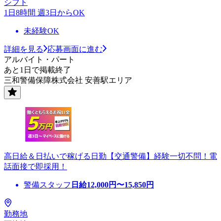
シフト
1日8時間 週3日からOK
未経験OK
詳細を見る
応募画面に進む
アルバイト・パート
あと1日で掲載終了
三和警備保障株式会社 安善駅エリア
高日給＆日払いで稼げる日勤【交通警備】経験一切不問！電
話面接で即採用！
警備スタッフ
日給
12,000
円〜
15,850
円
勤務地