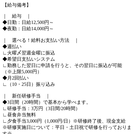
【給与備考】
｜ 給与 ｜
◆日勤：日給12,500円～
◆夜勤：日給14,000円～
｜ 選べる！給料お支払い方法 ｜
◆週払い
∟火曜〆翌週金曜に振込
◆希望日支払いシステム
∟勤務した翌日に申請を行うと、その翌日に振込が可能
（※上限5,000円）
◆月2回払い
∟（10・25日）振り込み
｜ 新任研修手当 ｜
◆3日間（20時間）で基本から学べます。
∟研修手当：3万円（3日間/20時間）
∟昼食弁当無料
∟夕食手当3,000円（1,000円/日）※研修終了後、現金支給
※研修実施日について：平日・土日祝で研修を行っておりま
す※