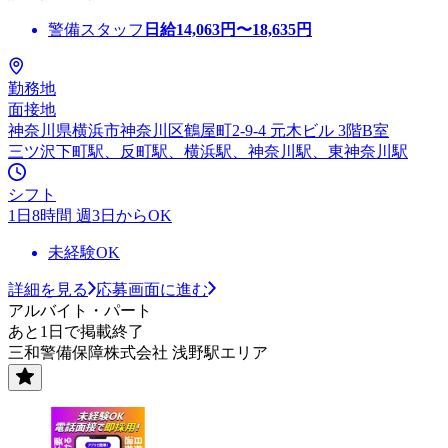
警備スタッフ
日給
14,063
円〜
18,635
円
勤務地
面接地
神奈川県横浜市神奈川区鶴屋町2-9-4 元木ビル 3階B室
三ツ沢下町駅、反町駅、横浜駅、神奈川駅、東神奈川駅
シフト
1日8時間 週3日からOK
未経験OK
詳細を見る
応募画面に進む
アルバイト・パート
あと1日で掲載終了
三和警備保障株式会社 浅野駅エリア