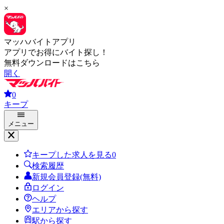
×
マッハバイトアプリ
アプリでお得にバイト探し！
無料ダウンロードはこちら
開く
0
キープ
メニュー
キープした求人を見る
0
検索履歴
新規会員登録(無料)
ログイン
ヘルプ
エリアから探す
駅から探す