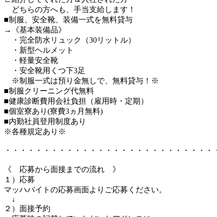
どちらの方へも、手当支給します！
■制服、安全靴、装備一式を無料貸与
→《基本装備品》
・完全防水リュック（30リットル）
・新型ヘルメット
・軽量安全靴
・安全靴用くつ下3足
※制服一式は預り金無しで、無料貸与！※
■制服クリーニング代無料
■健康診断費用会社負担（雇用時・定期）
■個室寮あり(寮費3ヵ月無料)
■内勤社員登用制度あり
※各種規定あり※
・・・・・・・・・・・・・・・・・・・・・・・・・・・
《 応募から面接までの流れ 》
１）応募
マッハバイトの応募画面よりご応募ください。
↓
２）面接予約