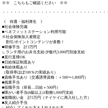
※※ こちらもご確認ください ※※
・・・・・・・・・・・・・・・・・・・・・・・・・・・
《 待遇・福利厚生 》
■社会保険完備
■ベネフィットステーション利用可能
※社会保険加入者限定
割引/ポイントコンテンツが多数！
■研修手当 計3万円
∟ランチ用のお弁当支給/夕飯代3,000円別途支給
■直行直帰OK
■日給保証制度あり
■有給休暇あり
（取得率ほぼ100％の実績あり）
■資格手当あり（交通誘導資格：＋500〜1,800円）
■残業手当
■役職手当（班長…日給＋500円）
■障がい者手当(6級以上)1勤務1,000円支給
■復職祝い金 計5万円（テイケイに再入社した方）
■友人紹介手当
∟紹介してくれた方＆入社された方