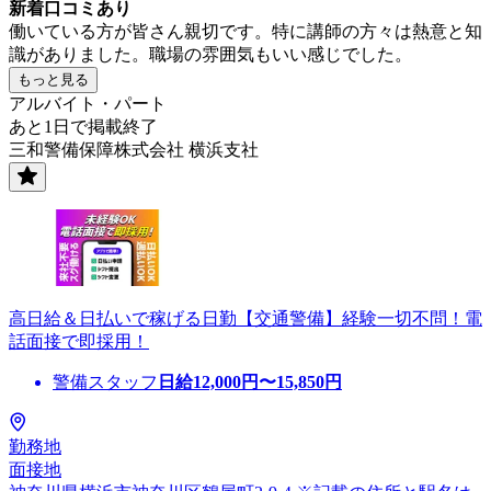
新着口コミあり
働いている方が皆さん親切です。特に講師の方々は熱意と知
識がありました。職場の雰囲気もいい感じでした。
もっと見る
アルバイト・パート
あと1日で掲載終了
三和警備保障株式会社 横浜支社
高日給＆日払いで稼げる日勤【交通警備】経験一切不問！電
話面接で即採用！
警備スタッフ
日給
12,000
円〜
15,850
円
勤務地
面接地