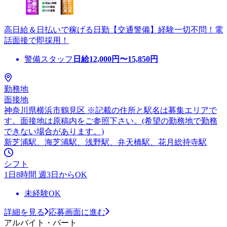
高日給＆日払いで稼げる日勤【交通警備】経験一切不問！電
話面接で即採用！
警備スタッフ
日給
12,000
円〜
15,850
円
勤務地
面接地
神奈川県横浜市鶴見区 ※記載の住所と駅名は募集エリアで
す。面接地は原稿内をご参照下さい。(希望の勤務地で勤務
できない場合があります。)
新芝浦駅、海芝浦駅、浅野駅、弁天橋駅、花月総持寺駅
シフト
1日8時間 週3日からOK
未経験OK
詳細を見る
応募画面に進む
アルバイト・パート