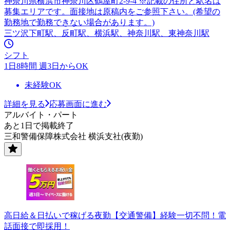
神奈川県横浜市神奈川区鶴屋町2-9-4 ※記載の住所と駅名は
募集エリアです。面接地は原稿内をご参照下さい。(希望の
勤務地で勤務できない場合があります。)
三ツ沢下町駅、反町駅、横浜駅、神奈川駅、東神奈川駅
シフト
1日8時間 週3日からOK
未経験OK
詳細を見る
応募画面に進む
アルバイト・パート
あと1日で掲載終了
三和警備保障株式会社 横浜支社(夜勤)
高日給＆日払いで稼げる夜勤【交通警備】経験一切不問！電
話面接で即採用！