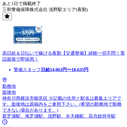
あと1日で掲載終了
三和警備保障株式会社 浅野駅エリア(夜勤)
高日給＆日払いで稼げる夜勤【交通警備】経験一切不問！電
話面接で即採用！
警備スタッフ
日給
14,063
円〜
18,635
円
勤務地
面接地
神奈川県横浜市鶴見区 ※記載の住所と駅名は募集エリアで
す。面接地は原稿内をご参照下さい。(希望の勤務地で勤務
できない場合があります。)
新芝浦駅、海芝浦駅、浅野駅、弁天橋駅、花月総持寺駅