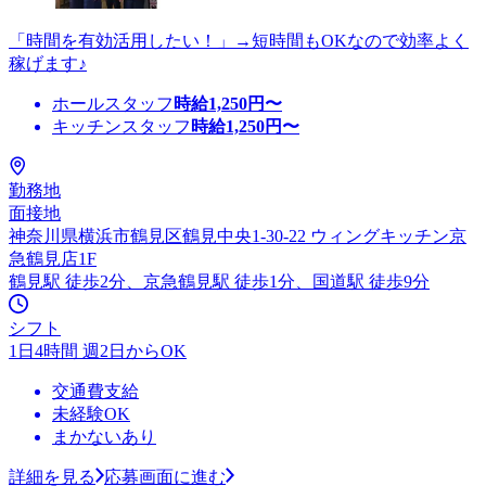
「時間を有効活用したい！」→短時間もOKなので効率よく
稼げます♪
ホールスタッフ
時給
1,250
円〜
キッチンスタッフ
時給
1,250
円〜
勤務地
面接地
神奈川県横浜市鶴見区鶴見中央1-30-22 ウィングキッチン京
急鶴見店1F
鶴見駅 徒歩2分、京急鶴見駅 徒歩1分、国道駅 徒歩9分
シフト
1日4時間 週2日からOK
交通費支給
未経験OK
まかないあり
詳細を見る
応募画面に進む