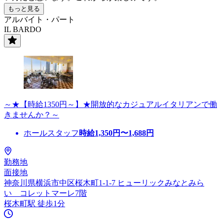
もっと見る
アルバイト・パート
IL BARDO
～★【時給1350円～】★開放的なカジュアルイタリアンで働
きませんか？～
ホールスタッフ
時給
1,350
円〜
1,688
円
勤務地
面接地
神奈川県横浜市中区桜木町1-1-7 ヒューリックみなとみら
い コレットマーレ7階
桜木町駅 徒歩1分