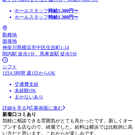
ホールスタッフ
時給
1,300
円〜
ホールスタッフ
時給
1,300
円〜
勤務地
面接地
神奈川県横浜市中区住吉町1-14
関内駅 徒歩1分、馬車道駅 徒歩5分
シフト
1日4.5時間 週1日からOK
交通費支給
未経験OK
まかないあり
詳細を見る
応募画面に進む
新着口コミあり
気軽に相談できる雰囲気がとても良かったです。新しくオー
プンする店なので、綺麗でした。給料は横浜では比較的に高
い方だと思います。これからが楽しみです。