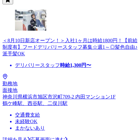
＜8月10日新店オープン！＞入社1ヶ月は時給1800円！【前給
制度有】フードデリバリースタッフ募集☆週1～◎髪色自由♪
派手髪OK
デリバリースタッフ
時給
1,300
円〜
勤務地
面接地
神奈川県横浜市旭区市沢町709-2 内田マンション1F
鶴ケ峰駅、西谷駅、二俣川駅
交通費支給
未経験OK
まかないあり
詳細を見る
応募画面に進む