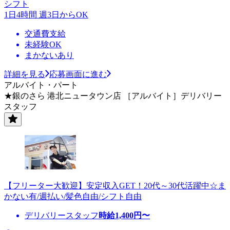
シフト
1日4時間 週3日からOK
交通費支給
未経験OK
まかないあり
詳細を見る
応募画面に進む
アルバイト・パート
★銀のさら 港北ニュータウン店 ［アルバイト］デリバリー
スタッフ
【フリーター大歓迎】安定収入GET！20代～30代活躍中☆ま
かない有/週払い/髪色自由/シフト自由
デリバリースタッフ
時給
1,400
円〜