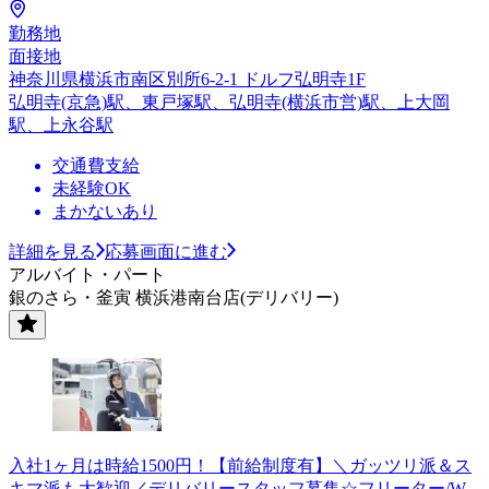
勤務地
面接地
神奈川県横浜市南区別所6-2-1 ドルフ弘明寺1F
弘明寺(京急)駅、東戸塚駅、弘明寺(横浜市営)駅、上大岡
駅、上永谷駅
交通費支給
未経験OK
まかないあり
詳細を見る
応募画面に進む
アルバイト・パート
銀のさら・釜寅 横浜港南台店(デリバリー)
入社1ヶ月は時給1500円！【前給制度有】＼ガッツリ派＆ス
キマ派も大歓迎／デリバリースタッフ募集☆フリーター/W