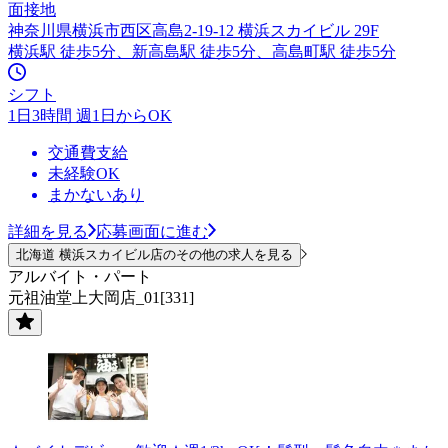
面接地
神奈川県横浜市西区高島2-19-12 横浜スカイビル 29F
横浜駅 徒歩5分、新高島駅 徒歩5分、高島町駅 徒歩5分
シフト
1日3時間 週1日からOK
交通費支給
未経験OK
まかないあり
詳細を見る
応募画面に進む
北海道 横浜スカイビル店のその他の求人を見る
アルバイト・パート
元祖油堂上大岡店_01[331]