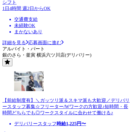
シフト
1日4時間 週2日からOK
交通費支給
未経験OK
まかないあり
詳細を見る
応募画面に進む
アルバイト・パート
銀のさら・釜寅 横浜六ツ川店(デリバリー)
【前給制度有】＼ガッツリ派＆スキマ派も大歓迎／デリバリ
ースタッフ募集☆フリーター/Wワークの方歓迎♪短時間・長
時間どちらでも◎ワークスタイルに合わせて働ける♪
デリバリースタッフ
時給
1,225
円〜