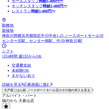
ホールスタッフ
時給
1,400
円〜
キッチンスタッフ
時給
1,400
円〜
レストラン
時給
1,400
円〜
勤務地
面接地
神奈川県横浜市都筑区中川中央1-25 ノースポートモール5F
センター北駅、センター南駅、中川(神奈川)駅
シフト
1日4時間 週2日からOK
交通費支給
未経験OK
まかないあり
詳細を見る
応募画面に進む
大戸屋ごはん処 ノースポートモール店のその他の求人を見る
アルバイト・パート
福のから 大倉山店