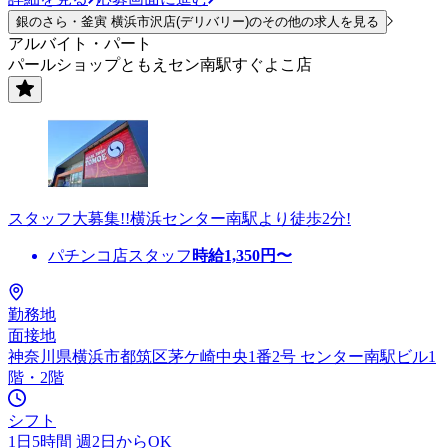
銀のさら・釜寅 横浜市沢店(デリバリー)のその他の求人を見る
アルバイト・パート
パールショップともえセン南駅すぐよこ店
スタッフ大募集!!横浜センター南駅より徒歩2分!
パチンコ店スタッフ
時給
1,350
円〜
勤務地
面接地
神奈川県横浜市都筑区茅ケ崎中央1番2号 センター南駅ビル1
階・2階
シフト
1日5時間 週2日からOK