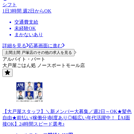
シフト
1日3時間 週2日からOK
交通費支給
未経験OK
まかないあり
詳細を見る
応募画面に進む
土間土間 戸塚店のその他の求人を見る
アルバイト・パート
大戸屋ごはん処 ノースポートモール店
【大戸屋スタッフ】＼新メンバー大募集／週2日～OK★髪色
自由★前払い(稼働分)制度あり◎幅広い年代活躍中！【AI面
接OK】24時間スピード選考♪