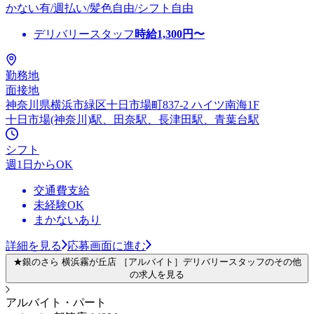
かない有/週払い/髪色自由/シフト自由
デリバリースタッフ
時給
1,300
円〜
勤務地
面接地
神奈川県横浜市緑区十日市場町837-2 ハイツ南海1F
十日市場(神奈川)駅、田奈駅、長津田駅、青葉台駅
シフト
週1日からOK
交通費支給
未経験OK
まかないあり
詳細を見る
応募画面に進む
★銀のさら 横浜霧が丘店 ［アルバイト］デリバリースタッフのその他
の求人を見る
アルバイト・パート