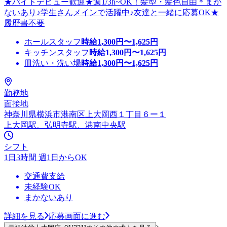
★バイトデビュー歓迎★週1/3h~OK！髪型・髪色自由＊まか
ないあり♪学生さんメインで活躍中♪友達と一緒に応募OK★
履歴書不要
ホールスタッフ
時給
1,300
円〜
1,625
円
キッチンスタッフ
時給
1,300
円〜
1,625
円
皿洗い・洗い場
時給
1,300
円〜
1,625
円
勤務地
面接地
神奈川県横浜市港南区上大岡西１丁目６ー１
上大岡駅、弘明寺駅、港南中央駅
シフト
1日3時間 週1日からOK
交通費支給
未経験OK
まかないあり
詳細を見る
応募画面に進む