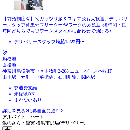
【前給制度有】＼ガッツリ派＆スキマ派も大歓迎／デリバリ
ースタッフ募集☆フリーター/Wワークの方歓迎♪短時間・長
時間どちらでも◎ワークスタイルに合わせて働ける♪
デリバリースタッフ
時給
1,225
円〜
勤務地
面接地
神奈川県横浜市中区本牧町2-288 ニューパース本牧1F
山手駅、元町・中華街駅、石川町駅、関内駅
交通費支給
未経験OK
まかないあり
詳細を見る
応募画面に進む
アルバイト・パート
銀のさら・釜寅 横浜市沢店(デリバリー)