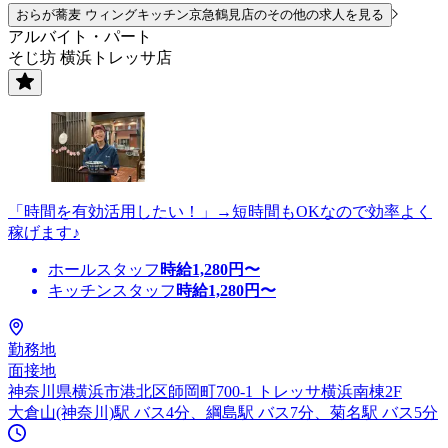
おらが蕎麦 ウィングキッチン京急鶴見店のその他の求人を見る
アルバイト・パート
そじ坊 横浜トレッサ店
「時間を有効活用したい！」→短時間もOKなので効率よく
稼げます♪
ホールスタッフ
時給
1,280
円〜
キッチンスタッフ
時給
1,280
円〜
勤務地
面接地
神奈川県横浜市港北区師岡町700-1 トレッサ横浜南棟2F
大倉山(神奈川)駅 バス4分、綱島駅 バス7分、菊名駅 バス5分