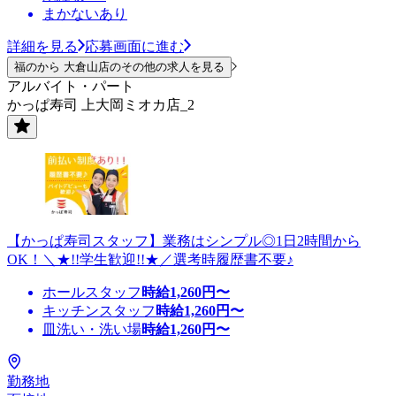
まかないあり
詳細を見る
応募画面に進む
福のから 大倉山店のその他の求人を見る
アルバイト・パート
かっぱ寿司 上大岡ミオカ店_2
【かっぱ寿司スタッフ】業務はシンプル◎1日2時間から
OK！＼★!!学生歓迎!!★／選考時履歴書不要♪
ホールスタッフ
時給
1,260
円〜
キッチンスタッフ
時給
1,260
円〜
皿洗い・洗い場
時給
1,260
円〜
勤務地