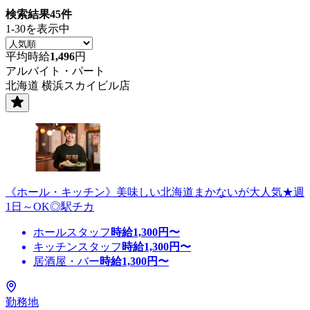
検索結果
45
件
1-30を表示中
平均時給
1,496
円
アルバイト・パート
北海道 横浜スカイビル店
《ホール・キッチン》美味しい北海道まかないが大人気★週
1日～OK◎駅チカ
ホールスタッフ
時給
1,300
円〜
キッチンスタッフ
時給
1,300
円〜
居酒屋・バー
時給
1,300
円〜
勤務地