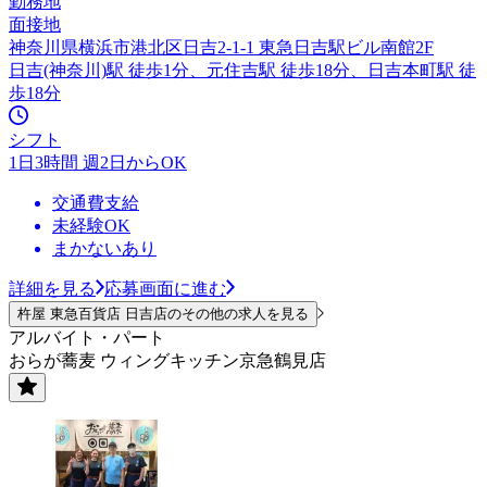
勤務地
面接地
神奈川県横浜市港北区日吉2-1-1 東急日吉駅ビル南館2F
日吉(神奈川)駅 徒歩1分、元住吉駅 徒歩18分、日吉本町駅 徒
歩18分
シフト
1日3時間 週2日からOK
交通費支給
未経験OK
まかないあり
詳細を見る
応募画面に進む
杵屋 東急百貨店 日吉店のその他の求人を見る
アルバイト・パート
おらが蕎麦 ウィングキッチン京急鶴見店