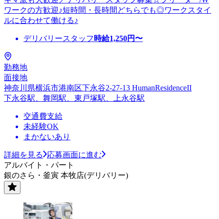
ワークの方歓迎♪短時間・長時間どちらでも◎ワークスタイ
ルに合わせて働ける♪
デリバリースタッフ
時給
1,250
円〜
勤務地
面接地
神奈川県横浜市港南区下永谷2-27-13 HumanResidenceII
下永谷駅、舞岡駅、東戸塚駅、上永谷駅
交通費支給
未経験OK
まかないあり
詳細を見る
応募画面に進む
アルバイト・パート
銀のさら・釜寅 本牧店(デリバリー)