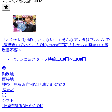
マルハン 都筑店 1409A
「オシャレを我慢したくない！」そんなアナタはマルハンで
♪髪型自由でネイルもOK(社内規定有)！しかも高時給↑↑＜履
歴書不要＞
パチンコ店スタッフ
時給
1,310
円〜
1,938
円
勤務地
面接地
神奈川県横浜市都筑区池辺町3757-2
鴨居駅
シフト
1日4時間 週3日からOK