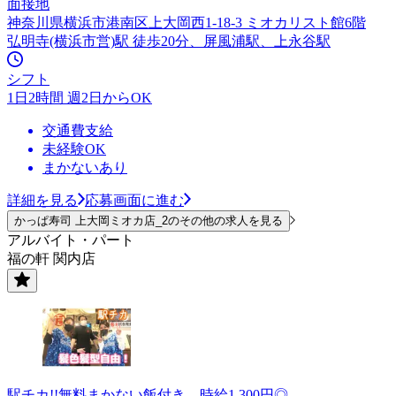
面接地
神奈川県横浜市港南区上大岡西1-18-3 ミオカリスト館6階
弘明寺(横浜市営)駅 徒歩20分、屏風浦駅、上永谷駅
シフト
1日2時間 週2日からOK
交通費支給
未経験OK
まかないあり
詳細を見る
応募画面に進む
かっぱ寿司 上大岡ミオカ店_2のその他の求人を見る
アルバイト・パート
福の軒 関内店
駅チカ!!無料まかない飯付き、時給1,300円◎