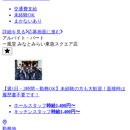
交通費支給
未経験OK
まかないあり
詳細を見る
応募画面に進む
アルバイト・パート
一風堂 みなとみらい東急スクエア店
【週1日・2時間～勤務OK】未経験の方も大歓迎！面接時は
履歴書不要です！
ホールスタッフ
時給
1,400
円〜
キッチンスタッフ
時給
1,400
円〜
勤務地