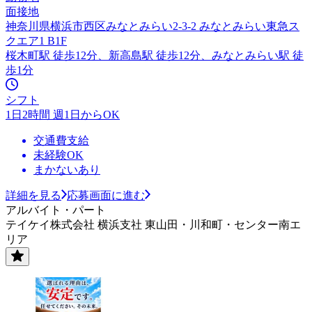
面接地
神奈川県横浜市西区みなとみらい2-3-2 みなとみらい東急ス
クエア1 B1F
桜木町駅 徒歩12分、新高島駅 徒歩12分、みなとみらい駅 徒
歩1分
シフト
1日2時間 週1日からOK
交通費支給
未経験OK
まかないあり
詳細を見る
応募画面に進む
アルバイト・パート
テイケイ株式会社 横浜支社 東山田・川和町・センター南エ
リア