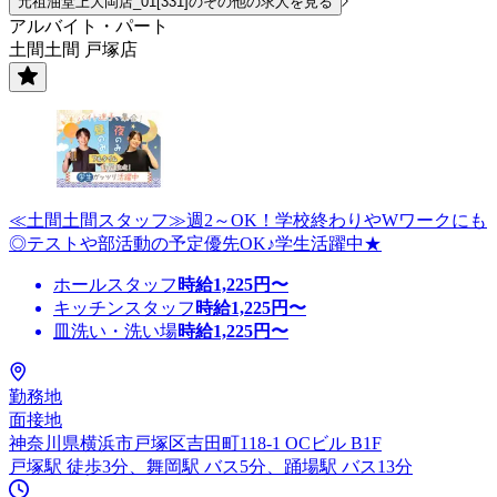
元祖油堂上大岡店_01[331]のその他の求人を見る
アルバイト・パート
土間土間 戸塚店
≪土間土間スタッフ≫週2～OK！学校終わりやWワークにも
◎テストや部活動の予定優先OK♪学生活躍中★
ホールスタッフ
時給
1,225
円〜
キッチンスタッフ
時給
1,225
円〜
皿洗い・洗い場
時給
1,225
円〜
勤務地
面接地
神奈川県横浜市戸塚区吉田町118-1 OCビル B1F
戸塚駅 徒歩3分、舞岡駅 バス5分、踊場駅 バス13分