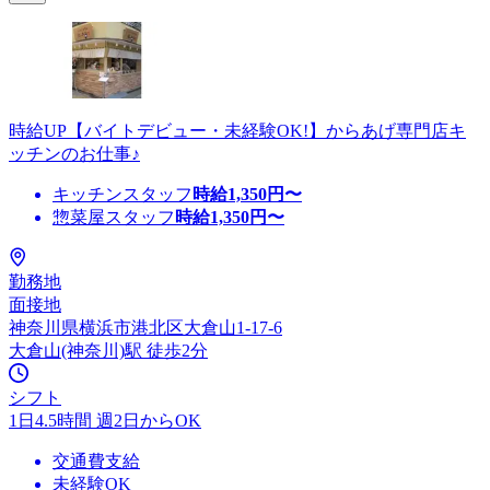
時給UP【バイトデビュー・未経験OK!】からあげ専門店キ
ッチンのお仕事♪
キッチンスタッフ
時給
1,350
円〜
惣菜屋スタッフ
時給
1,350
円〜
勤務地
面接地
神奈川県横浜市港北区大倉山1-17-6
大倉山(神奈川)駅 徒歩2分
シフト
1日4.5時間 週2日からOK
交通費支給
未経験OK