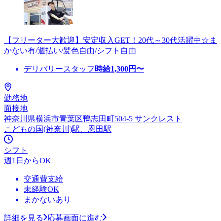
【フリーター大歓迎】安定収入GET！20代～30代活躍中☆ま
かない有/週払い/髪色自由/シフト自由
デリバリースタッフ
時給
1,300
円〜
勤務地
面接地
神奈川県横浜市青葉区鴨志田町504-5 サンクレスト
こどもの国(神奈川)駅、恩田駅
シフト
週1日からOK
交通費支給
未経験OK
まかないあり
詳細を見る
応募画面に進む