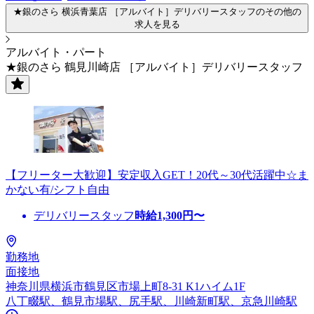
★銀のさら 横浜青葉店 ［アルバイト］デリバリースタッフのその他の
求人を見る
アルバイト・パート
★銀のさら 鶴見川崎店 ［アルバイト］デリバリースタッフ
【フリーター大歓迎】安定収入GET！20代～30代活躍中☆ま
かない有/シフト自由
デリバリースタッフ
時給
1,300
円〜
勤務地
面接地
神奈川県横浜市鶴見区市場上町8-31 K1ハイム1F
八丁畷駅、鶴見市場駅、尻手駅、川崎新町駅、京急川崎駅