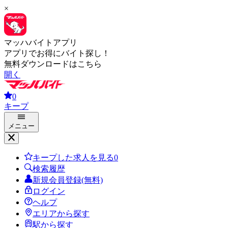
×
マッハバイトアプリ
アプリでお得にバイト探し！
無料ダウンロードはこちら
開く
0
キープ
メニュー
キープした求人を見る
0
検索履歴
新規会員登録(無料)
ログイン
ヘルプ
エリアから探す
駅から探す