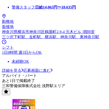
警備スタッフ
日給
14,063
円〜
18,635
円
勤務地
面接地
神奈川県横浜市神奈川区鶴屋町2-9-4 元木ビル 3階B室
三ツ沢下町駅、反町駅、横浜駅、神奈川駅、東神奈川駅
シフト
1日8時間 週3日からOK
未経験OK
詳細を見る
応募画面に進む
アルバイト・パート
あと1日で掲載終了
三和警備保障株式会社 浅野駅エリア