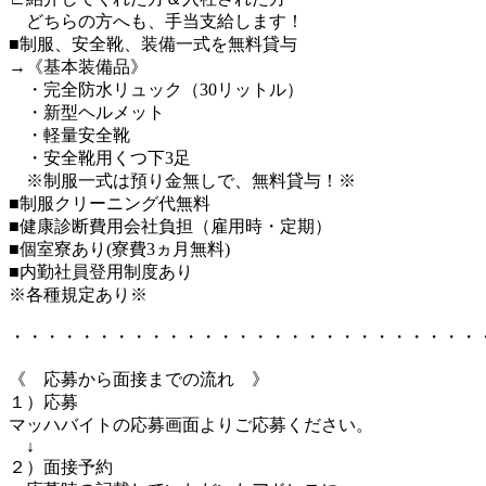
どちらの方へも、手当支給します！
■制服、安全靴、装備一式を無料貸与
→《基本装備品》
・完全防水リュック（30リットル）
・新型ヘルメット
・軽量安全靴
・安全靴用くつ下3足
※制服一式は預り金無しで、無料貸与！※
■制服クリーニング代無料
■健康診断費用会社負担（雇用時・定期）
■個室寮あり(寮費3ヵ月無料)
■内勤社員登用制度あり
※各種規定あり※
・・・・・・・・・・・・・・・・・・・・・・・・・・・
《 応募から面接までの流れ 》
１）応募
マッハバイトの応募画面よりご応募ください。
↓
２）面接予約