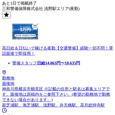
あと1日で掲載終了
三和警備保障株式会社 浅野駅エリア(夜勤)
高日給＆日払いで稼げる夜勤【交通警備】経験一切不問！電
話面接で即採用！
警備スタッフ
日給
14,063
円〜
18,635
円
勤務地
面接地
神奈川県横浜市鶴見区 ※記載の住所と駅名は募集エリアで
す。面接地は原稿内をご参照下さい。(希望の勤務地で勤務
できない場合があります。)
新芝浦駅、海芝浦駅、浅野駅、弁天橋駅、花月総持寺駅