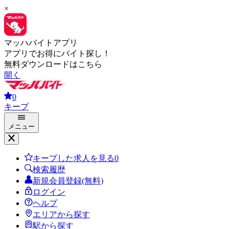
×
マッハバイトアプリ
アプリでお得にバイト探し！
無料ダウンロードはこちら
開く
0
キープ
メニュー
キープした求人を見る
0
検索履歴
新規会員登録(無料)
ログイン
ヘルプ
エリアから探す
駅から探す