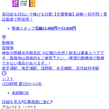
高日給＆日払いで稼げる日勤【交通警備】経験一切不問！電
話面接で即採用！
警備スタッフ
日給
12,000
円〜
15,850
円
勤務地
面接地
神奈川県横浜市鶴見区 ※記載の住所と駅名は募集エリアで
す。面接地は原稿内をご参照下さい。(希望の勤務地で勤務
できない場合があります。)
新芝浦駅、海芝浦駅、浅野駅、弁天橋駅、花月総持寺駅
シフト
1日8時間 週3日からOK
未経験OK
詳細を見る
応募画面に進む
アルバイト・パート