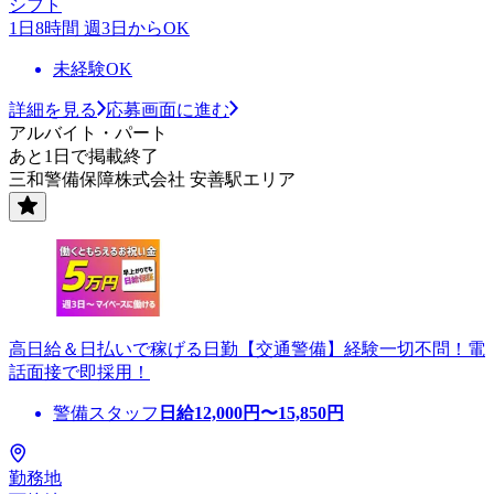
シフト
1日8時間 週3日からOK
未経験OK
詳細を見る
応募画面に進む
アルバイト・パート
あと1日で掲載終了
三和警備保障株式会社 安善駅エリア
高日給＆日払いで稼げる日勤【交通警備】経験一切不問！電
話面接で即採用！
警備スタッフ
日給
12,000
円〜
15,850
円
勤務地