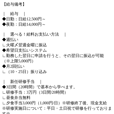
【給与備考】
｜ 給与 ｜
◆日勤：日給12,500円～
◆夜勤：日給14,000円～
｜ 選べる！給料お支払い方法 ｜
◆週払い
∟火曜〆翌週金曜に振込
◆希望日支払いシステム
∟勤務した翌日に申請を行うと、その翌日に振込が可能
（※上限5,000円）
◆月2回払い
∟（10・25日）振り込み
｜ 新任研修手当 ｜
◆3日間（20時間）で基本から学べます。
∟研修手当：3万円（3日間/20時間）
∟昼食弁当無料
∟夕食手当3,000円（1,000円/日）※研修終了後、現金支給
※研修実施日について：平日・土日祝で研修を行っておりま
す※