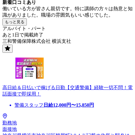
新着口コミあり
働いている方が皆さん親切です。特に講師の方々は熱意と知
識がありました。職場の雰囲気もいい感じでした。
もっと見る
アルバイト・パート
あと1日で掲載終了
三和警備保障株式会社 横浜支社
高日給＆日払いで稼げる日勤【交通警備】経験一切不問！電
話面接で即採用！
警備スタッフ
日給
12,000
円〜
15,850
円
勤務地
面接地