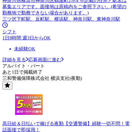
神奈川県横浜市神奈川区鶴屋町2-9-4 ※記載の住所と駅名は
募集エリアです。面接地は原稿内をご参照下さい。(希望の
勤務地で勤務できない場合があります。)
三ツ沢下町駅、反町駅、横浜駅、神奈川駅、東神奈川駅
シフト
1日8時間 週3日からOK
未経験OK
詳細を見る
応募画面に進む
アルバイト・パート
あと1日で掲載終了
三和警備保障株式会社 横浜支社(夜勤)
高日給＆日払いで稼げる夜勤【交通警備】経験一切不問！電
話面接で即採用！