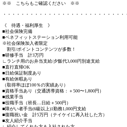
※※ こちらもご確認ください ※※
・・・・・・・・・・・・・・・・・・・・・・・・・・・
《 待遇・福利厚生 》
■社会保険完備
■ベネフィットステーション利用可能
※社会保険加入者限定
割引/ポイントコンテンツが多数！
■研修手当 計3万円
∟ランチ用のお弁当支給/夕飯代3,000円別途支給
■直行直帰OK
■日給保証制度あり
■有給休暇あり
（取得率ほぼ100％の実績あり）
■資格手当あり（交通誘導資格：＋500〜1,800円）
■残業手当
■役職手当（班長…日給＋500円）
■障がい者手当(6級以上)1勤務1,000円支給
■復職祝い金 計5万円（テイケイに再入社した方）
■友人紹介手当
∟紹介してくれた方＆入社された方