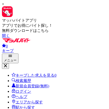
×
マッハバイトアプリ
アプリでお得にバイト探し！
無料ダウンロードはこちら
開く
0
キープ
メニュー
キープした求人を見る
0
検索履歴
新規会員登録(無料)
ログイン
ヘルプ
エリアから探す
駅から探す