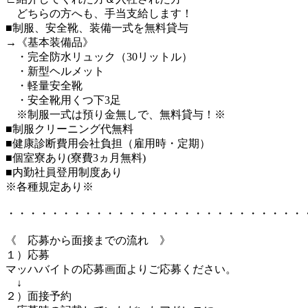
どちらの方へも、手当支給します！
■制服、安全靴、装備一式を無料貸与
→《基本装備品》
・完全防水リュック（30リットル）
・新型ヘルメット
・軽量安全靴
・安全靴用くつ下3足
※制服一式は預り金無しで、無料貸与！※
■制服クリーニング代無料
■健康診断費用会社負担（雇用時・定期）
■個室寮あり(寮費3ヵ月無料)
■内勤社員登用制度あり
※各種規定あり※
・・・・・・・・・・・・・・・・・・・・・・・・・・・
《 応募から面接までの流れ 》
１）応募
マッハバイトの応募画面よりご応募ください。
↓
２）面接予約