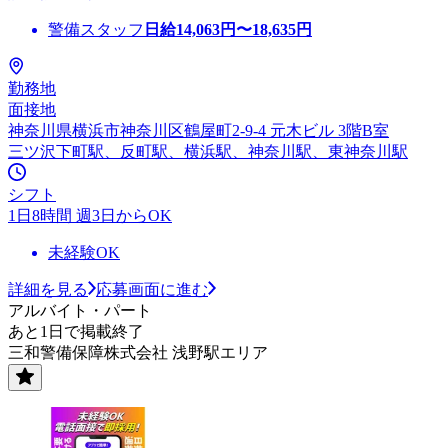
警備スタッフ
日給
14,063
円〜
18,635
円
勤務地
面接地
神奈川県横浜市神奈川区鶴屋町2-9-4 元木ビル 3階B室
三ツ沢下町駅、反町駅、横浜駅、神奈川駅、東神奈川駅
シフト
1日8時間 週3日からOK
未経験OK
詳細を見る
応募画面に進む
アルバイト・パート
あと1日で掲載終了
三和警備保障株式会社 浅野駅エリア