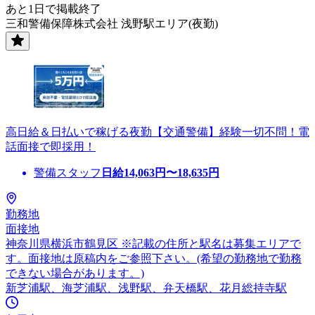
あと1日で掲載終了
三和警備保障株式会社 浅野駅エリア(夜勤)
高日給＆日払いで稼げる夜勤【交通警備】経験一切不問！電
話面接で即採用！
警備スタッフ
日給
14,063
円〜
18,635
円
勤務地
面接地
神奈川県横浜市鶴見区 ※記載の住所と駅名は募集エリアで
す。面接地は原稿内をご参照下さい。(希望の勤務地で勤務
できない場合があります。)
新芝浦駅、海芝浦駅、浅野駅、弁天橋駅、花月総持寺駅