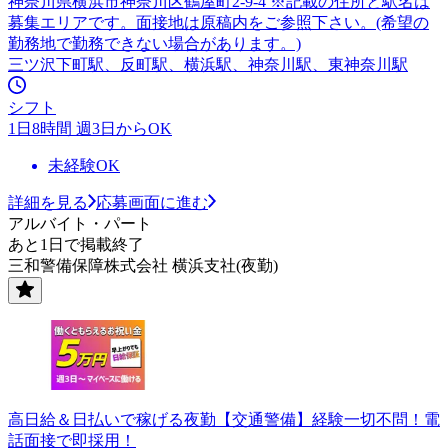
神奈川県横浜市神奈川区鶴屋町2-9-4 ※記載の住所と駅名は
募集エリアです。面接地は原稿内をご参照下さい。(希望の
勤務地で勤務できない場合があります。)
三ツ沢下町駅、反町駅、横浜駅、神奈川駅、東神奈川駅
シフト
1日8時間 週3日からOK
未経験OK
詳細を見る
応募画面に進む
アルバイト・パート
あと1日で掲載終了
三和警備保障株式会社 横浜支社(夜勤)
高日給＆日払いで稼げる夜勤【交通警備】経験一切不問！電
話面接で即採用！