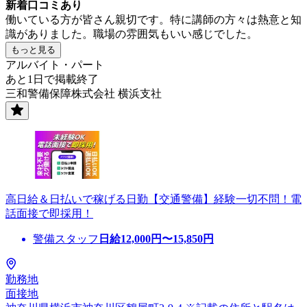
新着口コミあり
働いている方が皆さん親切です。特に講師の方々は熱意と知
識がありました。職場の雰囲気もいい感じでした。
もっと見る
アルバイト・パート
あと1日で掲載終了
三和警備保障株式会社 横浜支社
高日給＆日払いで稼げる日勤【交通警備】経験一切不問！電
話面接で即採用！
警備スタッフ
日給
12,000
円〜
15,850
円
勤務地
面接地