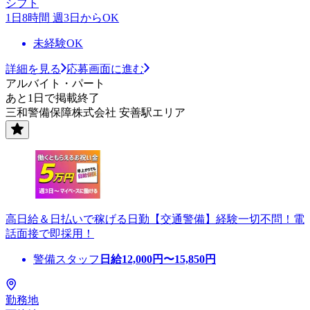
シフト
1日8時間 週3日からOK
未経験OK
詳細を見る
応募画面に進む
アルバイト・パート
あと1日で掲載終了
三和警備保障株式会社 安善駅エリア
高日給＆日払いで稼げる日勤【交通警備】経験一切不問！電
話面接で即採用！
警備スタッフ
日給
12,000
円〜
15,850
円
勤務地