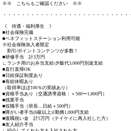
※※ こちらもご確認ください ※※
・・・・・・・・・・・・・・・・・・・・・・・・・・・
《 待遇・福利厚生 》
■社会保険完備
■ベネフィットステーション利用可能
※社会保険加入者限定
割引/ポイントコンテンツが多数！
■研修手当 計3万円
∟ランチ用のお弁当支給/夕飯代3,000円別途支給
■直行直帰OK
■日給保証制度あり
■有給休暇あり
（取得率ほぼ100％の実績あり）
■資格手当あり（交通誘導資格：＋500〜1,800円）
■残業手当
■役職手当（班長…日給＋500円）
■障がい者手当(6級以上)1勤務1,000円支給
■復職祝い金 計5万円（テイケイに再入社した方）
■友人紹介手当
∟紹介してくれた方＆入社された方