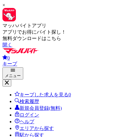
×
マッハバイトアプリ
アプリでお得にバイト探し！
無料ダウンロードはこちら
開く
0
キープ
メニュー
キープした求人を見る
0
検索履歴
新規会員登録(無料)
ログイン
ヘルプ
エリアから探す
駅から探す