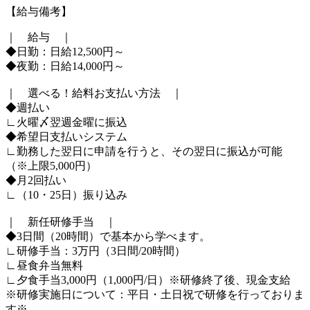
【給与備考】
｜ 給与 ｜
◆日勤：日給12,500円～
◆夜勤：日給14,000円～
｜ 選べる！給料お支払い方法 ｜
◆週払い
∟火曜〆翌週金曜に振込
◆希望日支払いシステム
∟勤務した翌日に申請を行うと、その翌日に振込が可能
（※上限5,000円）
◆月2回払い
∟（10・25日）振り込み
｜ 新任研修手当 ｜
◆3日間（20時間）で基本から学べます。
∟研修手当：3万円（3日間/20時間）
∟昼食弁当無料
∟夕食手当3,000円（1,000円/日）※研修終了後、現金支給
※研修実施日について：平日・土日祝で研修を行っておりま
す※