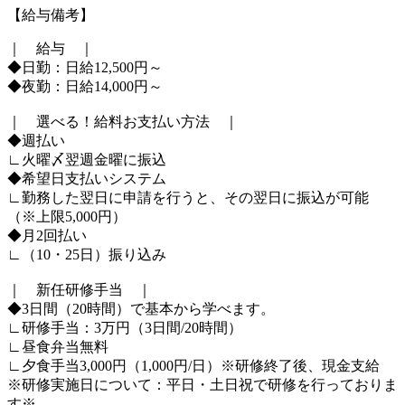
【給与備考】
｜ 給与 ｜
◆日勤：日給12,500円～
◆夜勤：日給14,000円～
｜ 選べる！給料お支払い方法 ｜
◆週払い
∟火曜〆翌週金曜に振込
◆希望日支払いシステム
∟勤務した翌日に申請を行うと、その翌日に振込が可能
（※上限5,000円）
◆月2回払い
∟（10・25日）振り込み
｜ 新任研修手当 ｜
◆3日間（20時間）で基本から学べます。
∟研修手当：3万円（3日間/20時間）
∟昼食弁当無料
∟夕食手当3,000円（1,000円/日）※研修終了後、現金支給
※研修実施日について：平日・土日祝で研修を行っておりま
す※