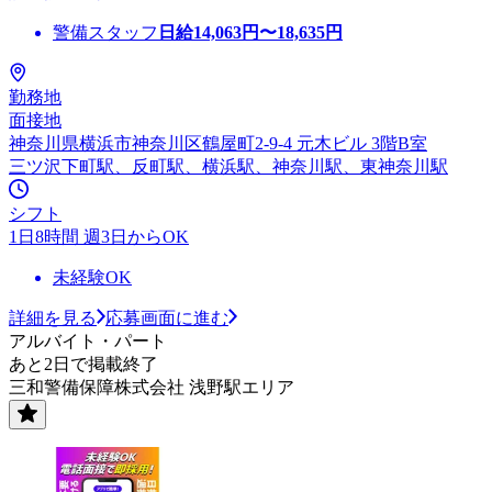
警備スタッフ
日給
14,063
円〜
18,635
円
勤務地
面接地
神奈川県横浜市神奈川区鶴屋町2-9-4 元木ビル 3階B室
三ツ沢下町駅、反町駅、横浜駅、神奈川駅、東神奈川駅
シフト
1日8時間 週3日からOK
未経験OK
詳細を見る
応募画面に進む
アルバイト・パート
あと2日で掲載終了
三和警備保障株式会社 浅野駅エリア