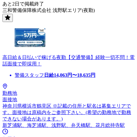
あと2日で掲載終了
三和警備保障株式会社 浅野駅エリア(夜勤)
高日給＆日払いで稼げる夜勤【交通警備】経験一切不問！電
話面接で即採用！
警備スタッフ
日給
14,063
円〜
18,635
円
勤務地
面接地
神奈川県横浜市鶴見区 ※記載の住所と駅名は募集エリアで
す。面接地は原稿内をご参照下さい。(希望の勤務地で勤務
できない場合があります。)
新芝浦駅、海芝浦駅、浅野駅、弁天橋駅、花月総持寺駅