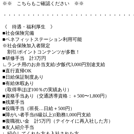
※※ こちらもご確認ください ※※
・・・・・・・・・・・・・・・・・・・・・・・・・・・
《 待遇・福利厚生 》
■社会保険完備
■ベネフィットステーション利用可能
※社会保険加入者限定
割引/ポイントコンテンツが多数！
■研修手当 計3万円
∟ランチ用のお弁当支給/夕飯代3,000円別途支給
■直行直帰OK
■日給保証制度あり
■有給休暇あり
（取得率ほぼ100％の実績あり）
■資格手当あり（交通誘導資格：＋500〜1,800円）
■残業手当
■役職手当（班長…日給＋500円）
■障がい者手当(6級以上)1勤務1,000円支給
■復職祝い金 計5万円（テイケイに再入社した方）
■友人紹介手当
∟紹介してくれた方＆入社された方