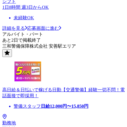
シフト
1日8時間 週3日からOK
未経験OK
詳細を見る
応募画面に進む
アルバイト・パート
あと2日で掲載終了
三和警備保障株式会社 安善駅エリア
高日給＆日払いで稼げる日勤【交通警備】経験一切不問！電
話面接で即採用！
警備スタッフ
日給
12,000
円〜
15,850
円
勤務地