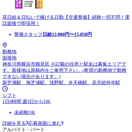
高日給＆日払いで稼げる日勤【交通警備】経験一切不問！電
話面接で即採用！
警備スタッフ
日給
12,000
円〜
15,850
円
勤務地
面接地
神奈川県横浜市鶴見区 ※記載の住所と駅名は募集エリアで
す。面接地は原稿内をご参照下さい。(希望の勤務地で勤務
できない場合があります。)
新芝浦駅、海芝浦駅、浅野駅、弁天橋駅、花月総持寺駅
シフト
1日8時間 週3日からOK
未経験OK
詳細を見る
応募画面に進む
アルバイト・パート