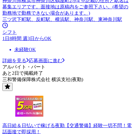
神奈川県横浜市神奈川区鶴屋町2-9-4 ※記載の住所と駅名は
募集エリアです。面接地は原稿内をご参照下さい。(希望の
勤務地で勤務できない場合があります。)
三ツ沢下町駅、反町駅、横浜駅、神奈川駅、東神奈川駅
シフト
1日8時間 週3日からOK
未経験OK
詳細を見る
応募画面に進む
アルバイト・パート
あと2日で掲載終了
三和警備保障株式会社 横浜支社(夜勤)
高日給＆日払いで稼げる夜勤【交通警備】経験一切不問！電
話面接で即採用！