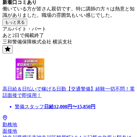
新着口コミあり
働いている方が皆さん親切です。特に講師の方々は熱意と知
識がありました。職場の雰囲気もいい感じでした。
もっと見る
アルバイト・パート
あと2日で掲載終了
三和警備保障株式会社 横浜支社
高日給＆日払いで稼げる日勤【交通警備】経験一切不問！電
話面接で即採用！
警備スタッフ
日給
12,000
円〜
15,850
円
勤務地
面接地