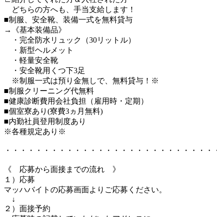
どちらの方へも、手当支給します！
■制服、安全靴、装備一式を無料貸与
→《基本装備品》
・完全防水リュック（30リットル）
・新型ヘルメット
・軽量安全靴
・安全靴用くつ下3足
※制服一式は預り金無しで、無料貸与！※
■制服クリーニング代無料
■健康診断費用会社負担（雇用時・定期）
■個室寮あり(寮費3ヵ月無料)
■内勤社員登用制度あり
※各種規定あり※
・・・・・・・・・・・・・・・・・・・・・・・・・・・
《 応募から面接までの流れ 》
１）応募
マッハバイトの応募画面よりご応募ください。
↓
２）面接予約