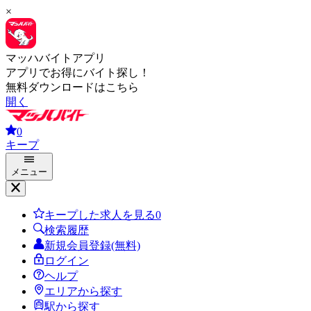
×
マッハバイトアプリ
アプリでお得にバイト探し！
無料ダウンロードはこちら
開く
0
キープ
メニュー
キープした求人を見る
0
検索履歴
新規会員登録(無料)
ログイン
ヘルプ
エリアから探す
駅から探す