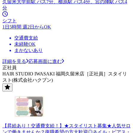
久留米大学前駅 バス7分、櫛原駅 バス4分、宮の陣駅 バス4
分
シフト
1日5時間 週2日からOK
交通費支給
未経験OK
まかないあり
詳細を見る
応募画面に進む
正社員
HAIR STUDIO IWASAKI 福岡久留米店［正社員］スタイリ
スト(株式会社ハクブン)
【昇給あり！交通費支給！】★スタイリスト募集★人気サロ
ンで働きませんか？復職希望の方大歓迎◎ネイル・ピアス・