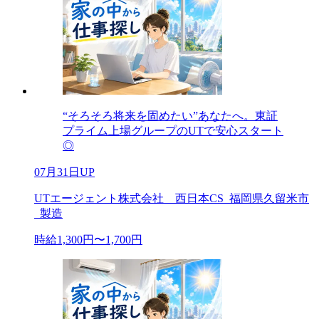
“そろそろ将来を固めたい”あなたへ。東証
プライム上場グループのUTで安心スタート
◎
07月31日UP
UTエージェント株式会社 西日本CS_福岡県久留米市
_製造
時給1,300円〜1,700円