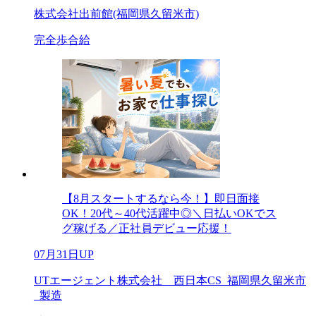
株式会社出前館(福岡県久留米市)
完全歩合給
【8月スタートするなら今！】即日面接
OK！20代～40代活躍中◎＼日払いOKでス
グ稼げる／正社員デビュー応援！
07月31日UP
UTエージェント株式会社 西日本CS_福岡県久留米市
_製造