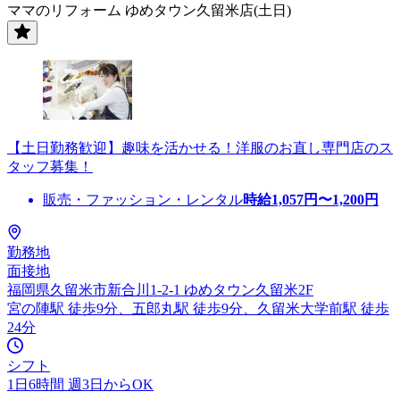
ママのリフォーム ゆめタウン久留米店(土日)
【土日勤務歓迎】趣味を活かせる！洋服のお直し専門店のス
タッフ募集！
販売・ファッション・レンタル
時給
1,057
円〜
1,200
円
勤務地
面接地
福岡県久留米市新合川1-2-1 ゆめタウン久留米2F
宮の陣駅 徒歩9分、五郎丸駅 徒歩9分、久留米大学前駅 徒歩
24分
シフト
1日6時間 週3日からOK