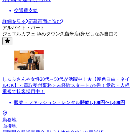
交通費支給
詳細を見る
応募画面に進む
アルバイト・パート
ジュエルカフェ ゆめタウン久留米店(身だしなみ自由2)
しゅふさんや女性20代～50代が活躍中！★【髪色自由・ネイ
ルOK】＜買取受付事務＞未経験スタートが9割！意欲・人柄
重視で接客採用中！
販売・ファッション・レンタル
時給
1,100
円〜
1,400
円
勤務地
面接地