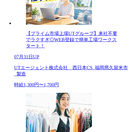
【プライム市場上場UTグループ】来社不要
でラクすぎ◎WEB登録で簡単工場ワークス
タート！
07月31日UP
UTエージェント株式会社 西日本CS_福岡県久留米市
_製造
時給1,300円〜1,700円