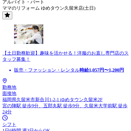
アルバイト・パート
ママのリフォーム ゆめタウン久留米店(土日)
【土日勤務歓迎】趣味を活かせる！洋服のお直し専門店のス
タッフ募集！
販売・ファッション・レンタル
時給
1,057
円〜
1,200
円
勤務地
面接地
福岡県久留米市新合川1-2-1 ゆめタウン久留米2F
宮の陣駅 徒歩9分、五郎丸駅 徒歩9分、久留米大学前駅 徒歩
24分
シフト
1日6時間 週3日からOK