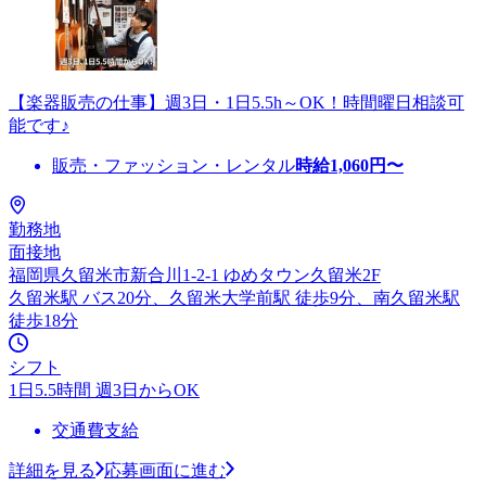
【楽器販売の仕事】週3日・1日5.5h～OK！時間曜日相談可
能です♪
販売・ファッション・レンタル
時給
1,060
円〜
勤務地
面接地
福岡県久留米市新合川1-2-1 ゆめタウン久留米2F
久留米駅 バス20分、久留米大学前駅 徒歩9分、南久留米駅
徒歩18分
シフト
1日5.5時間 週3日からOK
交通費支給
詳細を見る
応募画面に進む