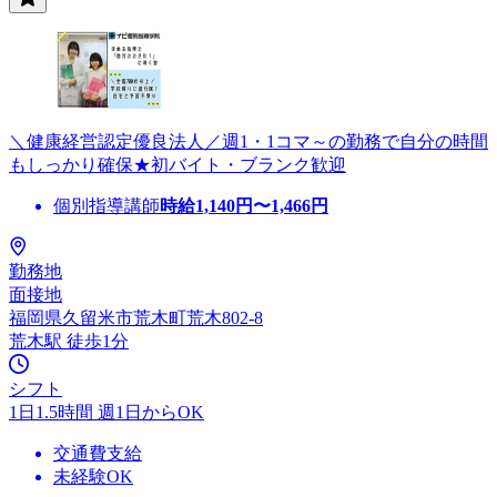
＼健康経営認定優良法人／週1・1コマ～の勤務で自分の時間
もしっかり確保★初バイト・ブランク歓迎
個別指導講師
時給
1,140
円〜
1,466
円
勤務地
面接地
福岡県久留米市荒木町荒木802-8
荒木駅 徒歩1分
シフト
1日1.5時間 週1日からOK
交通費支給
未経験OK