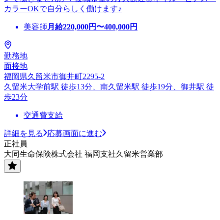
カラーOKで自分らしく働けます♪
美容師
月給
220,000
円〜
400,000
円
勤務地
面接地
福岡県久留米市御井町2295-2
久留米大学前駅 徒歩13分、南久留米駅 徒歩19分、御井駅 徒
歩23分
交通費支給
詳細を見る
応募画面に進む
正社員
大同生命保険株式会社 福岡支社久留米営業部