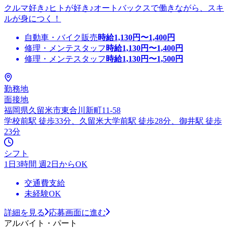
クルマ好き♪ヒトが好き♪オートバックスで働きながら、スキ
ルが身につく！
自動車・バイク販売
時給
1,130
円〜
1,400
円
修理・メンテスタッフ
時給
1,130
円〜
1,400
円
修理・メンテスタッフ
時給
1,130
円〜
1,500
円
勤務地
面接地
福岡県久留米市東合川新町11-58
学校前駅 徒歩33分、久留米大学前駅 徒歩28分、御井駅 徒歩
23分
シフト
1日3時間 週2日からOK
交通費支給
未経験OK
詳細を見る
応募画面に進む
アルバイト・パート