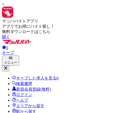
×
マッハバイトアプリ
アプリでお得にバイト探し！
無料ダウンロードはこちら
開く
0
キープ
メニュー
キープした求人を見る
0
検索履歴
新規会員登録(無料)
ログイン
ヘルプ
エリアから探す
駅から探す