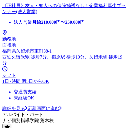
《正社員》友人・知人への保険勧誘なし！企業福利厚生プラ
ンナー(法人営業)
法人営業
月給
210,000
円〜
250,000
円
勤務地
面接地
福岡県久留米市東町38-1
西鉄久留米駅 徒歩7分、櫛原駅 徒歩10分、久留米駅 徒歩19
分
シフト
1日7時間 週5日からOK
交通費支給
未経験OK
詳細を見る
応募画面に進む
アルバイト・パート
ナビ個別指導学院 荒木校