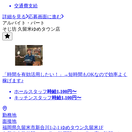
交通費支給
詳細を見る
応募画面に進む
アルバイト・パート
そじ坊 久留米ゆめタウン店
「時間を有効活用したい！」→短時間もOKなので効率よく
稼げます♪
ホールスタッフ
時給
1,100
円〜
キッチンスタッフ
時給
1,100
円〜
勤務地
面接地
福岡県久留米市新合川1-2-1 ゆめタウン久留米1F