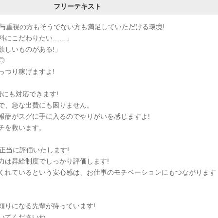
フリーテキスト
給与重視の方もそうでない方も満足していただける環境!
料にこだわりたい……」
欲しいものがある!」
◎
っつり稼げますよ!
費にも対応できます!
で、急な出費にも困りません。
報酬がスグに手に入るのでやりがいを感じますよ!
チを救います。
正当に評価いたします!
力は昇給制度でしっかり評価します!
くれているという安心感は、お仕事のモチベーションにもつながります
頼りになる先輩が待っています!
いてくださいね。