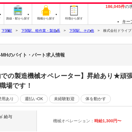
186,045件
の
す
路線・駅から探す
職種から探す
特徴から探す
キー
下関駅
下関駅、軽作業・製造系
下関駅、その他
株式会社ドライブトラ
02-MHのバイト・パート求人情報
場内での製造機械オペレーター】昇給あり★頑
職場です！
登用あり
週払いOK
未経験歓迎
体を動かす
給与
機械オペレーション：
時給1,300円〜