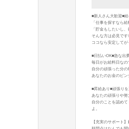
■新人さん大歓迎■
「仕事を探すなら給
「貯金もしたいし、
そんな方は必見です
ココなら安定してが
■日払いOK■急な出
毎日がお給料日なの
自分の頑張った分の
あなたのお金のピン
■昇給あり■頑張りを
あなたの頑張りや努
自分のことを認めて
よ。
【充実のサポート】
疑問点はなんでも聞