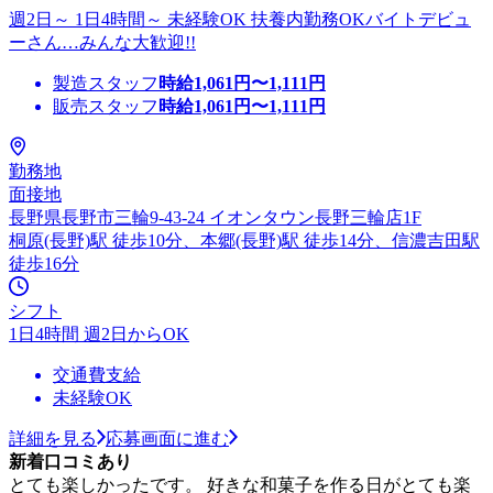
週2日～ 1日4時間～ 未経験OK 扶養内勤務OKバイトデビュ
ーさん…みんな大歓迎!!
製造スタッフ
時給
1,061
円〜
1,111
円
販売スタッフ
時給
1,061
円〜
1,111
円
勤務地
面接地
長野県長野市三輪9-43-24 イオンタウン長野三輪店1F
桐原(長野)駅 徒歩10分、本郷(長野)駅 徒歩14分、信濃吉田駅
徒歩16分
シフト
1日4時間 週2日からOK
交通費支給
未経験OK
詳細を見る
応募画面に進む
新着口コミあり
とても楽しかったです。 好きな和菓子を作る日がとても楽