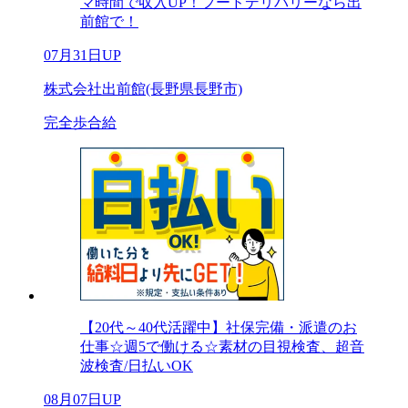
マ時間で収入UP！フードデリバリーなら出
前館で！
07月31日UP
株式会社出前館(長野県長野市)
完全歩合給
【20代～40代活躍中】社保完備・派遣のお
仕事☆週5で働ける☆素材の目視検査、超音
波検査/日払いOK
08月07日UP