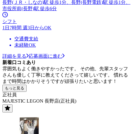
長野(ＪＲ・しなの)駅 徒歩1分、長野(長野電鉄)駅 徒歩1分、
市役所前(長野)駅 徒歩6分
シフト
1日7時間 週3日からOK
交通費支給
未経験OK
詳細を見る
応募画面に進む
新着口コミあり
雰囲気もよく働きやすかったです。 その他、先輩スタッフ
さんも優しく丁寧に教えてくださって嬉しいです。 慣れる
まで時間はかかりそうですが頑張りたいと思います！
もっと見る
正社員
MAJESTIC LEGON 長野店(正社員)