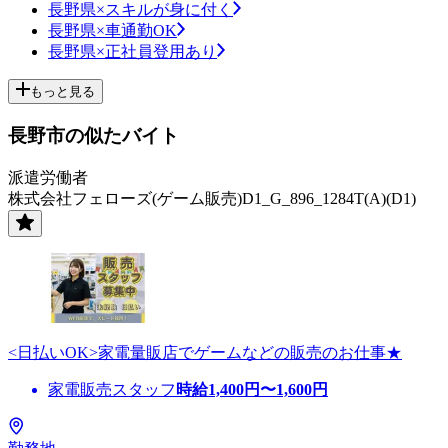
長野県×スキルが身に付く
長野県×車通勤OK
長野県×正社員登用あり
もっと見る
長野市の似たバイト
派遣労働者
株式会社フェローズ(ゲーム販売)D1_G_896_1284T(A)(D1)
<日払いOK>家電量販店でゲームなどの販売のお仕事★
家電販売スタッフ
時給
1,400
円〜
1,600
円