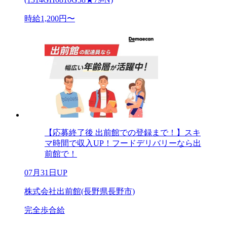
時給1,200円〜
【応募終了後 出前館での登録まで！】スキ
マ時間で収入UP！フードデリバリーなら出
前館で！
07月31日UP
株式会社出前館(長野県長野市)
完全歩合給