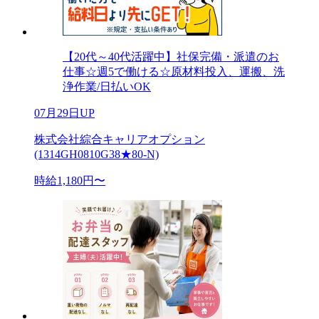
【20代～40代活躍中】社保完備・派遣のお
仕事☆週5で働ける☆原材料投入、運搬、洗
浄作業/日払いOK
07月29日UP
株式会社綜合キャリアオプション
(1314GH0810G38★80-N)
時給1,180円〜