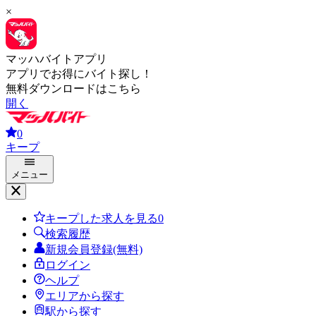
×
マッハバイトアプリ
アプリでお得にバイト探し！
無料ダウンロードはこちら
開く
0
キープ
メニュー
キープした求人を見る
0
検索履歴
新規会員登録(無料)
ログイン
ヘルプ
エリアから探す
駅から探す