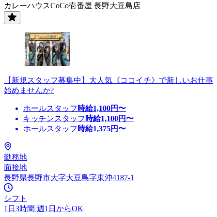
カレーハウスCoCo壱番屋 長野大豆島店
【新規スタッフ募集中】大人気《ココイチ》で新しいお仕事
始めませんか?
ホールスタッフ
時給
1,100
円〜
キッチンスタッフ
時給
1,100
円〜
ホールスタッフ
時給
1,375
円〜
勤務地
面接地
長野県長野市大字大豆島字東沖4187-1
シフト
1日3時間 週1日からOK