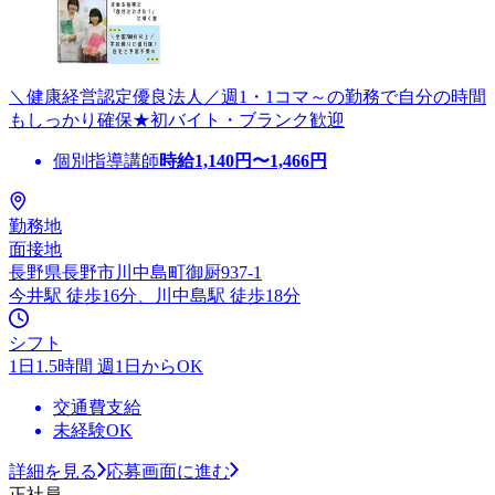
＼健康経営認定優良法人／週1・1コマ～の勤務で自分の時間
もしっかり確保★初バイト・ブランク歓迎
個別指導講師
時給
1,140
円〜
1,466
円
勤務地
面接地
長野県長野市川中島町御厨937-1
今井駅 徒歩16分、川中島駅 徒歩18分
シフト
1日1.5時間 週1日からOK
交通費支給
未経験OK
詳細を見る
応募画面に進む
正社員