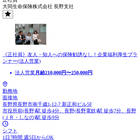
大同生命保険株式会社 長野支社
《正社員》友人・知人への保険勧誘なし！企業福利厚生プラ
ンナー(法人営業)
法人営業
月給
210,000
円〜
250,000
円
勤務地
面接地
長野県長野市南千歳1-12-7 新正和ビル5F
市役所前(長野)駅 徒歩4分、長野(長野電鉄)駅 徒歩7分、長野
(ＪＲ・しなの)駅 徒歩9分
シフト
1日7時間 週5日からOK