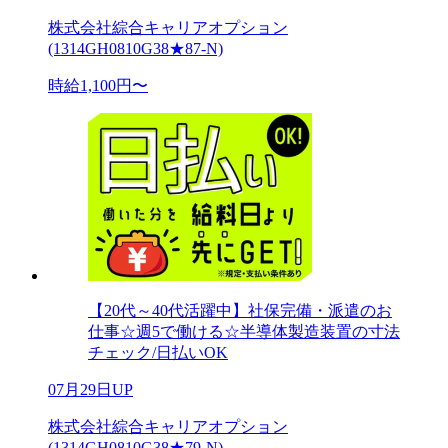
株式会社綜合キャリアオプション
(1314GH0810G38★87-N)
時給1,100円〜
【20代～40代活躍中】社保完備・派遣のお
仕事☆週5で働ける☆半導体製造装置の寸法
チェック/日払いOK
07月29日UP
株式会社綜合キャリアオプション
(1314GH0810G38★79-N)