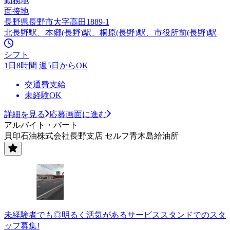
勤務地
面接地
長野県長野市大字高田1889-1
北長野駅、本郷(長野)駅、桐原(長野)駅、市役所前(長野)駅
シフト
1日8時間 週5日からOK
交通費支給
未経験OK
詳細を見る
応募画面に進む
アルバイト・パート
貝印石油株式会社長野支店 セルフ青木島給油所
未経験者でも◎明るく活気があるサービススタンドでのスタ
ッフ募集!