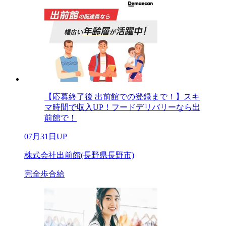
【応募終了後 出前館での登録まで！】スキ
マ時間で収入UP！フードデリバリーなら出
前館で！
07月31日UP
株式会社出前館(長野県長野市)
完全歩合給