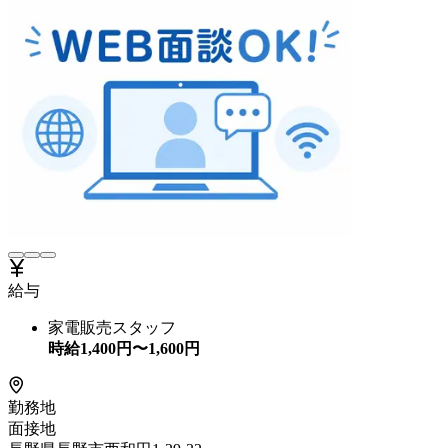
給与
家電販売スタッフ
時給
1,400
円〜
1,600
円
勤務地
面接地