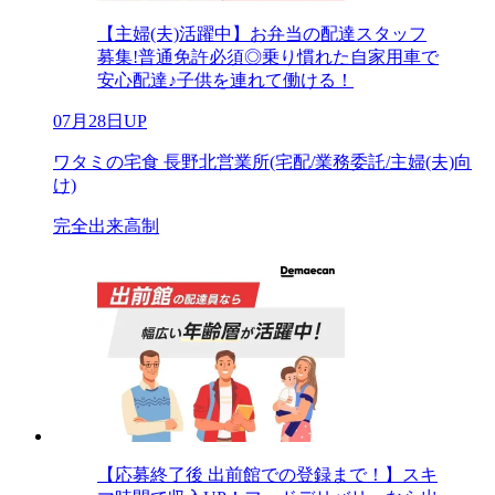
【主婦(夫)活躍中】お弁当の配達スタッフ
募集!普通免許必須◎乗り慣れた自家用車で
安心配達♪子供を連れて働ける！
07月28日UP
ワタミの宅食 長野北営業所(宅配/業務委託/主婦(夫)向
け)
完全出来高制
【応募終了後 出前館での登録まで！】スキ