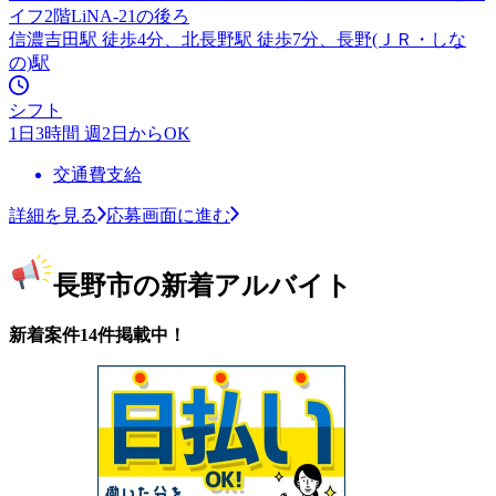
イフ2階LiNA-21の後ろ
信濃吉田駅 徒歩4分、北長野駅 徒歩7分、長野(ＪＲ・しな
の)駅
シフト
1日3時間 週2日からOK
交通費支給
詳細を見る
応募画面に進む
長野市の新着アルバイト
新着案件14件掲載中！