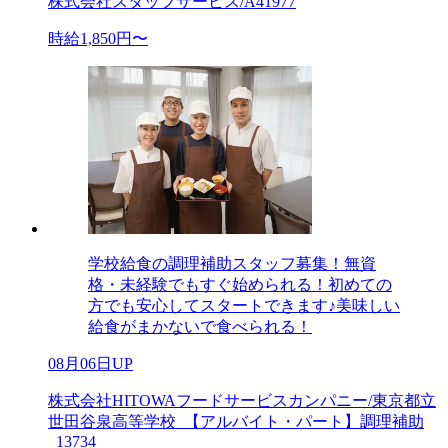
株式会社スタッフサービス/A41977
時給1,850円〜
学校給食の調理補助スタッフ募集！無資
格・未経験でもすぐ始められる！初めての
方でも安心してスタートできます♪美味しい
給食がまかないで食べられる！
08月06日UP
株式会社HITOWAフードサービスカンパニー/東京都立
世田谷泉高等学校_【アルバイト・パート】調理補助
_13734