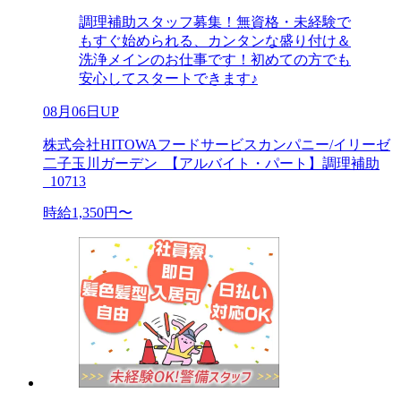
調理補助スタッフ募集！無資格・未経験で
もすぐ始められる、カンタンな盛り付け＆
洗浄メインのお仕事です！初めての方でも
安心してスタートできます♪
08月06日UP
株式会社HITOWAフードサービスカンパニー/イリーゼ
二子玉川ガーデン_【アルバイト・パート】調理補助
_10713
時給1,350円〜