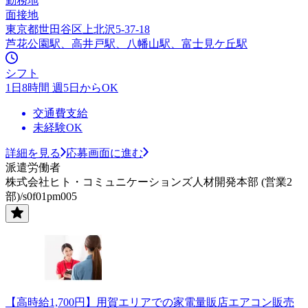
勤務地
面接地
東京都世田谷区上北沢5-37-18
芦花公園駅、高井戸駅、八幡山駅、富士見ケ丘駅
シフト
1日8時間 週5日からOK
交通費支給
未経験OK
詳細を見る
応募画面に進む
派遣労働者
株式会社ヒト・コミュニケーションズ人材開発本部 (営業2
部)/s0f01pm005
【高時給1,700円】用賀エリアでの家電量販店エアコン販売