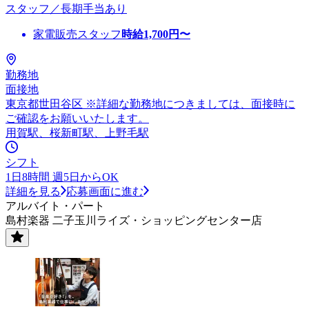
スタッフ／長期手当あり
家電販売スタッフ
時給
1,700
円〜
勤務地
面接地
東京都世田谷区 ※詳細な勤務地につきましては、面接時に
ご確認をお願いいたします。
用賀駅、桜新町駅、上野毛駅
シフト
1日8時間 週5日からOK
詳細を見る
応募画面に進む
アルバイト・パート
島村楽器 二子玉川ライズ・ショッピングセンター店