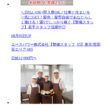
＼日払いOK×即入寮OK／仕事と住まいを
一気にGET！髪色・髪型自由であなたらし
く働ける！週5でしっかり稼ぐ【警備スタッ
フ】若手スタッフ活躍中◎
08月05日UP
エースパワー株式会社【警備スタッフ_S5】東京/世田
谷エリア-005
日給12,000円〜