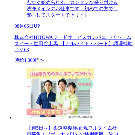
もすぐ始められる、カンタンな盛り付け＆
洗浄メインのお仕事です！初めての方でも
安心してスタートできます♪
08月06日UP
株式会社HITOWAフードサービスカンパニー/チャーム
スイート世田谷上馬_【アルバイト・パート】調理補助
_13163
時給1,300円〜
【週5日～】柔道整復師/正規フルタイム社
員募集！《ボーナス以外の特別報酬、約34