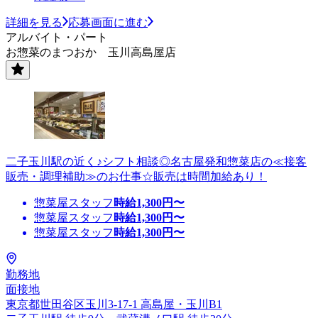
詳細を見る
応募画面に進む
アルバイト・パート
お惣菜のまつおか 玉川高島屋店
二子玉川駅の近く♪シフト相談◎名古屋発和惣菜店の≪接客
販売・調理補助≫のお仕事☆販売は時間加給あり！
惣菜屋スタッフ
時給
1,300
円〜
惣菜屋スタッフ
時給
1,300
円〜
惣菜屋スタッフ
時給
1,300
円〜
勤務地
面接地
東京都世田谷区玉川3-17-1 高島屋・玉川B1