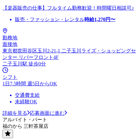
【楽器販売の仕事】フルタイム勤務歓迎！時間曜日相談可♪
販売・ファッション・レンタル
時給
1,270
円〜
勤務地
面接地
東京都世田谷区玉川2-21-1 二子玉川ライズ・ショッピングセ
ンター リバーフロント4F
二子玉川駅 徒歩0分
シフト
1日7.5時間 週5日からOK
交通費支給
未経験OK
詳細を見る
応募画面に進む
アルバイト・パート
福のから 三軒茶屋店