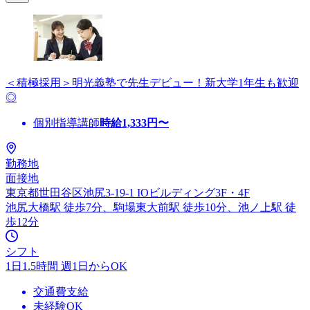
＜積極採用＞明光義塾で先生デビュー！新大学1年生も歓迎
◎
個別指導講師
時給
1,333
円〜
勤務地
面接地
東京都世田谷区池尻3-19-1 IOビルディング3F・4F
池尻大橋駅 徒歩7分、駒場東大前駅 徒歩10分、池ノ上駅 徒
歩12分
シフト
1日1.5時間 週1日からOK
交通費支給
未経験OK