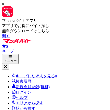
×
マッハバイトアプリ
アプリでお得にバイト探し！
無料ダウンロードはこちら
開く
0
キープ
メニュー
キープした求人を見る
0
検索履歴
新規会員登録(無料)
ログイン
ヘルプ
エリアから探す
駅から探す