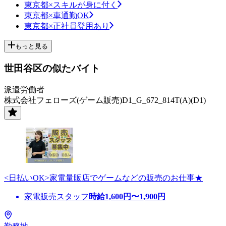
東京都×スキルが身に付く
東京都×車通勤OK
東京都×正社員登用あり
もっと見る
世田谷区の似たバイト
派遣労働者
株式会社フェローズ(ゲーム販売)D1_G_672_814T(A)(D1)
<日払いOK>家電量販店でゲームなどの販売のお仕事★
家電販売スタッフ
時給
1,600
円〜
1,900
円