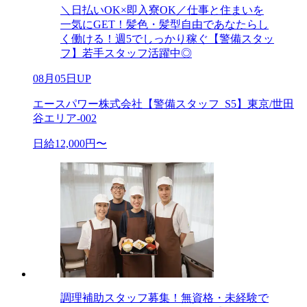
＼日払いOK×即入寮OK／仕事と住まいを
一気にGET！髪色・髪型自由であなたらし
く働ける！週5でしっかり稼ぐ【警備スタッ
フ】若手スタッフ活躍中◎
08月05日UP
エースパワー株式会社【警備スタッフ_S5】東京/世田
谷エリア-002
日給12,000円〜
調理補助スタッフ募集！無資格・未経験で