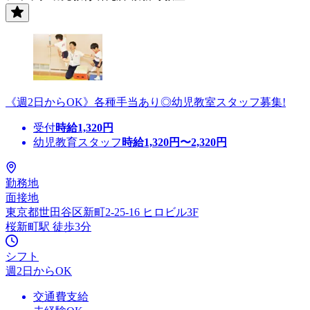
《週2日からOK》各種手当あり◎幼児教室スタッフ募集!
受付
時給
1,320
円
幼児教育スタッフ
時給
1,320
円〜
2,320
円
勤務地
面接地
東京都世田谷区新町2-25-16 ヒロビル3F
桜新町駅 徒歩3分
シフト
週2日からOK
交通費支給