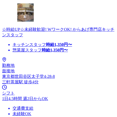
☆時給UP☆未経験歓迎! WワークOK! からあげ専門店キッチ
ンスタッフ
キッチンスタッフ
時給
1,350
円〜
惣菜屋スタッフ
時給
1,350
円〜
勤務地
面接地
東京都世田谷区太子堂4-28-8
三軒茶屋駅 徒歩4分
シフト
1日4.5時間 週2日からOK
交通費支給
未経験OK