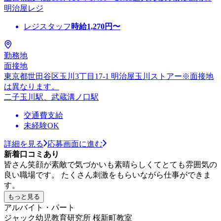
明治屋レジ
レジスタッフ
時給
1,270
円〜
勤務地
面接地
東京都世田谷区玉川3丁目17-1 明治屋玉川ストアー※面接地
は異なります。
二子玉川駅、武蔵溝ノ口駅
交通費支給
未経験OK
詳細を見る
応募画面に進む
新着口コミあり
皆さん笑顔が素敵で気づかいも素晴らしくてとても雰囲気の
良い職場です。 たくさん刺激をもらいながら仕事ができま
す。
もっと見る
アルバイト・パート
ジャック幼児教育研究所 桜新町教室