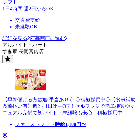
シフト
1日4時間 週2日からOK
交通費支給
未経験OK
詳細を見る
応募画面に進む
アルバイト・パート
すき家 長岡宮内店
【早朝働ける方歓迎(手当あり)】◎積極採用中◎【食事補助
＆前払い有】週2・1日2h～OK！セルフレジで簡単接客◎マ
ニュアル完備で初バイト・未経験も安心！積極採用中
ファーストフード
時給
1,100
円〜