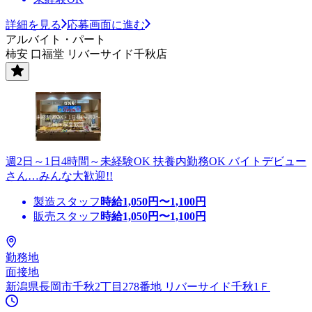
詳細を見る
応募画面に進む
アルバイト・パート
柿安 口福堂 リバーサイド千秋店
週2日～1日4時間～未経験OK 扶養内勤務OK バイトデビュー
さん…みんな大歓迎!!
製造スタッフ
時給
1,050
円〜
1,100
円
販売スタッフ
時給
1,050
円〜
1,100
円
勤務地
面接地
新潟県長岡市千秋2丁目278番地 リバーサイド千秋1Ｆ