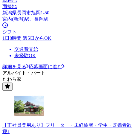
勤務地
面接地
新潟県長岡市旭岡1-50
宮内(新潟)駅、長岡駅
シフト
1日8時間 週5日からOK
交通費支給
未経験OK
詳細を見る
応募画面に進む
アルバイト・パート
たわら家
【正社員登用あり】フリーター・未経験者・学生・既婚者歓
迎♪