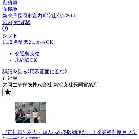
勤務地
面接地
新潟県長岡市宮内町字山伏3350-1
宮内(新潟)駅
シフト
1日2時間 週2日からOK
交通費支給
未経験OK
詳細を見る
応募画面に進む
正社員
大同生命保険株式会社 新潟支社長岡営業所
《正社員》友人・知人への保険勧誘なし！企業福利厚生プラ
ンナー(法人営業)