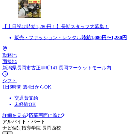
【土日祝は時給1,280円！】長期スタッフ大募集！
販売・ファッション・レンタル
時給
1,080
円〜
1,280
円
勤務地
面接地
新潟県長岡市古正寺町141 長岡マーケットモール内
シフト
1日6時間 週4日からOK
交通費支給
未経験OK
詳細を見る
応募画面に進む
アルバイト・パート
ナビ個別指導学院 長岡西校