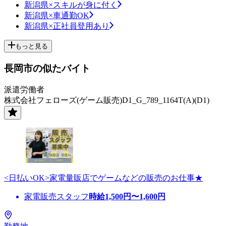
新潟県×スキルが身に付く
新潟県×車通勤OK
新潟県×正社員登用あり
もっと見る
長岡市の似たバイト
派遣労働者
株式会社フェローズ(ゲーム販売)D1_G_789_1164T(A)(D1)
<日払いOK>家電量販店でゲームなどの販売のお仕事★
家電販売スタッフ
時給
1,500
円〜
1,600
円