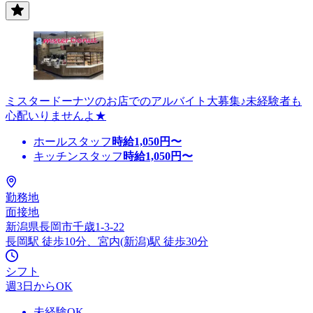
ミスタードーナツのお店でのアルバイト大募集♪未経験者も
心配いりませんよ★
ホールスタッフ
時給
1,050
円〜
キッチンスタッフ
時給
1,050
円〜
勤務地
面接地
新潟県長岡市千歳1-3-22
長岡駅 徒歩10分、宮内(新潟)駅 徒歩30分
シフト
週3日からOK
未経験OK