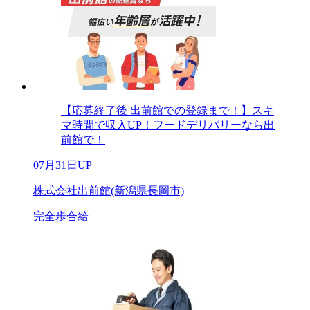
【応募終了後 出前館での登録まで！】スキ
マ時間で収入UP！フードデリバリーなら出
前館で！
07月31日UP
株式会社出前館(新潟県長岡市)
完全歩合給