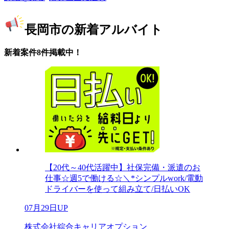
長岡市の新着アルバイト
新着案件8件掲載中！
【20代～40代活躍中】社保完備・派遣のお
仕事☆週5で働ける☆＼*シンプルwork/電動
ドライバーを使って組み立て/日払いOK
07月29日UP
株式会社綜合キャリアオプション