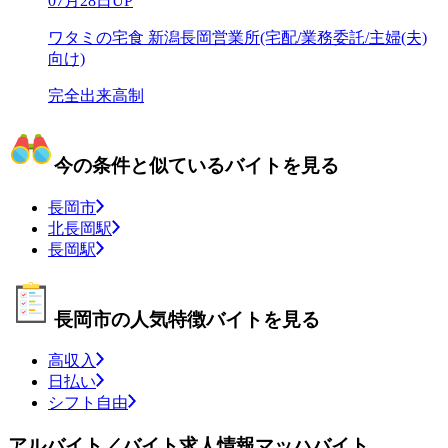
07月28日UP
ワタミの宅食 新潟長岡営業所(宅配/業務委託/主婦(夫)
向け)
完全出来高制
今の条件と似ているバイトを見る
長岡市
北長岡駅
長岡駅
長岡市の人気特徴バイトを見る
高収入
日払い
シフト自由
アルバイト／バイト求人情報マッハバイト