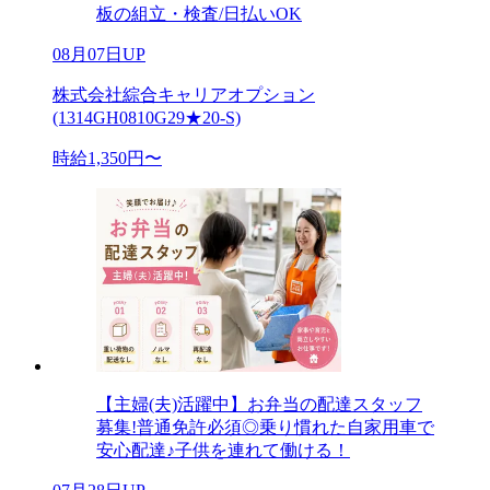
板の組立・検査/日払いOK
08月07日UP
株式会社綜合キャリアオプション
(1314GH0810G29★20-S)
時給1,350円〜
【主婦(夫)活躍中】お弁当の配達スタッフ
募集!普通免許必須◎乗り慣れた自家用車で
安心配達♪子供を連れて働ける！