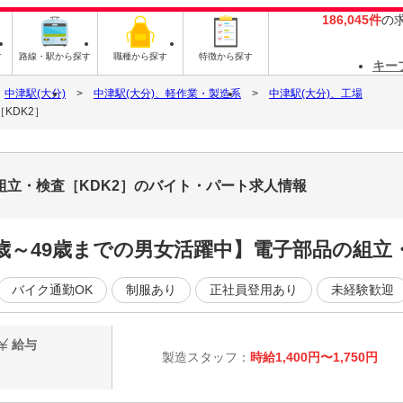
186,045件
の
す
路線・駅から探す
職種から探す
特徴から探す
キー
中津駅(大分)
中津駅(大分)、軽作業・製造系
中津駅(大分)、工場
KDK2］
組立・検査［KDK2］のバイト・パート求人情報
歳～49歳までの男女活躍中】電子部品の組立
バイク通勤OK
制服あり
正社員登用あり
未経験歓迎
給与
製造スタッフ：
時給1,400円〜1,750円