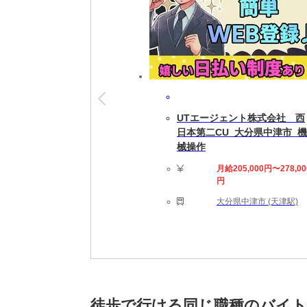
【休日】
土日祝(会社カレンダー)
［年末年始・GW・お盆］長期休暇あり
UTエージェント株式会社 西
【求める人材】
日本第二CU_大分県中津市_機
経験・資格不要！！
械操作
▼こちら1つでも当てはまる方大歓迎！!
・工場で働いてみたい
月給205,000円〜278,00
円
・モノ作りが好き
・コツコツする作業がすき
大分県中津市 (天津駅)
・新しい仕事を始めたい
・高収入で働きたい
・新しい環境で働きたい
・夜勤・交替勤務でのお仕事をお探しの方
・アルバイト、パートでお仕事お探し中の方
・ハローワークでお仕事お探し中の方
徒歩で行ける同じ職種のバイ