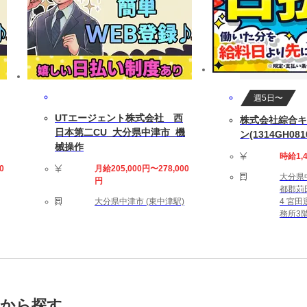
週5日〜
UTエージェント株式会社 西
株式会社綜合キ
日本第二CU_大分県中津市_機
ン(1314GH081
械操作
時給1,
0
月給205,000円〜278,000
大分県
円
都郡苅
大分県中津市 (東中津駅)
4 宮
務所3階
トから探す