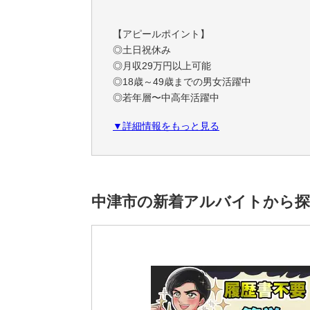
【アピールポイント】
◎土日祝休み
◎月収29万円以上可能
◎18歳～49歳までの男女活躍中
◎若年層〜中高年活躍中
◎男性活躍中
▼詳細情報をもっと見る
◎女性活躍中
◎未経験者大歓迎
etc...
と、人気なワードが盛り沢山！！
中津市の新着アルバイトから
優しい先輩スタッフが多数在籍していますの
安心してご連絡下さい！！
【勤務時間：2交替】
①8:15～17:00
②23:40～8:25