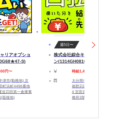
週5日〜
ャリアオプショ
株式会社綜合キャリアオプショ
0G68★47-S)
ン(1314GH0810G68★54-S)
400円〜
時給1,400円〜
中津市(勤務地) 京
大分県中津市(勤務地) 京
田町浜町4496番地
都郡苅田町浜町4496番地
田運送苅田第一倉庫事
4 宮田運送苅田第一倉庫事
(面接地)
務所3階(面接地)