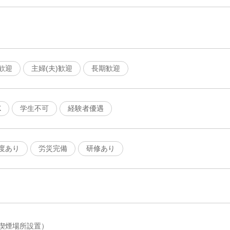
歓迎
主婦(夫)歓迎
長期歓迎
K
学生不可
経験者優遇
度あり
労災完備
研修あり
喫煙場所設置）