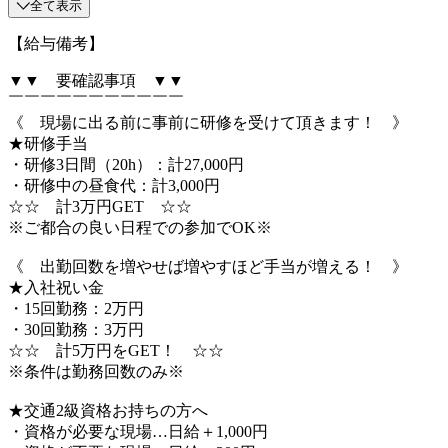
全て表示
【給与備考】
▼▼ 要確認事項 ▼▼
￣￣￣￣￣￣￣￣￣￣￣
《 現場に出る前に事前に研修を受けて頂きます！ 》
★研修手当
・研修3日間（20h）：計27,000円
・研修中の昼食代：計3,000円
☆☆ 計3万円GET ☆☆
※ご都合の良い日程での参加でOK※
《 出勤回数を増やせば増やすほど手当が増える！ 》
★入社祝い金
・15回勤務：2万円
・30回勤務：3万円
☆☆ 計5万円をGET！ ☆☆
※条件は勤務回数のみ※
★交通2級資格お持ちの方へ
・資格が必要な現場…日給＋1,000円