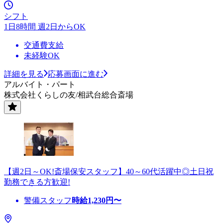
シフト
1日8時間 週2日からOK
交通費支給
未経験OK
詳細を見る
応募画面に進む
アルバイト・パート
株式会社くらしの友/相武台総合斎場
【週2日～OK!斎場保安スタッフ】40～60代活躍中◎土日祝
勤務できる方歓迎!
警備スタッフ
時給
1,230
円〜