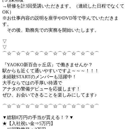
→研修を計3回受講いただきます。（連続した日程でなくて
OK）
※お仕事内容の説明を座学やDVD等で学んでいただきま
す。
その後、勤務先での実務を開始いたします。
▽
▽
⌒☆⌒☆⌒☆⌒☆⌒☆⌒☆⌒☆⌒☆⌒☆⌒☆⌒
『YAOKO新百合ヶ丘店』で働きませんか？
駅からも近くて通いやすいですよ～～～！！！
未経験STARTのメンバーも活躍中！
大手ならではの手厚い待遇で
アナタの警備デビューを応援します！
ぜひ、お会いできることを楽しみにしてます♪
⌒☆⌒☆⌒☆⌒☆⌒☆⌒☆⌒☆⌒☆⌒☆⌒☆⌒
▼総額8万円の手当が貰える！？▼
★【入社祝い金⇒5万円】