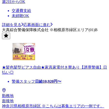
週2日からOK
交通費支給
未経験OK
詳細を見る
応募画面に進む
大真綜合警備保障株式会社 ※相模原市緑区エリア(01)B
★髪色髪型ピアス自由★家具家電付き寮あり【誘導警備】日
払い◎
警備スタッフ
日給
10,920
円〜
勤務地
面接地
神奈川県相模原市緑区 ※こちらは募集エリアの一例です。