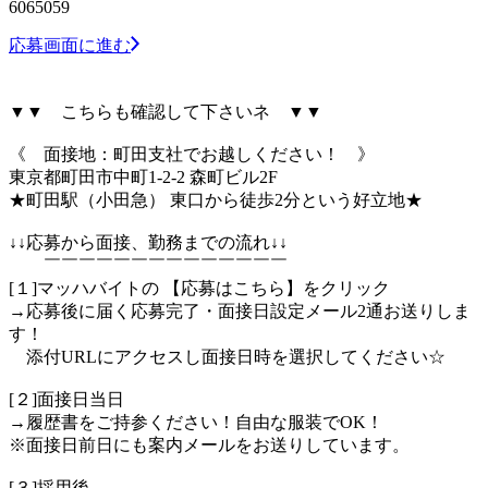
6065059
応募画面に進む
▼▼ こちらも確認して下さいネ ▼▼
《 面接地：町田支社でお越しください！ 》
東京都町田市中町1-2-2 森町ビル2F
★町田駅（小田急） 東口から徒歩2分という好立地★
↓↓応募から面接、勤務までの流れ↓↓
￣￣￣￣￣￣￣￣￣￣￣￣￣￣
[１]マッハバイトの 【応募はこちら】をクリック
→応募後に届く応募完了・面接日設定メール2通お送りしま
す！
添付URLにアクセスし面接日時を選択してください☆
[２]面接日当日
→履歴書をご持参ください！自由な服装でOK！
※面接日前日にも案内メールをお送りしています。
[３]採用後