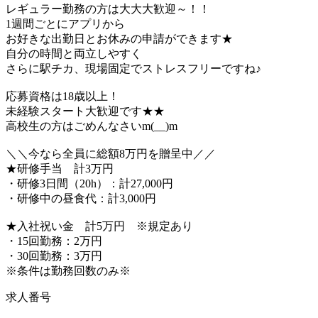
レギュラー勤務の方は大大大歓迎～！！
1週間ごとにアプリから
お好きな出勤日とお休みの申請ができます★
自分の時間と両立しやすく
さらに駅チカ、現場固定でストレスフリーですね♪
応募資格は18歳以上！
未経験スタート大歓迎です★★
高校生の方はごめんなさいm(__)m
＼＼今なら全員に総額8万円を贈呈中／／
★研修手当 計3万円
・研修3日間（20h）：計27,000円
・研修中の昼食代：計3,000円
★入社祝い金 計5万円 ※規定あり
・15回勤務：2万円
・30回勤務：3万円
※条件は勤務回数のみ※
求人番号