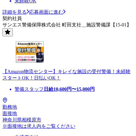
未経験OK
詳細を見る
応募画面に進む
契約社員
サンエス警備保障株式会社 町田支社＿施設警備課【15-01】
【Amazon物流センター】キレイな施設の受付警備！未経験
スタートOK！日払いOK！
警備スタッフ
日給
10,600
円〜
15,000
円
勤務地
面接地
神奈川県相模原市
※面接地は求人内をご覧ください