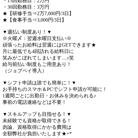
・15回勤務目：2万円
・30回勤務目：3万円
★【研修手当⇒2万7,000円/3日】
★【食事手当⇒3,000円/3日】
▼週払い制度あり！▼
※火曜〆：翌週水曜日支払い※
頑張ったお給料は翌週にはGETできます★
月に最低でも4回訪れる給料日に
笑みがこぼれてしまいます…♪笑
給与前払い制度もご用意あり！
（ジョブペイ導入）
▼シフト申請は誰でも簡単に！▼
お手持ちのスマホ＆PCでシフト申請が可能に！
1週間ごとに出勤日・お休みを決められる♪
事前の電話連絡などは不要！
▼スキルアップも目指せる！▼
未経験でも資格が取得できる！
勿論、資格取得にかかる費用は
全額弊社が負担いたします★+*