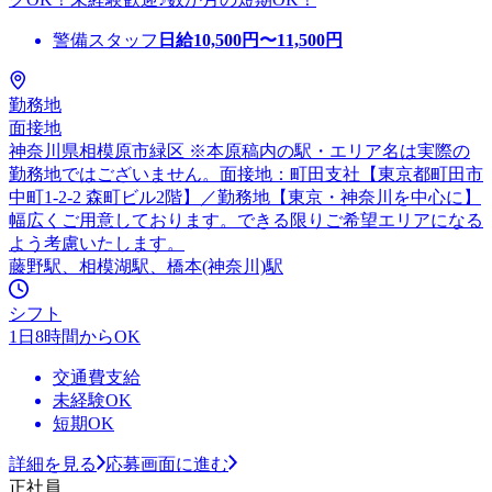
警備スタッフ
日給
10,500
円〜
11,500
円
勤務地
面接地
神奈川県相模原市緑区 ※本原稿内の駅・エリア名は実際の
勤務地ではございません。面接地：町田支社【東京都町田市
中町1-2-2 森町ビル2階】／勤務地【東京・神奈川を中心に】
幅広くご用意しております。できる限りご希望エリアになる
よう考慮いたします。
藤野駅、相模湖駅、橋本(神奈川)駅
シフト
1日8時間からOK
交通費支給
未経験OK
短期OK
詳細を見る
応募画面に進む
正社員