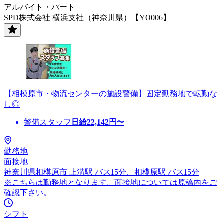
アルバイト・パート
SPD株式会社 横浜支社（神奈川県）【YO006】
【相模原市・物流センターの施設警備】固定勤務地で転勤な
し◎
警備スタッフ
日給
22,142
円〜
勤務地
面接地
神奈川県相模原市 上溝駅 バス15分、相模原駅 バス15分
※こちらは勤務地となります。面接地については原稿内をご
確認下さい。
シフト