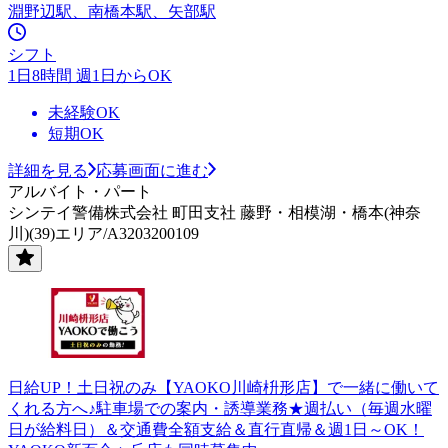
淵野辺駅、南橋本駅、矢部駅
シフト
1日8時間 週1日からOK
未経験OK
短期OK
詳細を見る
応募画面に進む
アルバイト・パート
シンテイ警備株式会社 町田支社 藤野・相模湖・橋本(神奈
川)(39)エリア/A3203200109
日給UP！土日祝のみ【YAOKO川崎枡形店】で一緒に働いて
くれる方へ♪駐車場での案内・誘導業務★週払い（毎週水曜
日が給料日）＆交通費全額支給＆直行直帰＆週1日～OK！