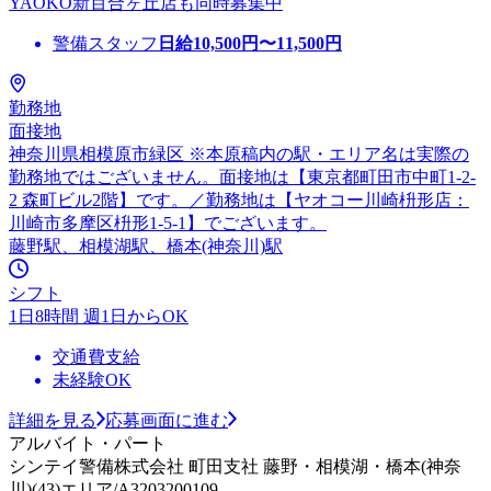
YAOKO新百合ヶ丘店も同時募集中
警備スタッフ
日給
10,500
円〜
11,500
円
勤務地
面接地
神奈川県相模原市緑区 ※本原稿内の駅・エリア名は実際の
勤務地ではございません。面接地は【東京都町田市中町1-2-
2 森町ビル2階】です。／勤務地は【ヤオコー川崎枡形店：
川崎市多摩区枡形1-5-1】でございます。
藤野駅、相模湖駅、橋本(神奈川)駅
シフト
1日8時間 週1日からOK
交通費支給
未経験OK
詳細を見る
応募画面に進む
アルバイト・パート
シンテイ警備株式会社 町田支社 藤野・相模湖・橋本(神奈
川)(43)エリア/A3203200109