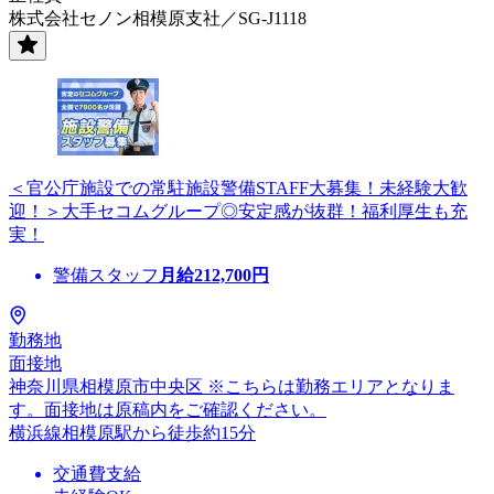
株式会社セノン相模原支社／SG-J1118
＜官公庁施設での常駐施設警備STAFF大募集！未経験大歓
迎！＞大手セコムグループ◎安定感が抜群！福利厚生も充
実！
警備スタッフ
月給
212,700
円
勤務地
面接地
神奈川県相模原市中央区 ※こちらは勤務エリアとなりま
す。面接地は原稿内をご確認ください。
横浜線相模原駅から徒歩約15分
交通費支給