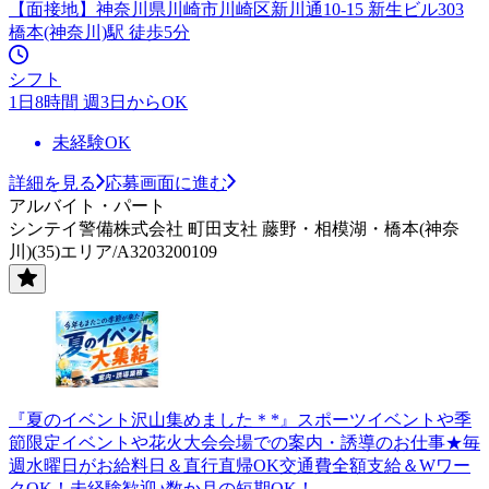
【面接地】神奈川県川崎市川崎区新川通10-15 新生ビル303
橋本(神奈川)駅 徒歩5分
シフト
1日8時間 週3日からOK
未経験OK
詳細を見る
応募画面に進む
アルバイト・パート
シンテイ警備株式会社 町田支社 藤野・相模湖・橋本(神奈
川)(35)エリア/A3203200109
『夏のイベント沢山集めました＊*』スポーツイベントや季
節限定イベントや花火大会会場での案内・誘導のお仕事★毎
週水曜日がお給料日＆直行直帰OK交通費全額支給＆Wワー
クOK！未経験歓迎♪数か月の短期OK！