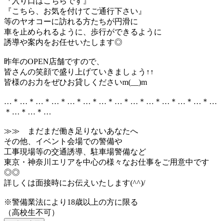
『入り口はこちらです』
『こちら、お気を付けてご通行下さい』
等のヤオコーに訪れる方たちが円滑に
車を止められるように、歩行ができるように
誘導や案内をお任せいたします◎
昨年のOPEN店舗ですので、
皆さんの笑顔で盛り上げていきましょう↑↑
皆様のお力をぜひお貸しくださいm(__)m
…＊…＊…＊…＊…＊…＊…＊…＊…＊…＊…＊…＊…＊…
＊…＊…＊…
≫≫ まだまだ働き足りないあなたへ
その他、イベント会場での警備や
工事現場等の交通誘導、駐車場警備など
東京・神奈川エリアを中心の様々なお仕事をご用意中です
◎◎
詳しくは面接時にお伝えいたします(^^)/
※警備業法により18歳以上の方に限る
（高校生不可）