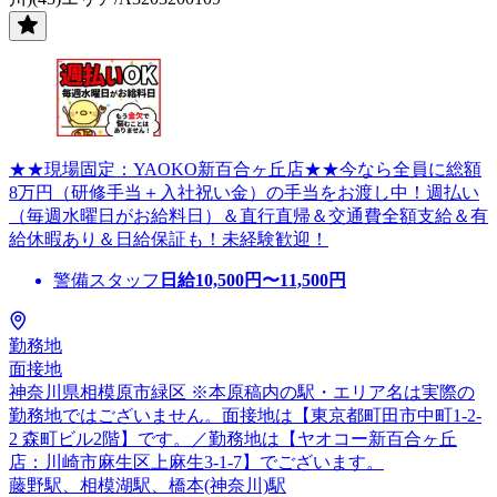
★★現場固定：YAOKO新百合ヶ丘店★★今なら全員に総額
8万円（研修手当＋入社祝い金）の手当をお渡し中！週払い
（毎週水曜日がお給料日）＆直行直帰＆交通費全額支給＆有
給休暇あり＆日給保証も！未経験歓迎！
警備スタッフ
日給
10,500
円〜
11,500
円
勤務地
面接地
神奈川県相模原市緑区 ※本原稿内の駅・エリア名は実際の
勤務地ではございません。面接地は【東京都町田市中町1-2-
2 森町ビル2階】です。／勤務地は【ヤオコー新百合ヶ丘
店：川崎市麻生区上麻生3-1-7】でございます。
藤野駅、相模湖駅、橋本(神奈川)駅