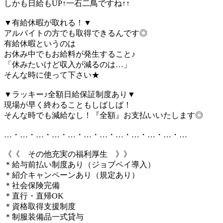
しかも日給もUP↑一石二鳥ですね↑↑
▼有給休暇が取れる！▼
アルバイトの方でも取得できるんです◎
有給休暇というのは
お休み中でもお給料が発生すること♪
「休みたいけど収入が減るのは…」
そんな時に使って下さい★
▼ラッキー♪全額日給保証制度あり▼
現場が早く終わることもしばしば！
そんな時でも減給なし！『全額』お支払いいたします◎
…・…・…・…・…・…・…・…・…・…・…・…
《《 その他充実の福利厚生 》》
＊給与前払い制度あり（ジョブペイ導入）
＊紹介キャンペーンあり（規定あり）
＊社会保険完備
＊直行・直帰OK
＊資格取得支援制度
＊制服装備品一式貸与