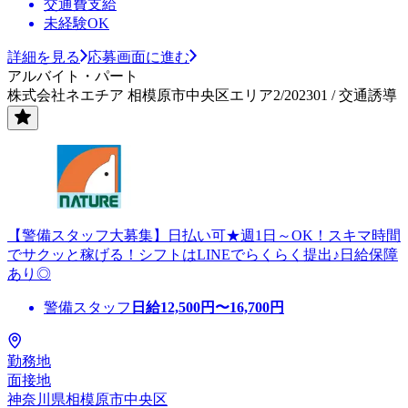
交通費支給
未経験OK
詳細を見る
応募画面に進む
アルバイト・パート
株式会社ネエチア 相模原市中央区エリア2/202301 / 交通誘導
【警備スタッフ大募集】日払い可★週1日～OK！スキマ時間
でサクッと稼げる！シフトはLINEでらくらく提出♪日給保障
あり◎
警備スタッフ
日給
12,500
円〜
16,700
円
勤務地
面接地
神奈川県相模原市中央区