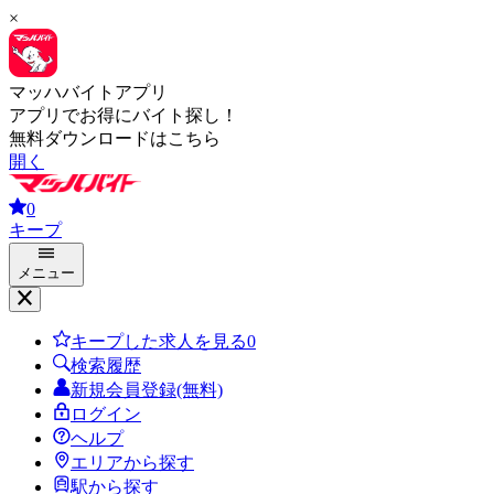
×
マッハバイトアプリ
アプリでお得にバイト探し！
無料ダウンロードはこちら
開く
0
キープ
メニュー
キープした求人を見る
0
検索履歴
新規会員登録(無料)
ログイン
ヘルプ
エリアから探す
駅から探す