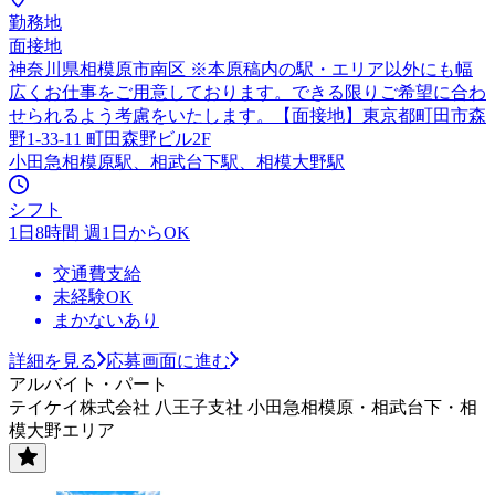
勤務地
面接地
神奈川県相模原市南区 ※本原稿内の駅・エリア以外にも幅
広くお仕事をご用意しております。できる限りご希望に合わ
せられるよう考慮をいたします。【面接地】東京都町田市森
野1-33-11 町田森野ビル2F
小田急相模原駅、相武台下駅、相模大野駅
シフト
1日8時間 週1日からOK
交通費支給
未経験OK
まかないあり
詳細を見る
応募画面に進む
アルバイト・パート
テイケイ株式会社 八王子支社 小田急相模原・相武台下・相
模大野エリア