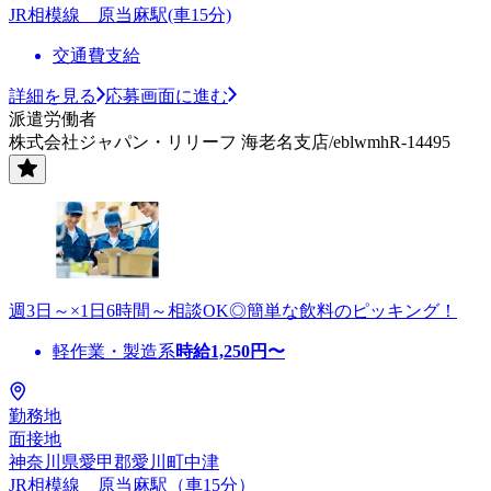
JR相模線 原当麻駅(車15分)
交通費支給
詳細を見る
応募画面に進む
派遣労働者
株式会社ジャパン・リリーフ 海老名支店/eblwmhR-14495
週3日～×1日6時間～相談OK◎簡単な飲料のピッキング！
軽作業・製造系
時給
1,250
円〜
勤務地
面接地
神奈川県愛甲郡愛川町中津
JR相模線 原当麻駅（車15分）