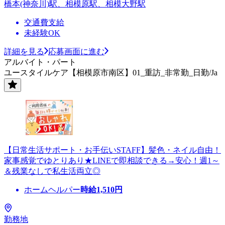
橋本(神奈川)駅、相模原駅、相模大野駅
交通費支給
未経験OK
詳細を見る
応募画面に進む
アルバイト・パート
ユースタイルケア【相模原市南区】01_重訪_非常勤_日勤/Ja
【日常生活サポート・お手伝いSTAFF】髪色・ネイル自由！
家事感覚でゆとりあり★LINEで即相談できる→安心！週1～
＆残業なしで私生活両立◎
ホームヘルパー
時給
1,510
円
勤務地