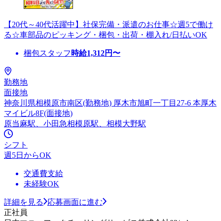
【20代～40代活躍中】社保完備・派遣のお仕事☆週5で働け
る☆車部品のピッキング・梱包・出荷・棚入れ/日払いOK
梱包スタッフ
時給
1,312
円〜
勤務地
面接地
神奈川県相模原市南区(勤務地) 厚木市旭町一丁目27-6 本厚木
マイビル8F(面接地)
原当麻駅、小田急相模原駅、相模大野駅
シフト
週5日からOK
交通費支給
未経験OK
詳細を見る
応募画面に進む
正社員