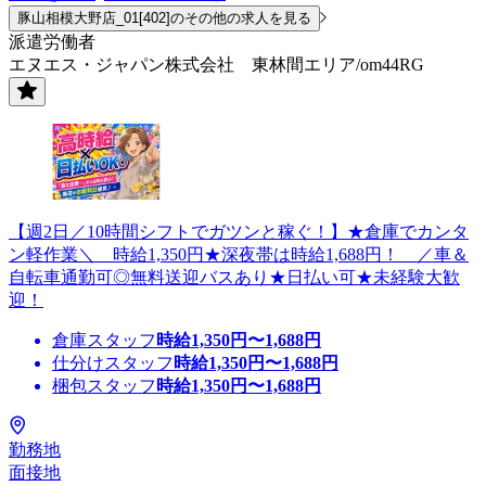
豚山相模大野店_01[402]のその他の求人を見る
派遣労働者
エヌエス・ジャパン株式会社 東林間エリア/om44RG
【週2日／10時間シフトでガツンと稼ぐ！】★倉庫でカンタ
ン軽作業＼ 時給1,350円★深夜帯は時給1,688円！ ／車＆
自転車通勤可◎無料送迎バスあり★日払い可★未経験大歓
迎！
倉庫スタッフ
時給
1,350
円〜
1,688
円
仕分けスタッフ
時給
1,350
円〜
1,688
円
梱包スタッフ
時給
1,350
円〜
1,688
円
勤務地
面接地