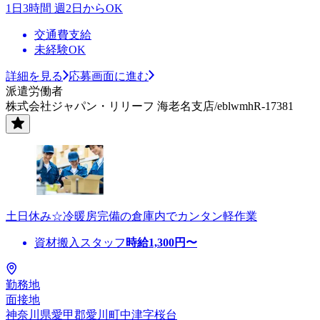
1日3時間 週2日からOK
交通費支給
未経験OK
詳細を見る
応募画面に進む
派遣労働者
株式会社ジャパン・リリーフ 海老名支店/eblwmhR-17381
土日休み☆冷暖房完備の倉庫内でカンタン軽作業
資材搬入スタッフ
時給
1,300
円〜
勤務地
面接地
神奈川県愛甲郡愛川町中津字桜台