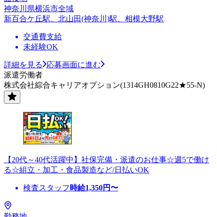
神奈川県横浜市全域
新百合ケ丘駅、北山田(神奈川)駅、相模大野駅
交通費支給
未経験OK
詳細を見る
応募画面に進む
派遣労働者
株式会社綜合キャリアオプション(1314GH0810G22★55-N)
【20代～40代活躍中】社保完備・派遣のお仕事☆週5で働け
る☆組立・加工・食品製造など/日払いOK
検査スタッフ
時給
1,350
円〜
勤務地