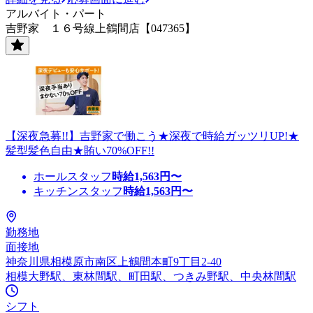
アルバイト・パート
吉野家 １６号線上鶴間店【047365】
【深夜急募!!】吉野家で働こう★深夜で時給ガッツリUP!★
髪型髪色自由★賄い70%OFF!!
ホールスタッフ
時給
1,563
円〜
キッチンスタッフ
時給
1,563
円〜
勤務地
面接地
神奈川県相模原市南区上鶴間本町9丁目2-40
相模大野駅、東林間駅、町田駅、つきみ野駅、中央林間駅
シフト