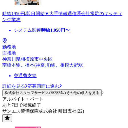
時給1950円/即日開始▼大手情報通信系会社常駐のキッティ
ング業務
システム関連
時給
1,950
円〜
勤務地
面接地
神奈川県相模原市中央区
南橋本駅、橋本(神奈川)駅、相模大野駅
交通費支給
詳細を見る
応募画面に進む
株式会社スタッフサービス/752824のその他の求人を見る
アルバイト・パート
あと7日で掲載終了
サンエス警備保障株式会社 町田支社(22)