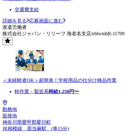
交通費支給
詳細を見る
応募画面に進む
派遣労働者
株式会社ジャパン・リリーフ 海老名支店/eblwmhR-11709
＜未経験者OK＞超簡単！学校用品の仕分け検品作業
軽作業・製造系
時給
1,250
円〜
勤務地
面接地
神奈川県愛甲郡愛川町
JR相模線 原当麻駅 (車15分)