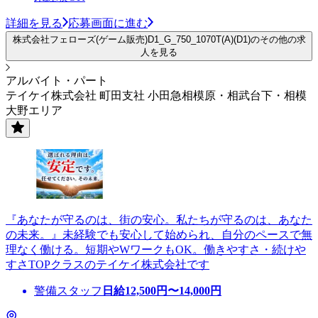
詳細を見る
応募画面に進む
株式会社フェローズ(ゲーム販売)D1_G_750_1070T(A)(D1)のその他の求
人を見る
アルバイト・パート
テイケイ株式会社 町田支社 小田急相模原・相武台下・相模
大野エリア
『あなたが守るのは、街の安心。私たちが守るのは、あなた
の未来。』未経験でも安心して始められ、自分のペースで無
理なく働ける。短期やWワークもOK。働きやすさ・続けや
すさTOPクラスのテイケイ株式会社です
警備スタッフ
日給
12,500
円〜
14,000
円