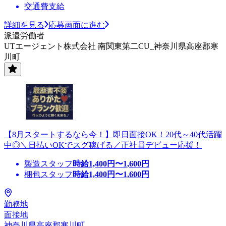
交通費支給
詳細を見る
応募画面に進む
派遣労働者
UTエージェント株式会社 南関東第二CU_神奈川県高座郡寒
川町
【8月スタートするなら今！】即日面接OK！20代～40代活躍
中◎＼日払いOKでスグ稼げる／正社員デビュー応援！
製造スタッフ
時給
1,400
円〜
1,600
円
梱包スタッフ
時給
1,400
円〜
1,600
円
勤務地
面接地
神奈川県高座郡寒川町