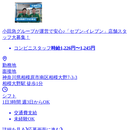
小田急グループが運営で安心♪「セブン-イレブン」店舗スタ
ッフ大募集！
コンビニスタッフ
時給
1,226
円〜
1,245
円
勤務地
面接地
神奈川県相模原市南区相模大野7-3-3
相模大野駅 徒歩1分
シフト
1日3時間 週3日からOK
交通費支給
未経験OK
詳細を見る
応募画面に進む