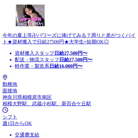
今年の夏上等卍パワーズに捧げてみる？周りと差がつくバイ
ト★資材搬入で日給27500円★大学生×短期OK◎
資材搬入スタッフ
日給
27,500
円〜
配送・物流スタッフ
日給
27,500
円〜
軽作業・製造系
日給
16,000
円〜
勤務地
面接地
神奈川県相模原市南区
相模大野駅、武蔵小杉駅、新百合ケ丘駅
シフト
週1日からOK
交通費支給