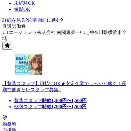
未経験OK
短期OK
詳細を見る
応募画面に進む
派遣労働者
UTエージェント株式会社 南関東第一CU_神奈川県横浜市全
域
【製造スタッフ】日払いOK★安定企業でしっかり稼ぐ！長
期で働きたいスタッフ募集♪
製造スタッフ
時給
1,300
円〜
1,500
円
梱包スタッフ
時給
1,300
円〜
1,500
円
勤務地
面接地