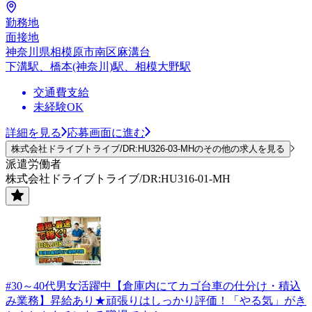
勤務地
面接地
神奈川県相模原市南区麻溝台
下溝駅、橋本(神奈川)駅、相模大野駅
交通費支給
未経験OK
詳細を見る
応募画面に進む
株式会社ドライブトライブ/DR:HU326-03-MHのその他の求人を見る
派遣労働者
株式会社ドライブトライブ/DR:HU316-01-MH
#30～40代男女活躍中【倉庫内にてカゴ台車の仕分け・積込
み業務】昇給あり★頑張りはしっかり評価！「やる気」がき