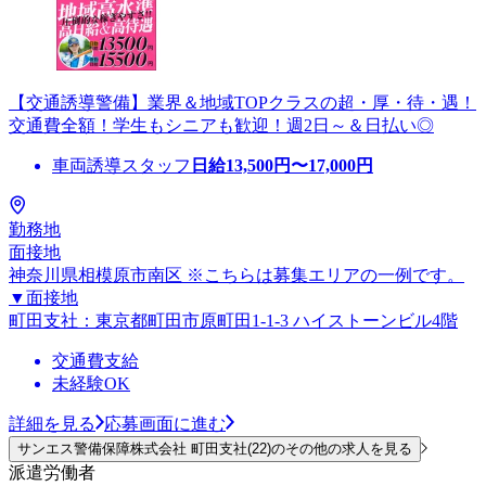
【交通誘導警備】業界＆地域TOPクラスの超・厚・待・遇！
交通費全額！学生もシニアも歓迎！週2日～＆日払い◎
車両誘導スタッフ
日給
13,500
円〜
17,000
円
勤務地
面接地
神奈川県相模原市南区 ※こちらは募集エリアの一例です。
▼面接地
町田支社：東京都町田市原町田1-1-3 ハイストーンビル4階
交通費支給
未経験OK
詳細を見る
応募画面に進む
サンエス警備保障株式会社 町田支社(22)のその他の求人を見る
派遣労働者