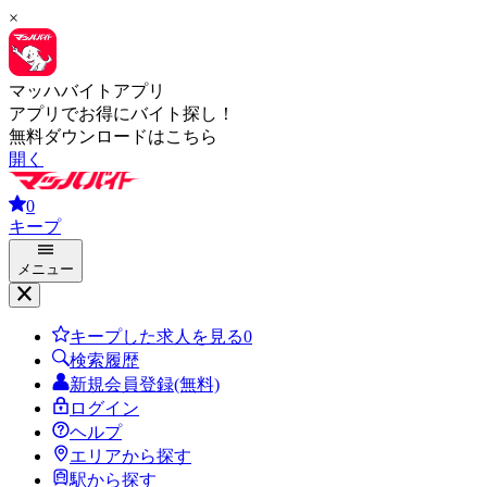
×
マッハバイトアプリ
アプリでお得にバイト探し！
無料ダウンロードはこちら
開く
0
キープ
メニュー
キープした求人を見る
0
検索履歴
新規会員登録(無料)
ログイン
ヘルプ
エリアから探す
駅から探す