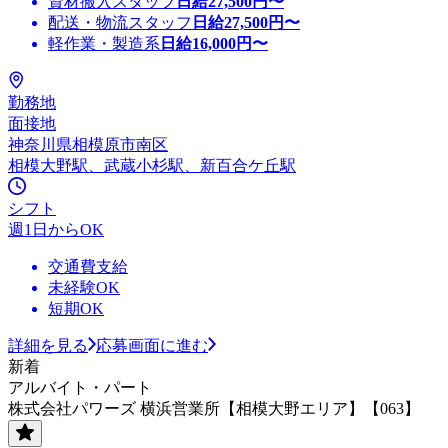
資材搬入スタッフ
日給
27,500
円〜
配送・物流スタッフ
日給
27,500
円〜
軽作業・製造系
日給
16,000
円〜
勤務地
面接地
神奈川県相模原市南区
相模大野駅、武蔵小杉駅、新百合ケ丘駅
シフト
週1日からOK
交通費支給
未経験OK
短期OK
詳細を見る
応募画面に進む
新着
アルバイト・パート
株式会社パワーズ 横浜営業所【相模大野エリア】【063】