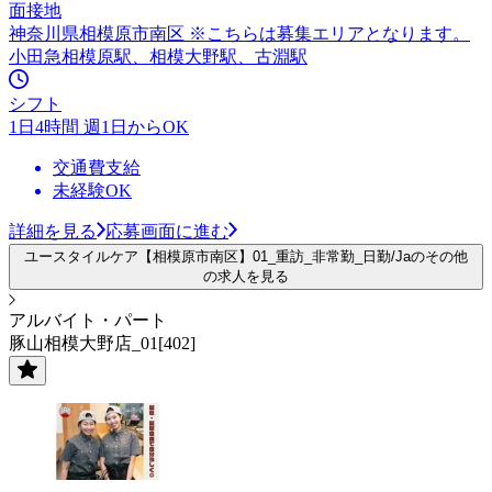
面接地
神奈川県相模原市南区 ※こちらは募集エリアとなります。
小田急相模原駅、相模大野駅、古淵駅
シフト
1日4時間 週1日からOK
交通費支給
未経験OK
詳細を見る
応募画面に進む
ユースタイルケア【相模原市南区】01_重訪_非常勤_日勤/Jaのその他
の求人を見る
アルバイト・パート
豚山相模大野店_01[402]