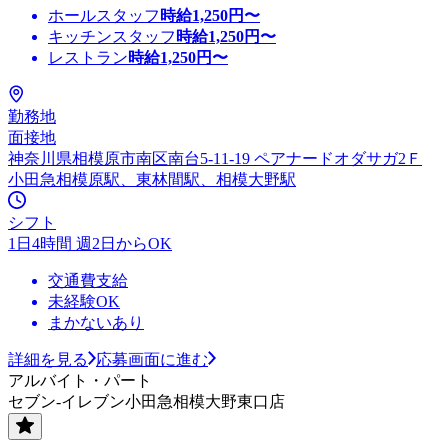
ホールスタッフ
時給
1,250
円〜
キッチンスタッフ
時給
1,250
円〜
レストラン
時給
1,250
円〜
勤務地
面接地
神奈川県相模原市南区南台5-11-19 ペアナードオダサガ2Ｆ
小田急相模原駅、東林間駅、相模大野駅
シフト
1日4時間 週2日からOK
交通費支給
未経験OK
まかないあり
詳細を見る
応募画面に進む
アルバイト・パート
セブン-イレブン小田急相模大野東口店