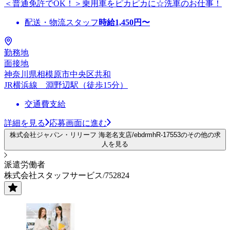
＜普通免許でOK！＞乗用車をピカピカに☆洗車のお仕事！
配送・物流スタッフ
時給
1,450
円〜
勤務地
面接地
神奈川県相模原市中央区共和
JR横浜線 淵野辺駅（徒歩15分）
交通費支給
詳細を見る
応募画面に進む
株式会社ジャパン・リリーフ 海老名支店/ebdrmhR-17553のその他の求
人を見る
派遣労働者
株式会社スタッフサービス/752824