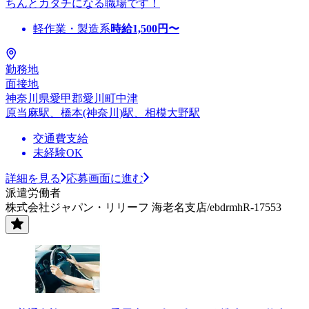
ちんとカタチになる職場です！
軽作業・製造系
時給
1,500
円〜
勤務地
面接地
神奈川県愛甲郡愛川町中津
原当麻駅、橋本(神奈川)駅、相模大野駅
交通費支給
未経験OK
詳細を見る
応募画面に進む
派遣労働者
株式会社ジャパン・リリーフ 海老名支店/ebdrmhR-17553