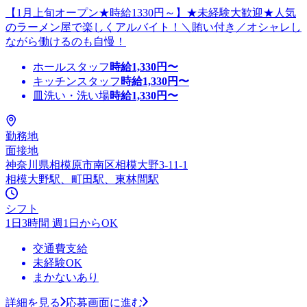
【1月上旬オープン★時給1330円～】★未経験大歓迎★人気
のラーメン屋で楽しくアルバイト！＼賄い付き／オシャレし
ながら働けるのも自慢！
ホールスタッフ
時給
1,330
円〜
キッチンスタッフ
時給
1,330
円〜
皿洗い・洗い場
時給
1,330
円〜
勤務地
面接地
神奈川県相模原市南区相模大野3-11-1
相模大野駅、町田駅、東林間駅
シフト
1日3時間 週1日からOK
交通費支給
未経験OK
まかないあり
詳細を見る
応募画面に進む