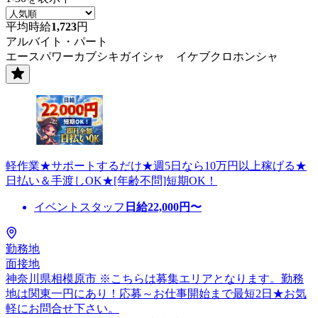
平均時給
1,723
円
アルバイト・パート
エースパワーカブシキガイシャ イケブクロホンシャ
軽作業★サポートするだけ★週5日なら10万円以上稼げる★
日払い＆手渡しOK★[年齢不問]短期OK！
イベントスタッフ
日給
22,000
円〜
勤務地
面接地
神奈川県相模原市 ※こちらは募集エリアとなります。勤務
地は関東一円にあり！応募～お仕事開始まで最短2日★お気
軽にお問合せ下さい。