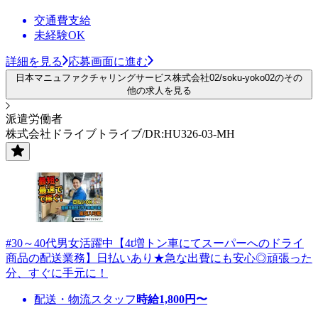
交通費支給
未経験OK
詳細を見る
応募画面に進む
日本マニュファクチャリングサービス株式会社02/soku-yoko02のその
他の求人を見る
派遣労働者
株式会社ドライブトライブ/DR:HU326-03-MH
#30～40代男女活躍中【4t増トン車にてスーパーへのドライ
商品の配送業務】日払いあり★急な出費にも安心◎頑張った
分、すぐに手元に！
配送・物流スタッフ
時給
1,800
円〜