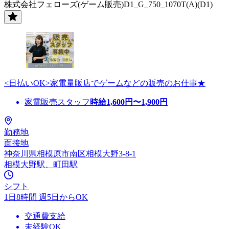
株式会社フェローズ(ゲーム販売)D1_G_750_1070T(A)(D1)
<日払いOK>家電量販店でゲームなどの販売のお仕事★
家電販売スタッフ
時給
1,600
円〜
1,900
円
勤務地
面接地
神奈川県相模原市南区相模大野3-8-1
相模大野駅、町田駅
シフト
1日8時間 週5日からOK
交通費支給
未経験OK