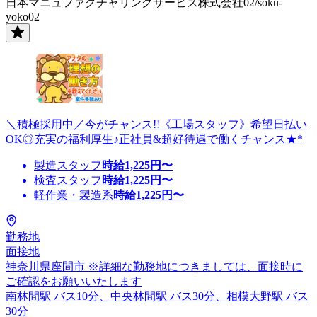
日本マニュファクチャリングサービス株式会社02/soku-
yoko02
＼積極採用中／今がチャンス!!《工場スタッフ》希望日払い
OK◎充実の福利厚生♪正社員&超好待遇で働くチャンス★*
製造スタッフ
時給
1,225
円〜
検査スタッフ
時給
1,225
円〜
軽作業・製造系
時給
1,225
円〜
勤務地
面接地
神奈川県座間市 ※詳細な勤務地につきましては、面接時に
ご確認をお願いいたします
南林間駅 バス10分、中央林間駅 バス30分、相模大野駅 バス
30分