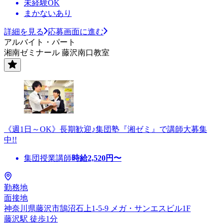
未経験OK
まかないあり
詳細を見る
応募画面に進む
アルバイト・パート
湘南ゼミナール 藤沢南口教室
《週1日～OK》長期歓迎♪集団塾『湘ゼミ』で講師大募集
中!!
集団授業講師
時給
2,520
円〜
勤務地
面接地
神奈川県藤沢市鵠沼石上1-5-9 メガ・サンエスビル1F
藤沢駅 徒歩1分