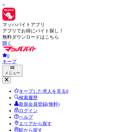
×
マッハバイトアプリ
アプリでお得にバイト探し！
無料ダウンロードはこちら
開く
0
キープ
メニュー
キープした求人を見る
0
検索履歴
新規会員登録(無料)
ログイン
ヘルプ
エリアから探す
駅から探す