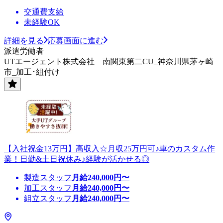
交通費支給
未経験OK
詳細を見る
応募画面に進む
派遣労働者
UTエージェント株式会社 南関東第二CU_神奈川県茅ヶ崎
市_加工･組付け
【入社祝金13万円】高収入☆月収25万円可♪車のカスタム作
業！日勤&土日祝休み♪経験が活かせる◎
製造スタッフ
月給
240,000
円〜
加工スタッフ
月給
240,000
円〜
組立スタッフ
月給
240,000
円〜