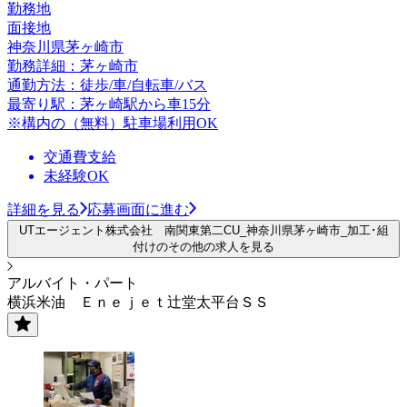
勤務地
面接地
神奈川県茅ヶ崎市
勤務詳細：茅ヶ崎市
通勤方法：徒歩/車/自転車/バス
最寄り駅：茅ヶ崎駅から車15分
※構内の（無料）駐車場利用OK
交通費支給
未経験OK
詳細を見る
応募画面に進む
UTエージェント株式会社 南関東第二CU_神奈川県茅ヶ崎市_加工･組
付けのその他の求人を見る
アルバイト・パート
横浜米油 Ｅｎｅｊｅｔ辻堂太平台ＳＳ