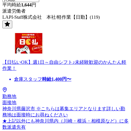
平均時給
1,644
円
派遣労働者
LAPI-Staff株式会社 本社/軽作業【日勤】(119)
【日払いOK】週1日～自由シフト♪未経験歓迎のかんたん軽
作業！
倉庫スタッフ
時給
1,400
円〜
勤務地
面接地
神奈川県藤沢市 ※こちらは募集エリアとなります詳しい勤
務地は面接時にお尋ねください
★上記以外にも神奈川県内（川崎・横浜・相模原など）に多
数派遣先有