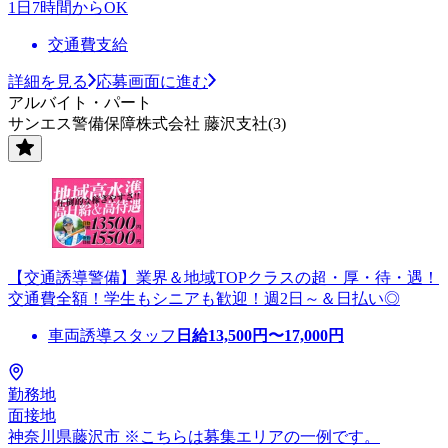
1日7時間からOK
交通費支給
詳細を見る
応募画面に進む
アルバイト・パート
サンエス警備保障株式会社 藤沢支社(3)
【交通誘導警備】業界＆地域TOPクラスの超・厚・待・遇！
交通費全額！学生もシニアも歓迎！週2日～＆日払い◎
車両誘導スタッフ
日給
13,500
円〜
17,000
円
勤務地
面接地
神奈川県藤沢市 ※こちらは募集エリアの一例です。