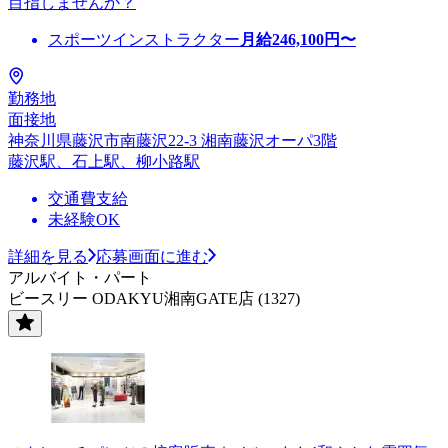
目指しませんか？
スポーツインストラクター
月給
246,100
円〜
勤務地
面接地
神奈川県藤沢市南藤沢22-3 湘南藤沢オーパ3階
藤沢駅、石上駅、柳小路駅
交通費支給
未経験OK
詳細を見る
応募画面に進む
アルバイト・パート
ビースリー ODAKYU湘南GATE店 (1327)