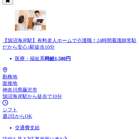
【鵠沼海岸駅】有料老人ホームで介護職！24時間看護師常駐
だから安心♪駅徒歩10分
医療・福祉系
時給
1,500
円
勤務地
面接地
神奈川県藤沢市
鵠沼海岸駅から徒歩で10分
シフト
週2日からOK
交通費支給