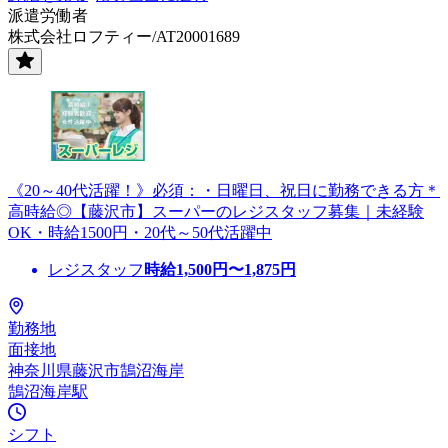
派遣労働者
株式会社ロフティー/AT20001689
《20～40代活躍！》必須：・日曜日、祝日に勤務できる方＊
高時給◎【藤沢市】スーパーのレジスタッフ募集｜未経験
OK・時給1500円・20代～50代活躍中
レジスタッフ
時給
1,500
円〜
1,875
円
勤務地
面接地
神奈川県藤沢市鵠沼海岸
鵠沼海岸駅
シフト