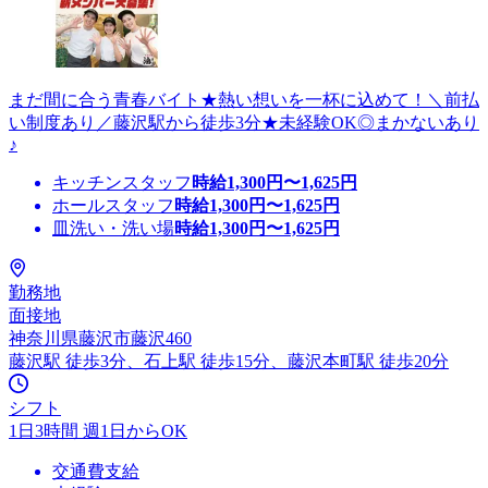
まだ間に合う青春バイト★熱い想いを一杯に込めて！＼前払
い制度あり／藤沢駅から徒歩3分★未経験OK◎まかないあり
♪
キッチンスタッフ
時給
1,300
円〜
1,625
円
ホールスタッフ
時給
1,300
円〜
1,625
円
皿洗い・洗い場
時給
1,300
円〜
1,625
円
勤務地
面接地
神奈川県藤沢市藤沢460
藤沢駅 徒歩3分、石上駅 徒歩15分、藤沢本町駅 徒歩20分
シフト
1日3時間 週1日からOK
交通費支給