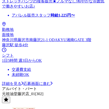
ストレッチパンツの接客販売★ノルマなし!和やかな雰囲気
で働きやすいお店♪
アパレル販売スタッフ
時給
1,225
円〜
勤務地
面接地
神奈川県藤沢市南藤沢21-1 ODAKYU湘南GATE 3階
藤沢駅 徒歩4分
シフト
1日5時間 週3日からOK
交通費支給
未経験OK
詳細を見る
応募画面に進む
アルバイト・パート
元祖油堂藤沢店_01[302]