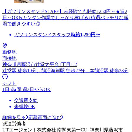
【ガソリンスタンドSTAFF】未経験でも時給1250円～★週2
日～OK&カンタン作業でしっかり稼げる♪待遇バッチリな職
場で働きやすい◎
ガソリンスタンドスタッフ
時給
1,250
円〜
勤務地
面接地
神奈川県藤沢市辻堂太平台1丁目1-2
辻堂駅 徒歩19分、鵠沼海岸駅 徒歩27分、本鵠沼駅 徒歩28分
シフト
1日5時間 週2日からOK
交通費支給
未経験OK
詳細を見る
応募画面に進む
派遣労働者
UTエージェント株式会社 南関東第一CU_神奈川県藤沢市