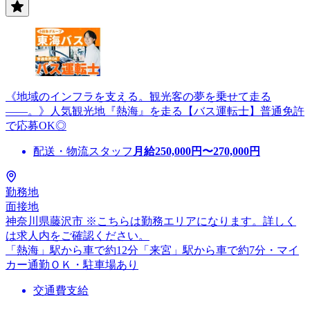
《地域のインフラを支える。観光客の夢を乗せて走る
――。》人気観光地『熱海』を走る【バス運転士】普通免許
で応募OK◎
配送・物流スタッフ
月給
250,000
円〜
270,000
円
勤務地
面接地
神奈川県藤沢市 ※こちらは勤務エリアになります。詳しく
は求人内をご確認ください。
「熱海」駅から車で約12分「来宮」駅から車で約7分・マイ
カー通勤ＯＫ・駐車場あり
交通費支給