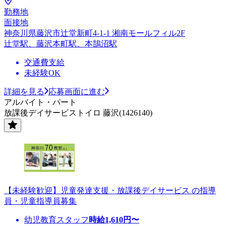
勤務地
面接地
神奈川県藤沢市辻堂新町4-1-1 湘南モールフィル2F
辻堂駅、藤沢本町駅、本鵠沼駅
交通費支給
未経験OK
詳細を見る
応募画面に進む
アルバイト・パート
放課後デイサービストイロ 藤沢(1426140)
【未経験歓迎】児童発達支援・放課後デイサービス の指導
員・児童指導員募集
幼児教育スタッフ
時給
1,610
円〜