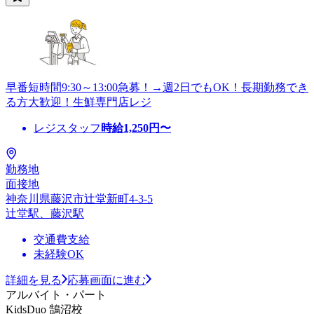
早番短時間9:30～13:00急募！→週2日でもOK！長期勤務でき
る方大歓迎！生鮮専門店レジ
レジスタッフ
時給
1,250
円〜
勤務地
面接地
神奈川県藤沢市辻堂新町4-3-5
辻堂駅、藤沢駅
交通費支給
未経験OK
詳細を見る
応募画面に進む
アルバイト・パート
KidsDuo 鵠沼校