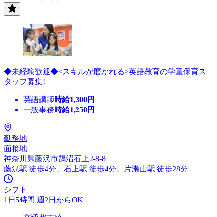
◆未経験歓迎◆<スキルが磨かれる>英語教育の学童保育ス
タッフ募集!
英語講師
時給
1,300
円
一般事務
時給
1,250
円
勤務地
面接地
神奈川県藤沢市鵠沼石上2-8-8
藤沢駅 徒歩4分、石上駅 徒歩4分、片瀬山駅 徒歩28分
シフト
1日5時間 週2日からOK