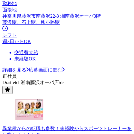
勤務地
面接地
神奈川県藤沢市南藤沢22-3 湘南藤沢オーパ3階
藤沢駅、石上駅、柳小路駅
シフト
週3日からOK
交通費支給
未経験OK
詳細を見る
応募画面に進む
正社員
Dr.stretch湘南藤沢オーパ店/ds
異業種からの転職も多数！未経験からスポーツトレーナーを