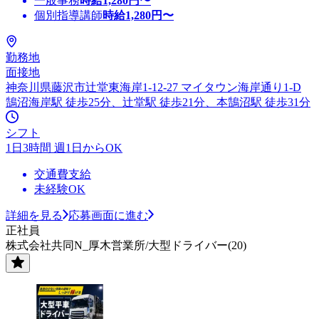
一般事務
時給
1,280
円〜
個別指導講師
時給
1,280
円〜
勤務地
面接地
神奈川県藤沢市辻堂東海岸1-12-27 マイタウン海岸通り1-D
鵠沼海岸駅 徒歩25分、辻堂駅 徒歩21分、本鵠沼駅 徒歩31分
シフト
1日3時間 週1日からOK
交通費支給
未経験OK
詳細を見る
応募画面に進む
正社員
株式会社共同N_厚木営業所/大型ドライバー(20)