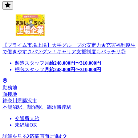
【プライム市場上場】大手グループの安定力★充実福利厚生
で働きやすさバツグン！キャリア支援制度もバッチリ◎
製造スタッフ
月給
248,000
円〜
310,000
円
梱包スタッフ
月給
248,000
円〜
310,000
円
勤務地
面接地
神奈川県藤沢市
本鵠沼駅、鵠沼駅、鵠沼海岸駅
交通費支給
未経験OK
詳細を見る
応募画面に進む