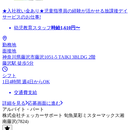
★入社祝い金あり★児童指導員の経験が活かせる放課後デイ
サービスのお仕事!
幼児教育スタッフ
時給
1,610
円〜
勤務地
面接地
神奈川県藤沢市藤沢1051-5 TAIKI 3BLDG 2階
藤沢駅 徒歩5分
シフト
1日4時間 週4日からOK
交通費支給
詳細を見る
応募画面に進む
アルバイト・パート
株式会社チェッカーサポート 旬魚菜彩ミスターマックス湘
南藤沢(7824)