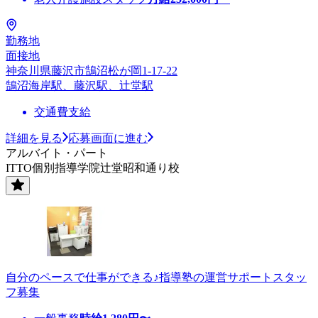
勤務地
面接地
神奈川県藤沢市鵠沼松が岡1-17-22
鵠沼海岸駅、藤沢駅、辻堂駅
交通費支給
詳細を見る
応募画面に進む
アルバイト・パート
ITTO個別指導学院辻堂昭和通り校
自分のペースで仕事ができる♪指導塾の運営サポートスタッ
フ募集