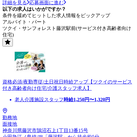
詳細を見る
応募画面に進む
以下の求人はいかがですか？
条件を緩めてヒットした求人情報をピックアップ
アルバイト・パート
ツクイ・サンフォレスト藤沢駅前(サービス付き高齢者向け
住宅)
資格必須/夜勤専従/土日祝日時給アップ【ツクイのサービス
付き高齢者向け住宅/介護スタッフ求人】
老人介護施設スタッフ
時給
1,250
円〜
1,320
円
勤務地
面接地
神奈川県藤沢市鵠沼石上1丁目13番15号
小田急江ノ島線/JR「藤沢駅」から徒歩約5分