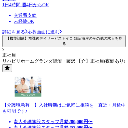
1日4時間 週4日からOK
交通費支給
未経験OK
詳細を見る
応募画面に進む
【機能訓練】放課後デイサービストイロ 鵠沼海岸のその他の求人を見
る
正社員
リハビリホームグランダ鵠沼・藤沢 【介】正社員(夜勤あり)
【介護職急募！】入社時期はご気軽に相談を！直近・月途中
も可能です♪
老人介護施設スタッフ
月給
280,000
円〜
老人介護施設スタッフ
月給
252,000
円〜