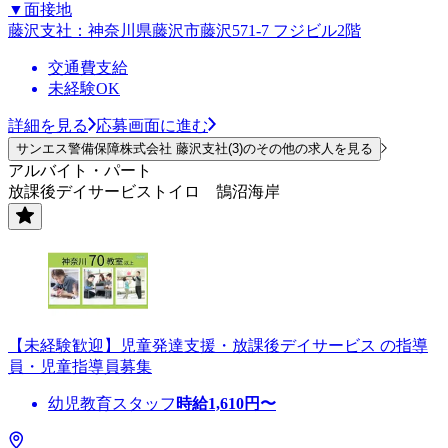
▼面接地
藤沢支社：神奈川県藤沢市藤沢571-7 フジビル2階
交通費支給
未経験OK
詳細を見る
応募画面に進む
サンエス警備保障株式会社 藤沢支社(3)のその他の求人を見る
アルバイト・パート
放課後デイサービストイロ 鵠沼海岸
【未経験歓迎】児童発達支援・放課後デイサービス の指導
員・児童指導員募集
幼児教育スタッフ
時給
1,610
円〜