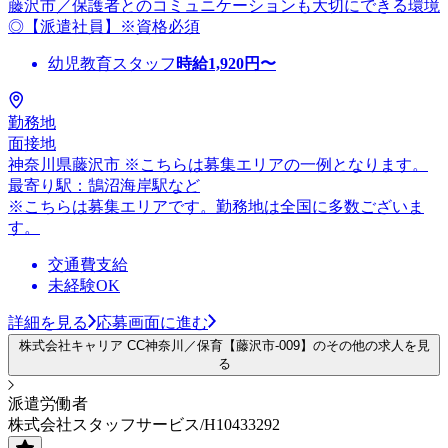
藤沢市／保護者とのコミュニケーションも大切にできる環境
◎【派遣社員】※資格必須
幼児教育スタッフ
時給
1,920
円〜
勤務地
面接地
神奈川県藤沢市 ※こちらは募集エリアの一例となります。
最寄り駅：鵠沼海岸駅など
※こちらは募集エリアです。勤務地は全国に多数ございま
す。
交通費支給
未経験OK
詳細を見る
応募画面に進む
株式会社キャリア CC神奈川／保育【藤沢市-009】のその他の求人を見
る
派遣労働者
株式会社スタッフサービス/H10433292