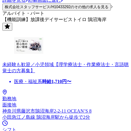
詳細を見る
応募画面に進む
株式会社スタッフサービス/H10433292のその他の求人を見る
アルバイト・パート
【機能訓練】放課後デイサービストイロ 鵠沼海岸
未経験も歓迎／小児領域【理学療法士・作業療法士・言語聴
覚士の方募集】
医療・福祉系
時給
1,710
円〜
勤務地
面接地
神奈川県藤沢市鵠沼海岸2-2-11 OCEAN’S 8
小田急江ノ島線 鵠沼海岸駅から徒歩で2分
シフト