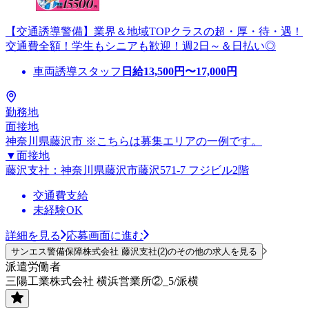
【交通誘導警備】業界＆地域TOPクラスの超・厚・待・遇！
交通費全額！学生もシニアも歓迎！週2日～＆日払い◎
車両誘導スタッフ
日給
13,500
円〜
17,000
円
勤務地
面接地
神奈川県藤沢市 ※こちらは募集エリアの一例です。
▼面接地
藤沢支社：神奈川県藤沢市藤沢571-7 フジビル2階
交通費支給
未経験OK
詳細を見る
応募画面に進む
サンエス警備保障株式会社 藤沢支社(2)のその他の求人を見る
派遣労働者
三陽工業株式会社 横浜営業所②_5/派横