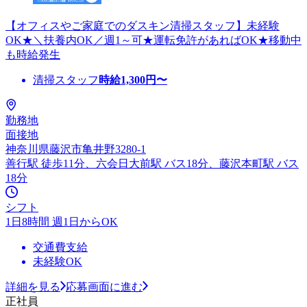
【オフィスやご家庭でのダスキン清掃スタッフ】未経験
OK★＼扶養内OK／週1～可★運転免許があればOK★移動中
も時給発生
清掃スタッフ
時給
1,300
円〜
勤務地
面接地
神奈川県藤沢市亀井野3280-1
善行駅 徒歩11分、六会日大前駅 バス18分、藤沢本町駅 バス
18分
シフト
1日8時間 週1日からOK
交通費支給
未経験OK
詳細を見る
応募画面に進む
正社員