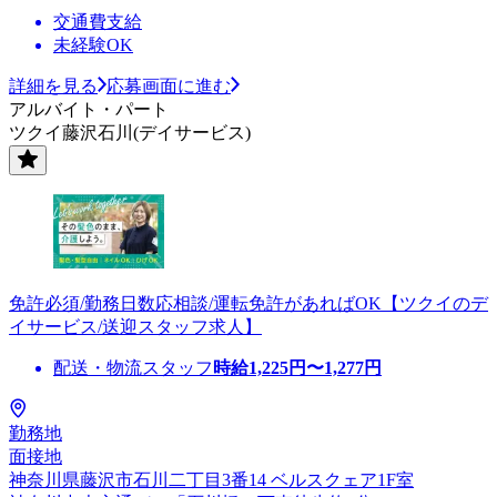
交通費支給
未経験OK
詳細を見る
応募画面に進む
アルバイト・パート
ツクイ藤沢石川(デイサービス)
免許必須/勤務日数応相談/運転免許があればOK【ツクイのデ
イサービス/送迎スタッフ求人】
配送・物流スタッフ
時給
1,225
円〜
1,277
円
勤務地
面接地
神奈川県藤沢市石川二丁目3番14 ベルスクェア1F室