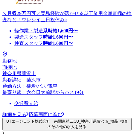
＼月収29万円可／実務経験が活かせる◎工業用金属電極の検
査など！ウレシイ土日祝休み♪
軽作業・製造系
時給
1,600
円〜
製造スタッフ
時給
1,600
円〜
検査スタッフ
時給
1,600
円〜
勤務地
面接地
神奈川県藤沢市
勤務詳細：藤沢市
通勤方法：徒歩/バス/電車
最寄り駅：六会日大前駅からバス19分
交通費支給
詳細を見る
応募画面に進む
UTエージェント株式会社 南関東第二CU_神奈川県藤沢市_検品･検査
のその他の求人を見る