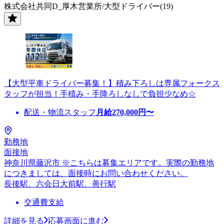
株式会社共同D_厚木営業所/大型ドライバー(19)
【大型平車ドライバー募集！】積み下ろしは専属フォークス
タッフが担当！手積み・手降ろしなしで負担少なめ☆
配送・物流スタッフ
月給
270,000
円〜
勤務地
面接地
神奈川県藤沢市 ※こちらは募集エリアです。実際の勤務地
につきましては、面接時にお問い合わせください。
長後駅、六会日大前駅、善行駅
交通費支給
詳細を見る
応募画面に進む