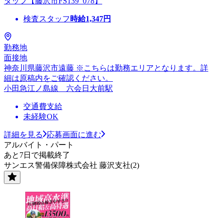
タッフ【藤沢市FS139_078】
検査スタッフ
時給
1,347
円
勤務地
面接地
神奈川県藤沢市遠藤 ※こちらは勤務エリアとなります。詳
細は原稿内をご確認ください。
小田急江ノ島線 六会日大前駅
交通費支給
未経験OK
詳細を見る
応募画面に進む
アルバイト・パート
あと7日で掲載終了
サンエス警備保障株式会社 藤沢支社(2)