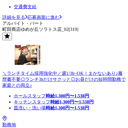
交通費支給
詳細を見る
応募画面に進む
アルバイト・パート
町田商店ゆめが丘ソラトス店_02[319]
＼ランチタイム採用強化中／週1/3h~OK！まかないあり♪履
歴書不要◎ランチ3hだけサクッと◎お昼だけの短時間勤務で
家庭との両立♪
ホールスタッフ
時給
1,300
円〜
1,538
円
キッチンスタッフ
時給
1,300
円〜
1,538
円
皿洗い・洗い場
時給
1,300
円〜
1,538
円
勤務地