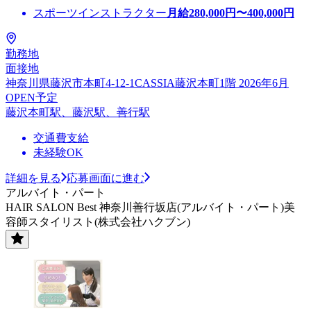
スポーツインストラクター
月給
280,000
円〜
400,000
円
勤務地
面接地
神奈川県藤沢市本町4-12-1CASSIA藤沢本町1階 2026年6月
OPEN予定
藤沢本町駅、藤沢駅、善行駅
交通費支給
未経験OK
詳細を見る
応募画面に進む
アルバイト・パート
HAIR SALON Best 神奈川善行坂店(アルバイト・パート)美
容師スタイリスト(株式会社ハクブン)