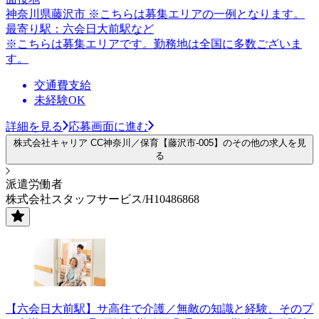
神奈川県藤沢市 ※こちらは募集エリアの一例となります。
最寄り駅：六会日大前駅など
※こちらは募集エリアです。勤務地は全国に多数ございま
す。
交通費支給
未経験OK
詳細を見る
応募画面に進む
株式会社キャリア CC神奈川／保育【藤沢市-005】のその他の求人を見
る
派遣労働者
株式会社スタッフサービス/H10486868
【六会日大前駅】サ高住で介護／無敵の知識と経験、そのプ