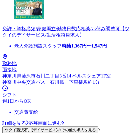
免許・資格必須/家庭両立/勤務日数応相談/お休み調整可【ツ
クイのデイサービス/生活相談員求人】
老人介護施設スタッフ
時給
1,367
円〜
1,547
円
勤務地
面接地
神奈川県藤沢市石川二丁目3番14 ベルスクェア1F室
神奈川中央交通バス「石川橋」下車徒歩約1分
シフト
週1日からOK
交通費支給
詳細を見る
応募画面に進む
ツクイ藤沢石川(デイサービス)のその他の求人を見る