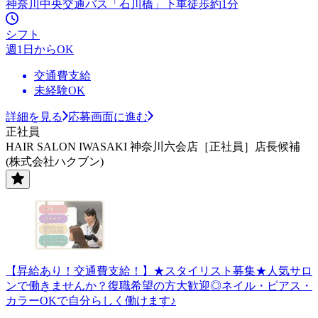
神奈川中央交通バス「石川橋」下車徒歩約1分
シフト
週1日からOK
交通費支給
未経験OK
詳細を見る
応募画面に進む
正社員
HAIR SALON IWASAKI 神奈川六会店［正社員］店長候補
(株式会社ハクブン)
【昇給あり！交通費支給！】★スタイリスト募集★人気サロ
ンで働きませんか？復職希望の方大歓迎◎ネイル・ピアス・
カラーOKで自分らしく働けます♪