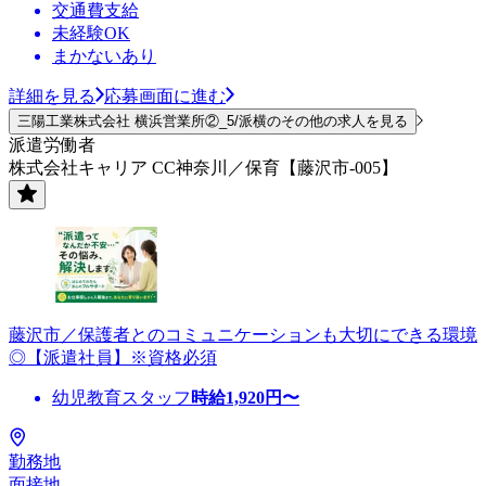
交通費支給
未経験OK
まかないあり
詳細を見る
応募画面に進む
三陽工業株式会社 横浜営業所②_5/派横のその他の求人を見る
派遣労働者
株式会社キャリア CC神奈川／保育【藤沢市-005】
藤沢市／保護者とのコミュニケーションも大切にできる環境
◎【派遣社員】※資格必須
幼児教育スタッフ
時給
1,920
円〜
勤務地
面接地