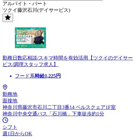
アルバイト・パート
ツクイ藤沢石川(デイサービス)
勤務日数応相談/スキマ時間を有効活用【ツクイのデイサー
ビス/調理スタッフ求人】
フード系
時給
1,225
円
勤務地
面接地
神奈川県藤沢市石川二丁目3番14 ベルスクェア1F室
神奈川中央交通バス「石川橋」下車徒歩約1分
シフト
週1日からOK