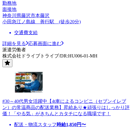
勤務地
面接地
神奈川県藤沢市本藤沢
小田急江ノ島線 善行駅 (徒歩20分)
交通費支給
詳細を見る
応募画面に進む
派遣労働者
株式会社ドライブトライブ/DR:HU006-01-MH
#30～40代男女活躍中【4t車によるコンビニ（セブンイレブ
ン）の常温商品の配送業務】昇給あり★頑張りはしっかり評
価！「やる気」がきちんとカタチになる職場です！
配送・物流スタッフ
時給
1,850
円〜