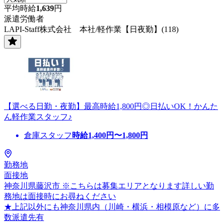
平均時給
1,639
円
派遣労働者
LAPI-Staff株式会社 本社/軽作業【日夜勤】(118)
【選べる日勤・夜勤】最高時給1,800円◎日払いOK！かんた
ん軽作業スタッフ♪
倉庫スタッフ
時給
1,400
円〜
1,800
円
勤務地
面接地
神奈川県藤沢市 ※こちらは募集エリアとなります詳しい勤
務地は面接時にお尋ねください
★上記以外にも神奈川県内（川崎・横浜・相模原など）に多
数派遣先有