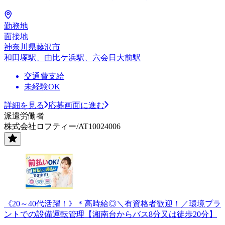
勤務地
面接地
神奈川県藤沢市
和田塚駅、由比ケ浜駅、六会日大前駅
交通費支給
未経験OK
詳細を見る
応募画面に進む
派遣労働者
株式会社ロフティー/AT10024006
《20～40代活躍！》＊高時給◎＼有資格者歓迎！／環境プラ
ントでの設備運転管理【湘南台からバス8分又は徒歩20分】