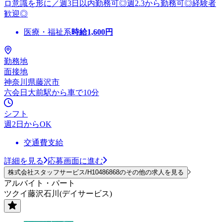
ロ意識を形に／週3日以内勤務可◎週2.3から勤務可◎経験者
歓迎◎
医療・福祉系
時給
1,600
円
勤務地
面接地
神奈川県藤沢市
六会日大前駅から車で10分
シフト
週2日からOK
交通費支給
詳細を見る
応募画面に進む
株式会社スタッフサービス/H10486868のその他の求人を見る
アルバイト・パート
ツクイ藤沢石川(デイサービス)