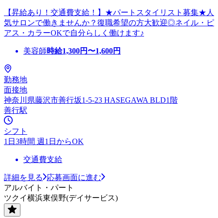
【昇給あり！交通費支給！】★パートスタイリスト募集★人
気サロンで働きませんか？復職希望の方大歓迎◎ネイル・ピ
アス・カラーOKで自分らしく働けます♪
美容師
時給
1,300
円〜
1,600
円
勤務地
面接地
神奈川県藤沢市善行坂1-5-23 HASEGAWA BLD1階
善行駅
シフト
1日3時間 週1日からOK
交通費支給
詳細を見る
応募画面に進む
アルバイト・パート
ツクイ横浜東俣野(デイサービス)