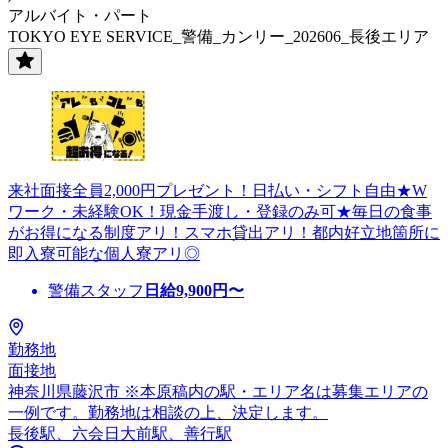
アルバイト・パート
TOKYO EYE SERVICE_警備_カンリー_202606_長後エリア
来社面接全員2,000円プレゼント！日払い・シフト自由★W
ワーク・未経験OK！現金手渡し・登録のみ可★毎日の食事
がお得になる制度アリ！スマホ貸出アリ！都内好立地箇所に
即入寮可能な個人寮アリ◎
警備スタッフ
日給
9,900
円〜
勤務地
面接地
神奈川県藤沢市 ※本原稿内の駅・エリア名は募集エリアの
一例です。勤務地は相談の上、決定します。
長後駅、六会日大前駅、善行駅