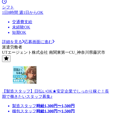
シフト
1日8時間 週1日からOK
交通費支給
未経験OK
短期OK
詳細を見る
応募画面に進む
派遣労働者
UTエージェント株式会社 南関東第一CU_神奈川県藤沢市
【製造スタッフ】日払いOK★安定企業でしっかり稼ぐ！長
期で働きたいスタッフ募集♪
製造スタッフ
時給
1,300
円〜
1,500
円
梱包スタッフ
時給
1,300
円〜
1,500
円