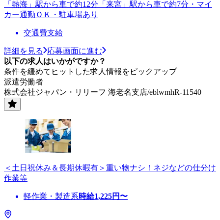
「熱海」駅から車で約12分「来宮」駅から車で約7分・マイ
カー通勤ＯＫ・駐車場あり
交通費支給
詳細を見る
応募画面に進む
以下の求人はいかがですか？
条件を緩めてヒットした求人情報をピックアップ
派遣労働者
株式会社ジャパン・リリーフ 海老名支店/eblwmhR-11540
＜土日祝休み＆長期休暇有＞重い物ナシ！ネジなどの仕分け
作業等
軽作業・製造系
時給
1,225
円〜