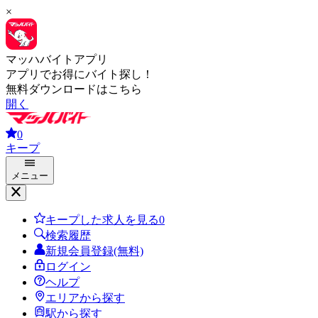
×
マッハバイトアプリ
アプリでお得にバイト探し！
無料ダウンロードはこちら
開く
0
キープ
メニュー
キープした求人を見る
0
検索履歴
新規会員登録(無料)
ログイン
ヘルプ
エリアから探す
駅から探す