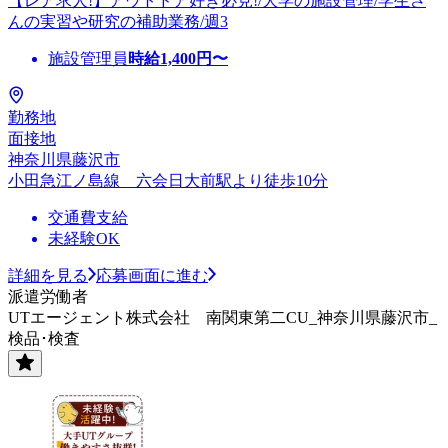
【レア求人!】アウトドア好き必見!/大学の施設管理/学生さ
んの実習や研究の補助業務/週3
施設管理員
時給
1,400
円〜
勤務地
面接地
神奈川県藤沢市
小田急江ノ島線 六会日大前駅より徒歩10分
交通費支給
未経験OK
詳細を見る
応募画面に進む
派遣労働者
UTエージェント株式会社 南関東第二CU_神奈川県藤沢市_
検品･検査