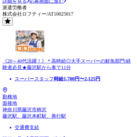
詳細を見る
応募画面に進む
派遣労働者
株式会社ロフティー/AT10025817
《20～40代活躍！》＊高時給◎大手スーパーの鮮魚部門/経
験者必見★藤沢駅から車で11分
スーパースタッフ
時給
1,700
円〜
2,125
円
勤務地
面接地
神奈川県藤沢市柄沢
藤沢駅、藤沢本町駅、善行駅
交通費支給