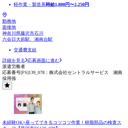
軽作業・製造系
時給
1,800
円〜
2,250
円
勤務地
面接地
神奈川県藤沢市石川
六会日大前駅、湘南台駅
交通費支給
詳細を見る
応募画面に進む
派遣労働者
応募番号[FS]139_078：株式会社セントラルサービス 湘南
採用係
未経験OK×座ってできるコツコツ作業！樹脂部品の検査ス