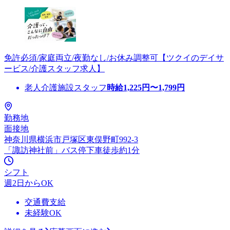
免許必須/家庭両立/夜勤なし/お休み調整可【ツクイのデイサ
ービス/介護スタッフ求人】
老人介護施設スタッフ
時給
1,225
円〜
1,799
円
勤務地
面接地
神奈川県横浜市戸塚区東俣野町992-3
「諏訪神社前」バス停下車徒歩約1分
シフト
週2日からOK
交通費支給
未経験OK