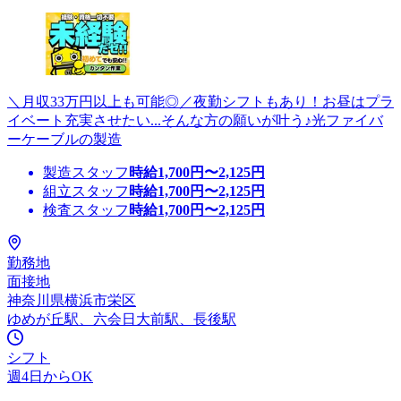
＼月収33万円以上も可能◎／夜勤シフトもあり！お昼はプラ
イベート充実させたい...そんな方の願いが叶う♪光ファイバ
ーケーブルの製造
製造スタッフ
時給
1,700
円〜
2,125
円
組立スタッフ
時給
1,700
円〜
2,125
円
検査スタッフ
時給
1,700
円〜
2,125
円
勤務地
面接地
神奈川県横浜市栄区
ゆめが丘駅、六会日大前駅、長後駅
シフト
週4日からOK