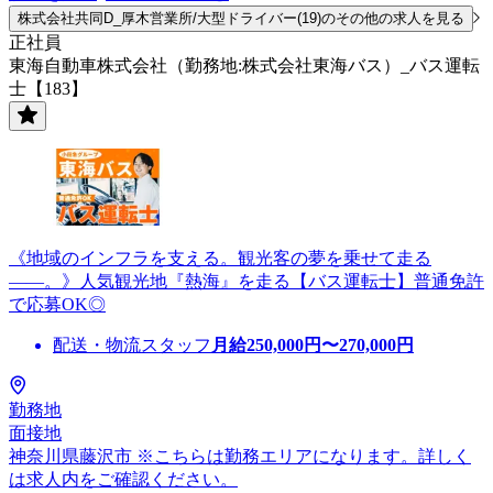
株式会社共同D_厚木営業所/大型ドライバー(19)のその他の求人を見る
正社員
東海自動車株式会社（勤務地:株式会社東海バス）_バス運転
士【183】
《地域のインフラを支える。観光客の夢を乗せて走る
――。》人気観光地『熱海』を走る【バス運転士】普通免許
で応募OK◎
配送・物流スタッフ
月給
250,000
円〜
270,000
円
勤務地
面接地
神奈川県藤沢市 ※こちらは勤務エリアになります。詳しく
は求人内をご確認ください。