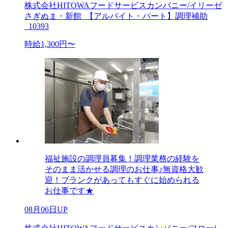
株式会社HITOWAフードサービスカンパニー/イリーゼ
さぎぬま・新館_【アルバイト・パート】調理補助
_10393
時給1,300円〜
福祉施設の調理員募集！調理業務の経験を
そのまま活かせる調理のお仕事♪無資格大歓
迎！ブランクがあってもすぐに始められる
お仕事です★
08月06日UP