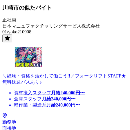
川崎市の似たバイト
正社員
日本マニュファクチャリングサービス株式会社
01/yoko210908
＼経験・資格を活かして働こう!!／フォークリフトSTAFF★
無料送迎バスあり♪
資材搬入スタッフ
月給
240,000
円〜
倉庫スタッフ
月給
240,000
円〜
軽作業・製造系
月給
240,000
円〜
勤務地
面接地