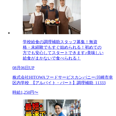
学校給食の調理補助スタッフ募集！無資
格・未経験でもすぐ始められる！初めての
方でも安心してスタートできます♪美味しい
給食がまかないで食べられる！
08月06日UP
株式会社HITOWAフードサービスカンパニー/川崎市幸
区内学校_【アルバイト・パート】調理補助_11333
時給1,250円〜