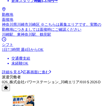
倉庫スタッフ
時給
1,370
円〜
勤務地
面接地
神奈川県川崎市川崎区 ※こちらは募集エリアです。実際の
勤務地につきましては面接時にご確認ください
川崎駅、東神奈川駅、鶴見駅
シフト
1日7.5時間 週4日からOK
交通費支給
未経験OK
詳細を見る
応募画面に進む
派遣労働者
026_株式会社パワーステーション_川崎エリア/010Ｓ2026Ｄ