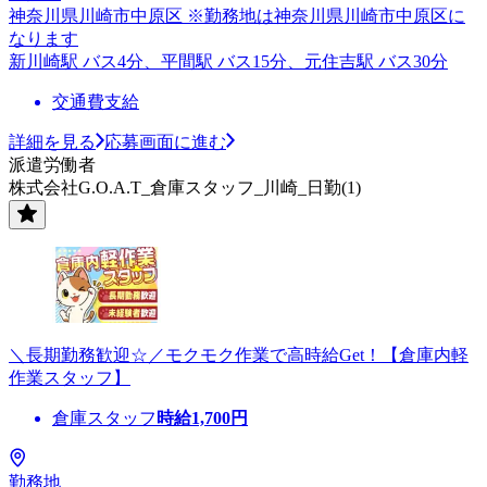
神奈川県川崎市中原区 ※勤務地は神奈川県川崎市中原区に
なります
新川崎駅 バス4分、平間駅 バス15分、元住吉駅 バス30分
交通費支給
詳細を見る
応募画面に進む
派遣労働者
株式会社G.O.A.T_倉庫スタッフ_川崎_日勤(1)
＼長期勤務歓迎☆／モクモク作業で高時給Get！【倉庫内軽
作業スタッフ】
倉庫スタッフ
時給
1,700
円
勤務地