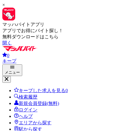
×
マッハバイトアプリ
アプリでお得にバイト探し！
無料ダウンロードはこちら
開く
0
キープ
メニュー
キープした求人を見る
0
検索履歴
新規会員登録(無料)
ログイン
ヘルプ
エリアから探す
駅から探す