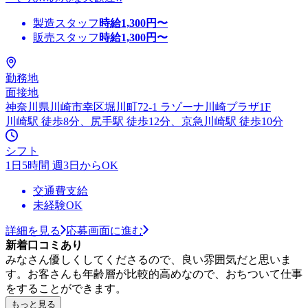
製造スタッフ
時給
1,300
円〜
販売スタッフ
時給
1,300
円〜
勤務地
面接地
神奈川県川崎市幸区堀川町72-1 ラゾーナ川崎プラザ1F
川崎駅 徒歩8分、尻手駅 徒歩12分、京急川崎駅 徒歩10分
シフト
1日5時間 週3日からOK
交通費支給
未経験OK
詳細を見る
応募画面に進む
新着口コミあり
みなさん優しくしてくださるので、良い雰囲気だと思いま
す。お客さんも年齢層が比較的高めなので、おちついて仕事
をすることができます。
もっと見る