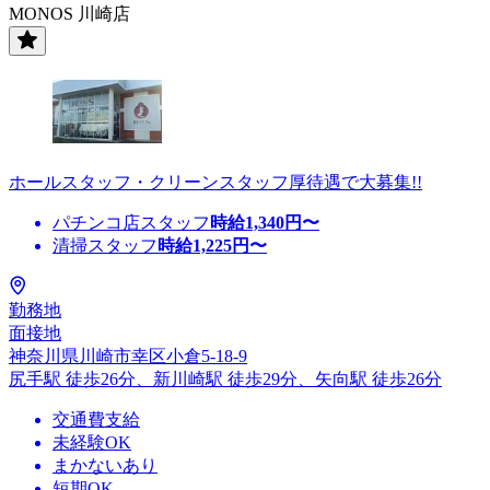
MONOS 川崎店
ホールスタッフ・クリーンスタッフ厚待遇で大募集!!
パチンコ店スタッフ
時給
1,340
円〜
清掃スタッフ
時給
1,225
円〜
勤務地
面接地
神奈川県川崎市幸区小倉5-18-9
尻手駅 徒歩26分、新川崎駅 徒歩29分、矢向駅 徒歩26分
交通費支給
未経験OK
まかないあり
短期OK