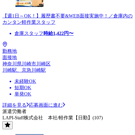
【週1日～OK！】履歴書不要&WEB面接実施中！／倉庫内の
カンタン軽作業スタッフ
倉庫スタッフ
時給
1,422
円〜
勤務地
面接地
神奈川県川崎市川崎区
川崎駅、京急川崎駅
未経験OK
短期OK
単発OK
詳細を見る
応募画面に進む
派遣労働者
LAPI-Staff株式会社 本社/軽作業【日勤】(107)