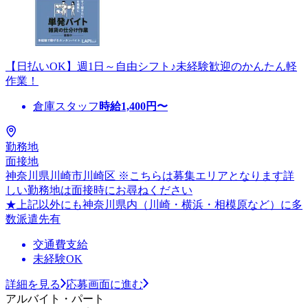
【日払いOK】週1日～自由シフト♪未経験歓迎のかんたん軽
作業！
倉庫スタッフ
時給
1,400
円〜
勤務地
面接地
神奈川県川崎市川崎区 ※こちらは募集エリアとなります詳
しい勤務地は面接時にお尋ねください
★上記以外にも神奈川県内（川崎・横浜・相模原など）に多
数派遣先有
交通費支給
未経験OK
詳細を見る
応募画面に進む
アルバイト・パート