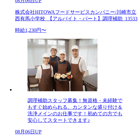
08月06日UP
株式会社HITOWAフードサービスカンパニー/川崎市立
西有馬小学校_【アルバイト・パート】調理補助_13533
時給1,230円〜
調理補助スタッフ募集！無資格・未経験で
もすぐ始められる、カンタンな盛り付け＆
洗浄メインのお仕事です！初めての方でも
安心してスタートできます♪
08月06日UP