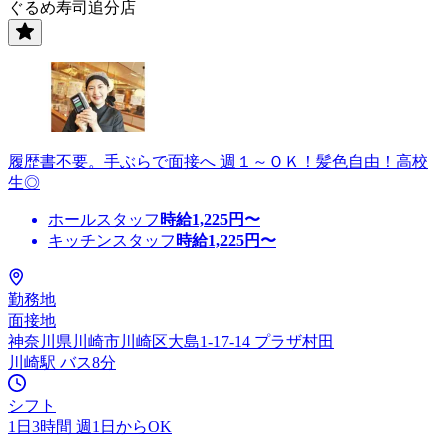
ぐるめ寿司追分店
履歴書不要。手ぶらで面接へ 週１～ＯＫ！髪色自由！高校
生◎
ホールスタッフ
時給
1,225
円〜
キッチンスタッフ
時給
1,225
円〜
勤務地
面接地
神奈川県川崎市川崎区大島1-17-14 プラザ村田
川崎駅 バス8分
シフト
1日3時間 週1日からOK