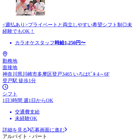
<週払あり>プライベートと両立しやすい希望シフト制◎未
経験でもOK！
カラオケスタッフ
時給
1,250
円〜
勤務地
面接地
神奈川県川崎市多摩区登戸3465 いろはﾋﾞﾙ 4～6F
登戸駅 徒歩1分
シフト
1日3時間 週1日からOK
交通費支給
未経験OK
詳細を見る
応募画面に進む
アルバイト・パート