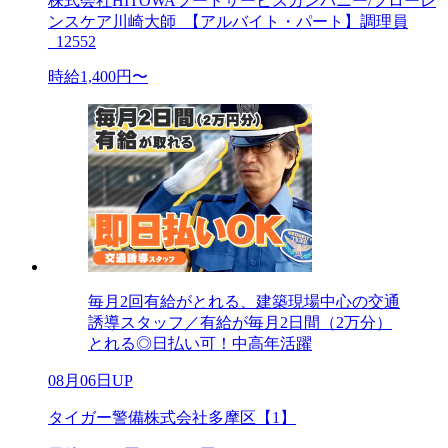
株式会社HITOWAフードサービスカンパニー/フローレ
ンスケア川崎大師_【アルバイト・パート】調理員
_12552
時給1,400円〜
毎月2回有給がとれる、建築現場中心の交通
誘導スタッフ／有給が毎月2日間（2万分）
とれる◎日払い可！中高年活躍
08月06日UP
タイガー警備株式会社多摩区【1】