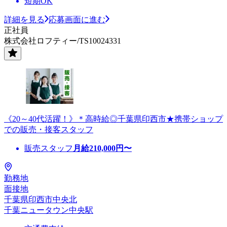
短期OK
詳細を見る
応募画面に進む
正社員
株式会社ロフティー/TS10024331
《20～40代活躍！》＊高時給◎千葉県印西市★携帯ショップ
での販売・接客スタッフ
販売スタッフ
月給
210,000
円〜
勤務地
面接地
千葉県印西市中央北
千葉ニュータウン中央駅