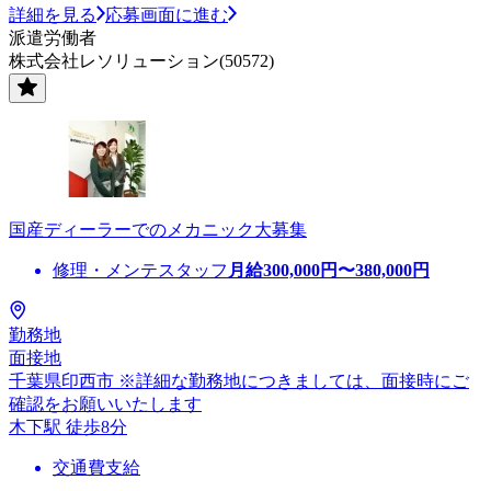
詳細を見る
応募画面に進む
派遣労働者
株式会社レソリューション(50572)
国産ディーラーでのメカニック大募集
修理・メンテスタッフ
月給
300,000
円〜
380,000
円
勤務地
面接地
千葉県印西市 ※詳細な勤務地につきましては、面接時にご
確認をお願いいたします
木下駅 徒歩8分
交通費支給