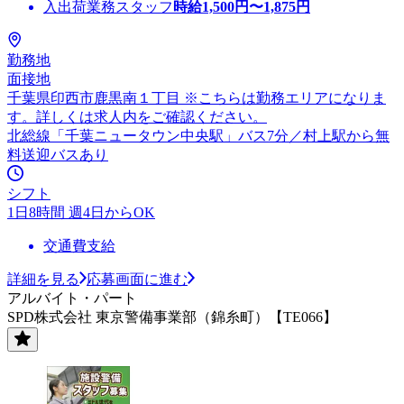
入出荷業務スタッフ
時給
1,500
円〜
1,875
円
勤務地
面接地
千葉県印西市鹿黒南１丁目 ※こちらは勤務エリアになりま
す。詳しくは求人内をご確認ください。
北総線「千葉ニュータウン中央駅」バス7分／村上駅から無
料送迎バスあり
シフト
1日8時間 週4日からOK
交通費支給
詳細を見る
応募画面に進む
アルバイト・パート
SPD株式会社 東京警備事業部（錦糸町）【TE066】