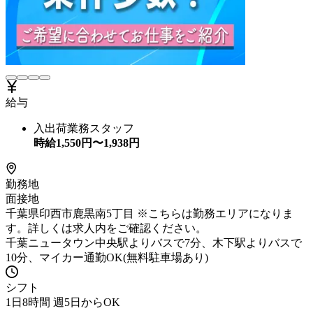
給与
入出荷業務スタッフ
時給
1,550
円〜
1,938
円
勤務地
面接地
千葉県印西市鹿黒南5丁目 ※こちらは勤務エリアになりま
す。詳しくは求人内をご確認ください。
千葉ニュータウン中央駅よりバスで7分、木下駅よりバスで
10分、マイカー通勤OK(無料駐車場あり)
シフト
1日8時間 週5日からOK