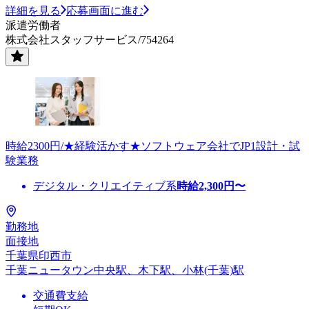
詳細を見る
応募画面に進む
派遣労働者
株式会社スタッフサービス/754264
時給2300円/★経験活かす★ソフトウェア会社でJP1設計・試
験業務
デジタル・クリエイティブ系
時給
2,300
円〜
勤務地
面接地
千葉県印西市
千葉ニュータウン中央駅、木下駅、小林(千葉)駅
交通費支給