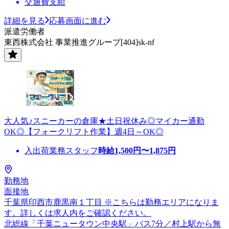
交通費支給
詳細を見る
応募画面に進む
派遣労働者
東西株式会社 事業推進グループ[404]sk-nf
大人気♪スニーカーの倉庫★土日祝休み◎マイカー通勤
OK◎【フォークリフト作業】週4日～OK◎
入出荷業務スタッフ
時給
1,500
円〜
1,875
円
勤務地
面接地
千葉県印西市鹿黒南１丁目 ※こちらは勤務エリアになりま
す。詳しくは求人内をご確認ください。
北総線「千葉ニュータウン中央駅」バス7分／村上駅から無