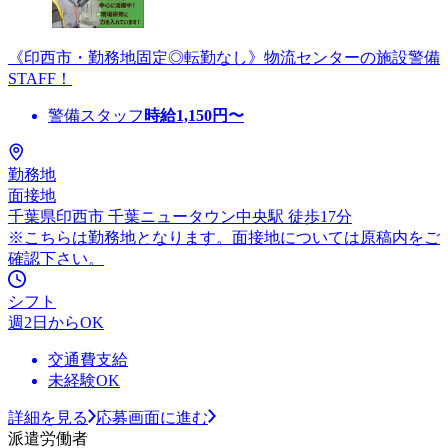
《印西市・勤務地固定◎転勤なし》物流センターの施設警備
STAFF！
警備スタッフ
時給
1,150
円〜
勤務地
面接地
千葉県印西市 千葉ニュータウン中央駅 徒歩17分
※こちらは勤務地となります。面接地については原稿内をご
確認下さい。
シフト
週2日からOK
交通費支給
未経験OK
詳細を見る
応募画面に進む
派遣労働者