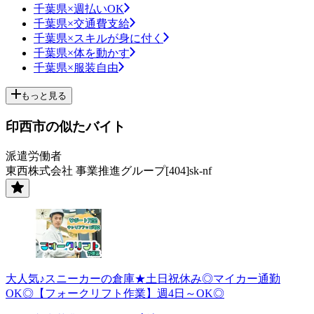
千葉県×週払いOK
千葉県×交通費支給
千葉県×スキルが身に付く
千葉県×体を動かす
千葉県×服装自由
もっと見る
印西市の似たバイト
派遣労働者
東西株式会社 事業推進グループ[404]sk-nf
大人気♪スニーカーの倉庫★土日祝休み◎マイカー通勤
OK◎【フォークリフト作業】週4日～OK◎