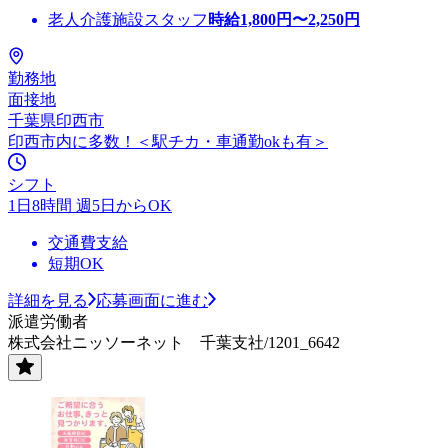
老人介護施設スタッフ
時給
1,800
円〜
2,250
円
勤務地
面接地
千葉県印西市
印西市内に多数！＜駅チカ・車通勤okも有＞
シフト
1日8時間 週5日からOK
交通費支給
短期OK
詳細を見る
応募画面に進む
派遣労働者
株式会社ニッソーネット 千葉支社/1201_6642