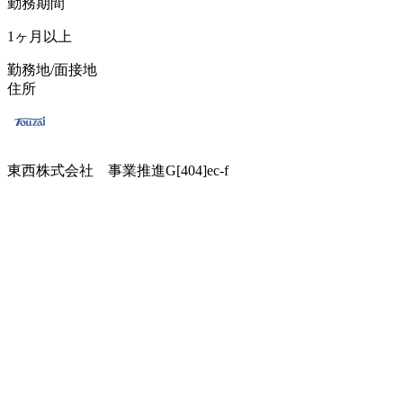
勤務期間
1ヶ月以上
勤務地/面接地
住所
東西株式会社 事業推進G[404]ec-f