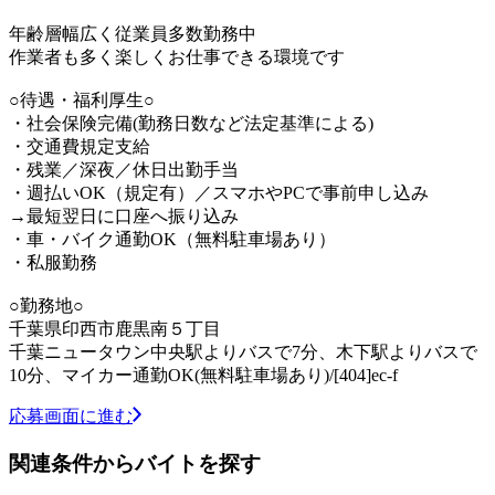
年齢層幅広く従業員多数勤務中
作業者も多く楽しくお仕事できる環境です
○待遇・福利厚生○
・社会保険完備(勤務日数など法定基準による)
・交通費規定支給
・残業／深夜／休日出勤手当
・週払いOK（規定有）／スマホやPCで事前申し込み
→最短翌日に口座へ振り込み
・車・バイク通勤OK（無料駐車場あり）
・私服勤務
○勤務地○
千葉県印西市鹿黒南５丁目
千葉ニュータウン中央駅よりバスで7分、木下駅よりバスで
10分、マイカー通勤OK(無料駐車場あり)/[404]ec-f
応募画面に進む
関連条件からバイトを探す