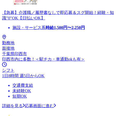
【急募】介護職／履歴書なしで即応募＆スグ開始！経験・知
識"0"OK【日払いOK】
施設・サービス系
時給
1,500
円〜
2,250
円
勤務地
面接地
千葉県印西市
印西市内に多数！＜駅チカ・車通勤okも有＞
シフト
1日8時間 週5日からOK
交通費支給
未経験OK
短期OK
詳細を見る
応募画面に進む