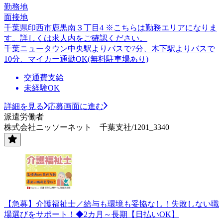
勤務地
面接地
千葉県印西市鹿黒南３丁目4 ※こちらは勤務エリアになりま
す。詳しくは求人内をご確認ください。
千葉ニュータウン中央駅よりバスで7分、木下駅よりバスで
10分、マイカー通勤OK(無料駐車場あり)
交通費支給
未経験OK
詳細を見る
応募画面に進む
派遣労働者
株式会社ニッソーネット 千葉支社/1201_3340
【急募】介護福祉士／給与も環境も妥協なし！失敗しない職
場選びをサポート！◆2カ月～長期【日払いOK】