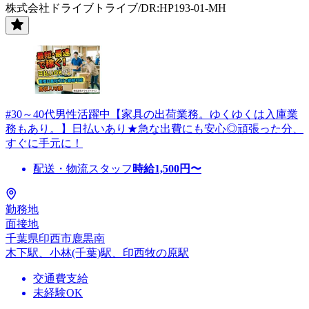
株式会社ドライブトライブ/DR:HP193-01-MH
#30～40代男性活躍中【家具の出荷業務。ゆくゆくは入庫業
務もあり。】日払いあり★急な出費にも安心◎頑張った分、
すぐに手元に！
配送・物流スタッフ
時給
1,500
円〜
勤務地
面接地
千葉県印西市鹿黒南
木下駅、小林(千葉)駅、印西牧の原駅
交通費支給
未経験OK