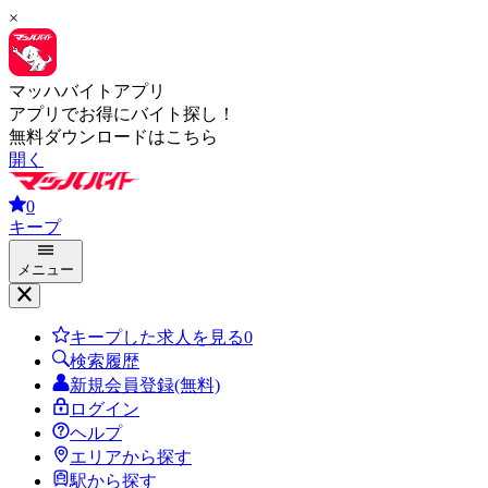
×
マッハバイトアプリ
アプリでお得にバイト探し！
無料ダウンロードはこちら
開く
0
キープ
メニュー
キープした求人を見る
0
検索履歴
新規会員登録(無料)
ログイン
ヘルプ
エリアから探す
駅から探す