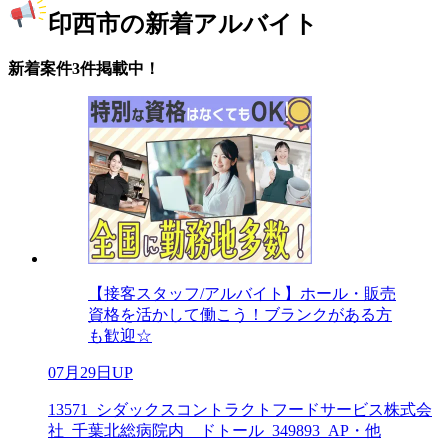
印西市の新着アルバイト
新着案件3件掲載中！
【接客スタッフ/アルバイト】ホール・販売
資格を活かして働こう！ブランクがある方
も歓迎☆
07月29日UP
13571_シダックスコントラクトフードサービス株式会
社_千葉北総病院内 ドトール_349893_AP・他