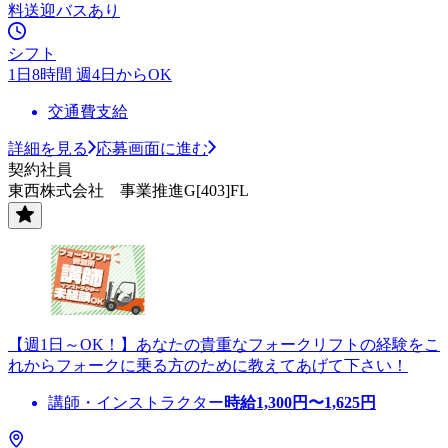
料送迎バスあり
シフト
1日8時間 週4日からOK
交通費支給
詳細を見る
応募画面に進む
契約社員
東西株式会社 事業推進G[403]FL
【週1日～OK！】あなたの貴重なフォークリフトの経験をこ
れからフォークに乗る方のために教えてあげて下さい！
講師・インストラクター
時給
1,300
円〜
1,625
円