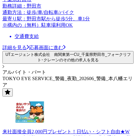
勤務詳細：野田市
通勤方法：徒歩/車/自転車/バイク
最寄り駅：野田市駅から徒歩5分、車1分
※構内の（無料）駐車場利用OK
交通費支給
詳細を見る
応募画面に進む
UTエージェント株式会社 南関東第一CU_千葉県野田市_フォークリフ
ト･クレーンのその他の求人を見る
アルバイト・パート
TOKYO EYE SERVICE_警備_夜勤_202606_警備_本八幡エリ
ア
来社面接全員2,000円プレゼント！日払い・シフト自由★W