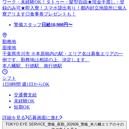
ワーク・未経験OK！タトゥー・髪型自由★現金手渡し・登
録のみ可★即入寮！スマホ貸出有り！都内好立地箇所に個人
寮アリます◎食事券プレゼントも！
警備スタッフ
日給
10,900
円〜
勤務地
面接地
千葉県市川市 ※本原稿内の駅・エリア名は募集エリアの一
例です。勤務地は相談の上、決定します。
本八幡駅、行徳駅、南行徳駅
シフト
1日8時間 週1日からOK
交通費支給
未経験OK
短期OK
詳細を見る
応募画面に進む
TOKYO EYE SERVICE_警備_夜勤_202606_警備_本八幡エリアのその