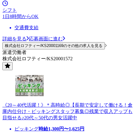
シフト
1日8時間からOK
交通費支給
詳細を見る
応募画面に進む
株式会社ロフティー/KS20001169のその他の求人を見る
派遣労働者
株式会社ロフティー/KS20001572
《20～40代活躍！》＊高時給◎【長期で安定して働ける！倉
庫内仕分け・ピッキングスタッフ募集◎残業で収入アップも
目指せる♪20代～50代の男女活躍中
ピッキング
時給
1,300
円〜
1,625
円