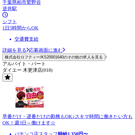
千葉県柏市鷲野谷
逆井駅
シフト
1日5時間からOK
交通費支給
詳細を見る
応募画面に進む
株式会社ロフティー/KS20001640のその他の求人を見る
アルバイト・パート
ダイエー 木更津店(018)
早番だけ・遅番だけの勤務もOK♪スキマ時間に働きたい方も
OK！週3日～働けます☆
パチンコ店スタッフ
時給
1,350
円〜