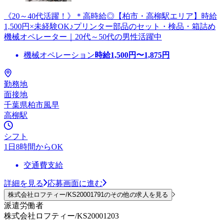
《20～40代活躍！》＊高時給◎【柏市・高柳駅エリア】時給
1,500円×未経験OK♪プリンター部品のセット・検品・箱詰め
機械オペレーター｜20代～50代の男性活躍中
機械オペレーション
時給
1,500
円〜
1,875
円
勤務地
面接地
千葉県柏市風早
高柳駅
シフト
1日8時間からOK
交通費支給
詳細を見る
応募画面に進む
株式会社ロフティー/KS20001791のその他の求人を見る
派遣労働者
株式会社ロフティー/KS20001203