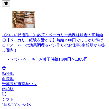
《20～40代活躍！》必須：ベーカリー業務経験者＊高時給
◎【ベーカリー経験を活かす】時給1500円でしっかり稼げ
る！スーパーの惣菜調理＆パン作りのお仕事♪南柏駅から徒
歩圏内！
パン・ケーキ・お菓子
時給
1,500
円〜
1,875
円
勤務地
面接地
千葉県柏市南柏中央
南柏駅
シフト
1日8時間からOK