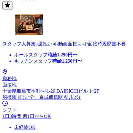
スタッフ大募集♪週払い可/動画面接も可/面接時履歴書不要
ホールスタッフ
時給
1,250
円〜
キッチンスタッフ
時給
1,250
円〜
勤務地
面接地
千葉県船橋市本町4-41-29 DAIKICHIビル 1~2F
船橋駅 徒歩4分、京成船橋駅 徒歩2分
シフト
1日3時間 週1日からOK
未経験OK