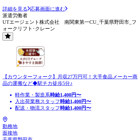
詳細を見る
応募画面に進む
派遣労働者
UTエージェント株式会社 南関東第一CU_千葉県野田市_フ
ォークリフト･クレーン
【カウンターフォーク】月収27万円可！大手食品メーカー商
品の運搬など◆駅チカ徒歩5分♪
軽作業・製造系
時給
1,400
円〜
入出荷業務スタッフ
時給
1,400
円〜
配送・物流スタッフ
時給
1,400
円〜
勤務地
面接地
千葉県野田市