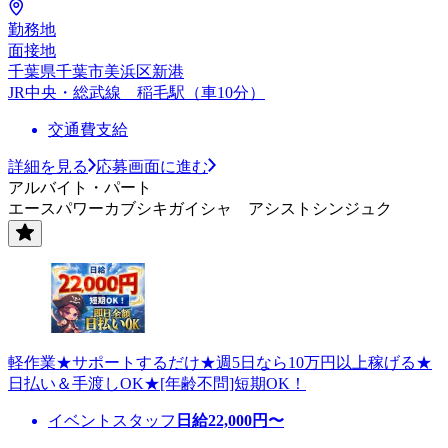
勤務地
面接地
千葉県千葉市美浜区新港
JR中央・総武線 稲毛駅（車10分）
交通費支給
詳細を見る
応募画面に進む
アルバイト・パート
エースパワーカブシキガイシャ アシストシンジュク
軽作業★サポートするだけ★週5日なら10万円以上稼げる★
日払い＆手渡しOK★[年齢不問]短期OK！
イベントスタッフ
日給
22,000
円〜