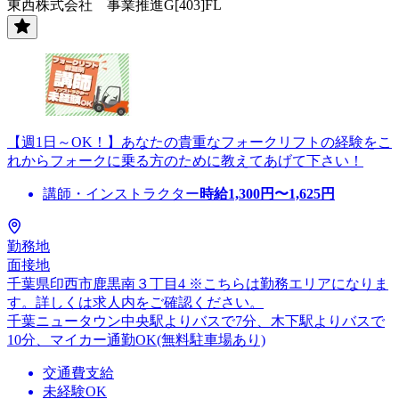
東西株式会社 事業推進G[403]FL
【週1日～OK！】あなたの貴重なフォークリフトの経験をこ
れからフォークに乗る方のために教えてあげて下さい！
講師・インストラクター
時給
1,300
円〜
1,625
円
勤務地
面接地
千葉県印西市鹿黒南３丁目4 ※こちらは勤務エリアになりま
す。詳しくは求人内をご確認ください。
千葉ニュータウン中央駅よりバスで7分、木下駅よりバスで
10分、マイカー通勤OK(無料駐車場あり)
交通費支給
未経験OK