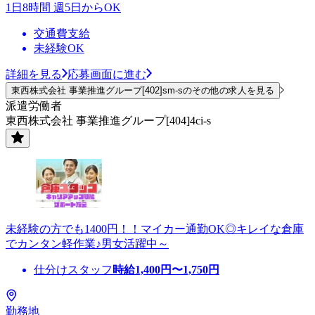
1日8時間 週5日からOK
交通費支給
未経験OK
詳細を見る
応募画面に進む
東西株式会社 事業推進グループ[402]sm-sのその他の求人を見る
派遣労働者
東西株式会社 事業推進グループ[404]4ci-s
未経験の方でも1400円！！マイカー通勤OK◎キレイな倉庫
でカンタン軽作業♪男女活躍中～
仕分けスタッフ
時給
1,400
円〜
1,750
円
勤務地