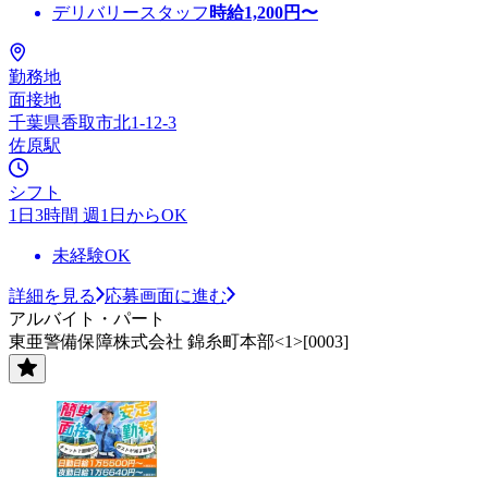
デリバリースタッフ
時給
1,200
円〜
勤務地
面接地
千葉県香取市北1-12-3
佐原駅
シフト
1日3時間 週1日からOK
未経験OK
詳細を見る
応募画面に進む
アルバイト・パート
東亜警備保障株式会社 錦糸町本部<1>[0003]