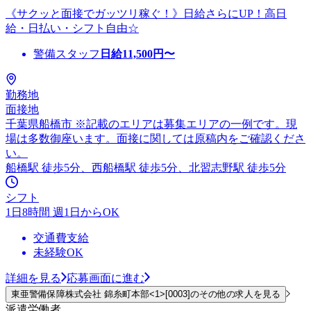
《サクッと面接でガッツリ稼ぐ！》日給さらにUP！高日
給・日払い・シフト自由☆
警備スタッフ
日給
11,500
円〜
勤務地
面接地
千葉県船橋市 ※記載のエリアは募集エリアの一例です。現
場は多数御座います。面接に関しては原稿内をご確認くださ
い。
船橋駅 徒歩5分、西船橋駅 徒歩5分、北習志野駅 徒歩5分
シフト
1日8時間 週1日からOK
交通費支給
未経験OK
詳細を見る
応募画面に進む
東亜警備保障株式会社 錦糸町本部<1>[0003]のその他の求人を見る
派遣労働者