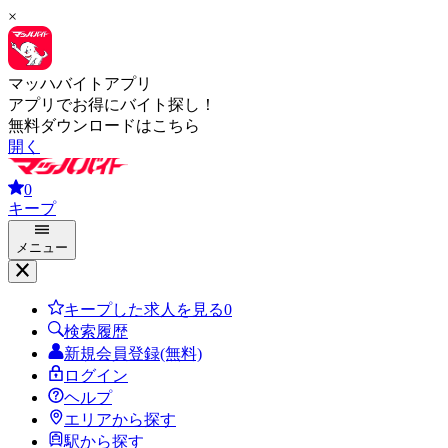
×
マッハバイトアプリ
アプリでお得にバイト探し！
無料ダウンロードはこちら
開く
0
キープ
メニュー
キープした求人を見る
0
検索履歴
新規会員登録(無料)
ログイン
ヘルプ
エリアから探す
駅から探す