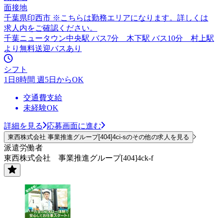
面接地
千葉県印西市 ※こちらは勤務エリアになります。詳しくは
求人内をご確認ください。
千葉ニュータウン中央駅 バス7分 木下駅 バス10分 村上駅
より無料送迎バスあり
シフト
1日8時間 週5日からOK
交通費支給
未経験OK
詳細を見る
応募画面に進む
東西株式会社 事業推進グループ[404]4ci-sのその他の求人を見る
派遣労働者
東西株式会社 事業推進グループ[404]4ck-f