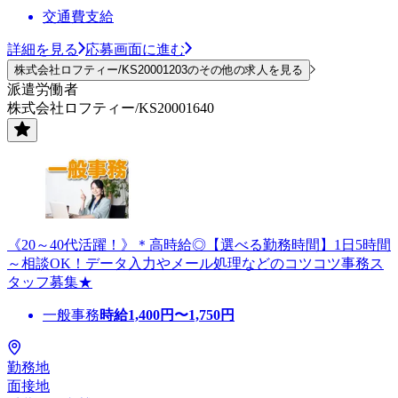
交通費支給
詳細を見る
応募画面に進む
株式会社ロフティー/KS20001203のその他の求人を見る
派遣労働者
株式会社ロフティー/KS20001640
《20～40代活躍！》＊高時給◎【選べる勤務時間】1日5時間
～相談OK！データ入力やメール処理などのコツコツ事務ス
タッフ募集★
一般事務
時給
1,400
円〜
1,750
円
勤務地
面接地