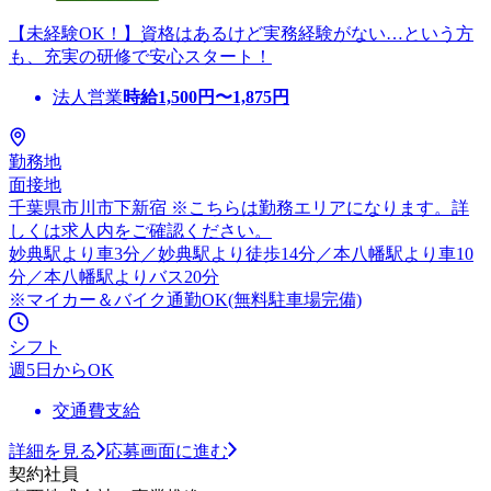
【未経験OK！】資格はあるけど実務経験がない…という方
も、充実の研修で安心スタート！
法人営業
時給
1,500
円〜
1,875
円
勤務地
面接地
千葉県市川市下新宿 ※こちらは勤務エリアになります。詳
しくは求人内をご確認ください。
妙典駅より車3分／妙典駅より徒歩14分／本八幡駅より車10
分／本八幡駅よりバス20分
※マイカー＆バイク通勤OK(無料駐車場完備)
シフト
週5日からOK
交通費支給
詳細を見る
応募画面に進む
契約社員