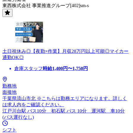
東西株式会社 事業推進グループ[402]sm-s
土日祝休み◎【夜勤×作業】月収28万円以上可能◎マイカー
通勤OK◎
倉庫スタッフ
時給
1,400
円〜
1,750
円
勤務地
面接地
千葉県流山市北 ※こちらは勤務エリアになります。詳しく
は求人内をご確認ください。
江戸川台駅 バス10分 初石駅 バス 10分 運河駅 車10分
(バス運行なし)
シフト