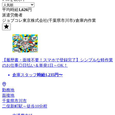
平均時給
1,626
円
派遣労働者
ジョブコレ東京株式会社(千葉県市川市)/倉庫内作業
【履歴書・面接不要！スマホで登録完了】シンプルな軽作業
のお仕事◎日払い＆単発1日～OK！
倉庫スタッフ
時給
1,235
円〜
勤務地
面接地
千葉県市川市
二俣新町駅～徒歩10分程