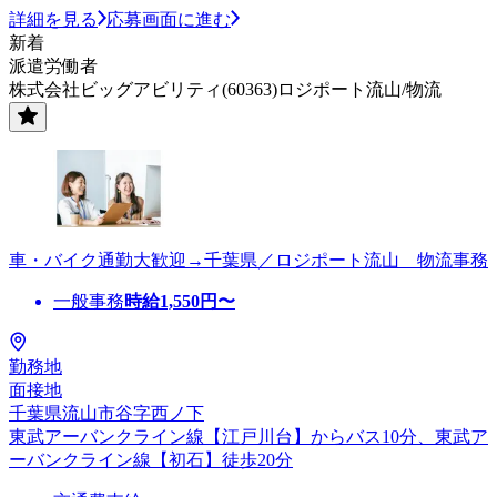
詳細を見る
応募画面に進む
新着
派遣労働者
株式会社ビッグアビリティ(60363)ロジポート流山/物流
車・バイク通勤大歓迎→千葉県／ロジポート流山 物流事務
一般事務
時給
1,550
円〜
勤務地
面接地
千葉県流山市谷字西ノ下
東武アーバンクライン線【江戸川台】からバス10分、東武ア
ーバンクライン線【初石】徒歩20分