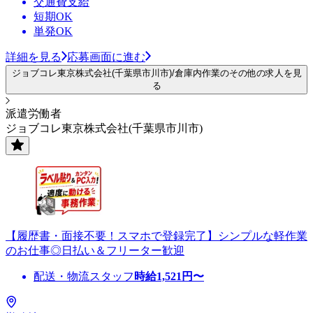
交通費支給
短期OK
単発OK
詳細を見る
応募画面に進む
ジョブコレ東京株式会社(千葉県市川市)/倉庫内作業のその他の求人を見
る
派遣労働者
ジョブコレ東京株式会社(千葉県市川市)
【履歴書・面接不要！スマホで登録完了】シンプルな軽作業
のお仕事◎日払い＆フリーター歓迎
配送・物流スタッフ
時給
1,521
円〜