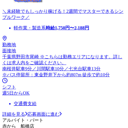
＼未経験でもしっかり稼げる！2週間でマスターできるシン
プルワーク／
軽作業・製造系
時給
1,750
円〜
2,188
円
勤務地
面接地
千葉県野田市尾崎 ※こちらは勤務エリアになります。詳し
くは求人内をご確認ください。
南桜井駅車9分／川間駅車10分／七光台駅車13分
※バス停留所：東金野井下から約807m 徒歩で約10分
シフト
週5日からOK
交通費支給
詳細を見る
応募画面に進む
アルバイト・パート
赤から 船橋店