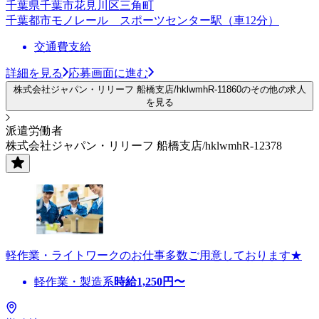
千葉県千葉市花見川区三角町
千葉都市モノレール スポーツセンター駅（車12分）
交通費支給
詳細を見る
応募画面に進む
株式会社ジャパン・リリーフ 船橋支店/hklwmhR-11860のその他の求人
を見る
派遣労働者
株式会社ジャパン・リリーフ 船橋支店/hklwmhR-12378
軽作業・ライトワークのお仕事多数ご用意しております★
軽作業・製造系
時給
1,250
円〜