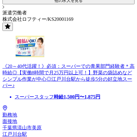
他の求人を見る
派遣労働者
株式会社ロフティー/KS20001169
《20～40代活躍！》必須：スーパーでの青果部門経験者＊高
時給◎【実働8時間で月25万円以上可！】野菜の袋詰めなど
シンプル作業が中心◎江戸川台駅から徒歩5分の好立地スー
パー♪
スーパースタッフ
時給
1,500
円〜
1,875
円
勤務地
面接地
千葉県流山市美原
江戸川台駅