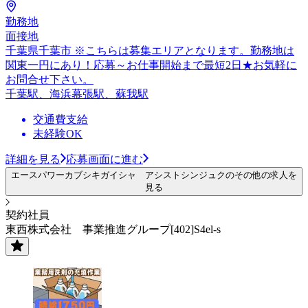
勤務地
面接地
千葉県千葉市 ※こちらは募集エリアとなります。勤務地は
関東一円にあり！応募～お仕事開始まで最短2日★お気軽に
お問合せ下さい。
千葉駅、海浜幕張駅、蘇我駅
交通費支給
未経験OK
詳細を見る
応募画面に進む
エースパワーカブシキガイシャ アシストシンジュクのその他の求人を
見る
契約社員
東西株式会社 事業推進グループ[402]S4el-s