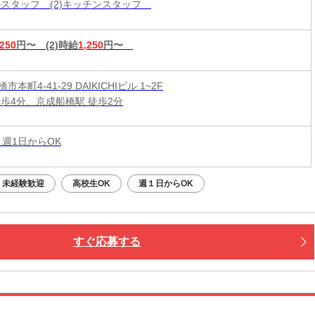
ールスタッフ (2)キッチンスタッフ
,250
円〜
(2)時給
1,250
円〜
本町4-41-29 DAIKICHIビル 1~2F
徒歩4分、京成船橋駅 徒歩2分
 週1日からOK
未経験歓迎
高校生OK
週１日からOK
すぐ応募する