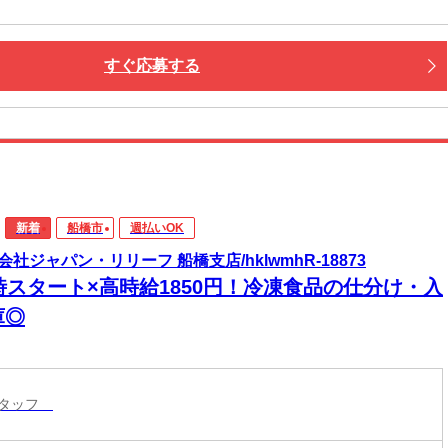
すぐ応募する
新着
船橋市
週払いOK
会社ジャパン・リリーフ 船橋支店/hklwmhR-18873
5時スタート×高時給1850円！冷凍食品の仕分け・入
庫◎
スタッフ