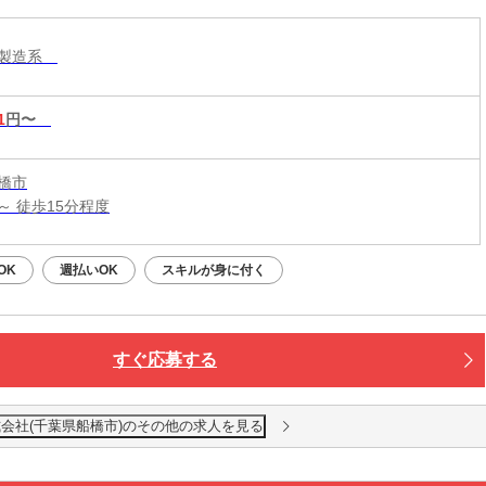
・製造系
1
円〜
橋市
～ 徒歩15分程度
OK
週払いOK
スキルが身に付く
すぐ応募する
会社(千葉県船橋市)のその他の求人を見る