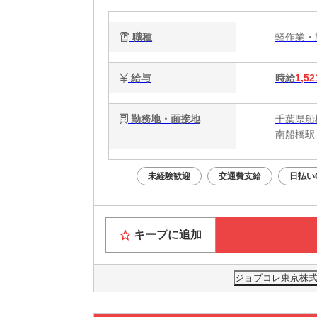
職種
軽作業
給与
時給
1,52
勤務地・面接地
千葉県船
南船橋駅
未経験歓迎
交通費支給
日払い
キープに追加
ジョブコレ東京株式