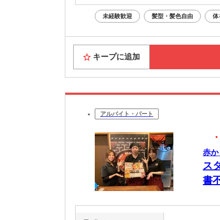
未経験歓迎
髪型・髪色自由
体
キープに追加
アルバイト・パート
赤か
ス
書