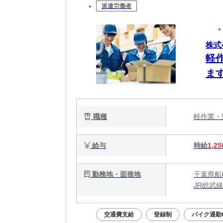
派遣労働者
株式
軽
ま
職種
軽作業
給与
時給
1,25
勤務地・面接地
千葉県船
JR総武
交通費支給
登録制
バイク通勤