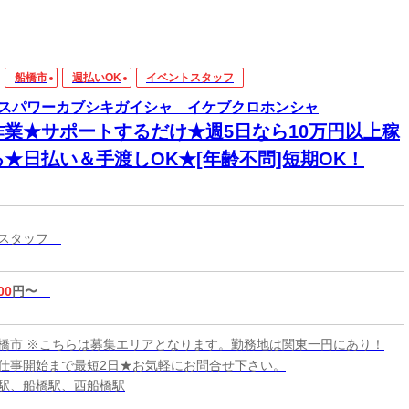
船橋市
週払いOK
イベントスタッフ
スパワーカブシキガイシャ イケブクロホンシャ
作業★サポートするだけ★週5日なら10万円以上稼
る★日払い＆手渡しOK★[年齢不問]短期OK！
トスタッフ
00
円〜
橋市 ※こちらは募集エリアとなります。勤務地は関東一円にあり！
仕事開始まで最短2日★お気軽にお問合せ下さい。
駅、船橋駅、西船橋駅