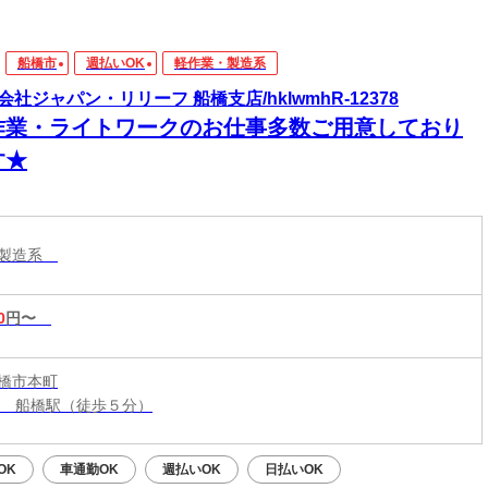
船橋市
週払いOK
軽作業・製造系
会社ジャパン・リリーフ 船橋支店/hklwmhR-12378
作業・ライトワークのお仕事多数ご用意しており
す★
・製造系
0
円〜
橋市本町
線 船橋駅（徒歩５分）
OK
車通勤OK
週払いOK
日払いOK