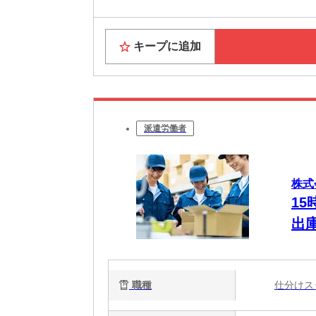
キープに追加
派遣労働者
株式
1
出
職種
仕分け