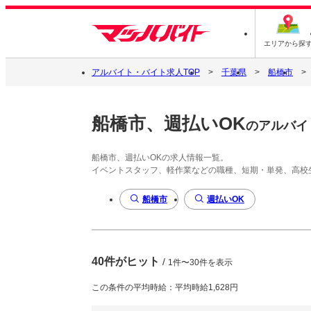
エリアから探
アルバイト・バイト求人TOP
千葉県
船橋市
船橋市、週払いOK
のアルバイ
船橋市、週払いOKの求人情報一覧。
イベントスタッフ、軽作業などの職種、短期・単発、高校
船橋市
週払いOK
40件がヒット
/
1件〜30件を表示
この条件の平均時給：平均時給1,628円