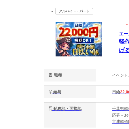
アルバイト・パート
エー
軽
げ
職種
イベン
給与
日給
22,0
勤務地・面接地
千葉県船
応募～お
京成船橋