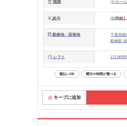
職種
(1)ホ
給与
(1)時給
1
勤務地・面接地
千葉県船橋市
船橋駅 
シフト
1日3時間
週払いOK
曜日や時間が選べる
キープに追加