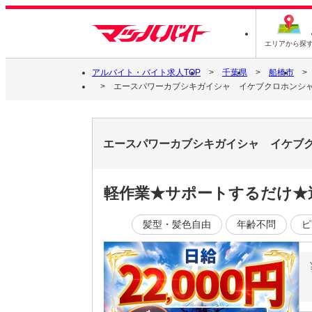
エリアから探
アルバイト・バイト求人TOP
千葉県
船橋市
エースパワーカブシキガイシャ イケブクロホンシ
エースパワーカブシキガイシャ イケブ
軽作業★サポートするだけ★週
髪型・髪色自由
年齢不問
ピ