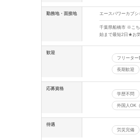
勤務地・面接地
エースパワーカブシ
千葉県船橋市 ※こ
始まで最短2日★お
歓迎
フリーター
長期歓迎
応募資格
学歴不問
外国人OK
待遇
労災完備