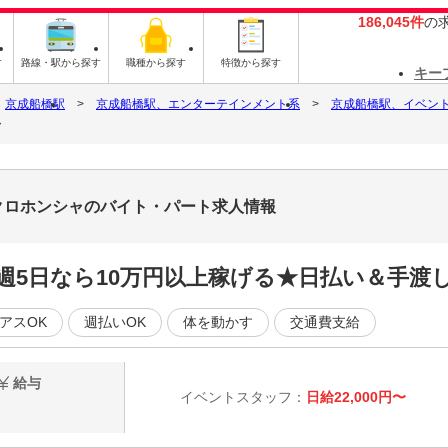
186,045件
の
す
路線・駅から探す
職種から探す
特徴から探す
キー
京成船橋駅
京成船橋駅、エンターテインメント系
京成船橋駅、イベン
ャ
クロホンシャのバイト・パート求人情報
5日なら10万円以上稼げる★日払い＆手渡しO
アスOK
週払いOK
体を動かす
交通費支給
給与
イベントスタッフ：
日給22,000円〜