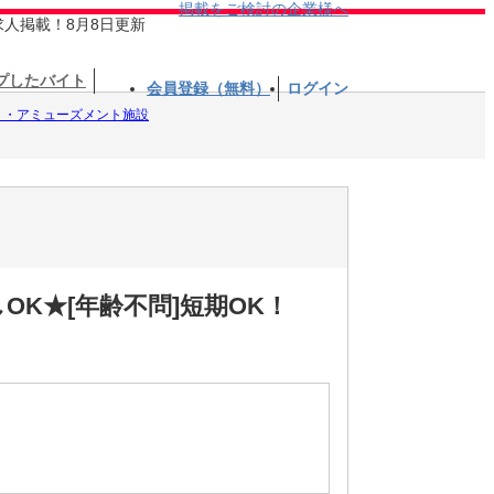
掲載をご検討の企業様へ
求人掲載！8月8日更新
プしたバイト
会員登録（無料）
ログイン
ト・アミューズメント施設
K★[年齢不問]短期OK！