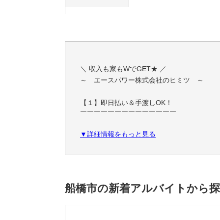
＼ 収入も家もWでGET★ ／
～ エースパワー株式会社のヒミツ ～
【１】即日払い＆手渡しOK！
￣￣￣￣￣￣￣￣￣￣￣￣￣￣
⇒頑張った分のお給料をスグにGET★
▼詳細情報をもっと見る
また安心して働ける"日給保証"制度も！
「今月ピンチすぎる…」といった
お財布ピンチさんにも嬉しい制度です♪
【２】新築の家具家電付き！『個室寮』完備
船橋市の新着アルバイトから
￣￣￣￣￣￣￣￣￣￣￣￣￣￣￣￣￣￣￣￣
⇒テレビ・布団・冷蔵庫・洗濯機・乾燥機
Wi-Fi使い放題 etc