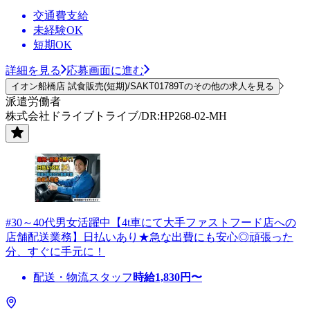
交通費支給
未経験OK
短期OK
詳細を見る
応募画面に進む
イオン船橋店 試食販売(短期)/SAKT01789Tのその他の求人を見る
派遣労働者
株式会社ドライブトライブ/DR:HP268-02-MH
#30～40代男女活躍中【4t車にて大手ファストフード店への
店舗配送業務】日払いあり★急な出費にも安心◎頑張った
分、すぐに手元に！
配送・物流スタッフ
時給
1,830
円〜