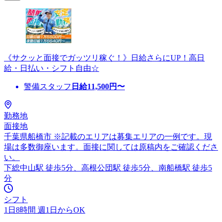
《サクッと面接でガッツリ稼ぐ！》日給さらにUP！高日
給・日払い・シフト自由☆
警備スタッフ
日給
11,500
円〜
勤務地
面接地
千葉県船橋市 ※記載のエリアは募集エリアの一例です。現
場は多数御座います。面接に関しては原稿内をご確認くださ
い。
下総中山駅 徒歩5分、高根公団駅 徒歩5分、南船橋駅 徒歩5
分
シフト
1日8時間 週1日からOK