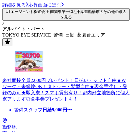
詳細を見る
応募画面に進む
UTエージェント株式会社 南関東第一CU_千葉県船橋市のその他の求人
を見る
アルバイト・パート
TOKYO EYE SERVICE_警備_日勤_薬園台エリア
来社面接全員2,000円プレゼント！日払い・シフト自由★W
ワーク・未経験OK！タトゥー・髪型自由★現金手渡し・登
録のみ可★即入寮！スマホ貸出有り！都内好立地箇所に個人
寮アリます◎食事券プレゼントも！
警備スタッフ
日給
9,900
円〜
勤務地