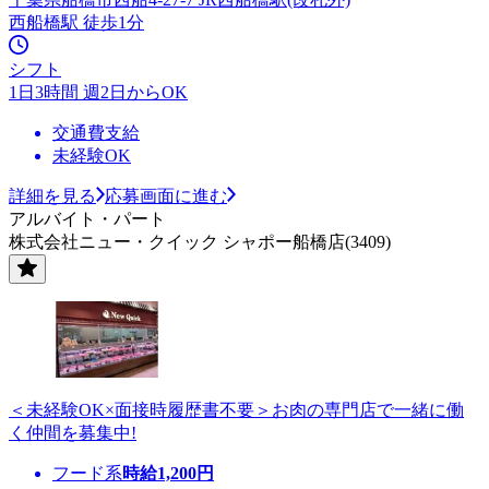
西船橋駅 徒歩1分
シフト
1日3時間 週2日からOK
交通費支給
未経験OK
詳細を見る
応募画面に進む
アルバイト・パート
株式会社ニュー・クイック シャポー船橋店(3409)
＜未経験OK×面接時履歴書不要＞お肉の専門店で一緒に働
く仲間を募集中!
フード系
時給
1,200
円