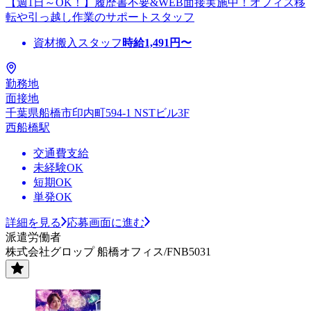
【週1日～OK！】履歴書不要&WEB面接実施中！オフィス移
転や引っ越し作業のサポートスタッフ
資材搬入スタッフ
時給
1,491
円〜
勤務地
面接地
千葉県船橋市印内町594-1 NSTビル3F
西船橋駅
交通費支給
未経験OK
短期OK
単発OK
詳細を見る
応募画面に進む
派遣労働者
株式会社グロップ 船橋オフィス/FNB5031