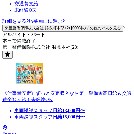
交通費支給
未経験OK
詳細を見る
応募画面に進む
東亜警備保障株式会社 錦糸町本部<2>[0003]のその他の求人を見る
アルバイト・パート
本日で掲載終了
第一警備保障株式会社 船橋本社(23)
《仕事量安定》ずっと安定収入なら第一警備★高日給＆交通
費全額支給！未経験OK
車両誘導スタッフ
日給
13,000
円〜
車両誘導スタッフ
日給
15,000
円〜