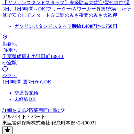
【ガソリンスタンドスタッフ】未経験者大歓迎!髪色自由!週
3日、1日8時間～OK!フリーター/Ｗワーカー募集!充実した研
修で安心してスタート☆日勤のみも夜間のみも大歓迎
ガソリンスタンドスタッフ
時給
1,400
円〜
1,750
円
勤務地
面接地
千葉県船橋市小野田町1483-1
小室駅
シフト
1日8時間 週3日からOK
交通費支給
未経験OK
詳細を見る
応募画面に進む
アルバイト・パート
東亜警備保障株式会社 錦糸町本部<2>[0003]