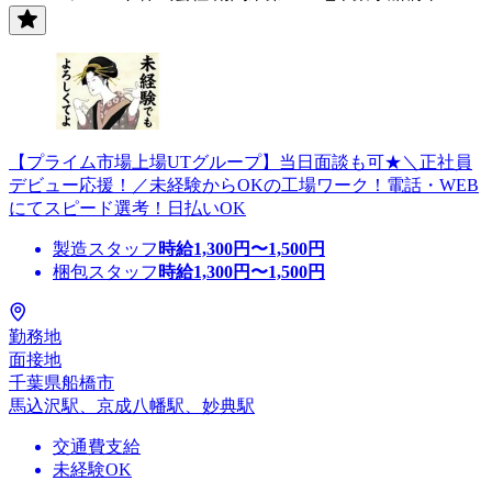
【プライム市場上場UTグループ】当日面談も可★＼正社員
デビュー応援！／未経験からOKの工場ワーク！電話・WEB
にてスピード選考！日払いOK
製造スタッフ
時給
1,300
円〜
1,500
円
梱包スタッフ
時給
1,300
円〜
1,500
円
勤務地
面接地
千葉県船橋市
馬込沢駅、京成八幡駅、妙典駅
交通費支給
未経験OK