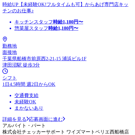
時給UP【未経験OK!フルタイムも可】からあげ専門店キッ
チンのお仕事♪
キッチンスタッフ
時給
1,180
円〜
惣菜屋スタッフ
時給
1,180
円〜
勤務地
面接地
千葉県船橋市前原西2-21-15 浦浜ビル1F
津田沼駅 徒歩3分
シフト
1日4.5時間 週2日からOK
交通費支給
未経験OK
まかないあり
詳細を見る
応募画面に進む
アルバイト・パート
株式会社チェッカーサポート ワイズマートペリエ西船橋店