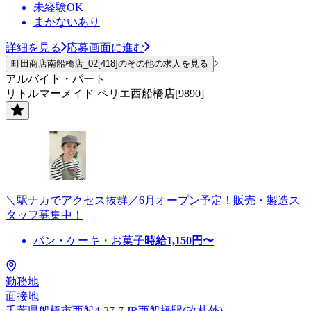
未経験OK
まかないあり
詳細を見る
応募画面に進む
町田商店南船橋店_02[418]のその他の求人を見る
アルバイト・パート
リトルマーメイド ペリエ西船橋店[9890]
＼駅ナカでアクセス抜群／6月オープン予定！販売・製造ス
タッフ募集中！
パン・ケーキ・お菓子
時給
1,150
円〜
勤務地
面接地
千葉県船橋市西船4-27-7 JR西船橋駅(改札外)