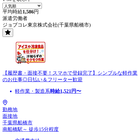
平均時給
1,586
円
派遣労働者
ジョブコレ東京株式会社(千葉県船橋市)
【履歴書・面接不要！スマホで登録完了】シンプルな軽作業
のお仕事◎日払い＆フリーター歓迎
軽作業・製造系
時給
1,521
円〜
勤務地
面接地
千葉県船橋市
南船橋駅～ 徒歩15分程度