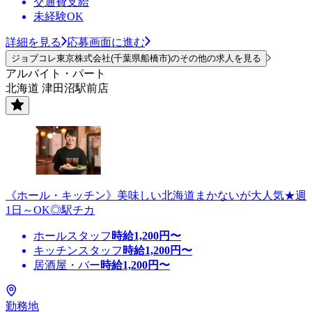
交通費支給
未経験OK
詳細を見る
応募画面に進む
ジョブコレ東京株式会社(千葉県船橋市)のその他の求人を見る
アルバイト・パート
北海道 津田沼駅前店
《ホール・キッチン》美味しい北海道まかないが大人気★週
1日～OK◎駅チカ
ホールスタッフ
時給
1,200
円〜
キッチンスタッフ
時給
1,200
円〜
居酒屋・バー
時給
1,200
円〜
勤務地