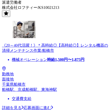
派遣労働者
株式会社ロフティー/KS10021213
《20～40代活躍！》＊高時給◎【高時給◎】レンタル機器の
清掃メンテナンス作業/船橋市
機械オペレーション
時給
1,500
円〜
1,875
円
勤務地
面接地
千葉県船橋市
船橋駅、京成船橋駅、東海神駅
交通費支給
詳細を見る
応募画面に進む