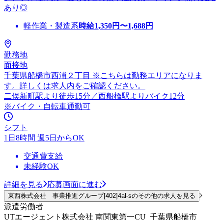
あり◎
軽作業・製造系
時給
1,350
円〜
1,688
円
勤務地
面接地
千葉県船橋市西浦２丁目 ※こちらは勤務エリアになりま
す。詳しくは求人内をご確認ください。
二俣新町駅より徒歩15分／西船橋駅よりバイク12分
※バイク・自転車通勤可
シフト
1日8時間 週5日からOK
交通費支給
未経験OK
詳細を見る
応募画面に進む
東西株式会社 事業推進グループ[402]4al-sのその他の求人を見る
派遣労働者
UTエージェント株式会社 南関東第一CU_千葉県船橋市