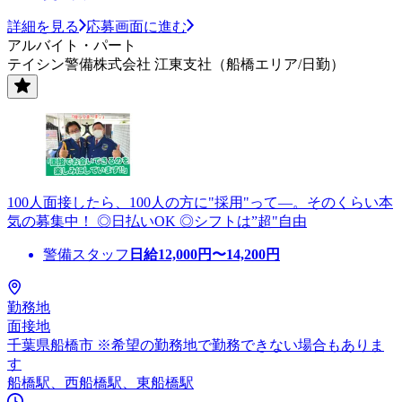
詳細を見る
応募画面に進む
アルバイト・パート
テイシン警備株式会社 江東支社（船橋エリア/日勤）
100人面接したら、100人の方に"採用"って―。そのくらい本
気の募集中！ ◎日払いOK ◎シフトは”超"自由
警備スタッフ
日給
12,000
円〜
14,200
円
勤務地
面接地
千葉県船橋市 ※希望の勤務地で勤務できない場合もありま
す
船橋駅、西船橋駅、東船橋駅