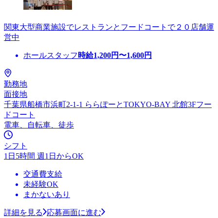
関東大型商業施設でレストランとフードコートで２０店舗運
営中
ホールスタッフ
時給
1,200
円〜
1,600
円
勤務地
面接地
千葉県船橋市浜町2-1-1 ららぽーとTOKYO-BAY 北館3Fフー
ドコート
電車、自転車、徒歩
シフト
1日5時間 週1日からOK
交通費支給
未経験OK
まかないあり
詳細を見る
応募画面に進む