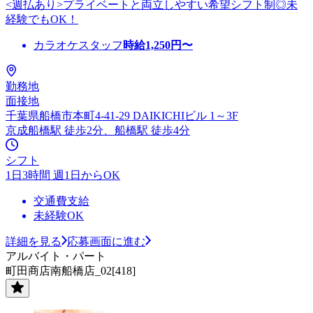
<週払あり>プライベートと両立しやすい希望シフト制◎未
経験でもOK！
カラオケスタッフ
時給
1,250
円〜
勤務地
面接地
千葉県船橋市本町4-41-29 DAIKICHIビル 1～3F
京成船橋駅 徒歩2分、船橋駅 徒歩4分
シフト
1日3時間 週1日からOK
交通費支給
未経験OK
詳細を見る
応募画面に進む
アルバイト・パート
町田商店南船橋店_02[418]