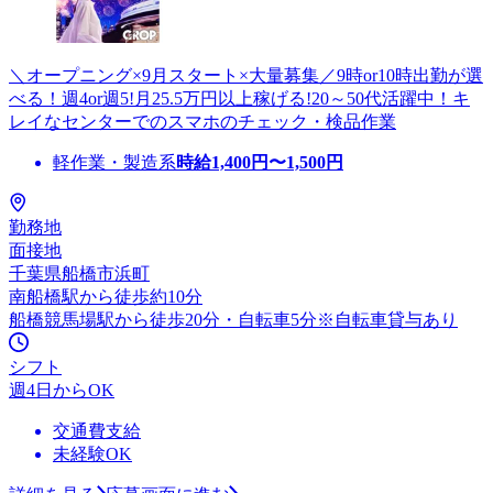
＼オープニング×9月スタート×大量募集／9時or10時出勤が選
べる！週4or週5!月25.5万円以上稼げる!20～50代活躍中！キ
レイなセンターでのスマホのチェック・検品作業
軽作業・製造系
時給
1,400
円〜
1,500
円
勤務地
面接地
千葉県船橋市浜町
南船橋駅から徒歩約10分
船橋競馬場駅から徒歩20分・自転車5分※自転車貸与あり
シフト
週4日からOK
交通費支給
未経験OK