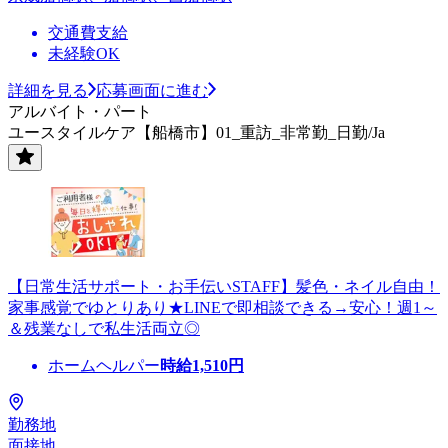
交通費支給
未経験OK
詳細を見る
応募画面に進む
アルバイト・パート
ユースタイルケア【船橋市】01_重訪_非常勤_日勤/Ja
【日常生活サポート・お手伝いSTAFF】髪色・ネイル自由！
家事感覚でゆとりあり★LINEで即相談できる→安心！週1～
＆残業なしで私生活両立◎
ホームヘルパー
時給
1,510
円
勤務地
面接地