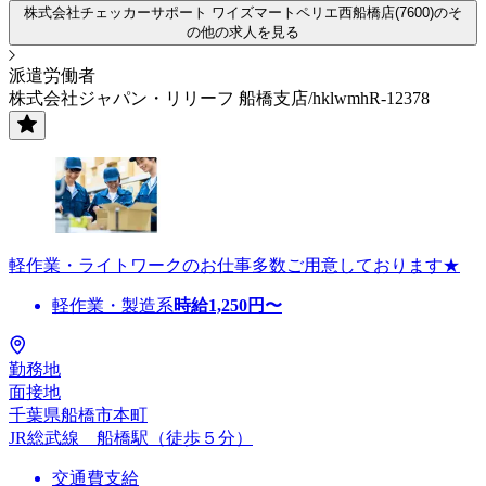
株式会社チェッカーサポート ワイズマートペリエ西船橋店(7600)のそ
の他の求人を見る
派遣労働者
株式会社ジャパン・リリーフ 船橋支店/hklwmhR-12378
軽作業・ライトワークのお仕事多数ご用意しております★
軽作業・製造系
時給
1,250
円〜
勤務地
面接地
千葉県船橋市本町
JR総武線 船橋駅（徒歩５分）
交通費支給