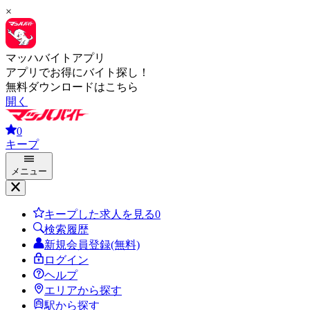
×
マッハバイトアプリ
アプリでお得にバイト探し！
無料ダウンロードはこちら
開く
0
キープ
メニュー
キープした求人を見る
0
検索履歴
新規会員登録(無料)
ログイン
ヘルプ
エリアから探す
駅から探す