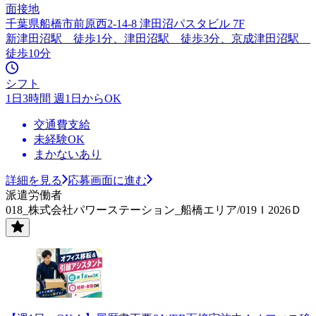
面接地
千葉県船橋市前原西2-14-8 津田沼パスタビル 7F
新津田沼駅 徒歩1分、津田沼駅 徒歩3分、京成津田沼駅
徒歩10分
シフト
1日3時間 週1日からOK
交通費支給
未経験OK
まかないあり
詳細を見る
応募画面に進む
派遣労働者
018_株式会社パワーステーション_船橋エリア/019Ｉ2026Ｄ