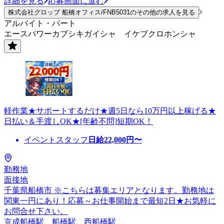
詳細を見る
応募画面に進む
株式会社グロップ 船橋オフィス/FNB5031のその他の求人を見る
アルバイト・パート
エースパワーカブシキガイシャ イケブクロホンシャ
軽作業★サポートするだけ★週5日なら10万円以上稼げる★
日払い＆手渡しOK★[年齢不問]短期OK！
イベントスタッフ
日給
22,000
円〜
勤務地
面接地
千葉県船橋市 ※こちらは募集エリアとなります。勤務地は
関東一円にあり！応募～お仕事開始まで最短2日★お気軽に
お問合せ下さい。
京成船橋駅、船橋駅、西船橋駅