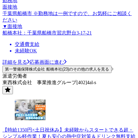
勤務地
面接地
千葉県船橋市 ※勤務地は一例ですので、お気軽にご相談く
ださい
▼面接地
船橋本社：千葉県船橋市習志野台3-17-21
交通費支給
未経験OK
詳細を見る
応募画面に進む
第一警備保障株式会社 船橋本社(23)のその他の求人を見る
派遣労働者
東西株式会社 事業推進グループ[402]4al-s
【時給1350円×土日祝休み】未経験からスタートできる超・
シンプル軽作業！夏も安心の熱中症対策＆ドリンク無料支給