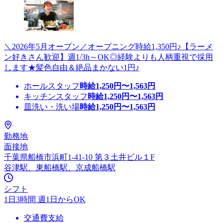
＼2026年5月オープン／オープニング時給1,350円♪【ラーメ
ン好きさん歓迎】週1/3h～OK◎経験よりも人柄重視で採用
します★髪色自由＆絶品まかない1円♪
ホールスタッフ
時給
1,250
円〜
1,563
円
キッチンスタッフ
時給
1,250
円〜
1,563
円
皿洗い・洗い場
時給
1,250
円〜
1,563
円
勤務地
面接地
千葉県船橋市浜町1-41-10 第３土井ビル１F
谷津駅、東船橋駅、京成船橋駅
シフト
1日3時間 週1日からOK
交通費支給