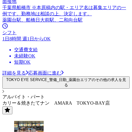
面接地
千葉県船橋市 ※本原稿内の駅・エリア名は募集エリアの一
例です。勤務地は相談の上、決定します。
薬園台駅、船橋日大前駅、二和向台駅
シフト
1日8時間 週1日からOK
交通費支給
未経験OK
短期OK
詳細を見る
応募画面に進む
TOKYO EYE SERVICE_警備_日勤_薬園台エリアのその他の求人を見
る
アルバイト・パート
カリー＆焼きたてナン AMARA TOKYO-BAY店