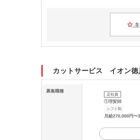
キ
カットサービス イオン徳川
募集職種
正社員
①理髪師
シフト制
月給
270,000
円〜