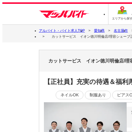
エリアから探
アルバイト・バイト求人TOP
愛知県
名古屋市
カットサービス イオン徳川明倫店/理容シェーブ
カットサービス イオン徳川明倫店/理
【正社員】充実の待遇＆福利
ネイルOK
制服あり
ピアスO