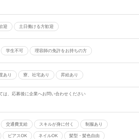
歓迎
土日働ける方歓迎
学生不可
理容師の免許をお持ちの方
度あり
寮、社宅あり
昇給あり
ては、応募後に企業へお問い合わせください
交通費支給
スキルが身に付く
制服あり
ピアスOK
ネイルOK
髪型・髪色自由