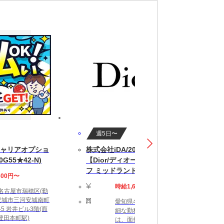
週5日〜
ャリアオプショ
株式会社iDA/200100050
0G55★42-N)
【Dior/ディオール】販売スタッ
フ ミッドランド
300円〜
時給1,600円〜1,700円
名古屋市瑞穂区(勤
 安城市三河安城南町
愛知県名古屋市中村区 詳
-5 岩井ビル3階(面
細な勤務地につきまして
(豊田本町駅)
は、面接時にご確認をお