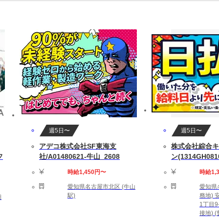
還元
されているサロンです。
す
短め
時間も大切にできます
現場キャリアの他に、
へのキャリアチェンジも可能
週5日〜
週5日〜
全力で応援します。
アデコ株式会社SF東海支
株式会社綜合キ
フ
社/A01480621-牛山_2608
ン(1314GH081
らいたい
時給1,450円〜
時給1,
愛知県名古屋市北区 (牛山
愛知県
い
駅)
務地)
細
い
1丁目9
接地) 