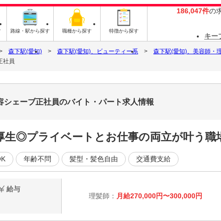
186,047件
の
す
路線・駅から探す
職種から探す
特徴から探す
キー
森下駅(愛知)
森下駅(愛知)、ビューティー系
森下駅(愛知)、美容師・
正社員
容シェーブ正社員のバイト・パート求人情報
厚生◎プライベートとお仕事の両立が叶う職
K
年齢不問
髪型・髪色自由
交通費支給
給与
理髪師：
月給270,000円〜300,000円