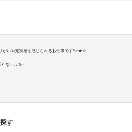
りがいや充実感を感じられるお仕事です!☆★☆
新たな一歩を」
せにする循環の場を創造し、社員とお客様のライフステージを豊かにす
を通してお客様からの“ありがとう”が日々飛び交う、温かな職場です。
くり上げています。
探す
容技術に加え、接客・レジ・清掃などの店内業務を担当