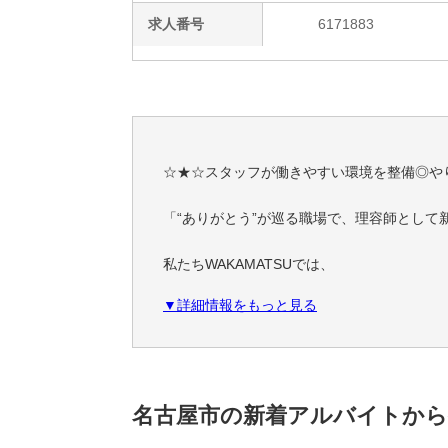
求人番号
6171883
☆★☆スタッフが働きやすい環境を整備◎や
「“ありがとう”が巡る職場で、理容師として
私たちWAKAMATSUでは、
「社員が笑顔で働き、その笑顔がお客様を幸
▼詳細情報をもっと見る
ことを大切にしています。
理容の技術だけでなく、接客やチームワーク
そんな職場を、私たちは「チーム」としてつ
【WAKAMATSUの理容師として働く魅力】
名古屋市の新着アルバイトから
ヘアカット・シェービング・カラーなどの理