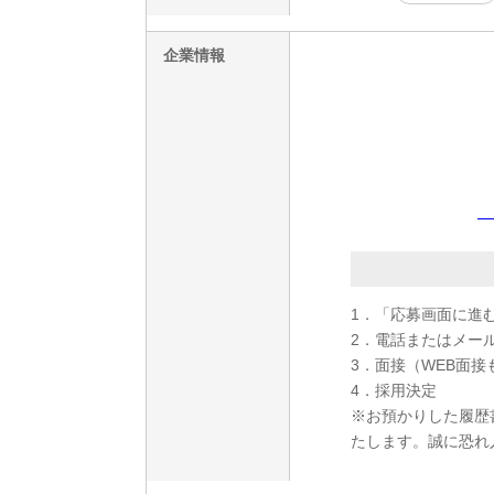
企業情報
カ
1．「応募画面に進
2．電話またはメー
3．面接（WEB面接
4．採用決定
※お預かりした履歴
たします。誠に恐れ