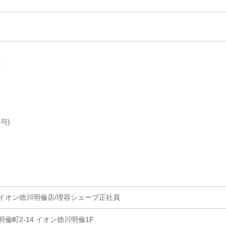
～
与)
オン徳川明倫店/理容シェーブ正社員
倫町2-14 イオン徳川明倫1F