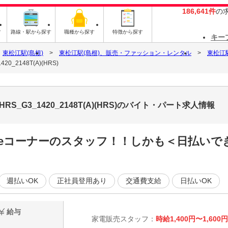
186,641件
の
す
路線・駅から探す
職種から探す
特徴から探す
キー
東松江駅(島根)
東松江駅(島根)、販売・ファッション・レンタル
東松江
2148T(A)(HRS)
_G3_1420_2148T(A)(HRS)のバイト・パート求人情報
pleコーナーのスタッフ！！しかも＜日払い
週払いOK
正社員登用あり
交通費支給
日払いOK
給与
家電販売スタッフ：
時給1,400円〜1,600円