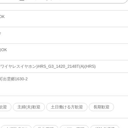
OK
分
OK
ヤレスイヤホン)HRS_G3_1420_2148T(A)(HRS)
出雲郷1630-2
歓迎
主婦(夫)歓迎
土日働ける方歓迎
長期歓迎