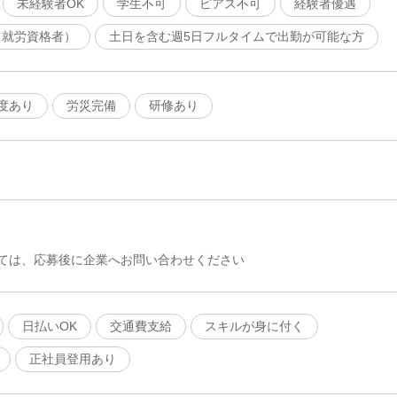
未経験者OK
学生不可
ピアス不可
経験者優遇
（就労資格者）
土日を含む週5日フルタイムで出勤が可能な方
度あり
労災完備
研修あり
ては、応募後に企業へお問い合わせください
日払いOK
交通費支給
スキルが身に付く
正社員登用あり