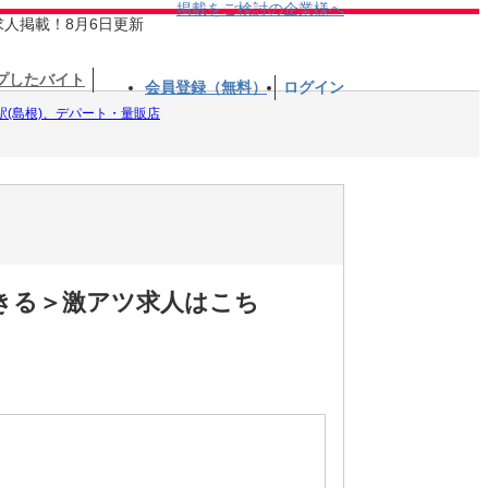
掲載をご検討の企業様へ
求人掲載！8月6日更新
プしたバイト
会員登録（無料）
ログイン
駅(島根)、デパート・量販店
できる＞激アツ求人はこち