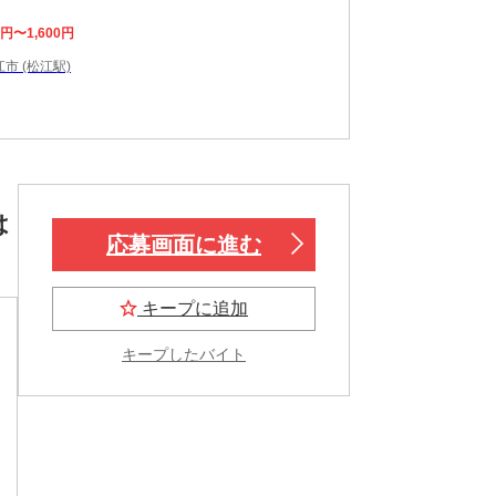
0円〜1,600円
市 (松江駅)
は
応募画面に進む
キープに追加
キープしたバイト