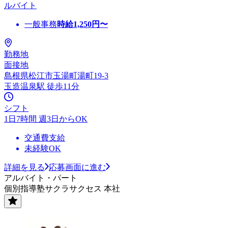
ルバイト
一般事務
時給
1,250
円〜
勤務地
面接地
島根県松江市玉湯町湯町19-3
玉造温泉駅 徒歩11分
シフト
1日7時間 週3日からOK
交通費支給
未経験OK
詳細を見る
応募画面に進む
アルバイト・パート
個別指導塾サクラサクセス 本社