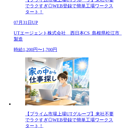
でラクすぎ◎WEB登録で簡単工場ワークス
タート！
07月31日UP
UTエージェント株式会社 西日本CS_島根県松江市_
製造
時給1,200円〜1,700円
【プライム市場上場UTグループ】来社不要
でラクすぎ◎WEB登録で簡単工場ワークス
タート！