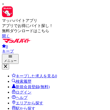
×
マッハバイトアプリ
アプリでお得にバイト探し！
無料ダウンロードはこちら
開く
0
キープ
メニュー
キープした求人を見る
0
検索履歴
新規会員登録(無料)
ログイン
ヘルプ
エリアから探す
駅から探す