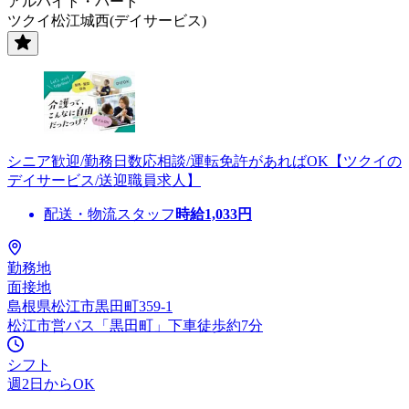
アルバイト・パート
ツクイ松江城西(デイサービス)
シニア歓迎/勤務日数応相談/運転免許があればOK【ツクイの
デイサービス/送迎職員求人】
配送・物流スタッフ
時給
1,033
円
勤務地
面接地
島根県松江市黒田町359-1
松江市営バス「黒田町」下車徒歩約7分
シフト
週2日からOK