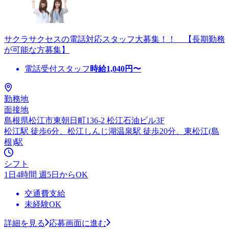
サクラサクセスの電話対応スタッフ大募集！！ 【長期勤務
が可能な方募集】
電話受付スタッフ
時給
1,040
円〜
勤務地
面接地
島根県松江市東朝日町136-2 松江石油ビル3F
松江駅 徒歩6分、松江しんじ湖温泉駅 徒歩20分、東松江(島
根)駅
シフト
1日4時間 週5日からOK
交通費支給
未経験OK
詳細を見る
応募画面に進む