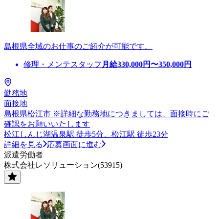
島根県全域のお仕事のご紹介が可能です。
修理・メンテスタッフ
月給
330,000
円〜
350,000
円
勤務地
面接地
島根県松江市 ※詳細な勤務地につきましては、面接時にご
確認をお願いいたします
松江しんじ湖温泉駅 徒歩5分、松江駅 徒歩23分
詳細を見る
応募画面に進む
派遣労働者
株式会社レソリューション(53915)