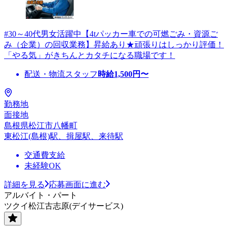
#30～40代男女活躍中【4tパッカー車での可燃ごみ・資源ご
み（企業）の回収業務】昇給あり★頑張りはしっかり評価！
「やる気」がきちんとカタチになる職場です！
配送・物流スタッフ
時給
1,500
円〜
勤務地
面接地
島根県松江市八幡町
東松江(島根)駅、揖屋駅、来待駅
交通費支給
未経験OK
詳細を見る
応募画面に進む
アルバイト・パート
ツクイ松江古志原(デイサービス)