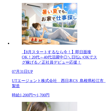
【8月スタートするなら今！】即日面接
OK！20代～40代活躍中◎＼日払いOKでス
グ稼げる／正社員デビュー応援！
07月31日UP
UTエージェント株式会社 西日本CS_島根県松江市_
製造
時給1,200円〜1,700円