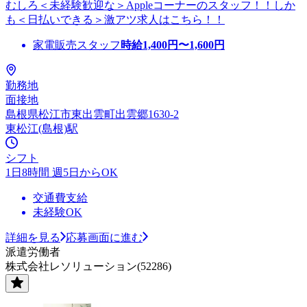
むしろ＜未経験歓迎な＞Appleコーナーのスタッフ！！しか
も＜日払いできる＞激アツ求人はこちら！！
家電販売スタッフ
時給
1,400
円〜
1,600
円
勤務地
面接地
島根県松江市東出雲町出雲郷1630-2
東松江(島根)駅
シフト
1日8時間 週5日からOK
交通費支給
未経験OK
詳細を見る
応募画面に進む
派遣労働者
株式会社レソリューション(52286)