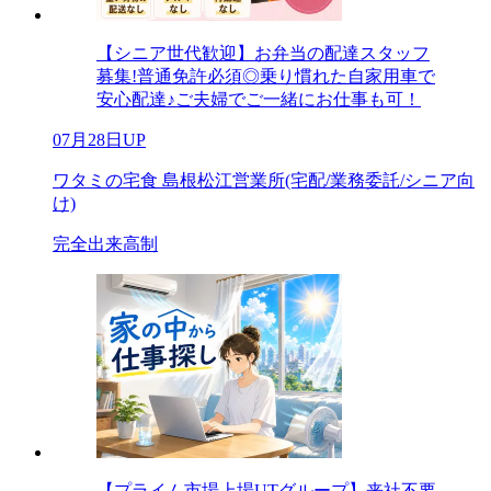
【シニア世代歓迎】お弁当の配達スタッフ
募集!普通免許必須◎乗り慣れた自家用車で
安心配達♪ご夫婦でご一緒にお仕事も可！
07月28日UP
ワタミの宅食 島根松江営業所(宅配/業務委託/シニア向
け)
完全出来高制
【プライム市場上場UTグループ】来社不要