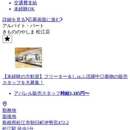
交通費支給
未経験OK
詳細を見る
応募画面に進む
アルバイト・パート
きもののやしま 松江店
【未経験の方歓迎】フリーター＆しゅふ活躍中◎着物の販売
スタッフを大募集！
アパレル販売スタッフ
時給
1,185
円〜
勤務地
面接地
島根県松江市朝日町伊勢宮472-2
松江駅 徒歩1分