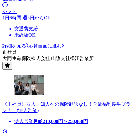
シフト
1日6時間 週3日からOK
交通費支給
未経験OK
詳細を見る
応募画面に進む
正社員
大同生命保険株式会社 山陰支社松江営業所
《正社員》友人・知人への保険勧誘なし！企業福利厚生プラ
ンナー(法人営業)
法人営業
月給
210,000
円〜
250,000
円