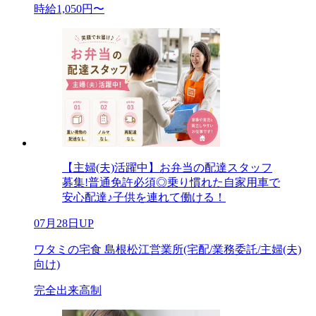
時給1,050円〜
【主婦(夫)活躍中】お弁当の配達スタッフ
募集!普通免許必須◎乗り慣れた自家用車で
安心配達♪子供を連れて働ける！
07月28日UP
ワタミの宅食 島根松江営業所(宅配/業務委託/主婦(夫)
向け)
完全出来高制