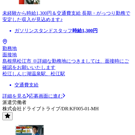
未経験から時給1,300円＆交通費支給 長期・がっつり勤務で
安定した収入が見込めます♪
ガソリンスタンドスタッフ
時給
1,300
円
勤務地
面接地
島根県松江市 ※詳細な勤務地につきましては、面接時にご
確認をお願いいたします
松江しんじ湖温泉駅、松江駅
交通費支給
詳細を見る
応募画面に進む
派遣労働者
株式会社ドライブトライブ/DR:KF005-01-MH