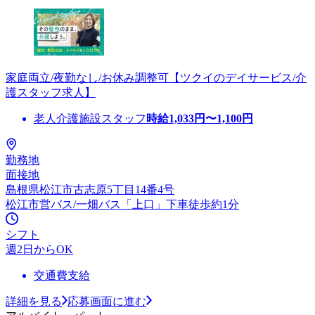
家庭両立/夜勤なし/お休み調整可【ツクイのデイサービス/介
護スタッフ求人】
老人介護施設スタッフ
時給
1,033
円〜
1,100
円
勤務地
面接地
島根県松江市古志原5丁目14番4号
松江市営バス/一畑バス「上口」下車徒歩約1分
シフト
週2日からOK
交通費支給
詳細を見る
応募画面に進む