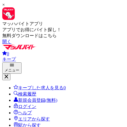
×
マッハバイトアプリ
アプリでお得にバイト探し！
無料ダウンロードはこちら
開く
0
キープ
メニュー
キープした求人を見る
0
検索履歴
新規会員登録(無料)
ログイン
ヘルプ
エリアから探す
駅から探す