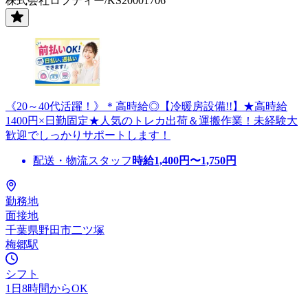
株式会社ロフティー/KS20001706
《20～40代活躍！》＊高時給◎【冷暖房設備!!】★高時給
1400円×日勤固定★人気のトレカ出荷＆運搬作業！未経験大
歓迎でしっかりサポートします！
配送・物流スタッフ
時給
1,400
円〜
1,750
円
勤務地
面接地
千葉県野田市二ツ塚
梅郷駅
シフト
1日8時間からOK