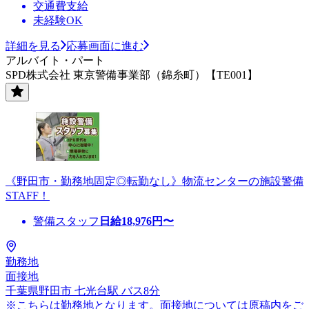
交通費支給
未経験OK
詳細を見る
応募画面に進む
アルバイト・パート
SPD株式会社 東京警備事業部（錦糸町）【TE001】
《野田市・勤務地固定◎転勤なし》物流センターの施設警備
STAFF！
警備スタッフ
日給
18,976
円〜
勤務地
面接地
千葉県野田市 七光台駅 バス8分
※こちらは勤務地となります。面接地については原稿内をご