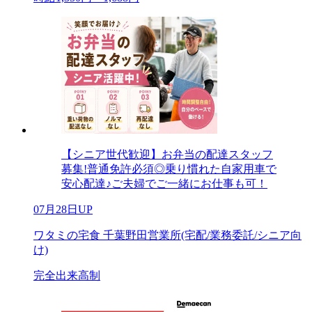
【シニア世代歓迎】お弁当の配達スタッフ
募集!普通免許必須◎乗り慣れた自家用車で
安心配達♪ご夫婦でご一緒にお仕事も可！
07月28日UP
ワタミの宅食 千葉野田営業所(宅配/業務委託/シニア向
け)
完全出来高制