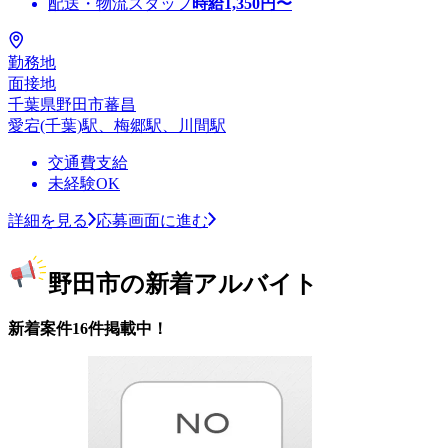
配送・物流スタッフ
時給
1,350
円〜
勤務地
面接地
千葉県野田市蕃昌
愛宕(千葉)駅、梅郷駅、川間駅
交通費支給
未経験OK
詳細を見る
応募画面に進む
野田市の新着アルバイト
新着案件16件掲載中！