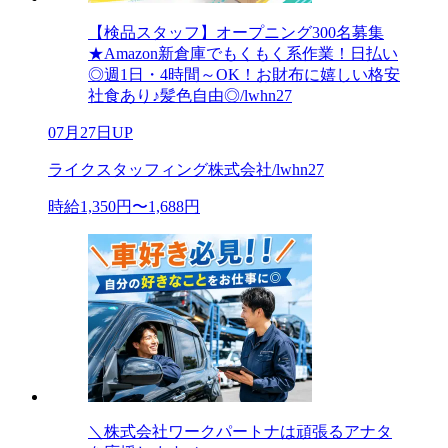
【検品スタッフ】オープニング300名募集
★Amazon新倉庫でもくもく系作業！日払い
◎週1日・4時間～OK！お財布に嬉しい格安
社食あり♪髪色自由◎/lwhn27
07月27日UP
ライクスタッフィング株式会社/lwhn27
時給1,350円〜1,688円
＼株式会社ワークパートナは頑張るアナタ