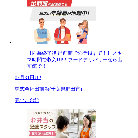
【応募終了後 出前館での登録まで！】スキ
マ時間で収入UP！フードデリバリーなら出
前館で！
07月31日UP
株式会社出前館(千葉県野田市)
完全歩合給