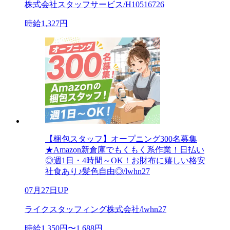
株式会社スタッフサービス/H10516726
時給1,327円
【梱包スタッフ】オープニング300名募集
★Amazon新倉庫でもくもく系作業！日払い
◎週1日・4時間～OK！お財布に嬉しい格安
社食あり♪髪色自由◎/lwhn27
07月27日UP
ライクスタッフィング株式会社/lwhn27
時給1,350円〜1,688円