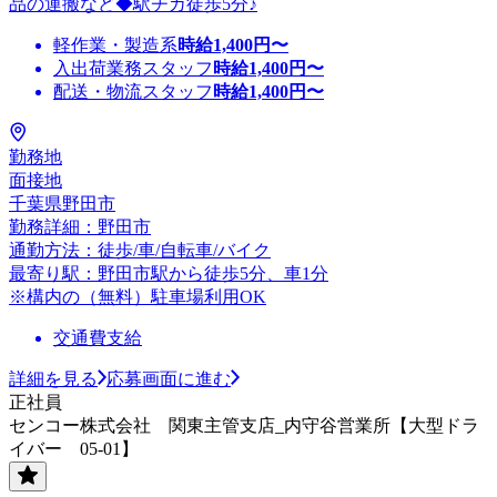
品の運搬など◆駅チカ徒歩5分♪
軽作業・製造系
時給
1,400
円〜
入出荷業務スタッフ
時給
1,400
円〜
配送・物流スタッフ
時給
1,400
円〜
勤務地
面接地
千葉県野田市
勤務詳細：野田市
通勤方法：徒歩/車/自転車/バイク
最寄り駅：野田市駅から徒歩5分、車1分
※構内の（無料）駐車場利用OK
交通費支給
詳細を見る
応募画面に進む
正社員
センコー株式会社 関東主管支店_内守谷営業所【大型ドラ
イバー 05-01】