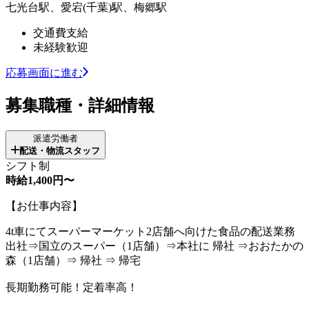
七光台駅、愛宕(千葉)駅、梅郷駅
交通費支給
未経験歓迎
応募画面に進む
募集職種・詳細情報
派遣労働者
配送・物流スタッフ
シフト制
時給1,400円〜
【お仕事内容】
4t車にてスーパーマーケット2店舗へ向けた食品の配送業務
出社⇒国立のスーパー（1店舗）⇒本社に 帰社 ⇒おおたかの
森（1店舗）⇒ 帰社 ⇒ 帰宅
長期勤務可能！定着率高！