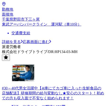
勤務地
面接地
千葉県野田市下三ヶ尾
東武アーバンパークライン 運河駅（車10分）
交通費支給
詳細を見る
応募画面に進む
派遣労働者
株式会社ドライブトライブ/DR:HP134-03-MH
#30～40代男女活躍中【4t車にてカゴ車に入った生鮮食品の
店舗配送】研修期間の給与変動なし★安心のスタート！初め
ての方も収入面で不安なく始められます！