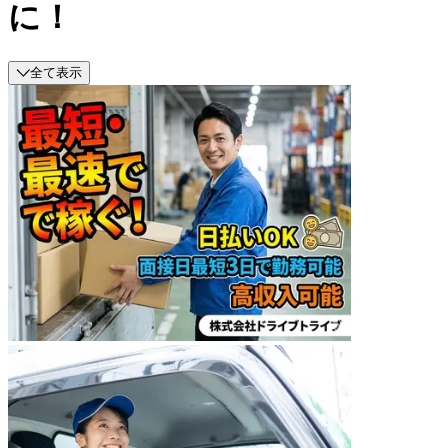
に！
全て表示