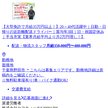
【大型免許で月給35万円以上！】20～40代活躍中｜日勤・日
帰りの近距離配送ドライバー｜賞与年3回｜日・祝固定休み
｜手当充実【業界月給平均より月2万円増し！】
配送・物流スタッフ
月給
350,000
円〜
400,000
円
勤務地
面接地
千葉県野田市 ＊こちらは募集エリアです。勤務地詳細は原
稿内をご確認ください。
☆無料駐車場有り!車・バイク通勤OK!
交通費支給
詳細を見る
応募画面に進む
派遣労働者