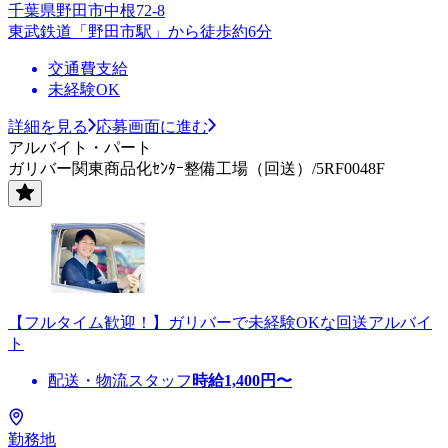
千葉県野田市中根72-8
東武鉄道「野田市駅」から徒歩約6分
交通費支給
未経験OK
詳細を見る
応募画面に進む
アルバイト・パート
ガリバー関東商品化ｾﾝﾀｰ整備工場（回送）/5RF0048F
【フルタイム歓迎！】ガリバーで未経験OKな回送アルバイ
ト
配送・物流スタッフ
時給
1,400
円〜
勤務地