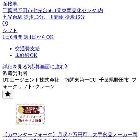
面接地
千葉県野田市七光台66-1関東商品化センタ-内
七光台駅 徒歩13分、川間駅 徒歩16分
シフト
1日6時間 週4日からOK
交通費支給
未経験OK
詳細を見る
応募画面に進む
派遣労働者
UTエージェント株式会社 南関東第一CU_千葉県野田市_フ
ォークリフト･クレーン
【カウンターフォーク】月収27万円可！大手食品メーカー商