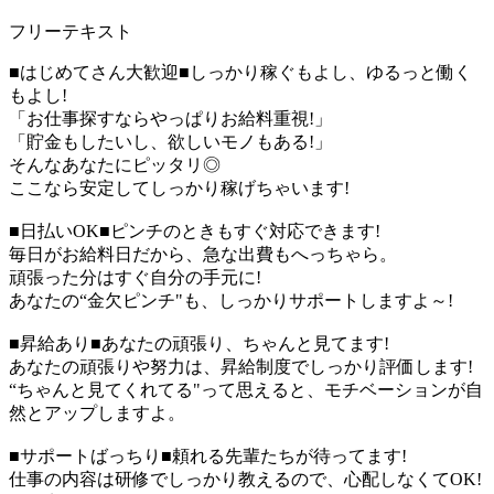
フリーテキスト
■はじめてさん大歓迎■しっかり稼ぐもよし、ゆるっと働く
もよし!
「お仕事探すならやっぱりお給料重視!」
「貯金もしたいし、欲しいモノもある!」
そんなあなたにピッタリ◎
ここなら安定してしっかり稼げちゃいます!
■日払いOK■ピンチのときもすぐ対応できます!
毎日がお給料日だから、急な出費もへっちゃら。
頑張った分はすぐ自分の手元に!
あなたの“金欠ピンチ"も、しっかりサポートしますよ～!
■昇給あり■あなたの頑張り、ちゃんと見てます!
あなたの頑張りや努力は、昇給制度でしっかり評価します!
“ちゃんと見てくれてる"って思えると、モチベーションが自
然とアップしますよ。
■サポートばっちり■頼れる先輩たちが待ってます!
仕事の内容は研修でしっかり教えるので、心配しなくてOK!