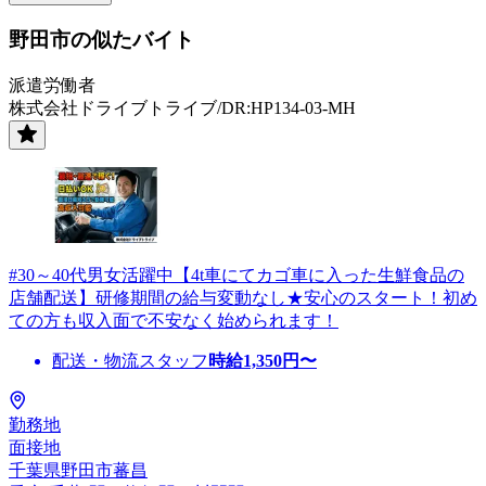
野田市の似たバイト
派遣労働者
株式会社ドライブトライブ/DR:HP134-03-MH
#30～40代男女活躍中【4t車にてカゴ車に入った生鮮食品の
店舗配送】研修期間の給与変動なし★安心のスタート！初め
ての方も収入面で不安なく始められます！
配送・物流スタッフ
時給
1,350
円〜
勤務地
面接地
千葉県野田市蕃昌