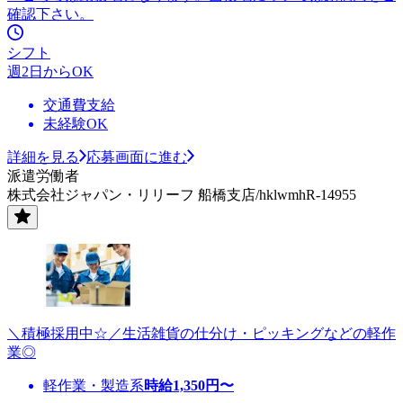
確認下さい。
シフト
週2日からOK
交通費支給
未経験OK
詳細を見る
応募画面に進む
派遣労働者
株式会社ジャパン・リリーフ 船橋支店/hklwmhR-14955
＼積極採用中☆／生活雑貨の仕分け・ピッキングなどの軽作
業◎
軽作業・製造系
時給
1,350
円〜