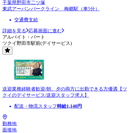
千葉県野田市二ツ塚
東武アーバンパークライン 梅郷駅（車5分）
交通費支給
詳細を見る
応募画面に進む
アルバイト・パート
ツクイ野田市駅前(デイサービス)
送迎業務経験者歓迎/朝、夕の両方に出勤できる方優遇【ツ
クイのデイサービス/送迎スタッフ求人】
配送・物流スタッフ
時給
1,140
円
勤務地
面接地