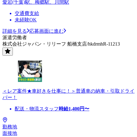
愛宕(千葉)駅、梅郷駅、川間駅
交通費支給
未経験OK
詳細を見る
応募画面に進む
派遣労働者
株式会社ジャパン・リリーフ 船橋支店/hkdrmhR-11213
＜レア案件★車好きを仕事に！＞普通車の納車・引取ドライ
バー！
配送・物流スタッフ
時給
1,400
円〜
勤務地
面接地