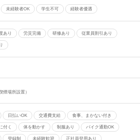
未経験者OK
学生不可
経験者優遇
度あり
労災完備
研修あり
従業員割引あり
り
喫煙場所設置）
日払いOK
交通費支給
食事、まかない付き
に付く
体を動かす
制服あり
バイク通勤OK
登録制
未経験歓迎
正社員登用あり