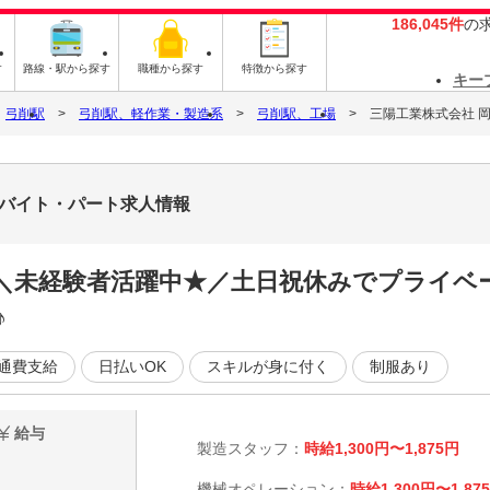
186,045件
の
す
路線・駅から探す
職種から探す
特徴から探す
キー
弓削駅
弓削駅、軽作業・製造系
弓削駅、工場
三陽工業株式会社 岡
のバイト・パート求人情報
】＼未経験者活躍中★／土日祝休みでプライベ
♪
通費支給
日払いOK
スキルが身に付く
制服あり
給与
製造スタッフ：
時給1,300円〜1,875円
機械オペレーション：
時給1,300円〜1,87