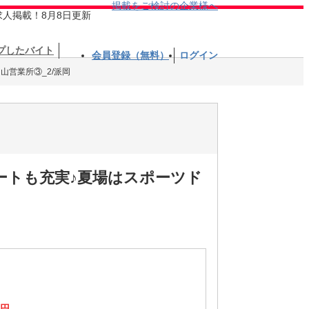
掲載をご検討の企業様へ
求人掲載！8月8日更新
プしたバイト
会員登録（無料）
ログイン
山営業所③_2/派岡
ートも充実♪夏場はスポーツド
5円