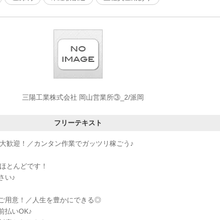
三陽工業株式会社 岡山営業所③_2/派岡
フリーテキスト
方大歓迎！／カンタン作業でガッツリ稼ごう♪
がほとんどです！
さい♪
ご用意！／人生を豊かにできる◎
払いOK♪