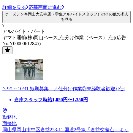
詳細を見る
応募画面に進む
ケーズデンキ岡山大安寺店（学生アルバイトスタッフ）のその他の求人
を見る
アルバイト・パート
ヤマト運輸(株)岡山ベース_仕分け作業（ベース）[仕](広告
No.Y00000612845)
＼9/1～10/31 短期募集！／仕分け作業◎未経験者歓迎♪[仕]
倉庫スタッフ
時給
1,050
円〜
1,350
円
勤務地
面接地
岡山県岡山市中区倉益253-11 国道2号線「倉益交差点」より