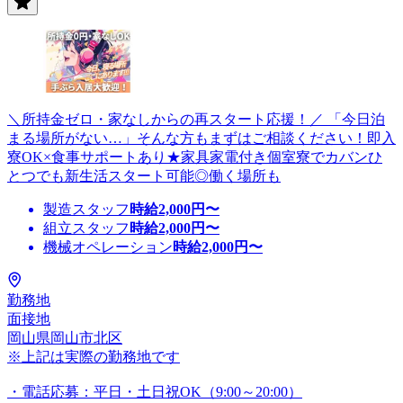
＼所持金ゼロ・家なしからの再スタート応援！／ 「今日泊
まる場所がない…」そんな方もまずはご相談ください！即入
寮OK×食事サポートあり★家具家電付き個室寮でカバンひ
とつでも新生活スタート可能◎働く場所も
製造スタッフ
時給
2,000
円〜
組立スタッフ
時給
2,000
円〜
機械オペレーション
時給
2,000
円〜
勤務地
面接地
岡山県岡山市北区
※上記は実際の勤務地です
・電話応募：平日・土日祝OK（9:00～20:00）