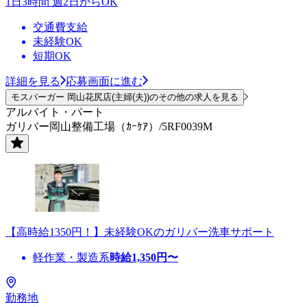
1日3時間 週2日からOK
交通費支給
未経験OK
短期OK
詳細を見る
応募画面に進む
モスバーガー 岡山花尻店(主婦(夫))のその他の求人を見る
アルバイト・パート
ガリバー岡山整備工場（ｶｰｹｱ）/5RF0039M
【高時給1350円！】未経験OKのガリバー洗車サポート
軽作業・製造系
時給
1,350
円〜
勤務地