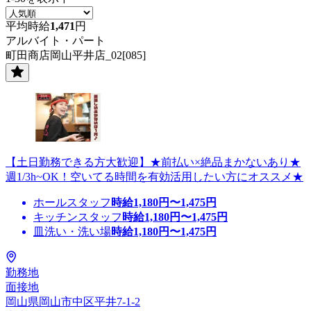
平均時給
1,471
円
アルバイト・パート
町田商店岡山平井店_02[085]
【土日勤務できる方大歓迎】★前払い×絶品まかないあり★
週1/3h~OK！空いてる時間を有効活用したい方にオススメ★
ホールスタッフ
時給
1,180
円〜
1,475
円
キッチンスタッフ
時給
1,180
円〜
1,475
円
皿洗い・洗い場
時給
1,180
円〜
1,475
円
勤務地
面接地
岡山県岡山市中区平井7-1-2