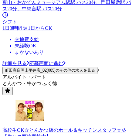
東山・おかでんミュージアム駅駅 バス20分、門田屋敷駅 バ
ス20分、中納言駅 バス20分
シフト
1日3時間 週1日からOK
交通費支給
未経験OK
まかないあり
詳細を見る
応募画面に進む
町田商店岡山平井店_02[085]のその他の求人を見る
アルバイト・パート
とんかつ・牛かつ ふく徳
高校生OK☆とんかつ店のホール＆キッチンスタッフ☆彡