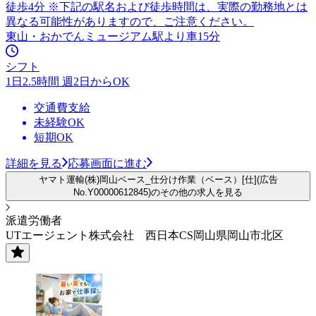
徒歩4分 ※下記の駅名および徒歩時間は、実際の勤務地とは
異なる可能性がありますので、ご注意ください。
東山・おかでんミュージアム駅より車15分
シフト
1日2.5時間 週2日からOK
交通費支給
未経験OK
短期OK
詳細を見る
応募画面に進む
ヤマト運輸(株)岡山ベース_仕分け作業（ベース）[仕](広告
No.Y00000612845)のその他の求人を見る
派遣労働者
UTエージェント株式会社 西日本CS岡山県岡山市北区