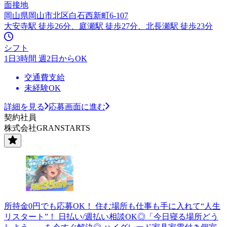
面接地
岡山県岡山市北区白石西新町6-107
大安寺駅 徒歩26分、庭瀬駅 徒歩27分、北長瀬駅 徒歩23分
シフト
1日3時間 週2日からOK
交通費支給
未経験OK
詳細を見る
応募画面に進む
契約社員
株式会社GRANSTARTS
所持金0円でも応募OK！ 住む場所も仕事も手に入れて“人生
リスタート”！ 日払い/週払い相談OK◎「今日寝る場所どう