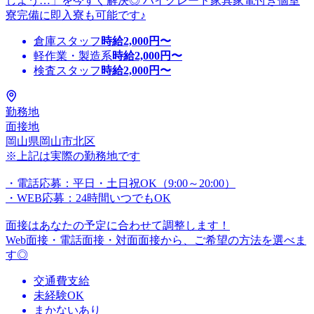
しよう…」を今すぐ解決◎ ハイグレード家具家電付き個室
寮完備に即入寮も可能です♪
倉庫スタッフ
時給
2,000
円〜
軽作業・製造系
時給
2,000
円〜
検査スタッフ
時給
2,000
円〜
勤務地
面接地
岡山県岡山市北区
※上記は実際の勤務地です
・電話応募：平日・土日祝OK（9:00～20:00）
・WEB応募：24時間いつでもOK
面接はあなたの予定に合わせて調整します！
Web面接・電話面接・対面面接から、ご希望の方法を選べま
す◎
交通費支給
未経験OK
まかないあり