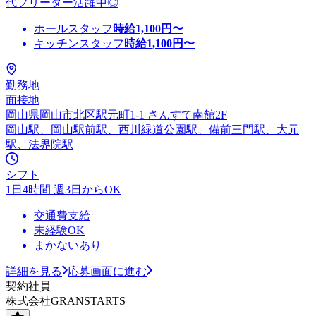
代フリーター活躍中◎
ホールスタッフ
時給
1,100
円〜
キッチンスタッフ
時給
1,100
円〜
勤務地
面接地
岡山県岡山市北区駅元町1-1 さんすて南館2F
岡山駅、岡山駅前駅、西川緑道公園駅、備前三門駅、大元
駅、法界院駅
シフト
1日4時間 週3日からOK
交通費支給
未経験OK
まかないあり
詳細を見る
応募画面に進む
契約社員
株式会社GRANSTARTS