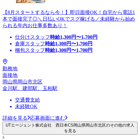
【8月スタートするなら今！】即日面接OK！自宅から電話1
本で面接完了◎＼日払いOKでスグ稼げる／未経験から始め
られる年内お仕事多数あり！
仕分けスタッフ
時給
1,300
円〜
1,700
円
倉庫スタッフ
時給
1,300
円〜
1,700
円
梱包スタッフ
時給
1,300
円〜
1,700
円
勤務地
面接地
岡山県岡山市北区
金川駅、建部駅、玉柏駅
交通費支給
未経験OK
詳細を見る
応募画面に進む
UTエージェント株式会社 西日本CS岡山県岡山市北区のその他の求人
を見る