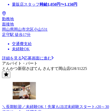
量販店スタッフ
時給
1,050
円〜
1,150
円
勤務地
面接地
岡山県岡山市北区小山531
足守駅 徒歩17分
交通費支給
未経験OK
詳細を見る
応募画面に進む
アルバイト・パート
とんかつ新宿さぼてん さんすて岡山店GH/11225
＼長期歓迎／未経験OK！先輩もほぼ未経験スタート♪20～30