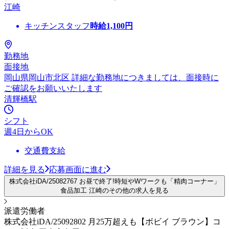
江崎
キッチンスタッフ
時給
1,100
円
勤務地
面接地
岡山県岡山市北区 詳細な勤務地につきましては、面接時に
ご確認をお願いいたします
清輝橋駅
シフト
週4日からOK
交通費支給
詳細を見る
応募画面に進む
株式会社iDA/25082767 お昼で終了!時短やWワークも「精肉コーナー」
食品加工 江崎のその他の求人を見る
派遣労働者
株式会社iDA/25092802 月25万超えも【ボビイ ブラウン】コ