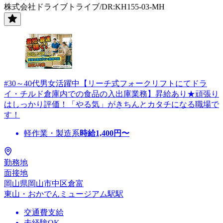
株式会社ドライブトライブ/DR:KH155-03-MH
#30～40代男女活躍中【リーチ式フォークリフトにてドラ
イ・チルド倉庫内での食品の入出庫業務】昇給あり★頑張り
はしっかり評価！「やる気」がきちんとカタチになる職場で
す！
軽作業・製造系
時給
1,400
円〜
勤務地
面接地
岡山県岡山市中区倉富
東山・おかでんミュージアム駅駅
交通費支給
未経験OK