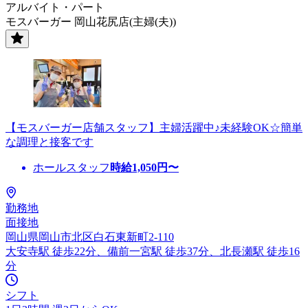
アルバイト・パート
モスバーガー 岡山花尻店(主婦(夫))
【モスバーガー店舗スタッフ】主婦活躍中♪未経験OK☆簡単
な調理と接客です
ホールスタッフ
時給
1,050
円〜
勤務地
面接地
岡山県岡山市北区白石東新町2-110
大安寺駅 徒歩22分、備前一宮駅 徒歩37分、北長瀬駅 徒歩16
分
シフト