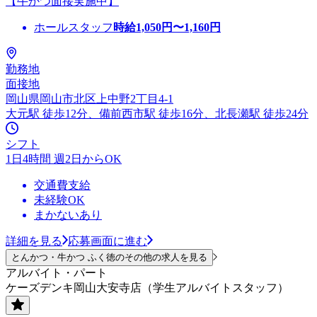
【牛かつ面接実施中】
ホールスタッフ
時給
1,050
円〜
1,160
円
勤務地
面接地
岡山県岡山市北区上中野2丁目4-1
大元駅 徒歩12分、備前西市駅 徒歩16分、北長瀬駅 徒歩24分
シフト
1日4時間 週2日からOK
交通費支給
未経験OK
まかないあり
詳細を見る
応募画面に進む
とんかつ・牛かつ ふく徳のその他の求人を見る
アルバイト・パート
ケーズデンキ岡山大安寺店（学生アルバイトスタッフ）