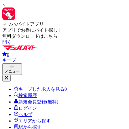
×
マッハバイトアプリ
アプリでお得にバイト探し！
無料ダウンロードはこちら
開く
0
キープ
メニュー
キープした求人を見る
0
検索履歴
新規会員登録(無料)
ログイン
ヘルプ
エリアから探す
駅から探す