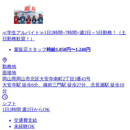
≪学生アルバイト≫1日2時間~7時間×週2日～5日勤務！（土
日勤務歓迎！）
量販店スタッフ
時給
1,050
円〜
1,240
円
勤務地
面接地
岡山県岡山市北区大安寺南町2丁目3番43号
大安寺駅 徒歩6分、備前三門駅 徒歩27分、北長瀬駅 徒歩10
分
シフト
1日2時間 週2日からOK
交通費支給
未経験OK