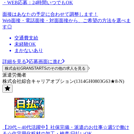
・WEB応募：24時間いつでもOK
面接はあなたの予定に合わせて調整します！
Web面接・電話面接・対面面接から、ご希望の方法を選べま
す◎
交通費支給
未経験OK
まかないあり
詳細を見る
応募画面に進む
株式会社GRANSTARTSのその他の求人を見る
派遣労働者
株式会社綜合キャリアオプション(1314GH0803G63★8-N)
【20代～40代活躍中】社保完備・派遣のお仕事☆週5で働け
る☆住宅用化粧材の加工・検査/日払いOK