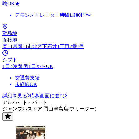
験OK★
デモンストレーター
時給
1,300
円〜
勤務地
面接地
岡山県岡山市北区下石井1丁目2番1号
シフト
1日7時間 週1日からOK
交通費支給
未経験OK
詳細を見る
応募画面に進む
アルバイト・パート
ジャンブルストア 岡山津島店(フリーター)