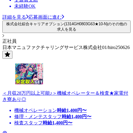
未経験OK
詳細を見る
応募画面に進む
株式会社綜合キャリアオプション(1314GH0803G63★10-N)のその他の
求人を見る
正社員
日本マニュファクチャリングサービス株式会社01/hiro250626
＜月収28万円以上可能♪＞機械オペレーター＆検査★家電付
き寮あり◎
機械オペレーション
時給
1,400
円〜
修理・メンテスタッフ
時給
1,400
円〜
検査スタッフ
時給
1,400
円〜