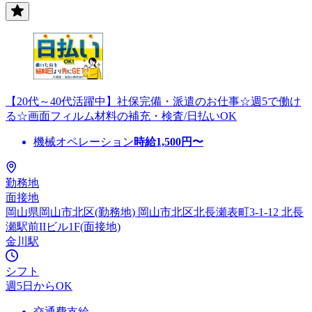
【20代～40代活躍中】社保完備・派遣のお仕事☆週5で働け
る☆画面フィルム材料の補充・検査/日払いOK
機械オペレーション
時給
1,500
円〜
勤務地
面接地
岡山県岡山市北区(勤務地) 岡山市北区北長瀬表町3-1-12 北長
瀬駅前IIビル1F(面接地)
金川駅
シフト
週5日からOK
交通費支給