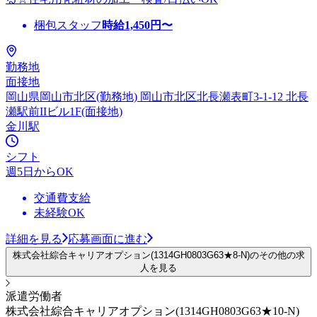
梱包スタッフ
時給
1,450
円〜
勤務地
面接地
岡山県岡山市北区(勤務地) 岡山市北区北長瀬表町3-1-12 北長
瀬駅前IIビル1F(面接地)
金川駅
シフト
週5日からOK
交通費支給
未経験OK
詳細を見る
応募画面に進む
株式会社綜合キャリアオプション(1314GH0803G63★8-N)のその他の求
人を見る
派遣労働者
株式会社綜合キャリアオプション(1314GH0803G63★10-N)