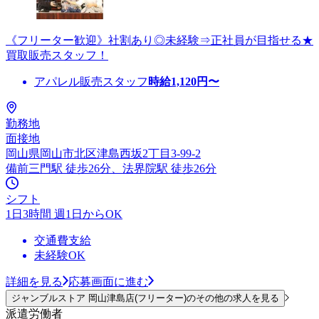
《フリーター歓迎》社割あり◎未経験⇒正社員が目指せる★
買取販売スタッフ！
アパレル販売スタッフ
時給
1,120
円〜
勤務地
面接地
岡山県岡山市北区津島西坂2丁目3-99-2
備前三門駅 徒歩26分、法界院駅 徒歩26分
シフト
1日3時間 週1日からOK
交通費支給
未経験OK
詳細を見る
応募画面に進む
ジャンブルストア 岡山津島店(フリーター)のその他の求人を見る
派遣労働者