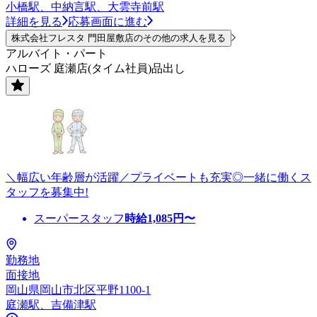
小橋駅、中納言駅、大雲寺前駅
詳細を見る
応募画面に進む
株式会社フレスタ 門田屋敷店のその他の求人を見る
アルバイト・パート
ハローズ 庭瀬店(タイム社員)品出し
＼幅広い年齢層が活躍／プライベートも充実◎一緒に働くス
タッフを募集中!
スーパースタッフ
時給
1,085
円〜
勤務地
面接地
岡山県岡山市北区平野1100-1
庭瀬駅、吉備津駅