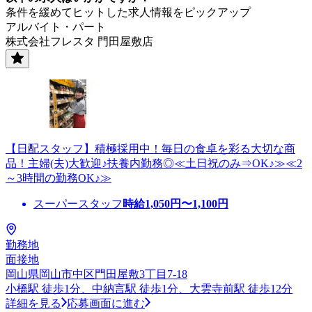
条件を緩めてヒットした求人情報をピックアップ
アルバイト・パート
株式会社フレスタ 門田屋敷店
【日配スタッフ】積極採用中！毎日の食卓を彩る大切な商
品！主婦(夫)大歓迎♪扶養内勤務◎≪土日祝のみ⇒OK♪≫≪2
～3時間の勤務OK♪≫
スーパースタッフ
時給
1,050
円〜
1,100
円
勤務地
面接地
岡山県岡山市中区門田屋敷3丁目7-18
小橋駅 徒歩1分、中納言駅 徒歩1分、大雲寺前駅 徒歩12分
詳細を見る
応募画面に進む