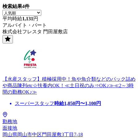
検索結果
4
件
平均時給
1,131
円
アルバイト・パート
株式会社フレスタ 門田屋敷店
【水産スタッフ】積極採用中！魚や魚介類などのパック詰め
や商品陳列etc☆扶養内OK！≪土日祝のみ⇒OK♪≫≪2～3時
間の勤務OK♪≫
スーパースタッフ
時給
1,050
円〜
1,100
円
勤務地
面接地
岡山県岡山市中区門田屋敷3丁目7-18