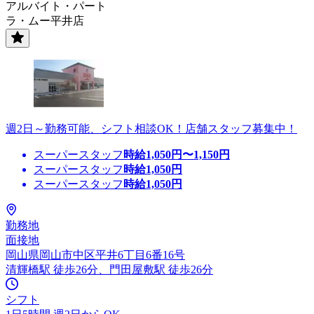
アルバイト・パート
ラ・ムー平井店
週2日～勤務可能、シフト相談OK！店舗スタッフ募集中！
スーパースタッフ
時給
1,050
円〜
1,150
円
スーパースタッフ
時給
1,050
円
スーパースタッフ
時給
1,050
円
勤務地
面接地
岡山県岡山市中区平井6丁目6番16号
清輝橋駅 徒歩26分、門田屋敷駅 徒歩26分
シフト