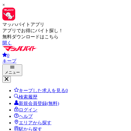
×
マッハバイトアプリ
アプリでお得にバイト探し！
無料ダウンロードはこちら
開く
0
キープ
メニュー
キープした求人を見る
0
検索履歴
新規会員登録(無料)
ログイン
ヘルプ
エリアから探す
駅から探す