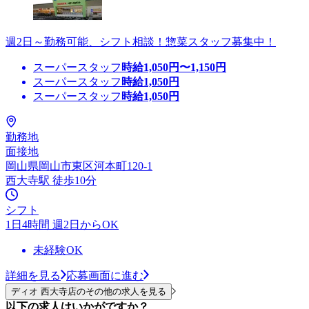
週2日～勤務可能、シフト相談！惣菜スタッフ募集中！
スーパースタッフ
時給
1,050
円〜
1,150
円
スーパースタッフ
時給
1,050
円
スーパースタッフ
時給
1,050
円
勤務地
面接地
岡山県岡山市東区河本町120-1
西大寺駅 徒歩10分
シフト
1日4時間 週2日からOK
未経験OK
詳細を見る
応募画面に進む
ディオ 西大寺店のその他の求人を見る
以下の求人はいかがですか？