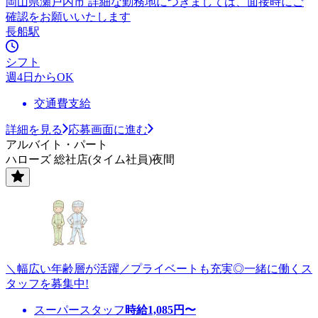
岡山県瀬戸内市 詳細な勤務地につきましては、面接時にご
確認をお願いいたします
長船駅
シフト
週4日からOK
交通費支給
詳細を見る
応募画面に進む
アルバイト・パート
ハローズ 総社店(タイム社員)夜間
＼幅広い年齢層が活躍／プライベートも充実◎一緒に働くス
タッフを募集中!
スーパースタッフ
時給
1,085
円〜