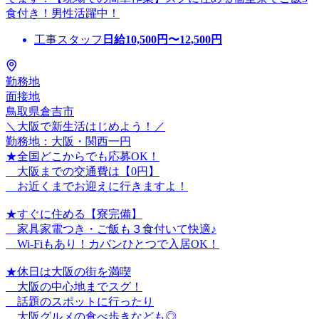
食付き！男性活躍中！
工事スタッフ
日給
10,500
円〜
12,500
円
勤務地
面接地
鳥取県倉吉市
＼大阪で新生活はじめよう！／
勤務地：大阪・関西一円
★全国どこからでも応募OK！
大阪までの交通費は【0円】
お近くまでお迎えに行きますよ！
★すぐに住める【寮完備】
家具家電つき・ご飯も３食付いて快適♪
Wi-Fiもあり！カバンひとつで入居OK！
★休日は大阪の街を満喫
大阪の中心地までスグ！
話題のスポットに行ったり
大阪グルメの食べ歩きなども◎