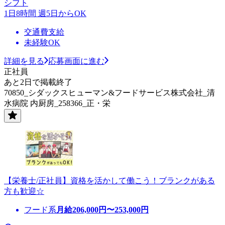
シフト
1日8時間 週5日からOK
交通費支給
未経験OK
詳細を見る
応募画面に進む
正社員
あと2日で掲載終了
70850_シダックスヒューマン&フードサービス株式会社_清
水病院 内厨房_258366_正・栄
【栄養士/正社員】資格を活かして働こう！ブランクがある
方も歓迎☆
フード系
月給
206,000
円〜
253,000
円