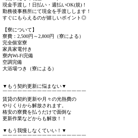
現金手渡し！日払い・週払いOK(規)！
勤務後事務所にて現金を手渡しします！
すぐにもらえるのが嬉しいポイント◎
【寮について】
寮費：2,500円～2,800円（寮による）
完全個室寮
家具家電付き
寮内Wi-Fi完備
空調完備
大浴場つき（寮による）
▼もう契約更新に悩まない▼
￣￣￣￣￣￣￣￣￣￣￣￣￣￣￣￣￣
賃貸の契約更新や月々の光熱費の
やりくりから解放されます。
格安の寮費を払うだけで面倒な
更新作業などからも解放！！
▼もう我慢しなくていい！▼
￣￣￣￣￣￣￣￣￣￣￣￣￣￣￣￣￣