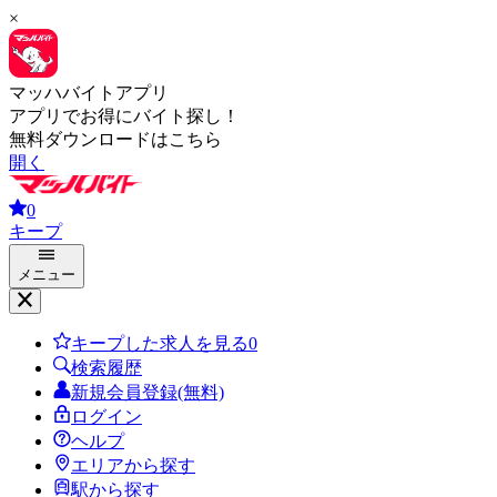
×
マッハバイトアプリ
アプリでお得にバイト探し！
無料ダウンロードはこちら
開く
0
キープ
メニュー
キープした求人を見る
0
検索履歴
新規会員登録(無料)
ログイン
ヘルプ
エリアから探す
駅から探す