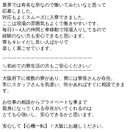
業界では有名な所なので働いてみたいなと思って
応募しました。
対応もよくスムーズに入寮できました。
ここは現場の雰囲気もよくて働きやすいです。
毎日3～4人の仲間と車移動で現場入りしてるので
経験のない方も安心できると思います。
寮もキレイだし良い人ばかりで
楽しく過ごせています。
￣￣￣￣￣￣￣￣￣￣￣￣￣￣￣￣￣￣￣
＼初めての寮生活の方もご安心ください／
￣￣￣￣￣￣￣￣￣￣￣￣￣￣￣￣￣￣￣
大阪府下に複数の寮があり、寮には寮長さんが在住。
常にスタッフさんを気遣い、何かあればすぐに相談できま
す。
お仕事の相談からプライベートな事まで
親身になってくれる存在がいてくれるのは
とても心強いし、安心できるかと思います。
安心して【心機一転】！大阪にお越しください。