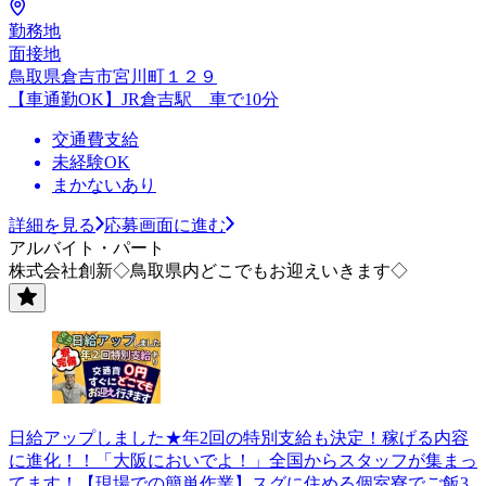
勤務地
面接地
鳥取県倉吉市宮川町１２９
【車通勤OK】JR倉吉駅 車で10分
交通費支給
未経験OK
まかないあり
詳細を見る
応募画面に進む
アルバイト・パート
株式会社創新◇鳥取県内どこでもお迎えいきます◇
日給アップしました★年2回の特別支給も決定！稼げる内容
に進化！！「大阪においでよ！」全国からスタッフが集まっ
てます！【現場での簡単作業】スグに住める個室寮でご飯3