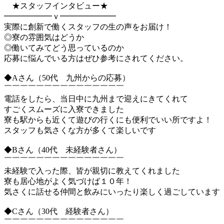
★スタッフインタビュー★
━━━━━━ｖ━━━━━━━
実際に創新で働くスタッフの生の声をお届け！
◎寮の雰囲気はどうか
◎働いてみてどう思っているのか
応募に悩んでいる方はぜひ参考にされてください。
◆Aさん（50代 九州からの応募）
￣￣￣￣￣￣￣￣￣￣￣￣￣￣￣
電話をしたら、当日中に九州まで迎えにきてくれて
すごくスムーズに入寮できました
寮も駅からも近くて遊びの行くにも便利でいい所ですよ！
スタッフも気さくな方が多くて楽しいです
◆Bさん（40代 未経験者さん）
￣￣￣￣￣￣￣￣￣￣￣￣￣￣￣
未経験で入った際、皆が親切に教えてくれました
寮も居心地がよく気づけば１０年！
気さくに話せる仲間と飲みにいったり楽しく過ごしています
◆Cさん（30代 経験者さん）
￣￣￣￣￣￣￣￣￣￣￣￣￣￣￣