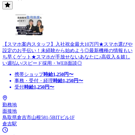
【スマホ案内スタッフ】入社祝金最大10万円★スマホ選びや
設定のお手伝い！未経験から始めよう◎最新機種の情報もい
ち早くゲット★スマホが手放せないあなたに♪高収入＆嬉し
い週払い/スピード採用・WEB面談◎
携帯ショップ
時給
1,250
円〜
事務・受付・経理
時給
1,250
円〜
受付
時給
1,250
円〜
勤務地
面接地
鳥取県倉吉市山根581-5BITビル1F
倉吉駅