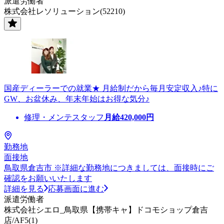
派遣労働者
株式会社レソリューション(52210)
国産ディーラーでの就業★ 月給制だから毎月安定収入♪特に
GW、お盆休み、年末年始はお得な気分♪
修理・メンテスタッフ
月給
420,000
円
勤務地
面接地
鳥取県倉吉市 ※詳細な勤務地につきましては、面接時にご
確認をお願いいたします
詳細を見る
応募画面に進む
派遣労働者
株式会社シエロ_鳥取県【携帯キャ】ドコモショップ倉吉
店/AF5(1)