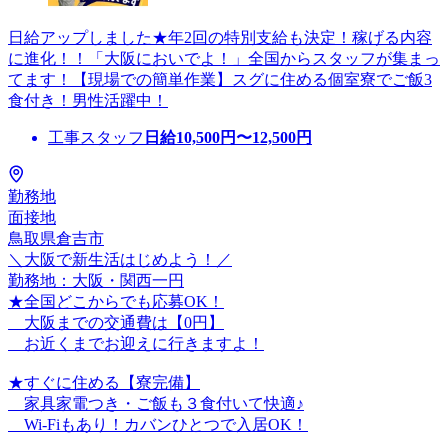
日給アップしました★年2回の特別支給も決定！稼げる内容
に進化！！「大阪においでよ！」全国からスタッフが集まっ
てます！【現場での簡単作業】スグに住める個室寮でご飯3
食付き！男性活躍中！
工事スタッフ
日給
10,500
円〜
12,500
円
勤務地
面接地
鳥取県倉吉市
＼大阪で新生活はじめよう！／
勤務地：大阪・関西一円
★全国どこからでも応募OK！
大阪までの交通費は【0円】
お近くまでお迎えに行きますよ！
★すぐに住める【寮完備】
家具家電つき・ご飯も３食付いて快適♪
Wi-Fiもあり！カバンひとつで入居OK！