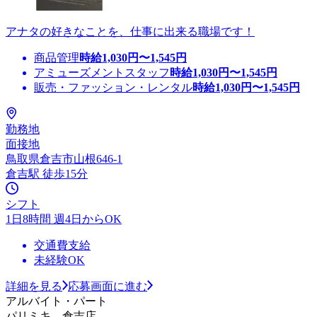
アナタの好きなことを、仕事に出来る職場です！
商品管理
時給
1,030
円〜
1,545
円
アミューズメントスタッフ
時給
1,030
円〜
1,545
円
販売・ファッション・レンタル
時給
1,030
円〜
1,545
円
勤務地
面接地
鳥取県倉吉市山根646-1
倉吉駅 徒歩15分
シフト
1日8時間 週4日からOK
交通費支給
未経験OK
詳細を見る
応募画面に進む
アルバイト・パート
パリミキ 倉吉店