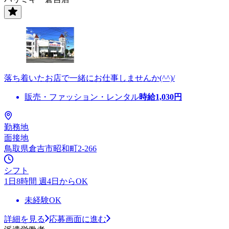
落ち着いたお店で一緒にお仕事しませんか(^^)/
販売・ファッション・レンタル
時給
1,030
円
勤務地
面接地
鳥取県倉吉市昭和町2-266
シフト
1日8時間 週4日からOK
未経験OK
詳細を見る
応募画面に進む