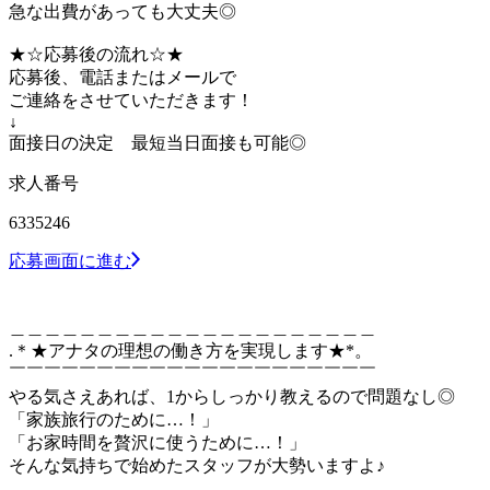
急な出費があっても大丈夫◎
★☆応募後の流れ☆★
応募後、電話またはメールで
ご連絡をさせていただきます！
↓
面接日の決定 最短当日面接も可能◎
求人番号
6335246
応募画面に進む
＿＿＿＿＿＿＿＿＿＿＿＿＿＿＿＿＿＿＿＿＿
.＊★アナタの理想の働き方を実現します★*。
￣￣￣￣￣￣￣￣￣￣￣￣￣￣￣￣￣￣￣￣￣
やる気さえあれば、1からしっかり教えるので問題なし◎
「家族旅行のために…！」
「お家時間を贅沢に使うために…！」
そんな気持ちで始めたスタッフが大勢いますよ♪