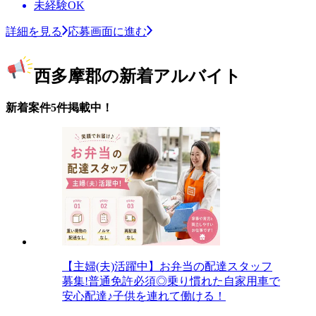
未経験OK
詳細を見る
応募画面に進む
西多摩郡の新着アルバイト
新着案件5件掲載中！
【主婦(夫)活躍中】お弁当の配達スタッフ
募集!普通免許必須◎乗り慣れた自家用車で
安心配達♪子供を連れて働ける！