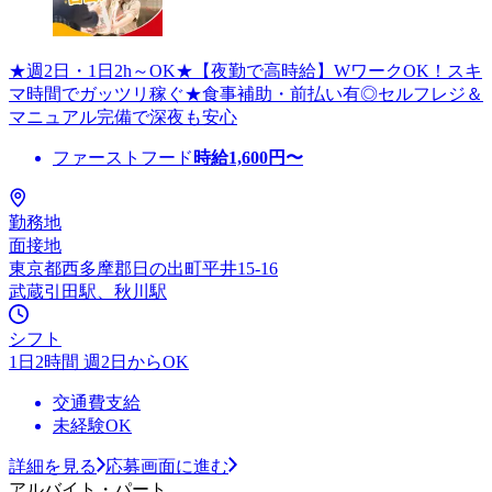
★週2日・1日2h～OK★【夜勤で高時給】WワークOK！スキ
マ時間でガッツリ稼ぐ★食事補助・前払い有◎セルフレジ＆
マニュアル完備で深夜も安心
ファーストフード
時給
1,600
円〜
勤務地
面接地
東京都西多摩郡日の出町平井15-16
武蔵引田駅、秋川駅
シフト
1日2時間 週2日からOK
交通費支給
未経験OK
詳細を見る
応募画面に進む
アルバイト・パート