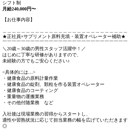
シフト制
月給240,000円〜
【お仕事内容】
＿＿＿＿＿＿＿＿＿＿＿＿＿＿＿＿＿＿＿＿＿＿＿＿＿＿＿
★正社員×サプリメント原料充填・装置オペレーター補助★
￣￣￣￣￣￣￣￣￣￣￣￣￣￣￣￣￣￣￣￣￣￣￣￣￣￣￣
＼20歳～30歳の男性スタッフ活躍中！／
はじめに丁寧な研修がありますので、
未経験の方でもご安心ください♪
<具体的には…>
・健康食品の原料計量作業
・健康食品の錠剤、顆粒を作る装置オペレーター
・健康食品のコーティング
・重量物の運搬業務
・その他付随業務 など
入社後は現場業務の習得からスタートし、
適性や習熟状況に応じて担当業務の幅を広げていただきます
◎