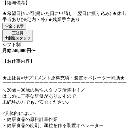
【給与備考】
★希望日払い可(働いた日に申請し、翌日に振り込み) ★休出
手当あり(法定内・外) ★残業手当あり
全て表示
正社員
製造スタッフ
シフト制
月給240,000円〜
【お仕事内容】
＿＿＿＿＿＿＿＿＿＿＿＿＿＿＿＿＿＿＿＿＿＿＿＿＿＿＿
★正社員×サプリメント原料充填・装置オペレーター補助★
￣￣￣￣￣￣￣￣￣￣￣￣￣￣￣￣￣￣￣￣￣￣￣￣￣￣￣
＼20歳～30歳の男性スタッフ活躍中！／
はじめに丁寧な研修がありますので、
未経験の方でもご安心ください♪
<具体的には…>
・健康食品の原料計量作業
・健康食品の錠剤、顆粒を作る装置オペレーター