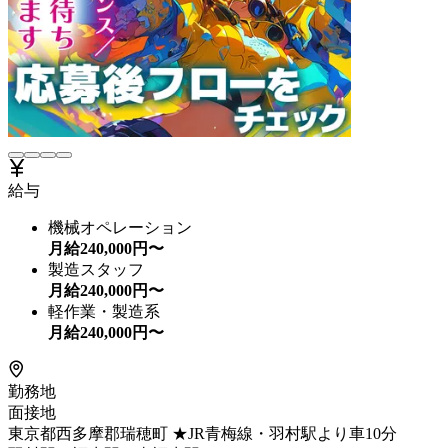
給与
機械オペレーション
月給
240,000
円〜
製造スタッフ
月給
240,000
円〜
軽作業・製造系
月給
240,000
円〜
勤務地
面接地
東京都西多摩郡瑞穂町 ★JR青梅線・羽村駅より車10分