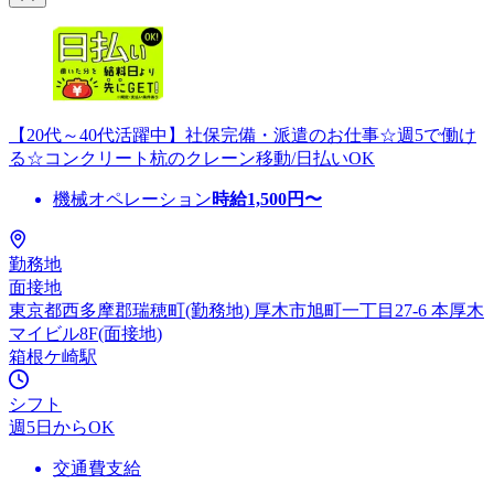
【20代～40代活躍中】社保完備・派遣のお仕事☆週5で働け
る☆コンクリート杭のクレーン移動/日払いOK
機械オペレーション
時給
1,500
円〜
勤務地
面接地
東京都西多摩郡瑞穂町(勤務地) 厚木市旭町一丁目27-6 本厚木
マイビル8F(面接地)
箱根ケ崎駅
シフト
週5日からOK
交通費支給