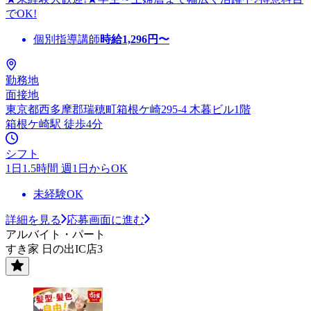
でOK!
個別指導講師
時給
1,296
円〜
勤務地
面接地
東京都西多摩郡瑞穂町箱根ケ崎295-4 木暮ビル1階
箱根ケ崎駅 徒歩4分
シフト
1日1.5時間 週1日からOK
未経験OK
詳細を見る
応募画面に進む
アルバイト・パート
すき家 日の出IC店3