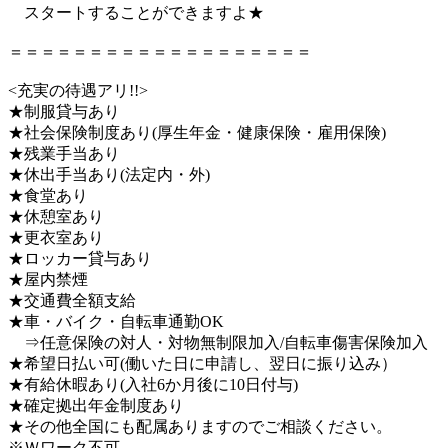
スタートすることができますよ★
＝＝＝＝＝＝＝＝＝＝＝＝＝＝＝＝＝＝＝
<充実の待遇アリ!!>
★制服貸与あり
★社会保険制度あり(厚生年金・健康保険・雇用保険)
★残業手当あり
★休出手当あり(法定内・外)
★食堂あり
★休憩室あり
★更衣室あり
★ロッカー貸与あり
★屋内禁煙
★交通費全額支給
★車・バイク・自転車通勤OK
⇒任意保険の対人・対物無制限加入/自転車傷害保険加入
★希望日払い可(働いた日に申請し、翌日に振り込み）
★有給休暇あり(入社6か月後に10日付与)
★確定拠出年金制度あり
★その他全国にも配属ありますのでご相談ください。
※Ｗワーク不可