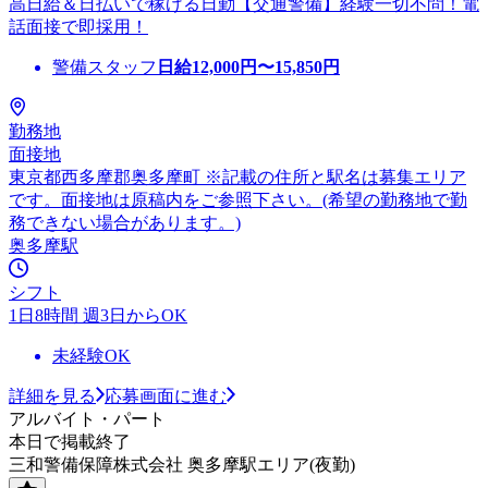
高日給＆日払いで稼げる日勤【交通警備】経験一切不問！電
話面接で即採用！
警備スタッフ
日給
12,000
円〜
15,850
円
勤務地
面接地
東京都西多摩郡奥多摩町 ※記載の住所と駅名は募集エリア
です。面接地は原稿内をご参照下さい。(希望の勤務地で勤
務できない場合があります。)
奥多摩駅
シフト
1日8時間 週3日からOK
未経験OK
詳細を見る
応募画面に進む
アルバイト・パート
本日で掲載終了
三和警備保障株式会社 奥多摩駅エリア(夜勤)