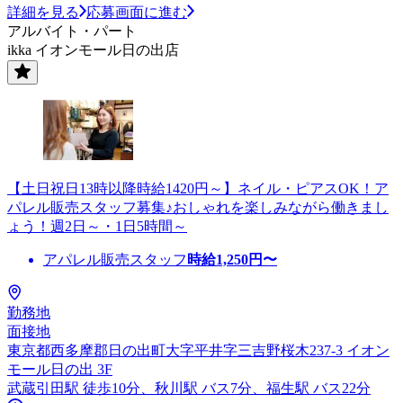
詳細を見る
応募画面に進む
アルバイト・パート
ikka イオンモール日の出店
【土日祝日13時以降時給1420円～】ネイル・ピアスOK！ア
パレル販売スタッフ募集♪おしゃれを楽しみながら働きまし
ょう！週2日～・1日5時間～
アパレル販売スタッフ
時給
1,250
円〜
勤務地
面接地
東京都西多摩郡日の出町大字平井字三吉野桜木237-3 イオン
モール日の出 3F
武蔵引田駅 徒歩10分、秋川駅 バス7分、福生駅 バス22分