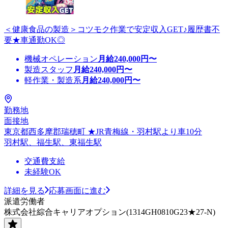
＜健康食品の製造＞コツモク作業で安定収入GET♪履歴書不
要★車通勤OK◎
機械オペレーション
月給
240,000
円〜
製造スタッフ
月給
240,000
円〜
軽作業・製造系
月給
240,000
円〜
勤務地
面接地
東京都西多摩郡瑞穂町 ★JR青梅線・羽村駅より車10分
羽村駅、福生駅、東福生駅
交通費支給
未経験OK
詳細を見る
応募画面に進む
派遣労働者
株式会社綜合キャリアオプション(1314GH0810G23★27-N)