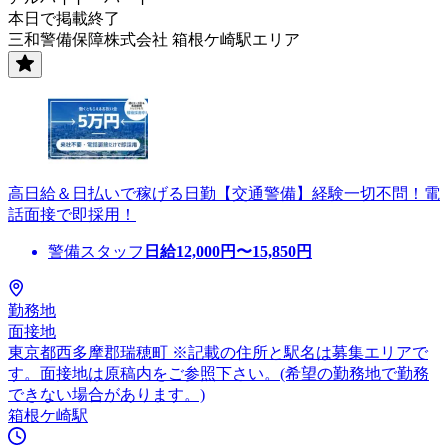
本日で掲載終了
三和警備保障株式会社 箱根ケ崎駅エリア
高日給＆日払いで稼げる日勤【交通警備】経験一切不問！電
話面接で即採用！
警備スタッフ
日給
12,000
円〜
15,850
円
勤務地
面接地
東京都西多摩郡瑞穂町 ※記載の住所と駅名は募集エリアで
す。面接地は原稿内をご参照下さい。(希望の勤務地で勤務
できない場合があります。)
箱根ケ崎駅