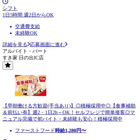
シフト
1日5時間 週2日からOK
交通費支給
未経験OK
詳細を見る
応募画面に進む
アルバイト・パート
すき家 日の出IC店
【早朝働ける方歓迎(手当あり)】◎積極採用中◎【食事補助
＆前払い有】週2・1日2h～OK！セルフレジで簡単接客◎マ
ニュアル完備で初バイト・未経験も安心！積極採用中
ファーストフード
時給
1,280
円〜