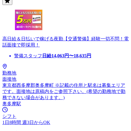
高日給＆日払いで稼げる夜勤【交通警備】経験一切不問！電
話面接で即採用！
警備スタッフ
日給
14,063
円〜
18,635
円
勤務地
面接地
東京都西多摩郡奥多摩町 ※記載の住所と駅名は募集エリア
です。面接地は原稿内をご参照下さい。(希望の勤務地で勤
務できない場合があります。)
奥多摩駅
シフト
1日8時間 週3日からOK