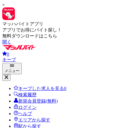
×
マッハバイトアプリ
アプリでお得にバイト探し！
無料ダウンロードはこちら
開く
0
キープ
メニュー
キープした求人を見る
0
検索履歴
新規会員登録(無料)
ログイン
ヘルプ
エリアから探す
駅から探す