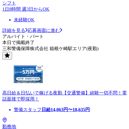
シフト
1日8時間 週3日からOK
未経験OK
詳細を見る
応募画面に進む
アルバイト・パート
本日で掲載終了
三和警備保障株式会社 箱根ケ崎駅エリア(夜勤)
高日給＆日払いで稼げる夜勤【交通警備】経験一切不問！電
話面接で即採用！
警備スタッフ
日給
14,063
円〜
18,635
円
勤務地