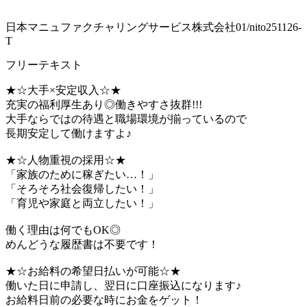
日本マニュファクチャリングサービス株式会社01/nito251126-
T
フリーテキスト
★☆大手×安定収入☆★
充実の福利厚生あり◎働きやすさ抜群!!!
大手ならではの待遇と職場環境が揃っているので
長期安定して働けますよ♪
★☆人物重視の採用☆★
「家族のために稼ぎたい…！」
「そろそろ社会復帰したい！」
「育児や家庭と両立したい！」
働く理由は何でもOK◎
めんどうな履歴書は不要です！
★☆お給料の希望日払いが可能☆★
働いた日に申請し、翌日に口座振込になります♪
お給料日前の必要な時にお金をゲット！