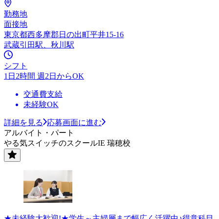
勤務地
面接地
東京都西多摩郡日の出町平井15-16
武蔵引田駅、秋川駅
シフト
1日2時間 週2日からOK
交通費支給
未経験OK
詳細を見る
応募画面に進む
アルバイト・パート
やる気スイッチのスクールIE 瑞穂校
★未経験大歓迎!★学生～主婦層まで幅広く活躍中♪得意科目