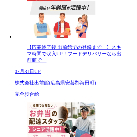
【応募終了後 出前館での登録まで！】スキ
マ時間で収入UP！フードデリバリーなら出
前館で！
07月31日UP
株式会社出前館(広島県安芸郡海田町)
完全歩合給