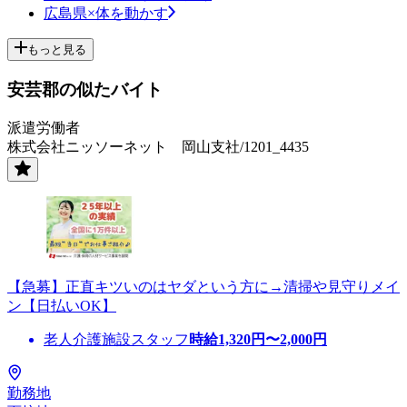
広島県×体を動かす
もっと見る
安芸郡の似たバイト
派遣労働者
株式会社ニッソーネット 岡山支社/1201_4435
【急募】正直キツいのはヤダという方に→清掃や見守りメイ
ン【日払いOK】
老人介護施設スタッフ
時給
1,320
円〜
2,000
円
勤務地