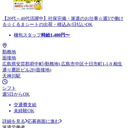
【20代～40代活躍中】社保完備・派遣のお仕事☆週5で働け
る☆くるまシートの出荷・積込み/日払いOK
梱包スタッフ
時給
1,400
円〜
勤務地
面接地
広島県安芸郡府中町(勤務地) 広島市中区十日市町1-1-9 相生
通り鷹匠ビル2F(面接地)
天神川駅
シフト
週5日からOK
交通費支給
未経験OK
詳細を見る
応募画面に進む
派遣労働者