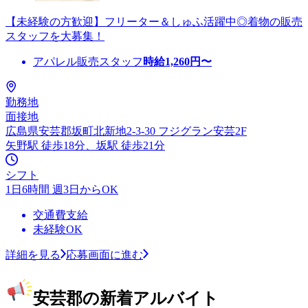
【未経験の方歓迎】フリーター＆しゅふ活躍中◎着物の販売
スタッフを大募集！
アパレル販売スタッフ
時給
1,260
円〜
勤務地
面接地
広島県安芸郡坂町北新地2-3-30 フジグラン安芸2F
矢野駅 徒歩18分、坂駅 徒歩21分
シフト
1日6時間 週3日からOK
交通費支給
未経験OK
詳細を見る
応募画面に進む
安芸郡の新着アルバイト