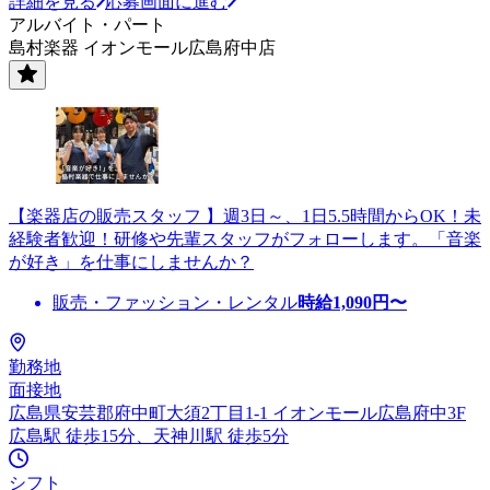
詳細を見る
応募画面に進む
アルバイト・パート
島村楽器 イオンモール広島府中店
【楽器店の販売スタッフ 】週3日～、1日5.5時間からOK！未
経験者歓迎！研修や先輩スタッフがフォローします。「音楽
が好き」を仕事にしませんか？
販売・ファッション・レンタル
時給
1,090
円〜
勤務地
面接地
広島県安芸郡府中町大須2丁目1-1 イオンモール広島府中3F
広島駅 徒歩15分、天神川駅 徒歩5分
シフト