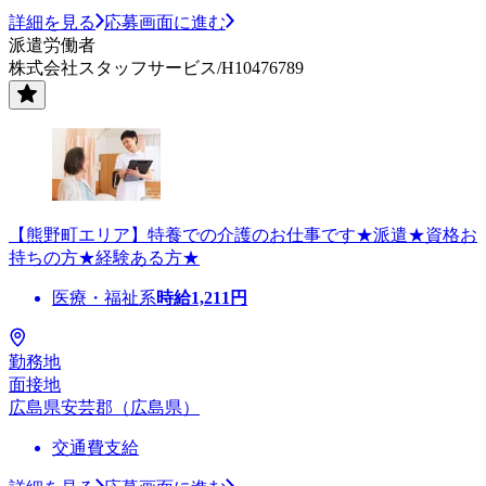
詳細を見る
応募画面に進む
派遣労働者
株式会社スタッフサービス/H10476789
【熊野町エリア】特養での介護のお仕事です★派遣★資格お
持ちの方★経験ある方★
医療・福祉系
時給
1,211
円
勤務地
面接地
広島県安芸郡（広島県）
交通費支給