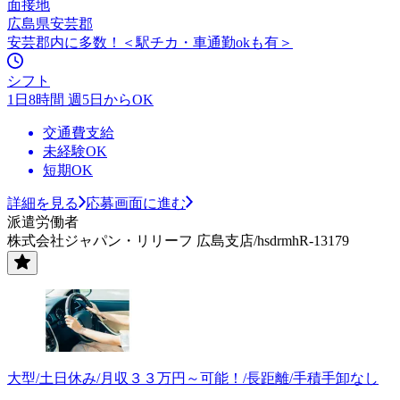
面接地
広島県安芸郡
安芸郡内に多数！＜駅チカ・車通勤okも有＞
シフト
1日8時間 週5日からOK
交通費支給
未経験OK
短期OK
詳細を見る
応募画面に進む
派遣労働者
株式会社ジャパン・リリーフ 広島支店/hsdrmhR-13179
大型/土日休み/月収３３万円～可能！/長距離/手積手卸なし