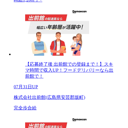
【応募終了後 出前館での登録まで！】スキ
マ時間で収入UP！フードデリバリーなら出
前館で！
07月31日UP
株式会社出前館(広島県安芸郡坂町)
完全歩合給