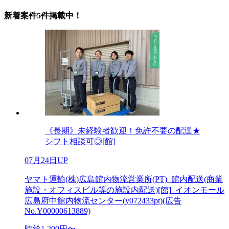
新着案件5件掲載中！
《長期》未経験者歓迎！免許不要の配達★
シフト相談可◎[館]
07月24日UP
ヤマト運輸(株)広島館内物流営業所(PT)_館内配送(商業
施設・オフィスビル等の施設内配送)[館]_イオンモール
広島府中館内物流センター(y072433pt)(広告
No.Y00000613889)
時給1,200円〜