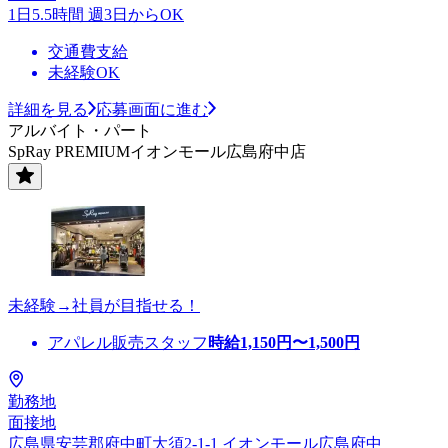
1日5.5時間 週3日からOK
交通費支給
未経験OK
詳細を見る
応募画面に進む
アルバイト・パート
SpRay PREMIUMイオンモール広島府中店
未経験→社員が目指せる！
アパレル販売スタッフ
時給
1,150
円〜
1,500
円
勤務地
面接地
広島県安芸郡府中町大須2-1-1 イオンモール広島府中