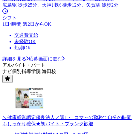
広島駅 徒歩25分、天神川駅 徒歩12分、矢賀駅 徒歩2分
シフト
1日4時間 週2日からOK
交通費支給
未経験OK
短期OK
詳細を見る
応募画面に進む
アルバイト・パート
ナビ個別指導学院 海田校
＼健康経営認定優良法人／週1・1コマ～の勤務で自分の時間
もしっかり確保★初バイト・ブランク歓迎