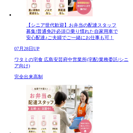
【シニア世代歓迎】お弁当の配達スタッフ
募集!普通免許必須◎乗り慣れた自家用車で
安心配達♪ご夫婦でご一緒にお仕事も可！
07月28日UP
ワタミの宅食 広島安芸府中営業所(宅配/業務委託/シニ
ア向け)
完全出来高制