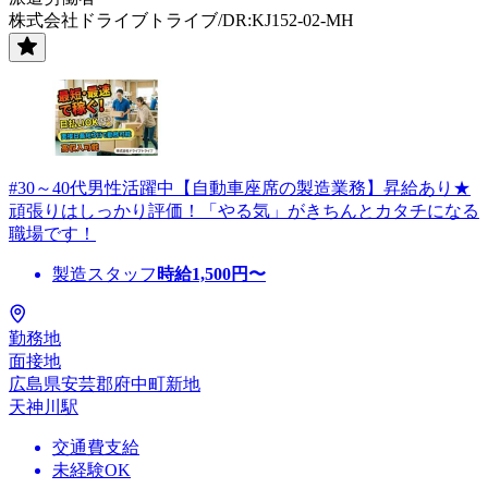
株式会社ドライブトライブ/DR:KJ152-02-MH
#30～40代男性活躍中【自動車座席の製造業務】昇給あり★
頑張りはしっかり評価！「やる気」がきちんとカタチになる
職場です！
製造スタッフ
時給
1,500
円〜
勤務地
面接地
広島県安芸郡府中町新地
天神川駅
交通費支給
未経験OK