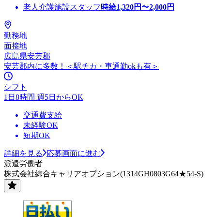
老人介護施設スタッフ
時給
1,320
円〜
2,000
円
勤務地
面接地
広島県安芸郡
安芸郡内に多数！＜駅チカ・車通勤okも有＞
シフト
1日8時間 週5日からOK
交通費支給
未経験OK
短期OK
詳細を見る
応募画面に進む
派遣労働者
株式会社綜合キャリアオプション(1314GH0803G64★54-S)