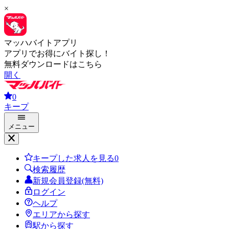
×
マッハバイトアプリ
アプリでお得にバイト探し！
無料ダウンロードはこちら
開く
0
キープ
メニュー
キープした求人を見る
0
検索履歴
新規会員登録(無料)
ログイン
ヘルプ
エリアから探す
駅から探す