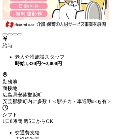
給与
老人介護施設スタッフ
時給
1,320
円〜
2,000
円
勤務地
面接地
広島県安芸郡坂町
安芸郡坂町内に多数！＜駅チカ・車通勤okも有＞
シフト
1日8時間 週5日からOK
交通費支給