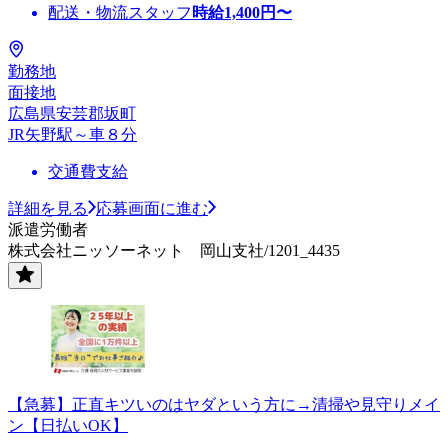
配送・物流スタッフ
時給
1,400
円〜
勤務地
面接地
広島県安芸郡坂町
JR矢野駅～車８分
交通費支給
詳細を見る
応募画面に進む
派遣労働者
株式会社ニッソーネット 岡山支社/1201_4435
【急募】正直キツいのはヤダという方に→清掃や見守りメイ
ン【日払いOK】