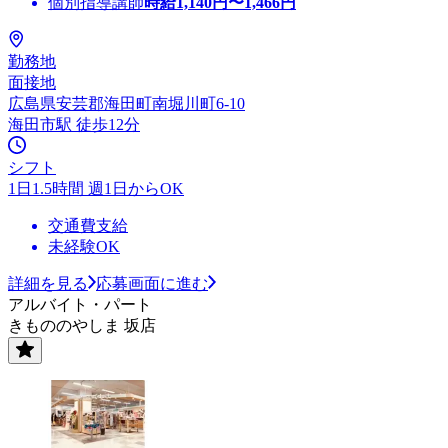
個別指導講師
時給
1,140
円〜
1,466
円
勤務地
面接地
広島県安芸郡海田町南堀川町6-10
海田市駅 徒歩12分
シフト
1日1.5時間 週1日からOK
交通費支給
未経験OK
詳細を見る
応募画面に進む
アルバイト・パート
きもののやしま 坂店