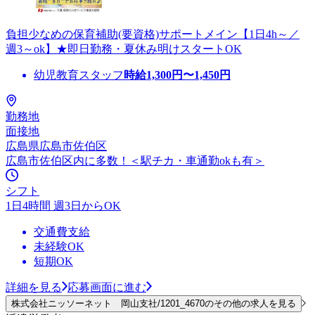
負担少なめの保育補助(要資格)サポートメイン【1日4h～／
週3～ok】★即日勤務・夏休み明けスタートOK
幼児教育スタッフ
時給
1,300
円〜
1,450
円
勤務地
面接地
広島県広島市佐伯区
広島市佐伯区内に多数！＜駅チカ・車通勤okも有＞
シフト
1日4時間 週3日からOK
交通費支給
未経験OK
短期OK
詳細を見る
応募画面に進む
株式会社ニッソーネット 岡山支社/1201_4670のその他の求人を見る