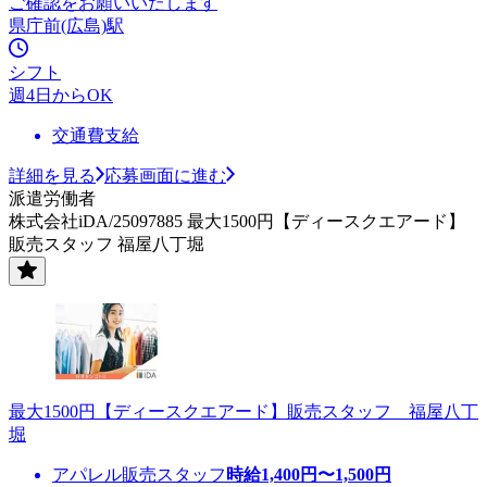
ご確認をお願いいたします
県庁前(広島)駅
シフト
週4日からOK
交通費支給
詳細を見る
応募画面に進む
派遣労働者
株式会社iDA/25097885 最大1500円【ディースクエアード】
販売スタッフ 福屋八丁堀
最大1500円【ディースクエアード】販売スタッフ 福屋八丁
堀
アパレル販売スタッフ
時給
1,400
円〜
1,500
円