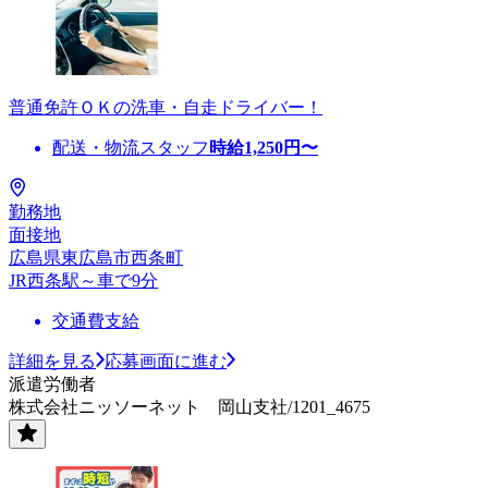
普通免許ＯＫの洗車・自走ドライバー！
配送・物流スタッフ
時給
1,250
円〜
勤務地
面接地
広島県東広島市西条町
JR西条駅～車で9分
交通費支給
詳細を見る
応募画面に進む
派遣労働者
株式会社ニッソーネット 岡山支社/1201_4675