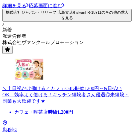
詳細を見る
応募画面に進む
株式会社ジャパン・リリーフ 広島支店/hslwmhR-18711のその他の求人
を見る
新着
派遣労働者
株式会社ヴァンクールプロモーション
＼土日祝だけ働ける／カフェstaff♪時給1200円～&日払い
OK！効率よく働ける！キッチン経験者さん優遇◎未経験・
副業も大歓迎です★
カフェ・喫茶店
時給
1,200
円
勤務地