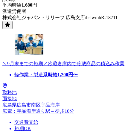
平均時給
1,680
円
派遣労働者
株式会社ジャパン・リリーフ 広島支店/hslwmhR-18711
＼9月末までの短期／冷蔵倉庫内で冷蔵商品の積込み作業
軽作業・製造系
時給
1,200
円〜
勤務地
面接地
広島県広島市南区宇品海岸
広電：宇品海岸通り駅～徒歩10分
交通費支給
短期OK