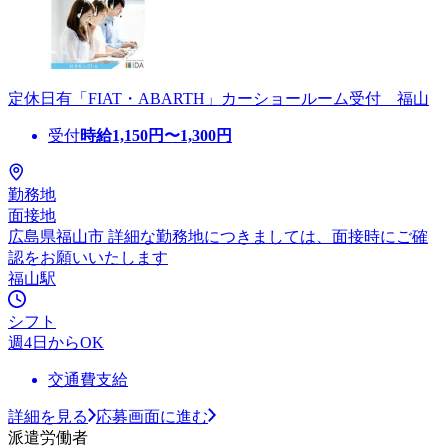
定休日有「FIAT・ABARTH」カーショールーム受付 福山
受付
時給
1,150
円〜
1,300
円
勤務地
面接地
広島県福山市 詳細な勤務地につきましては、面接時にご確
認をお願いいたします
福山駅
シフト
週4日からOK
交通費支給
詳細を見る
応募画面に進む
派遣労働者