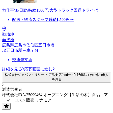
力仕事無/日勤/時給1500円/大型トラック回送ドライバー
配送・物流スタッフ
時給
1,500
円〜
勤務地
面接地
広島県広島市佐伯区五日市港
JR五日市駅～車７分
交通費支給
詳細を見る
応募画面に進む
株式会社ジャパン・リリーフ 広島支店/hsdrmhR-16661のその他の求人
を見る
派遣労働者
株式会社iDA/25099464 オープニング【生活の木】食品・ア
ロマ・コスメ販売 ミナモア