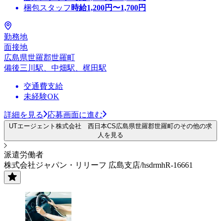
梱包スタッフ
時給
1,200
円〜
1,700
円
勤務地
面接地
広島県世羅郡世羅町
備後三川駅、中畑駅、梶田駅
交通費支給
未経験OK
詳細を見る
応募画面に進む
UTエージェント株式会社 西日本CS広島県世羅郡世羅町のその他の求
人を見る
派遣労働者
株式会社ジャパン・リリーフ 広島支店/hsdrmhR-16661