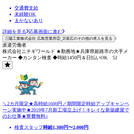
交通費支給
未経験OK
まかないあり
詳細を見る
応募画面に進む
三陽工業株式会社 広島営業所②_2/派広のその他の求人を見る
派遣労働者
株式会社ニチギワールド ★勤務地★兵庫県姫路市の大手メ
ーカー ◆カンタン検査 ◆時給1450円＆日払いOK 52
＼2カ月限定★高時給1600円／期間限定時給アップキャンペ
ーン実施中★2019年7月新工場立上げ！キレイな新築建屋で
のお仕事★寮費無料♪
検査スタッフ
時給
1,300
円〜
2,000
円