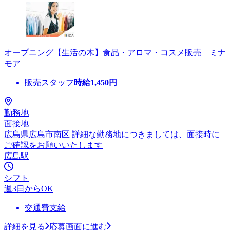
オープニング【生活の木】食品・アロマ・コスメ販売 ミナ
モア
販売スタッフ
時給
1,450
円
勤務地
面接地
広島県広島市南区 詳細な勤務地につきましては、面接時に
ご確認をお願いいたします
広島駅
シフト
週3日からOK
交通費支給
詳細を見る
応募画面に進む