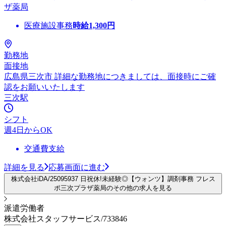
ザ薬局
医療施設事務
時給
1,300
円
勤務地
面接地
広島県三次市 詳細な勤務地につきましては、面接時にご確
認をお願いいたします
三次駅
シフト
週4日からOK
交通費支給
詳細を見る
応募画面に進む
株式会社iDA/25095937 日祝休!未経験◎【ウォンツ】調剤事務 フレス
ポ三次プラザ薬局のその他の求人を見る
派遣労働者
株式会社スタッフサービス/733846