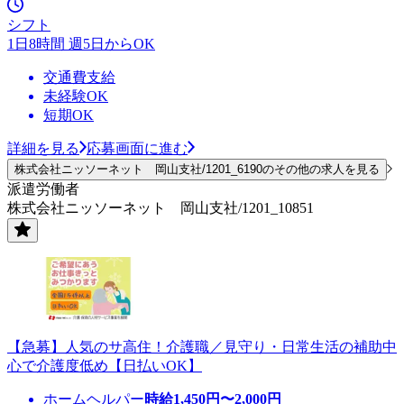
シフト
1日8時間 週5日からOK
交通費支給
未経験OK
短期OK
詳細を見る
応募画面に進む
株式会社ニッソーネット 岡山支社/1201_6190のその他の求人を見る
派遣労働者
株式会社ニッソーネット 岡山支社/1201_10851
【急募】人気のサ高住！介護職／見守り・日常生活の補助中
心で介護度低め【日払いOK】
ホームヘルパー
時給
1,450
円〜
2,000
円