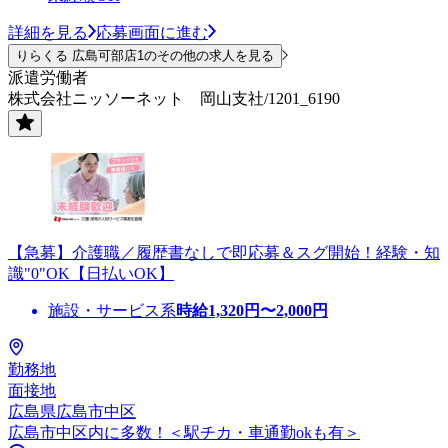
詳細を見る
応募画面に進む
りらくる 広島可部店1のその他の求人を見る
派遣労働者
株式会社ニッソーネット 岡山支社/1201_6190
【急募】介護職／履歴書なしで即応募＆スグ開始！経験・知
識"0"OK【日払いOK】
施設・サービス系
時給
1,320
円〜
2,000
円
勤務地
面接地
広島県広島市中区
広島市中区内に多数！＜駅チカ・車通勤okも有＞