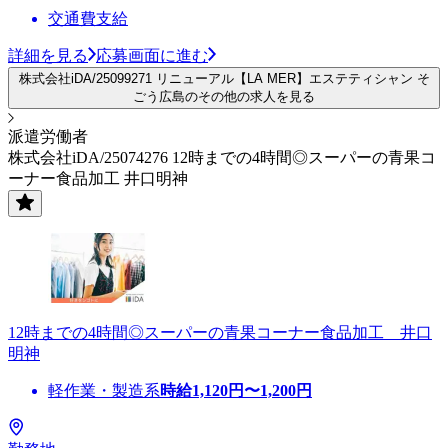
交通費支給
詳細を見る
応募画面に進む
株式会社iDA/25099271 リニューアル【LA MER】エステティシャン そ
ごう広島のその他の求人を見る
派遣労働者
株式会社iDA/25074276 12時までの4時間◎スーパーの青果コ
ーナー食品加工 井口明神
12時までの4時間◎スーパーの青果コーナー食品加工 井口
明神
軽作業・製造系
時給
1,120
円〜
1,200
円