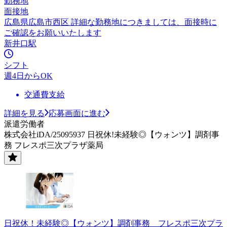
勤務地
面接地
広島県広島市西区 詳細な勤務地につきましては、面接時に
ご確認をお願いいたします
新井口駅
シフト
週4日からOK
交通費支給
詳細を見る
応募画面に進む
派遣労働者
株式会社iDA/25095937 日祝休!未経験◎【ウォンツ】調剤事
務 フレスポ三次プラザ薬局
日祝休！未経験◎【ウォンツ】調剤事務 フレスポ三次プラ