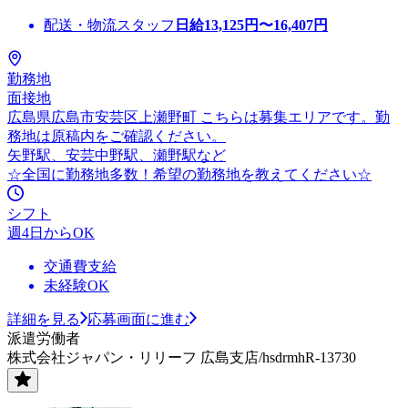
配送・物流スタッフ
日給
13,125
円〜
16,407
円
勤務地
面接地
広島県広島市安芸区上瀬野町 こちらは募集エリアです。勤
務地は原稿内をご確認ください。
矢野駅、安芸中野駅、瀬野駅など
☆全国に勤務地多数！希望の勤務地を教えてください☆
シフト
週4日からOK
交通費支給
未経験OK
詳細を見る
応募画面に進む
派遣労働者
株式会社ジャパン・リリーフ 広島支店/hsdrmhR-13730