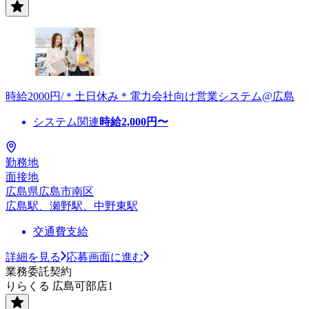
時給2000円/＊土日休み＊電力会社向け営業システム@広島
システム関連
時給
2,000
円〜
勤務地
面接地
広島県広島市南区
広島駅、瀬野駅、中野東駅
交通費支給
詳細を見る
応募画面に進む
業務委託契約
りらくる 広島可部店1