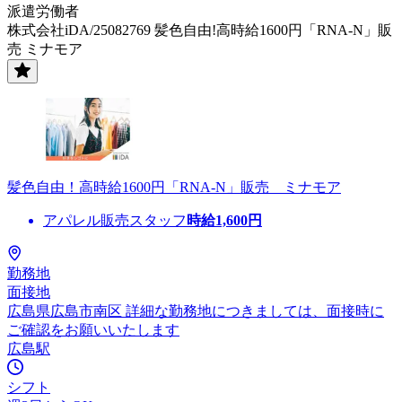
派遣労働者
株式会社iDA/25082769 髪色自由!高時給1600円「RNA-N」販
売 ミナモア
髪色自由！高時給1600円「RNA-N」販売 ミナモア
アパレル販売スタッフ
時給
1,600
円
勤務地
面接地
広島県広島市南区 詳細な勤務地につきましては、面接時に
ご確認をお願いいたします
広島駅
シフト