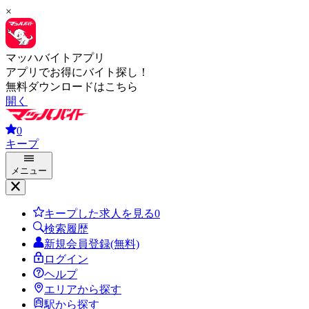
×
マッハバイトアプリ
アプリでお得にバイト探し！
無料ダウンロードはこちら
開く
0
キープ
メニュー
キープした求人を見る
0
検索履歴
新規会員登録(無料)
ログイン
ヘルプ
エリアから探す
駅から探す