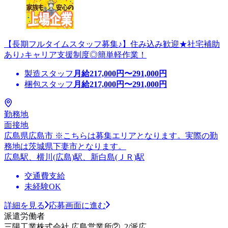
【長期フルタイムスタッフ募集♪】住み込み歓迎★社宅補助
あり♪キャリア支援制度◎簡単軽作業！
製造スタッフ
月給
217,000
円〜
291,000
円
梱包スタッフ
月給
217,000
円〜
291,000
円
勤務地
面接地
広島県広島市 ※こちらは募集エリアとなります。実際の勤
務地は茨城県下妻市となります。
広島駅、横川(広島)駅、新白島(ＪＲ)駅
交通費支給
未経験OK
詳細を見る
応募画面に進む
派遣労働者
三陽工業株式会社 広島営業所②_2/派広