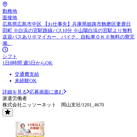
勤務地
面接地
広島県広島市中区 【お仕事先】兵庫県姫路市飾磨区妻鹿日
田町 ※白浜の宮駅路線バス10分 ※山陽白浜の宮駅より無料
送迎バスあり※マイカー、バイク、自転車ＯＫ※無料の寮完
備。
シフト
1日8時間 週5日からOK
交通費支給
未経験OK
詳細を見る
応募画面に進む
派遣労働者
株式会社ニッソーネット 岡山支社/1201_4670