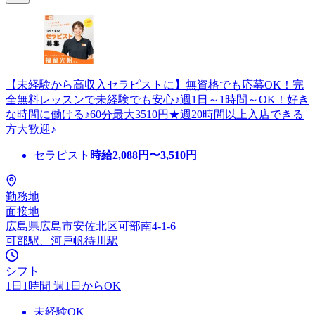
【未経験から高収入セラピストに】無資格でも応募OK！完
全無料レッスンで未経験でも安心♪週1日～1時間～OK！好き
な時間に働ける♪60分最大3510円★週20時間以上入店できる
方大歓迎♪
セラピスト
時給
2,088
円〜
3,510
円
勤務地
面接地
広島県広島市安佐北区可部南4-1-6
可部駅、河戸帆待川駅
シフト
1日1時間 週1日からOK
未経験OK