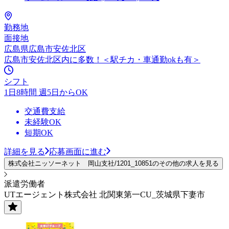
勤務地
面接地
広島県広島市安佐北区
広島市安佐北区内に多数！＜駅チカ・車通勤okも有＞
シフト
1日8時間 週5日からOK
交通費支給
未経験OK
短期OK
詳細を見る
応募画面に進む
株式会社ニッソーネット 岡山支社/1201_10851のその他の求人を見る
派遣労働者
UTエージェント株式会社 北関東第一CU_茨城県下妻市