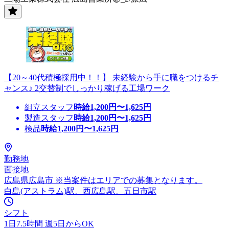
【20～40代積極採用中！！】 未経験から手に職をつけるチ
ャンス♪ 2交替制でしっかり稼げる工場ワーク
組立スタッフ
時給
1,200
円〜
1,625
円
製造スタッフ
時給
1,200
円〜
1,625
円
検品
時給
1,200
円〜
1,625
円
勤務地
面接地
広島県広島市 ※当案件はエリアでの募集となります。
白島(アストラム)駅、西広島駅、五日市駅
シフト
1日7.5時間 週5日からOK