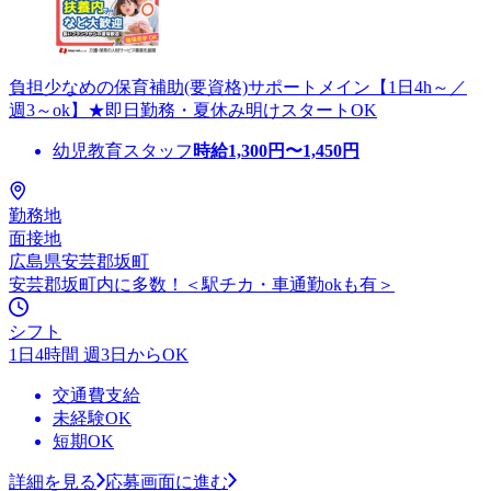
負担少なめの保育補助(要資格)サポートメイン【1日4h～／
週3～ok】★即日勤務・夏休み明けスタートOK
幼児教育スタッフ
時給
1,300
円〜
1,450
円
勤務地
面接地
広島県安芸郡坂町
安芸郡坂町内に多数！＜駅チカ・車通勤okも有＞
シフト
1日4時間 週3日からOK
交通費支給
未経験OK
短期OK
詳細を見る
応募画面に進む