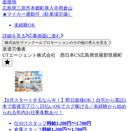
面接地
広島県三原市本郷町善入寺用倉山
★マイカー通勤可（駐車場完備）
未経験OK
詳細を見る
応募画面に進む
株式会社ヴァンクールプロモーションのその他の求人を見る
派遣労働者
UTエージェント株式会社 西日本CS広島県世羅郡世羅町
【8月スタートするなら今！】即日面接OK！自宅から電話1
本で面接完了◎＼日払いOKでスグ稼げる／未経験から始め
られる年内お仕事多数あり！
仕分けスタッフ
時給
1,200
円〜
1,700
円
倉庫スタッフ
時給
1,200
円〜
1,700
円