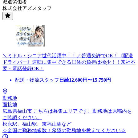
派遣労働者
株式会社アズスタッフ
＼ミドル・シニア世代活躍中！！／普通免許でOK！《配送
ドライバー》運転に集中できる◎体の負担は極少！！来社不
要・電話登録OK！
配送・物流スタッフ
日給
12,600
円〜
15,750
円
勤務地
面接地
広島県福山市 こちらは募集エリアです。勤務地は原稿内を
ご確認ください。
松永駅、福山駅、東福山駅など
☆全国に勤務地多数！希望の勤務地を教えてください☆