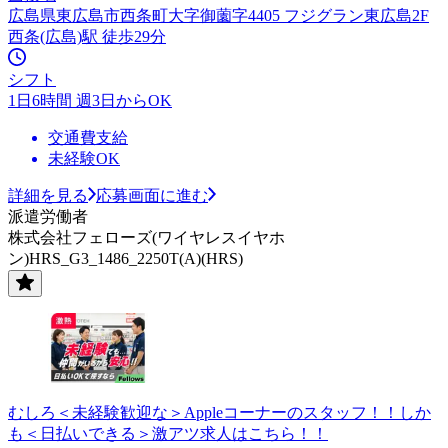
広島県東広島市西条町大字御薗字4405 フジグラン東広島2F
西条(広島)駅 徒歩29分
シフト
1日6時間 週3日からOK
交通費支給
未経験OK
詳細を見る
応募画面に進む
派遣労働者
株式会社フェローズ(ワイヤレスイヤホ
ン)HRS_G3_1486_2250T(A)(HRS)
むしろ＜未経験歓迎な＞Appleコーナーのスタッフ！！しか
も＜日払いできる＞激アツ求人はこちら！！