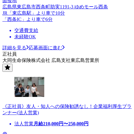
面接地
広島県東広島市西条町助実1191-3 ゆめモール西条
JR「東広島駅」より車で10分
「西条IC」より車で6分
交通費支給
未経験OK
詳細を見る
応募画面に進む
正社員
大同生命保険株式会社 広島支社東広島営業所
《正社員》友人・知人への保険勧誘なし！企業福利厚生プラ
ンナー(法人営業)
法人営業
月給
210,000
円〜
250,000
円