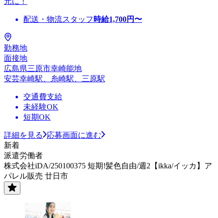
元に！
配送・物流スタッフ
時給
1,700
円〜
勤務地
面接地
広島県三原市幸崎能地
安芸幸崎駅、糸崎駅、三原駅
交通費支給
未経験OK
短期OK
詳細を見る
応募画面に進む
新着
派遣労働者
株式会社iDA/250100375 短期!髪色自由/週2【ikka/イッカ】ア
パレル販売 廿日市