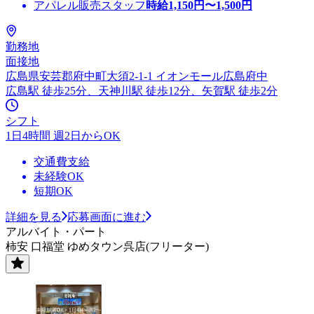
アパレル販売スタッフ
時給
1,150
円〜
1,500
円
勤務地
面接地
広島県安芸郡府中町大須2-1-1 イオンモール広島府中
広島駅 徒歩25分、天神川駅 徒歩12分、矢賀駅 徒歩2分
シフト
1日4時間 週2日からOK
交通費支給
未経験OK
短期OK
詳細を見る
応募画面に進む
アルバイト・パート
柿安 口福堂 ゆめタウン呉店(フリーター)