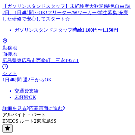
【ガソリンスタンドスタッフ】未経験者大歓迎!髪色自由!週
2日、1日4時間～OK!フリーター/Ｗワーカー/学生募集!充実
した研修で安心してスタート☆
ガソリンスタンドスタッフ
時給
1,100
円〜
1,150
円
勤務地
面接地
広島県東広島市西條町上三永1957-1
シフト
1日4時間 週2日からOK
交通費支給
未経験OK
詳細を見る
応募画面に進む
アルバイト・パート
ENEOS ルート2東広島SS