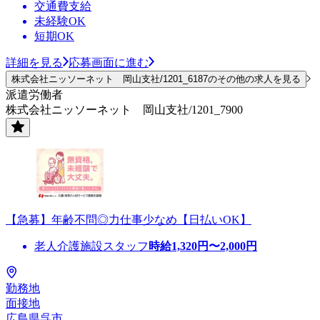
交通費支給
未経験OK
短期OK
詳細を見る
応募画面に進む
株式会社ニッソーネット 岡山支社/1201_6187のその他の求人を見る
派遣労働者
株式会社ニッソーネット 岡山支社/1201_7900
【急募】年齢不問◎力仕事少なめ【日払いOK】
老人介護施設スタッフ
時給
1,320
円〜
2,000
円
勤務地
面接地
広島県呉市