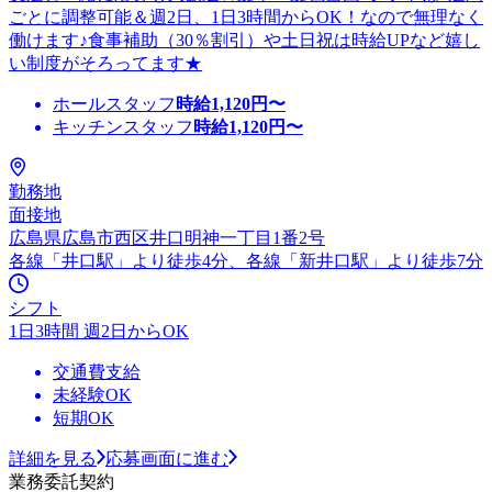
ごとに調整可能＆週2日、1日3時間からOK！なので無理なく
働けます♪食事補助（30％割引）や土日祝は時給UPなど嬉し
い制度がそろってます★
ホールスタッフ
時給
1,120
円〜
キッチンスタッフ
時給
1,120
円〜
勤務地
面接地
広島県広島市西区井口明神一丁目1番2号
各線「井口駅」より徒歩4分、各線「新井口駅」より徒歩7分
シフト
1日3時間 週2日からOK
交通費支給
未経験OK
短期OK
詳細を見る
応募画面に進む
業務委託契約