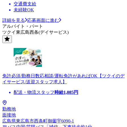
交通費支給
未経験OK
詳細を見る
応募画面に進む
アルバイト・パート
ツクイ東広島西条(デイサービス)
免許必須/勤務日数応相談/運転免許があればOK【ツクイのデ
イサービス/送迎スタッフ求人】
配送・物流スタッフ
時給
1,085
円
勤務地
面接地
広島県東広島市西条町御薗宇6090-1
JRバス中国/芸陽バス「城信」下車徒歩約1分