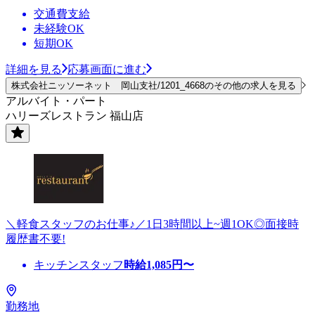
交通費支給
未経験OK
短期OK
詳細を見る
応募画面に進む
株式会社ニッソーネット 岡山支社/1201_4668のその他の求人を見る
アルバイト・パート
ハリーズレストラン 福山店
＼軽食スタッフのお仕事♪／1日3時間以上~週1OK◎面接時
履歴書不要!
キッチンスタッフ
時給
1,085
円〜
勤務地