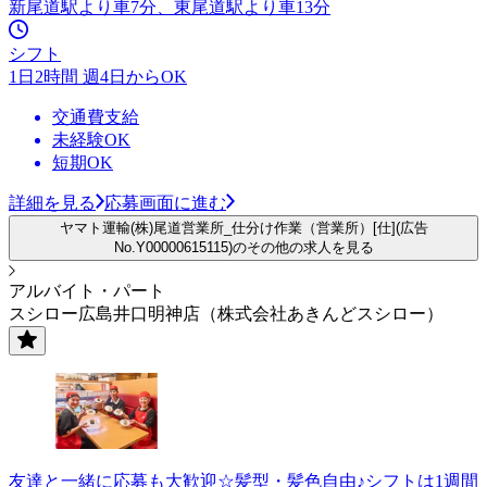
新尾道駅より車7分、東尾道駅より車13分
シフト
1日2時間 週4日からOK
交通費支給
未経験OK
短期OK
詳細を見る
応募画面に進む
ヤマト運輸(株)尾道営業所_仕分け作業（営業所）[仕](広告
No.Y00000615115)のその他の求人を見る
アルバイト・パート
スシロー広島井口明神店（株式会社あきんどスシロー）
友達と一緒に応募も大歓迎☆髪型・髪色自由♪シフトは1週間