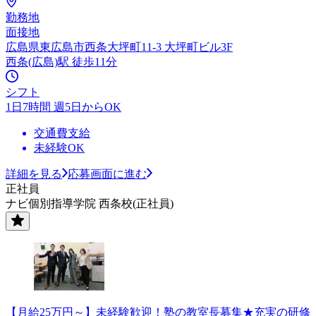
勤務地
面接地
広島県東広島市西条大坪町11-3 大坪町ビル3F
西条(広島)駅 徒歩11分
シフト
1日7時間 週5日からOK
交通費支給
未経験OK
詳細を見る
応募画面に進む
正社員
ナビ個別指導学院 西条校(正社員)
【月給25万円～】未経験歓迎！塾の教室長募集★充実の研修