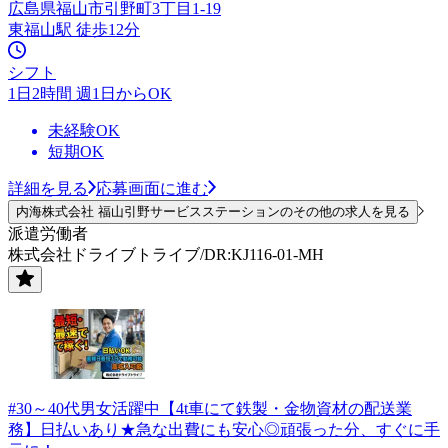
広島県福山市引野町3丁目1-19
東福山駅 徒歩12分
シフト
1日2時間 週1日からOK
未経験OK
短期OK
詳細を見る
応募画面に進む
内海株式会社 福山引野サービスステーションのその他の求人を見る
派遣労働者
株式会社ドライブトライブ/DR:KJ116-01-MH
#30～40代男女活躍中【4t車にて鉄製・金物資材の配送業
務】日払いあり★急な出費にも安心◎頑張った分、すぐに手