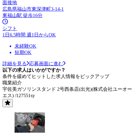
面接地
広島県福山市東深津町3-14-1
東福山駅 徒歩16分
シフト
1日6.5時間 週1日からOK
未経験OK
短期OK
詳細を見る
応募画面に進む
以下の求人はいかがですか？
条件を緩めてヒットした求人情報をピックアップ
職業紹介
宇佐美ガソリンスタンド 2号西条店(出光)(株式会社ユーオー
エス) /127551sy