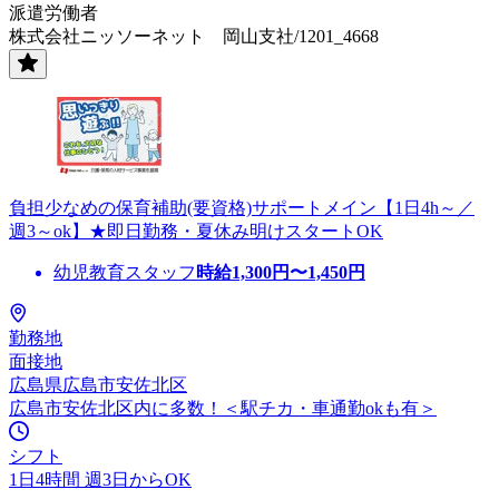
派遣労働者
株式会社ニッソーネット 岡山支社/1201_4668
負担少なめの保育補助(要資格)サポートメイン【1日4h～／
週3～ok】★即日勤務・夏休み明けスタートOK
幼児教育スタッフ
時給
1,300
円〜
1,450
円
勤務地
面接地
広島県広島市安佐北区
広島市安佐北区内に多数！＜駅チカ・車通勤okも有＞
シフト
1日4時間 週3日からOK