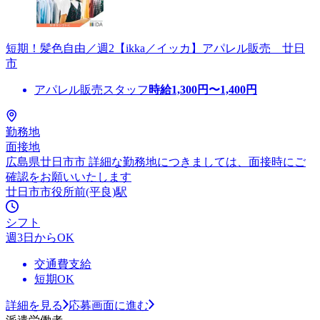
短期！髪色自由／週2【ikka／イッカ】アパレル販売 廿日
市
アパレル販売スタッフ
時給
1,300
円〜
1,400
円
勤務地
面接地
広島県廿日市市 詳細な勤務地につきましては、面接時にご
確認をお願いいたします
廿日市市役所前(平良)駅
シフト
週3日からOK
交通費支給
短期OK
詳細を見る
応募画面に進む