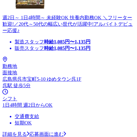
週2日～ 1日4時間～ 未経験OK 扶養内勤務OK ＼フリーター
歓迎!／20代～50代の幅広い世代が活躍中!アルバイトデビュ
ー応援♪
製造スタッフ
時給
1,085
円〜
1,135
円
販売スタッフ
時給
1,085
円〜
1,135
円
勤務地
面接地
広島県呉市宝町5-10 ゆめタウン呉1F
呉駅 徒歩5分
シフト
1日4時間 週2日からOK
交通費支給
短期OK
詳細を見る
応募画面に進む