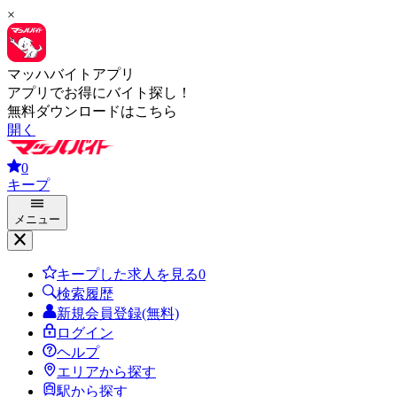
×
マッハバイトアプリ
アプリでお得にバイト探し！
無料ダウンロードはこちら
開く
0
キープ
メニュー
キープした求人を見る
0
検索履歴
新規会員登録(無料)
ログイン
ヘルプ
エリアから探す
駅から探す