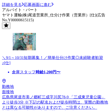
詳細を見る
応募画面に進む
アルバイト・パート
ヤマト運輸(株)尾道営業所_仕分け作業（営業所）[仕](広告
No.Y00000615115)
＼9/1～10/31短期募集！／簡単仕分け作業◎未経験者歓迎
♪[仕]
倉庫スタッフ
時給
1,200
円〜
勤務地
面接地
広島県尾道市美ノ郷町三成字川尻78-9 「三成東児童公園」
より徒歩3分 ※下記の駅名および徒歩時間は、実際の勤務地
とは異なる可能性がありますので、ご注意ください。