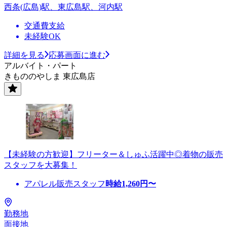
西条(広島)駅、東広島駅、河内駅
交通費支給
未経験OK
詳細を見る
応募画面に進む
アルバイト・パート
きもののやしま 東広島店
【未経験の方歓迎】フリーター＆しゅふ活躍中◎着物の販売
スタッフを大募集！
アパレル販売スタッフ
時給
1,260
円〜
勤務地
面接地