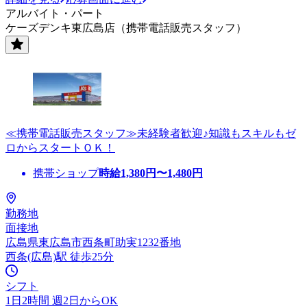
アルバイト・パート
ケーズデンキ東広島店（携帯電話販売スタッフ）
≪携帯電話販売スタッフ≫未経験者歓迎♪知識もスキルもゼ
ロからスタートＯＫ！
携帯ショップ
時給
1,380
円〜
1,480
円
勤務地
面接地
広島県東広島市西条町助実1232番地
西条(広島)駅 徒歩25分
シフト
1日2時間 週2日からOK