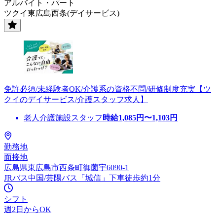
アルバイト・パート
ツクイ東広島西条(デイサービス)
免許必須/未経験者OK/介護系の資格不問/研修制度充実【ツ
クイのデイサービス/介護スタッフ求人】
老人介護施設スタッフ
時給
1,085
円〜
1,103
円
勤務地
面接地
広島県東広島市西条町御薗宇6090-1
JRバス中国/芸陽バス「城信」下車徒歩約1分
シフト
週2日からOK