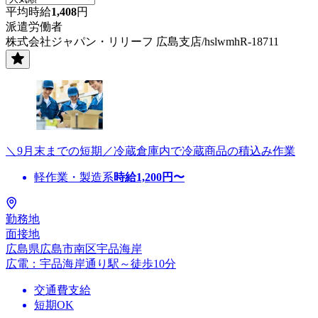
平均時給
1,408
円
派遣労働者
株式会社ジャパン・リリーフ 広島支店/hslwmhR-18711
＼9月末までの短期／冷蔵倉庫内で冷蔵商品の積込み作業
軽作業・製造系
時給
1,200
円〜
勤務地
面接地
広島県広島市南区宇品海岸
広電：宇品海岸通り駅～徒歩10分
交通費支給
短期OK