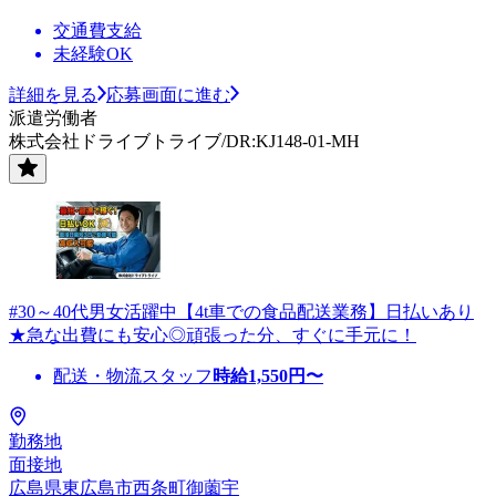
交通費支給
未経験OK
詳細を見る
応募画面に進む
派遣労働者
株式会社ドライブトライブ/DR:KJ148-01-MH
#30～40代男女活躍中【4t車での食品配送業務】日払いあり
★急な出費にも安心◎頑張った分、すぐに手元に！
配送・物流スタッフ
時給
1,550
円〜
勤務地
面接地
広島県東広島市西条町御薗宇