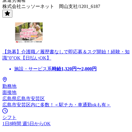
派遣労働者
株式会社ニッソーネット 岡山支社/1201_6187
【急募】介護職／履歴書なしで即応募＆スグ開始！経験・知
識"0"OK【日払いOK】
施設・サービス系
時給
1,320
円〜
2,000
円
勤務地
面接地
広島県広島市安芸区
広島市安芸区内に多数！＜駅チカ・車通勤okも有＞
シフト
1日8時間 週5日からOK