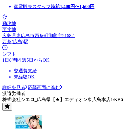
家電販売スタッフ
時給
1,400
円〜
1,600
円
勤務地
面接地
広島県東広島市西条町御薗宇5168-1
西条(広島)駅
シフト
1日8時間 週5日からOK
交通費支給
未経験OK
詳細を見る
応募画面に進む
派遣労働者
株式会社シエロ_広島県【★】エディオン東広島本店1/KB6