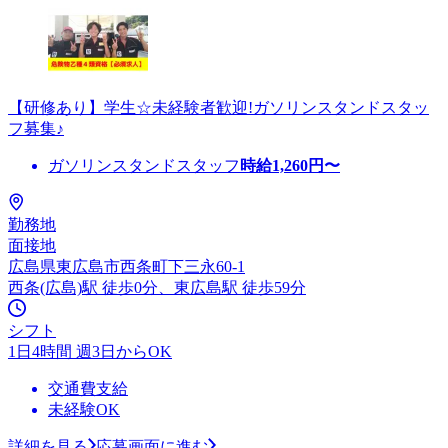
【研修あり】学生☆未経験者歓迎!ガソリンスタンドスタッ
フ募集♪
ガソリンスタンドスタッフ
時給
1,260
円〜
勤務地
面接地
広島県東広島市西条町下三永60-1
西条(広島)駅 徒歩0分、東広島駅 徒歩59分
シフト
1日4時間 週3日からOK
交通費支給
未経験OK
詳細を見る
応募画面に進む