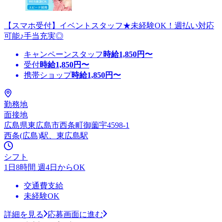
【スマホ受付】イベントスタッフ★未経験OK！週払い対応
可能♪手当充実◎
キャンペーンスタッフ
時給
1,850
円〜
受付
時給
1,850
円〜
携帯ショップ
時給
1,850
円〜
勤務地
面接地
広島県東広島市西条町御薗宇4598-1
西条(広島)駅、東広島駅
シフト
1日8時間 週4日からOK
交通費支給
未経験OK
詳細を見る
応募画面に進む