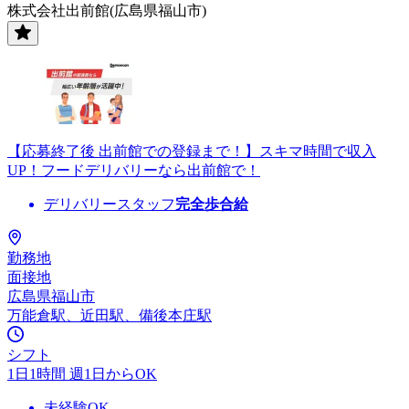
株式会社出前館(広島県福山市)
【応募終了後 出前館での登録まで！】スキマ時間で収入
UP！フードデリバリーなら出前館で！
デリバリースタッフ
完全歩合給
勤務地
面接地
広島県福山市
万能倉駅、近田駅、備後本庄駅
シフト
1日1時間 週1日からOK
未経験OK