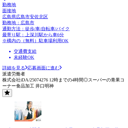
勤務地
面接地
広島県広島市安佐北区
勤務地：広島市
通勤方法：徒歩/車/自転車/バイク
最寄り駅：上深川駅から車6分
※構内の（無料）駐車場利用OK
交通費支給
未経験OK
詳細を見る
応募画面に進む
派遣労働者
株式会社iDA/25074276 12時までの4時間◎スーパーの青果コ
ーナー食品加工 井口明神