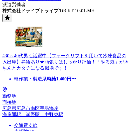
派遣労働者
株式会社ドライブトライブ/DR:KJ110-01-MH
#30～40代男性活躍中【フォークリフトを用いて冷凍食品の
入出庫】昇給あり★頑張りはしっかり評価！「やる気」がき
ちんとカタチになる職場です！
軽作業・製造系
時給
1,400
円〜
勤務地
面接地
広島県広島市南区宇品海岸
海岸通駅、瀬野駅、中野東駅
交通費支給