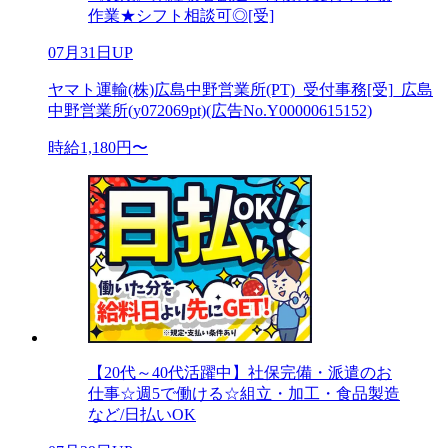
作業★シフト相談可◎[受]
07月31日UP
ヤマト運輸(株)広島中野営業所(PT)_受付事務[受]_広島
中野営業所(y072069pt)(広告No.Y00000615152)
時給1,180円〜
【20代～40代活躍中】社保完備・派遣のお
仕事☆週5で働ける☆組立・加工・食品製造
など/日払いOK