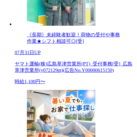
《長期》未経験者歓迎！荷物の受付や事務
作業★シフト相談可◎[受]
07月31日UP
ヤマト運輸(株)広島草津営業所(PT)_受付事務[受]_広島
草津営業所(y072129pt)(広告No.Y00000615150)
時給1,100円〜