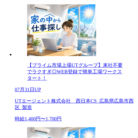
【プライム市場上場UTグループ】来社不要
でラクすぎ◎WEB登録で簡単工場ワークス
タート！
07月31日UP
UTエージェント株式会社 西日本CS_広島県広島市西
区_製造
時給1,400円〜1,700円