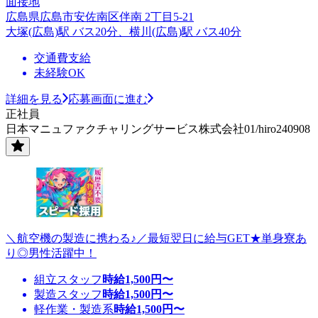
面接地
広島県広島市安佐南区伴南 2丁目5-21
大塚(広島)駅 バス20分、横川(広島)駅 バス40分
交通費支給
未経験OK
詳細を見る
応募画面に進む
正社員
日本マニュファクチャリングサービス株式会社01/hiro240908
＼航空機の製造に携わる♪／最短翌日に給与GET★単身寮あ
り◎男性活躍中！
組立スタッフ
時給
1,500
円〜
製造スタッフ
時給
1,500
円〜
軽作業・製造系
時給
1,500
円〜