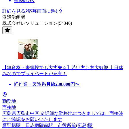
未経験OK
詳細を見る
応募画面に進む
派遣労働者
株式会社レソリューション(54346)
【無資格・未経験でも大丈夫☆】若い方も方大歓迎 土日休
みなのでプライベートが充実！
軽作業・製造系
月給
230,000
円〜
勤務地
面接地
広島県広島市中区 ※詳細な勤務地につきましては、面接時
にご確認をお願いいたします
鷹野橋駅、日赤病院前駅、市役所前(広島)駅