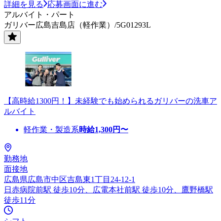
詳細を見る
応募画面に進む
アルバイト・パート
ガリバー広島吉島店（軽作業）/5G01293L
【高時給1300円！】未経験でも始められるガリバーの洗車ア
ルバイト
軽作業・製造系
時給
1,300
円〜
勤務地
面接地
広島県広島市中区吉島東1丁目24-12-1
日赤病院前駅 徒歩10分、広電本社前駅 徒歩10分、鷹野橋駅
徒歩11分