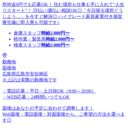
所持金0円でも応募OK！ 住む場所も仕事も手に入れて“人生
リスタート”！ 日払い/週払い相談OK◎「今日寝る場所どう
しよう…」を今すぐ解決◎ ハイグレード家具家電付き個室
寮完備に即入寮も可能です♪
倉庫スタッフ
時給
2,000
円〜
軽作業・製造系
時給
2,000
円〜
検査スタッフ
時給
2,000
円〜
勤務地
面接地
広島県広島市安佐南区
※上記は実際の勤務地です
・電話応募：平日・土日祝OK（9:00～20:00）
・WEB応募：24時間いつでもOK
面接はあなたの予定に合わせて調整します！
Web面接・電話面接・対面面接から、ご希望の方法を選べま
す◎