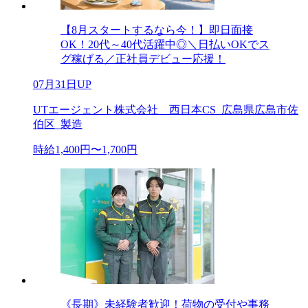
【8月スタートするなら今！】即日面接
OK！20代～40代活躍中◎＼日払いOKでス
グ稼げる／正社員デビュー応援！
07月31日UP
UTエージェント株式会社 西日本CS_広島県広島市佐
伯区_製造
時給1,400円〜1,700円
《長期》未経験者歓迎！荷物の受付や事務