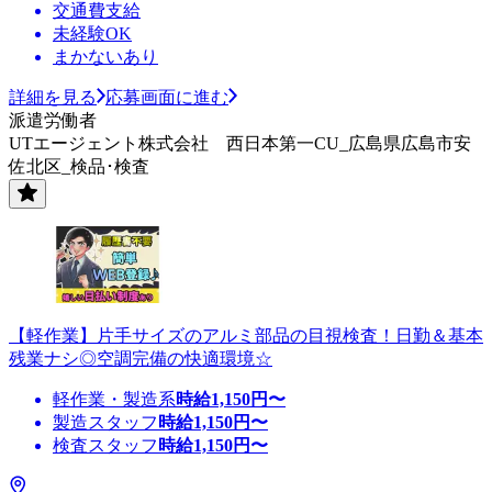
交通費支給
未経験OK
まかないあり
詳細を見る
応募画面に進む
派遣労働者
UTエージェント株式会社 西日本第一CU_広島県広島市安
佐北区_検品･検査
【軽作業】片手サイズのアルミ部品の目視検査！日勤＆基本
残業ナシ◎空調完備の快適環境☆
軽作業・製造系
時給
1,150
円〜
製造スタッフ
時給
1,150
円〜
検査スタッフ
時給
1,150
円〜