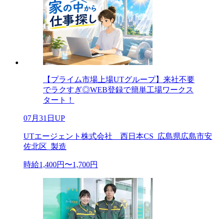
【プライム市場上場UTグループ】来社不要
でラクすぎ◎WEB登録で簡単工場ワークス
タート！
07月31日UP
UTエージェント株式会社 西日本CS_広島県広島市安
佐北区_製造
時給1,400円〜1,700円