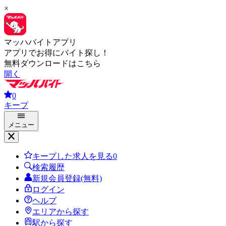
×
マッハバイトアプリ
アプリでお得にバイト探し！
無料ダウンロードはこちら
開く
0
キープ
メニュー
キープした求人を見る
0
検索履歴
新規会員登録(無料)
ログイン
ヘルプ
エリアから探す
駅から探す