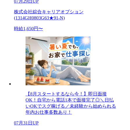
07月29日UP
株式会社綜合キャリアオプション
(1314GH0803G63★91-N)
時給1,650円〜
【8月スタートするなら今！】即日面接
OK！自宅から電話1本で面接完了◎＼日払
いOKでスグ稼げる／未経験から始められる
年内お仕事多数あり！
07月31日UP