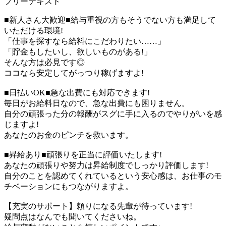
フリーテキスト
■新人さん大歓迎■給与重視の方もそうでない方も満足して
いただける環境!
「仕事を探すなら給料にこだわりたい……」
「貯金もしたいし、欲しいものがある!」
そんな方は必見です◎
ココなら安定してがっつり稼げますよ!
■日払いOK■急な出費にも対応できます!
毎日がお給料日なので、急な出費にも困りません。
自分の頑張った分の報酬がスグに手に入るのでやりがいを感
じますよ!
あなたのお金のピンチを救います。
■昇給あり■頑張りを正当に評価いたします!
あなたの頑張りや努力は昇給制度でしっかり評価します!
自分のことを認めてくれているという安心感は、お仕事のモ
チベーションにもつながりますよ。
【充実のサポート】頼りになる先輩が待っています!
疑問点はなんでも聞いてくださいね。