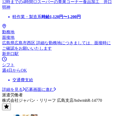
12時までの4時間◎スーパーの青果コーナー食品加工 井口
明神
軽作業・製造系
時給
1,120
円〜
1,200
円
勤務地
面接地
広島県広島市西区 詳細な勤務地につきましては、面接時に
ご確認をお願いいたします
新井口駅
シフト
週4日からOK
交通費支給
詳細を見る
応募画面に進む
派遣労働者
株式会社ジャパン・リリーフ 広島支店/hslwmhR-14770