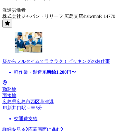
派遣労働者
株式会社ジャパン・リリーフ 広島支店/hslwmhR-14770
昼からフルタイムでラクラク！ピッキングのお仕事
軽作業・製造系
時給
1,280
円〜
勤務地
面接地
広島県広島市西区草津港
JR新井口駅～車5分
交通費支給
詳細を見る
応募画面に進む