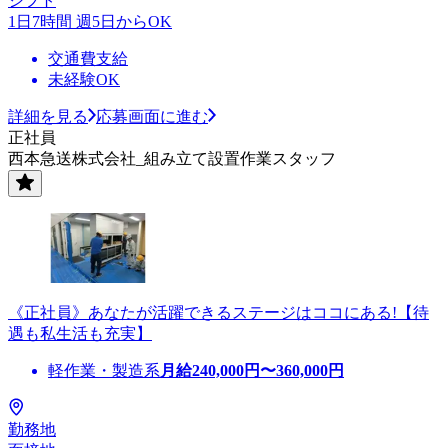
シフト
1日7時間 週5日からOK
交通費支給
未経験OK
詳細を見る
応募画面に進む
正社員
西本急送株式会社_組み立て設置作業スタッフ
《正社員》あなたが活躍できるステージはココにある!【待
遇も私生活も充実】
軽作業・製造系
月給
240,000
円〜
360,000
円
勤務地