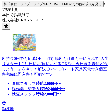
株式会社ドライブトライブ/DR:KJ157-01-MHのその他の求人を見る
契約社員
本日で掲載終了
株式会社GRANSTARTS
所持金0円でも応募OK！ 住む場所も仕事も手に入れて“人生
リスタート”！ 日払い/週払い相談OK◎「今日寝る場所どう
しよう…」を今すぐ解決◎ ハイグレード家具家電付き個室
寮完備に即入寮も可能です♪
倉庫スタッフ
時給
2,000
円〜
軽作業・製造系
時給
2,000
円〜
検査スタッフ
時給
2,000
円〜
勤務地