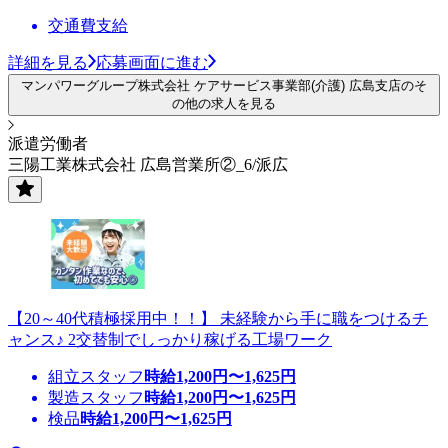
交通費支給
詳細を見る
応募画面に進む
マンパワーグループ株式会社 ケアサービス事業部(介護) 広島支店のそ
の他の求人を見る
派遣労働者
三陽工業株式会社 広島営業所②_6/派広
【20～40代積極採用中！！】 未経験から手に職をつけるチ
ャンス♪ 2交替制でしっかり稼げる工場ワーク
組立スタッフ
時給
1,200
円〜
1,625
円
製造スタッフ
時給
1,200
円〜
1,625
円
検品
時給
1,200
円〜
1,625
円