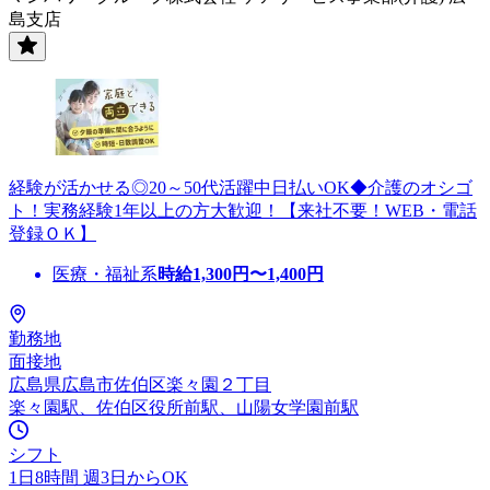
島支店
経験が活かせる◎20～50代活躍中日払いOK◆介護のオシゴ
ト！実務経験1年以上の方大歓迎！【来社不要！WEB・電話
登録ＯＫ】
医療・福祉系
時給
1,300
円〜
1,400
円
勤務地
面接地
広島県広島市佐伯区楽々園２丁目
楽々園駅、佐伯区役所前駅、山陽女学園前駅
シフト
1日8時間 週3日からOK