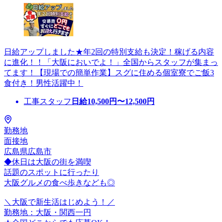
日給アップしました★年2回の特別支給も決定！稼げる内容
に進化！！「大阪においでよ！」全国からスタッフが集まっ
てます！【現場での簡単作業】スグに住める個室寮でご飯3
食付き！男性活躍中！
工事スタッフ
日給
10,500
円〜
12,500
円
勤務地
面接地
広島県広島市
◆休日は大阪の街を満喫
話題のスポットに行ったり
大阪グルメの食べ歩きなども◎
＼大阪で新生活はじめよう！／
勤務地：大阪・関西一円