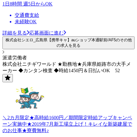
1日8時間 週5日からOK
交通費支給
未経験OK
詳細を見る
応募画面に進む
株式会社シエロ_広島県【携帯キャ】auショップ本通駅前/AF5のその他
の求人を見る
派遣労働者
株式会社ニチギワールド ★勤務地★兵庫県姫路市の大手メ
ーカー ◆カンタン検査 ◆時給1450円＆日払いOK 52
＼2カ月限定★高時給1600円／期間限定時給アップキャンペ
ーン実施中★2019年7月新工場立上げ！キレイな新築建屋で
のお仕事★寮費無料♪