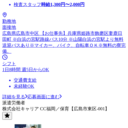
検査スタッフ
時給
1,300
円〜
2,000
円
勤務地
面接地
広島県広島市中区 【お仕事先】兵庫県姫路市飾磨区妻鹿日
田町 ※白浜の宮駅路線バス10分 ※山陽白浜の宮駅より無料
送迎バスあり※マイカー、バイク、自転車ＯＫ※無料の寮完
備。
シフト
1日8時間 週5日からOK
交通費支給
未経験OK
詳細を見る
応募画面に進む
派遣労働者
株式会社キャリア CC福岡／保育【広島市東区-001】