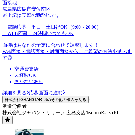
面接地
広島県広島市安佐南区
※上記は実際の勤務地です
・電話応募：平日・土日祝OK（9:00～20:00）
・WEB応募：24時間いつでもOK
面接はあなたの予定に合わせて調整します！
Web面接・電話面接・対面面接から、ご希望の方法を選べま
す◎
交通費支給
未経験OK
まかないあり
詳細を見る
応募画面に進む
株式会社GRANSTARTSのその他の求人を見る
派遣労働者
株式会社ジャパン・リリーフ 広島支店/hsdrmhR-13610