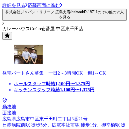
詳細を見る
応募画面に進む
株式会社ジャパン・リリーフ 広島支店/hslwmhR-18711のその他の求人
を見る
カレーハウスCoCo壱番屋 中区東千田店
昼帯パートさん募集 一日2～3時間OK 週1～OK
ホールスタッフ
時給
1,100
円〜
1,375
円
キッチンスタッフ
時給
1,100
円〜
1,375
円
勤務地
面接地
広島県広島市中区東千田町二丁目3番21号
日赤病院前駅 徒歩5分、広電本社前駅 徒歩1分、御幸橋駅 徒