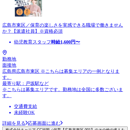
広島市東区／保育の楽しさを実感できる職場で働きません
か？【派遣社員】※資格必須
幼児教育スタッフ
時給
1,600
円〜
勤務地
面接地
広島県広島市東区 ※こちらは募集エリアの一例となりま
す。
最寄り駅：戸坂駅など
※こちらは募集エリアです。勤務地は全国に多数ございま
す。
交通費支給
未経験OK
詳細を見る
応募画面に進む
株式会社キャリア CC福岡／保育【広島市東区-001】のその他の求人を