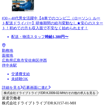
#30～40代男女活躍中【4t車でのコンビ二（ローソン）ルー
ト配送ドライバー】研修期間の給与変動なし★安心のスター
ト！初めての方も収入面で不安なく始められます！
配送・物流スタッフ
時給
1,380
円〜
勤務地
面接地
広島県広島市安佐南区伴西
伴中央駅
交通費支給
未経験OK
詳細を見る
応募画面に進む
株式会社ドライブトライブ/DR:KJ009-02-MHのその他の求人を見る
派遣労働者
株式会社ドライブトライブ/DR:KJ157-01-MH