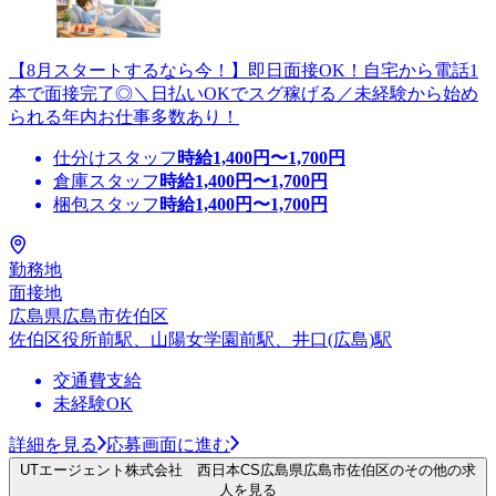
【8月スタートするなら今！】即日面接OK！自宅から電話1
本で面接完了◎＼日払いOKでスグ稼げる／未経験から始め
られる年内お仕事多数あり！
仕分けスタッフ
時給
1,400
円〜
1,700
円
倉庫スタッフ
時給
1,400
円〜
1,700
円
梱包スタッフ
時給
1,400
円〜
1,700
円
勤務地
面接地
広島県広島市佐伯区
佐伯区役所前駅、山陽女学園前駅、井口(広島)駅
交通費支給
未経験OK
詳細を見る
応募画面に進む
UTエージェント株式会社 西日本CS広島県広島市佐伯区のその他の求
人を見る