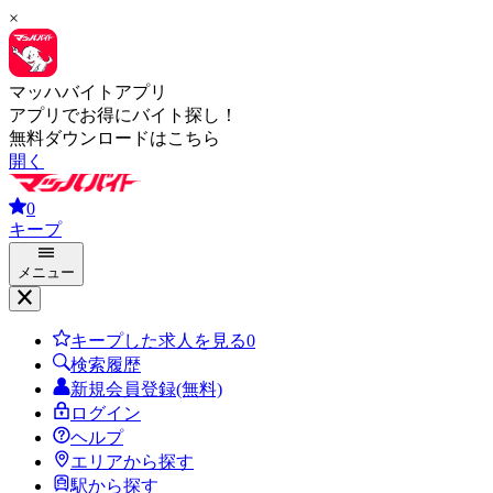
×
マッハバイトアプリ
アプリでお得にバイト探し！
無料ダウンロードはこちら
開く
0
キープ
メニュー
キープした求人を見る
0
検索履歴
新規会員登録(無料)
ログイン
ヘルプ
エリアから探す
駅から探す