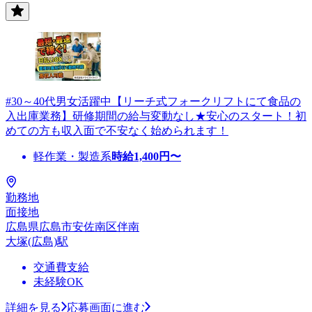
#30～40代男女活躍中【リーチ式フォークリフトにて食品の
入出庫業務】研修期間の給与変動なし★安心のスタート！初
めての方も収入面で不安なく始められます！
軽作業・製造系
時給
1,400
円〜
勤務地
面接地
広島県広島市安佐南区伴南
大塚(広島)駅
交通費支給
未経験OK
詳細を見る
応募画面に進む