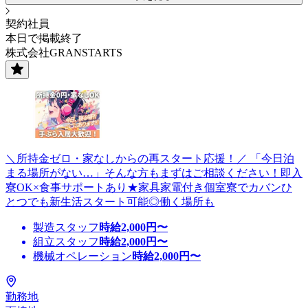
契約社員
本日で掲載終了
株式会社GRANSTARTS
＼所持金ゼロ・家なしからの再スタート応援！／ 「今日泊
まる場所がない…」そんな方もまずはご相談ください！即入
寮OK×食事サポートあり★家具家電付き個室寮でカバンひ
とつでも新生活スタート可能◎働く場所も
製造スタッフ
時給
2,000
円〜
組立スタッフ
時給
2,000
円〜
機械オペレーション
時給
2,000
円〜
勤務地