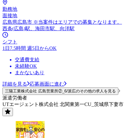
勤務地
面接地
広島県広島市 ※当案件はエリアでの募集となります。
西条(広島)駅、海田市駅、向洋駅
シフト
1日7.5時間 週5日からOK
交通費支給
未経験OK
まかないあり
詳細を見る
応募画面に進む
三陽工業株式会社 広島営業所②_6/派広のその他の求人を見る
派遣労働者
UTエージェント株式会社 北関東第一CU_茨城県下妻市