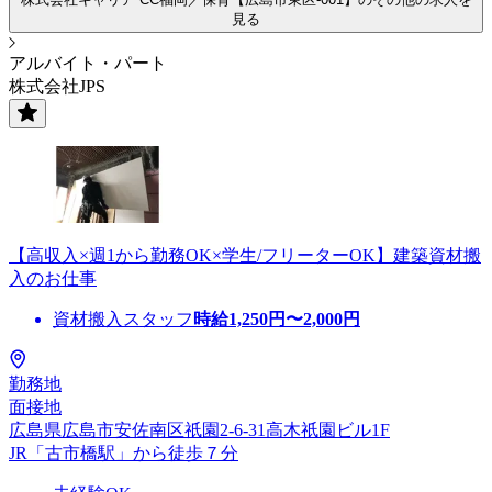
見る
アルバイト・パート
株式会社JPS
【高収入×週1から勤務OK×学生/フリーターOK】建築資材搬
入のお仕事
資材搬入スタッフ
時給
1,250
円〜
2,000
円
勤務地
面接地
広島県広島市安佐南区祇園2-6-31高木祇園ビル1F
JR「古市橋駅」から徒歩７分