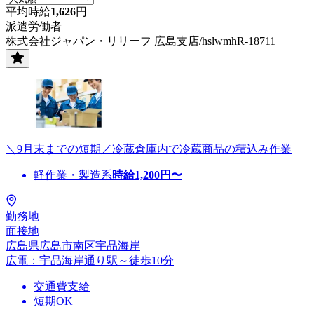
平均時給
1,626
円
派遣労働者
株式会社ジャパン・リリーフ 広島支店/hslwmhR-18711
＼9月末までの短期／冷蔵倉庫内で冷蔵商品の積込み作業
軽作業・製造系
時給
1,200
円〜
勤務地
面接地
広島県広島市南区宇品海岸
広電：宇品海岸通り駅～徒歩10分
交通費支給
短期OK