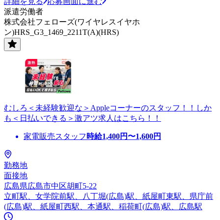
詳細を見る
応募画面に進む
派遣労働者
株式会社フェローズ(ワイヤレスイヤホ
ン)HRS_G3_1469_2211T(A)(HRS)
むしろ＜未経験歓迎な＞Appleコーナーのスタッフ！！しか
も＜日払いできる＞激アツ求人はこちら！！
家電販売スタッフ
時給
1,400
円〜
1,600
円
勤務地
面接地
広島県広島市中区胡町5-22
立町駅、女学院前駅、八丁堀(広島)駅、紙屋町東駅、県庁前
(広島)駅、紙屋町西駅、本通駅、稲荷町(広島)駅、広島駅