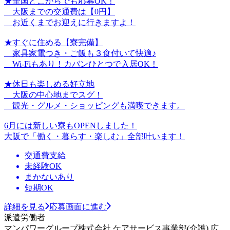
★全国どこからでも応募OK！
大阪までの交通費は【0円】
お近くまでお迎えに行きますよ！
★すぐに住める【寮完備】
家具家電つき・ご飯も３食付いて快適♪
Wi-Fiもあり！カバンひとつで入居OK！
★休日も楽しめる好立地
大阪の中心地までスグ！
観光・グルメ・ショッピングも満喫できます。
6月には新しい寮もOPENしました！
大阪で「働く・暮らす・楽しむ」全部叶います！
交通費支給
未経験OK
まかないあり
短期OK
詳細を見る
応募画面に進む
派遣労働者
マンパワーグループ株式会社 ケアサービス事業部(介護) 広