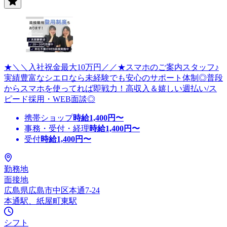
★＼＼入社祝金最大10万円／／★スマホのご案内スタッフ♪
実績豊富なシエロなら未経験でも安心のサポート体制◎普段
からスマホを使ってれば即戦力！高収入＆嬉しい週払い/ス
ピード採用・WEB面談◎
携帯ショップ
時給
1,400
円〜
事務・受付・経理
時給
1,400
円〜
受付
時給
1,400
円〜
勤務地
面接地
広島県広島市中区本通7-24
本通駅、紙屋町東駅
シフト