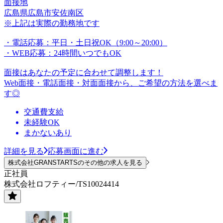
面接地
広島県広島市安佐南区
※上記は実際の勤務地です
・電話応募：平日・土日祝OK（9:00～20:00）
・WEB応募：24時間いつでもOK
面接はあなたの予定に合わせて調整します！
Web面接・電話面接・対面面接から、ご希望の方法を選べま
す◎
交通費支給
未経験OK
まかないあり
詳細を見る
応募画面に進む
株式会社GRANSTARTSのその他の求人を見る
正社員
株式会社ロフティー/TS10024414