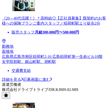
《20～40代活躍！》＊高時給◎【正社員募集】既契約のお客
様への保険プランご案内スタッフ／稲荷町駅より徒歩2分
販売スタッフ
月給
300,000
円〜
500,000
円
勤務地
面接地
広島県広島市南区稲荷町2-16 広島稲荷町第一生命ビル10階
女学院前駅、銀山町駅、胡町駅
交通費支給
詳細を見る
応募画面に進む
派遣労働者
株式会社ドライブトライブ/DR:KJ009-02-MH