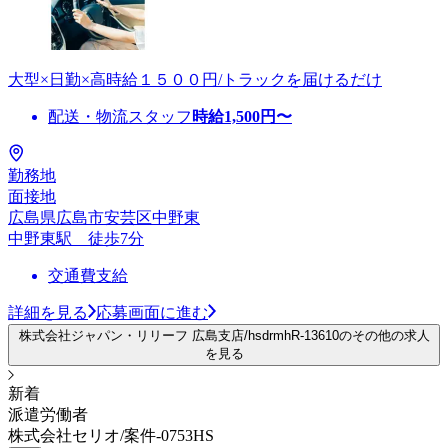
大型×日勤×高時給１５００円/トラックを届けるだけ
配送・物流スタッフ
時給
1,500
円〜
勤務地
面接地
広島県広島市安芸区中野東
中野東駅 徒歩7分
交通費支給
詳細を見る
応募画面に進む
株式会社ジャパン・リリーフ 広島支店/hsdrmhR-13610のその他の求人
を見る
新着
派遣労働者
株式会社セリオ/案件-0753HS