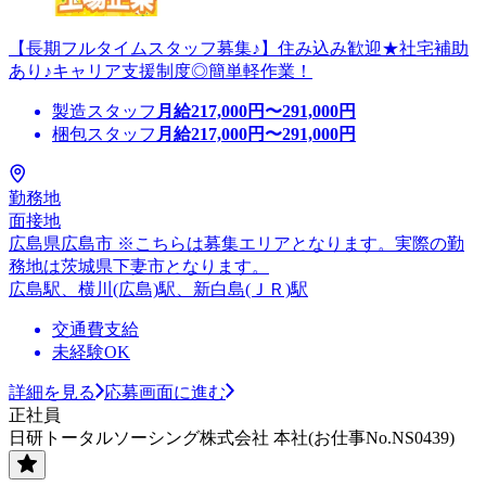
【長期フルタイムスタッフ募集♪】住み込み歓迎★社宅補助
あり♪キャリア支援制度◎簡単軽作業！
製造スタッフ
月給
217,000
円〜
291,000
円
梱包スタッフ
月給
217,000
円〜
291,000
円
勤務地
面接地
広島県広島市 ※こちらは募集エリアとなります。実際の勤
務地は茨城県下妻市となります。
広島駅、横川(広島)駅、新白島(ＪＲ)駅
交通費支給
未経験OK
詳細を見る
応募画面に進む
正社員
日研トータルソーシング株式会社 本社(お仕事No.NS0439)