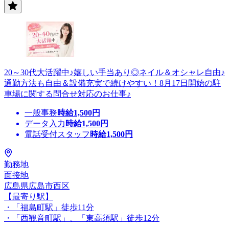
20～30代大活躍中♪嬉しい手当あり◎ネイル＆オシャレ自由♪
通勤方法も自由＆設備充実で続けやすい！8月17日開始の駐
車場に関する問合せ対応のお仕事♪
一般事務
時給
1,500
円
データ入力
時給
1,500
円
電話受付スタッフ
時給
1,500
円
勤務地
面接地
広島県広島市西区
【最寄り駅】
・「福島町駅」徒歩11分
・「西観音町駅」、「東高須駅」徒歩12分