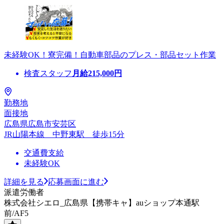
未経験OK！寮完備！自動車部品のプレス・部品セット作業
検査スタッフ
月給
215,000
円
勤務地
面接地
広島県広島市安芸区
JR山陽本線 中野東駅 徒歩15分
交通費支給
未経験OK
詳細を見る
応募画面に進む
派遣労働者
株式会社シエロ_広島県【携帯キャ】auショップ本通駅
前/AF5