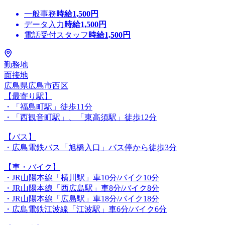
一般事務
時給
1,500
円
データ入力
時給
1,500
円
電話受付スタッフ
時給
1,500
円
勤務地
面接地
広島県広島市西区
【最寄り駅】
・「福島町駅」徒歩11分
・「西観音町駅」、「東高須駅」徒歩12分
【バス】
・広島電鉄バス「旭橋入口」バス停から徒歩3分
【車・バイク】
・JR山陽本線「横川駅」車10分/バイク10分
・JR山陽本線「西広島駅」車8分/バイク8分
・JR山陽本線「広島駅」車18分/バイク18分
・広島電鉄江波線「江波駅」車6分/バイク6分