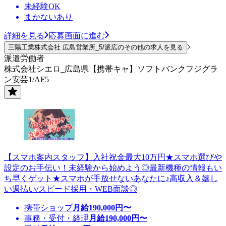
未経験OK
まかないあり
詳細を見る
応募画面に進む
三陽工業株式会社 広島営業所_5/派広のその他の求人を見る
派遣労働者
株式会社シエロ_広島県【携帯キャ】ソフトバンクフジグラ
ン安芸1/AF5
【スマホ案内スタッフ】入社祝金最大10万円★スマホ選びや
設定のお手伝い！未経験から始めよう◎最新機種の情報もい
ち早くゲット★スマホが手放せないあなたに♪高収入＆嬉し
い週払い/スピード採用・WEB面談◎
携帯ショップ
月給
190,000
円〜
事務・受付・経理
月給
190,000
円〜