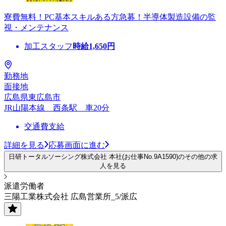
寮費無料！PC基本スキルある方急募！半導体製造設備の監
視・メンテナンス
加工スタッフ
時給
1,650
円
勤務地
面接地
広島県東広島市
JR山陽本線 西条駅 車20分
交通費支給
詳細を見る
応募画面に進む
日研トータルソーシング株式会社 本社(お仕事No.9A1590)のその他の求
人を見る
派遣労働者
三陽工業株式会社 広島営業所_5/派広