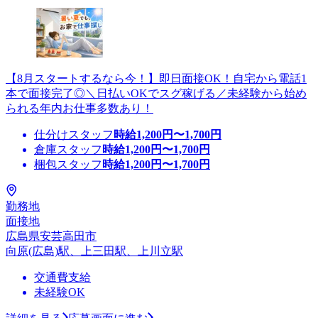
【8月スタートするなら今！】即日面接OK！自宅から電話1
本で面接完了◎＼日払いOKでスグ稼げる／未経験から始め
られる年内お仕事多数あり！
仕分けスタッフ
時給
1,200
円〜
1,700
円
倉庫スタッフ
時給
1,200
円〜
1,700
円
梱包スタッフ
時給
1,200
円〜
1,700
円
勤務地
面接地
広島県安芸高田市
向原(広島)駅、上三田駅、上川立駅
交通費支給
未経験OK