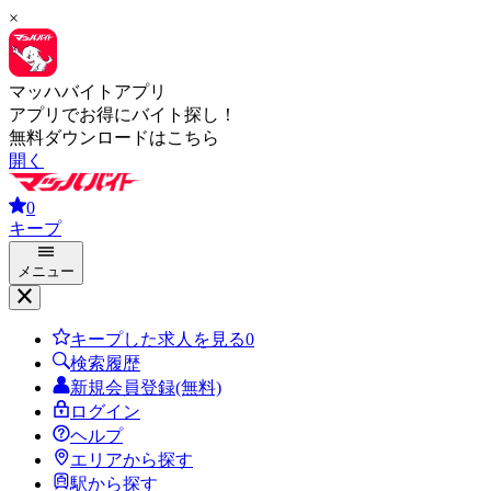
×
マッハバイトアプリ
アプリでお得にバイト探し！
無料ダウンロードはこちら
開く
0
キープ
メニュー
キープした求人を見る
0
検索履歴
新規会員登録(無料)
ログイン
ヘルプ
エリアから探す
駅から探す