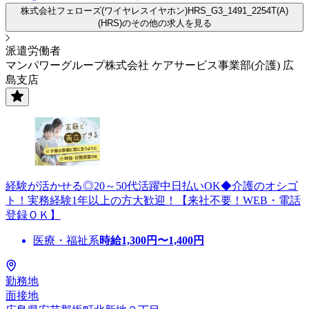
株式会社フェローズ(ワイヤレスイヤホン)HRS_G3_1491_2254T(A)
(HRS)のその他の求人を見る
派遣労働者
マンパワーグループ株式会社 ケアサービス事業部(介護) 広
島支店
経験が活かせる◎20～50代活躍中日払いOK◆介護のオシゴ
ト！実務経験1年以上の方大歓迎！【来社不要！WEB・電話
登録ＯＫ】
医療・福祉系
時給
1,300
円〜
1,400
円
勤務地
面接地