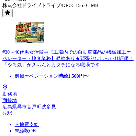
株式会社ドライブトライブ/DR:KJ156-01-MH
#30～40代男女活躍中【工場内での自動車部品の機械加工オ
ペレーター・検査業務】昇給あり★頑張りはしっかり評価！
「やる気」がきちんとカタチになる職場です！
機械オペレーション
時給
1,500
円〜
勤務地
面接地
広島県呉市音戸町波多見
呉駅
交通費支給
未経験OK