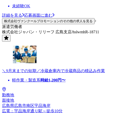
未経験OK
詳細を見る
応募画面に進む
株式会社ヴァンクールプロモーションのその他の求人を見る
派遣労働者
株式会社ジャパン・リリーフ 広島支店/hslwmhR-18711
＼9月末までの短期／冷蔵倉庫内で冷蔵商品の積込み作業
軽作業・製造系
時給
1,200
円〜
勤務地
面接地
広島県広島市南区宇品海岸
広電：宇品海岸通り駅～徒歩10分