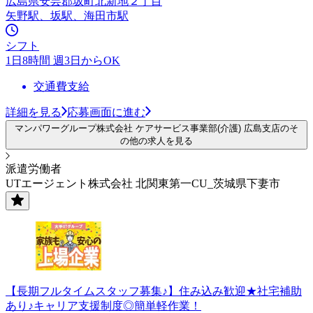
広島県安芸郡坂町北新地２丁目
矢野駅、坂駅、海田市駅
シフト
1日8時間 週3日からOK
交通費支給
詳細を見る
応募画面に進む
マンパワーグループ株式会社 ケアサービス事業部(介護) 広島支店のそ
の他の求人を見る
派遣労働者
UTエージェント株式会社 北関東第一CU_茨城県下妻市
【長期フルタイムスタッフ募集♪】住み込み歓迎★社宅補助
あり♪キャリア支援制度◎簡単軽作業！