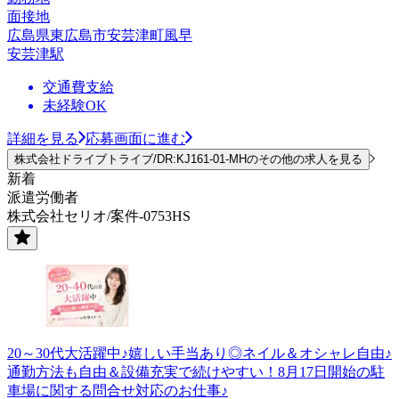
面接地
広島県東広島市安芸津町風早
安芸津駅
交通費支給
未経験OK
詳細を見る
応募画面に進む
株式会社ドライブトライブ/DR:KJ161-01-MHのその他の求人を見る
新着
派遣労働者
株式会社セリオ/案件-0753HS
20～30代大活躍中♪嬉しい手当あり◎ネイル＆オシャレ自由♪
通勤方法も自由＆設備充実で続けやすい！8月17日開始の駐
車場に関する問合せ対応のお仕事♪