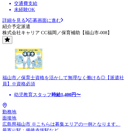
交通費支給
未経験OK
詳細を見る
応募画面に進む
紹介予定派遣
株式会社キャリア CC福岡／保育補助【福山市-008】
福山市／保育士資格を活かして無理なく働ける◎【派遣社
員】※資格必須
幼児教育スタッフ
時給
1,400
円〜
勤務地
面接地
広島県福山市 ※こちらは募集エリアの一例となります。
最寄り駅：備後赤坂駅など