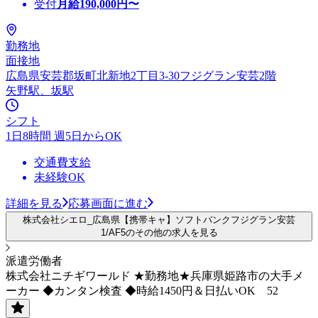
受付
月給
190,000
円〜
勤務地
面接地
広島県安芸郡坂町北新地2丁目3-30フジグラン安芸2階
矢野駅、坂駅
シフト
1日8時間 週5日からOK
交通費支給
未経験OK
詳細を見る
応募画面に進む
株式会社シエロ_広島県【携帯キャ】ソフトバンクフジグラン安芸
1/AF5のその他の求人を見る
派遣労働者
株式会社ニチギワールド ★勤務地★兵庫県姫路市の大手メ
ーカー ◆カンタン検査 ◆時給1450円＆日払いOK 52