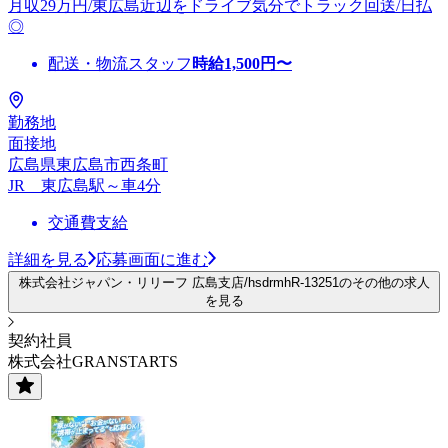
月収29万円/東広島近辺をドライブ気分でトラック回送/日払
◎
配送・物流スタッフ
時給
1,500
円〜
勤務地
面接地
広島県東広島市西条町
JR 東広島駅～車4分
交通費支給
詳細を見る
応募画面に進む
株式会社ジャパン・リリーフ 広島支店/hsdrmhR-13251のその他の求人
を見る
契約社員
株式会社GRANSTARTS