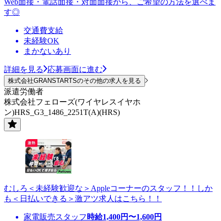
Web面接・電話面接・対面面接から、ご希望の方法を選べま
す◎
交通費支給
未経験OK
まかないあり
詳細を見る
応募画面に進む
株式会社GRANSTARTSのその他の求人を見る
派遣労働者
株式会社フェローズ(ワイヤレスイヤホ
ン)HRS_G3_1486_2251T(A)(HRS)
むしろ＜未経験歓迎な＞Appleコーナーのスタッフ！！しか
も＜日払いできる＞激アツ求人はこちら！！
家電販売スタッフ
時給
1,400
円〜
1,600
円