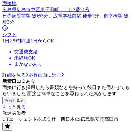
面接地
広島県広島市中区東千田町二丁目3番21号
日赤病院前駅 徒歩5分、広電本社前駅 徒歩1分、御幸橋駅 徒
歩3分
シフト
1日2.5時間 週1日からOK
交通費支給
未経験OK
まかないあり
詳細を見る
応募画面に進む
新着口コミあり
面接に行き採用したら書類などを持って後日また伺わせても
らいました 面接は簡単なことを尋ねられた気がします
もっと見る
もっと見る
派遣労働者
UTエージェント株式会社 西日本CS広島県安芸高田市