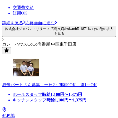
交通費支給
短期OK
詳細を見る
応募画面に進む
株式会社ジャパン・リリーフ 広島支店/hslwmhR-18711のその他の求人
を見る
カレーハウスCoCo壱番屋 中区東千田店
昼帯パートさん募集 一日2～3時間OK 週1～OK
ホールスタッフ
時給
1,100
円〜
1,375
円
キッチンスタッフ
時給
1,100
円〜
1,375
円
勤務地