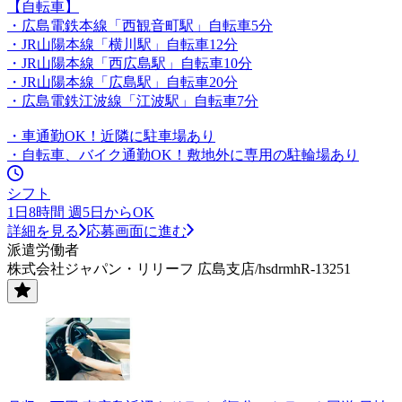
【自転車】
・広島電鉄本線「西観音町駅」自転車5分
・JR山陽本線「横川駅」自転車12分
・JR山陽本線「西広島駅」自転車10分
・JR山陽本線「広島駅」自転車20分
・広島電鉄江波線「江波駅」自転車7分
・車通勤OK！近隣に駐車場あり
・自転車、バイク通勤OK！敷地外に専用の駐輪場あり
シフト
1日8時間 週5日からOK
詳細を見る
応募画面に進む
派遣労働者
株式会社ジャパン・リリーフ 広島支店/hsdrmhR-13251