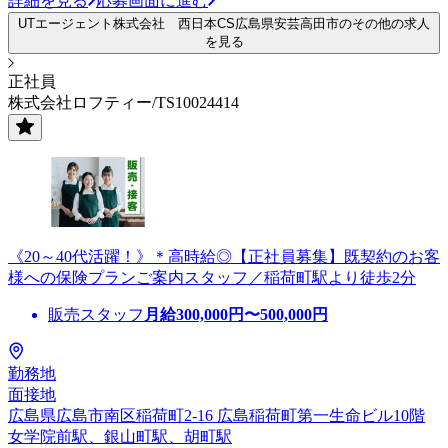
詳細を見る
応募画面に進む
UTエージェント株式会社 西日本CS広島県安芸高田市のその他の求人
を見る
正社員
株式会社ロフティー/TS10024414
《20～40代活躍！》＊高時給◎【正社員募集】既契約のお客
様への保険プランご案内スタッフ／稲荷町駅より徒歩2分
販売スタッフ
月給
300,000
円〜
500,000
円
勤務地
面接地
広島県広島市南区稲荷町2-16 広島稲荷町第一生命ビル10階
女学院前駅、銀山町駅、胡町駅