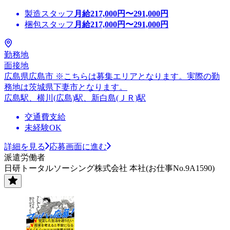
製造スタッフ
月給
217,000
円〜
291,000
円
梱包スタッフ
月給
217,000
円〜
291,000
円
勤務地
面接地
広島県広島市 ※こちらは募集エリアとなります。実際の勤
務地は茨城県下妻市となります。
広島駅、横川(広島)駅、新白島(ＪＲ)駅
交通費支給
未経験OK
詳細を見る
応募画面に進む
派遣労働者
日研トータルソーシング株式会社 本社(お仕事No.9A1590)