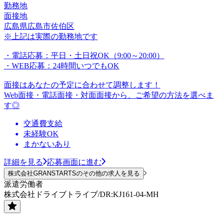
勤務地
面接地
広島県広島市佐伯区
※上記は実際の勤務地です
・電話応募：平日・土日祝OK（9:00～20:00）
・WEB応募：24時間いつでもOK
面接はあなたの予定に合わせて調整します！
Web面接・電話面接・対面面接から、ご希望の方法を選べま
す◎
交通費支給
未経験OK
まかないあり
詳細を見る
応募画面に進む
株式会社GRANSTARTSのその他の求人を見る
派遣労働者
株式会社ドライブトライブ/DR:KJ161-04-MH