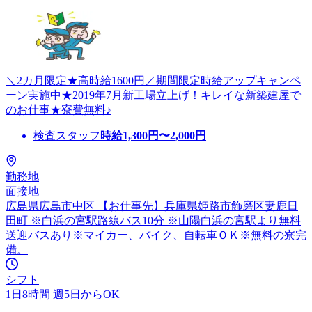
＼2カ月限定★高時給1600円／期間限定時給アップキャンペ
ーン実施中★2019年7月新工場立上げ！キレイな新築建屋で
のお仕事★寮費無料♪
検査スタッフ
時給
1,300
円〜
2,000
円
勤務地
面接地
広島県広島市中区 【お仕事先】兵庫県姫路市飾磨区妻鹿日
田町 ※白浜の宮駅路線バス10分 ※山陽白浜の宮駅より無料
送迎バスあり※マイカー、バイク、自転車ＯＫ※無料の寮完
備。
シフト
1日8時間 週5日からOK