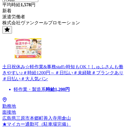
平均時給
1,578
円
新着
派遣労働者
株式会社ヴァンクールプロモーション
土日祝休み☆軽作業&事務staff♪時短もOK！しゅふさんも働
きやすい♪＃時給1200円～＃日払い＃未経験＃ブランクあり
＃日払い＃大人気パン
軽作業・製造系
時給
1,200
円
勤務地
面接地
広島県三原市本郷町善入寺用倉山
★マイカー通勤可（駐車場完備）