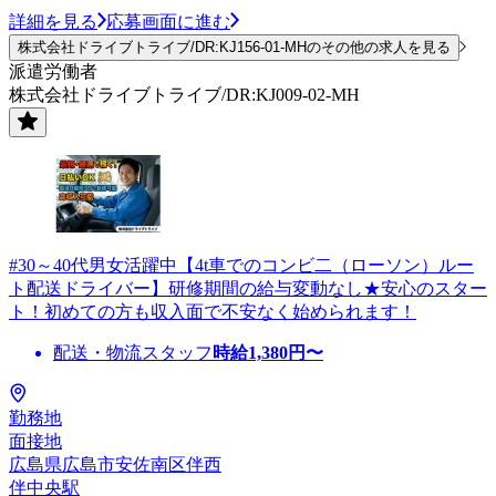
詳細を見る
応募画面に進む
株式会社ドライブトライブ/DR:KJ156-01-MHのその他の求人を見る
派遣労働者
株式会社ドライブトライブ/DR:KJ009-02-MH
#30～40代男女活躍中【4t車でのコンビ二（ローソン）ルー
ト配送ドライバー】研修期間の給与変動なし★安心のスター
ト！初めての方も収入面で不安なく始められます！
配送・物流スタッフ
時給
1,380
円〜
勤務地
面接地
広島県広島市安佐南区伴西
伴中央駅