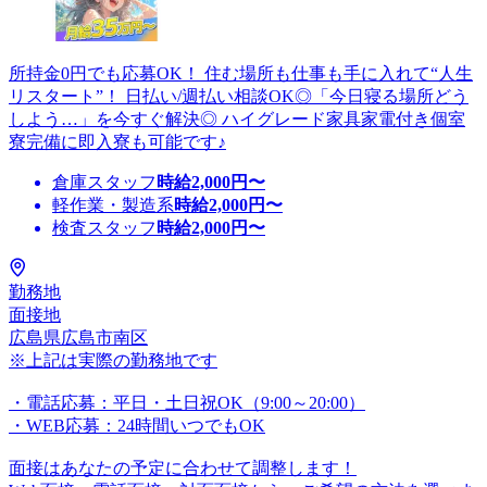
所持金0円でも応募OK！ 住む場所も仕事も手に入れて“人生
リスタート”！ 日払い/週払い相談OK◎「今日寝る場所どう
しよう…」を今すぐ解決◎ ハイグレード家具家電付き個室
寮完備に即入寮も可能です♪
倉庫スタッフ
時給
2,000
円〜
軽作業・製造系
時給
2,000
円〜
検査スタッフ
時給
2,000
円〜
勤務地
面接地
広島県広島市南区
※上記は実際の勤務地です
・電話応募：平日・土日祝OK（9:00～20:00）
・WEB応募：24時間いつでもOK
面接はあなたの予定に合わせて調整します！