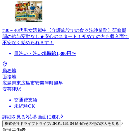
#30～40代男女活躍中【介護施設での食器洗浄業務】研修期
間の給与変動なし★安心のスタート！初めての方も収入面で
不安なく始められます！
皿洗い・洗い場
時給
1,300
円〜
勤務地
面接地
広島県東広島市安芸津町風早
安芸津駅
交通費支給
未経験OK
詳細を見る
応募画面に進む
株式会社ドライブトライブ/DR:KJ161-04-MHのその他の求人を見る
派遣労働者