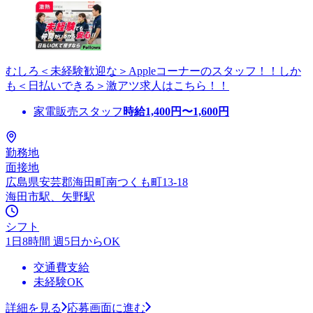
むしろ＜未経験歓迎な＞Appleコーナーのスタッフ！！しか
も＜日払いできる＞激アツ求人はこちら！！
家電販売スタッフ
時給
1,400
円〜
1,600
円
勤務地
面接地
広島県安芸郡海田町南つくも町13-18
海田市駅、矢野駅
シフト
1日8時間 週5日からOK
交通費支給
未経験OK
詳細を見る
応募画面に進む