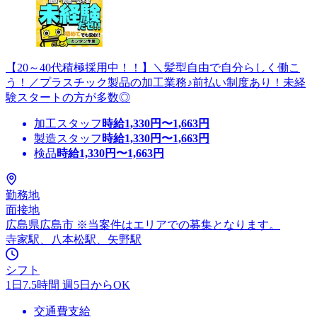
【20～40代積極採用中！！】＼髪型自由で自分らしく働こ
う！／プラスチック製品の加工業務♪前払い制度あり！未経
験スタートの方が多数◎
加工スタッフ
時給
1,330
円〜
1,663
円
製造スタッフ
時給
1,330
円〜
1,663
円
検品
時給
1,330
円〜
1,663
円
勤務地
面接地
広島県広島市 ※当案件はエリアでの募集となります。
寺家駅、八本松駅、矢野駅
シフト
1日7.5時間 週5日からOK
交通費支給