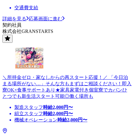
交通費支給
詳細を見る
応募画面に進む
契約社員
株式会社GRANSTARTS
＼所持金ゼロ・家なしからの再スタート応援！／ 「今日泊
まる場所がない…」そんな方もまずはご相談ください！即入
寮OK×食事サポートあり★家具家電付き個室寮でカバンひ
とつでも新生活スタート可能◎働く場所も
製造スタッフ
時給
2,000
円〜
組立スタッフ
時給
2,000
円〜
機械オペレーション
時給
2,000
円〜