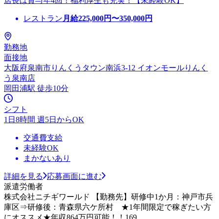
店長は賞与年4回！福利厚生も充実！【未経験OK】
レストラン
月給
225,000
円〜
350,000
円
勤務地
面接地
大阪府泉南市りんくうタウン南浜3-12 イオンモールりんく
う泉南店
岡田浦駅 徒歩10分
シフト
1日8時間 週5日からOK
交通費支給
未経験OK
まかないあり
詳細を見る
応募画面に進む
派遣労働者
株式会社ニチギワールド 【勤務先】研修中1か月：神戸市兵
庫区⇒研修後：青森県六ケ所村 ★1年間限定で稼ぎたい方
にオススメ★年収864万円可能！！169