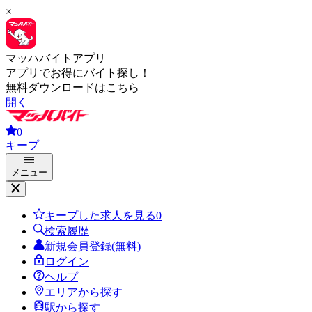
×
マッハバイトアプリ
アプリでお得にバイト探し！
無料ダウンロードはこちら
開く
0
キープ
メニュー
キープした求人を見る
0
検索履歴
新規会員登録(無料)
ログイン
ヘルプ
エリアから探す
駅から探す