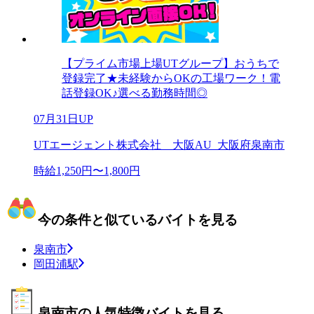
【プライム市場上場UTグループ】おうちで
登録完了★未経験からOKの工場ワーク！電
話登録OK♪選べる勤務時間◎
07月31日UP
UTエージェント株式会社 大阪AU_大阪府泉南市
時給1,250円〜1,800円
今の条件と似ているバイトを見る
泉南市
岡田浦駅
泉南市の人気特徴バイトを見る