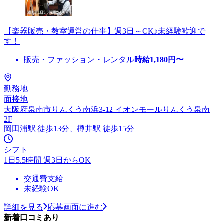
【楽器販売・教室運営の仕事】週3日～OK♪未経験歓迎で
す！
販売・ファッション・レンタル
時給
1,180
円〜
勤務地
面接地
大阪府泉南市りんくう南浜3-12 イオンモールりんくう泉南
2F
岡田浦駅 徒歩13分、樽井駅 徒歩15分
シフト
1日5.5時間 週3日からOK
交通費支給
未経験OK
詳細を見る
応募画面に進む
新着口コミあり