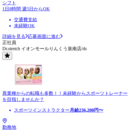
シフト
1日8時間 週5日からOK
交通費支給
未経験OK
詳細を見る
応募画面に進む
正社員
Dr.stretch イオンモールりんくう泉南店/ds
異業種からの転職も多数！！未経験からスポーツトレーナー
を目指しませんか？
スポーツインストラクター
月給
236,200
円〜
勤務地