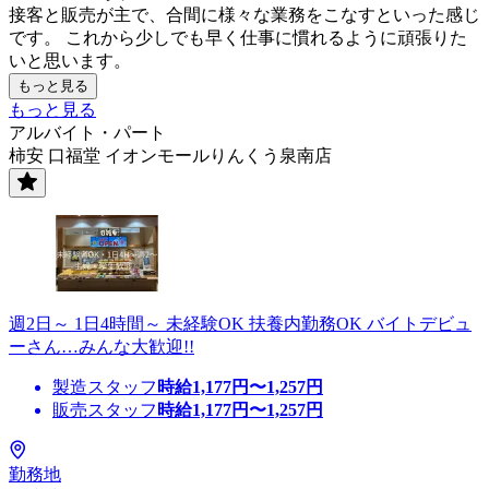
接客と販売が主で、合間に様々な業務をこなすといった感じ
です。 これから少しでも早く仕事に慣れるように頑張りた
いと思います。
もっと見る
もっと見る
アルバイト・パート
柿安 口福堂 イオンモールりんくう泉南店
週2日～ 1日4時間～ 未経験OK 扶養内勤務OK バイトデビュ
ーさん…みんな大歓迎!!
製造スタッフ
時給
1,177
円〜
1,257
円
販売スタッフ
時給
1,177
円〜
1,257
円
勤務地