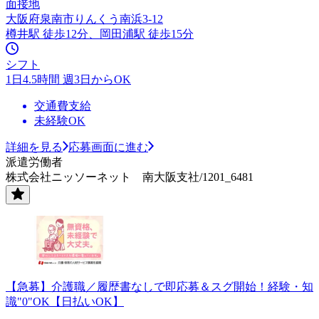
面接地
大阪府泉南市りんくう南浜3-12
樽井駅 徒歩12分、岡田浦駅 徒歩15分
シフト
1日4.5時間 週3日からOK
交通費支給
未経験OK
詳細を見る
応募画面に進む
派遣労働者
株式会社ニッソーネット 南大阪支社/1201_6481
【急募】介護職／履歴書なしで即応募＆スグ開始！経験・知
識"0"OK【日払いOK】