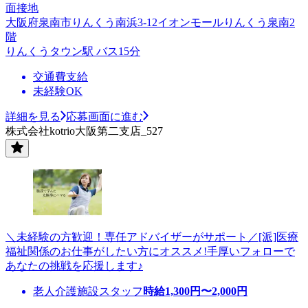
面接地
大阪府泉南市りんくう南浜3-12イオンモールりんくう泉南2
階
りんくうタウン駅 バス15分
交通費支給
未経験OK
詳細を見る
応募画面に進む
株式会社kotrio大阪第二支店_527
＼未経験の方歓迎！専任アドバイザーがサポート／[派]医療
福祉関係のお仕事がしたい方にオススメ!手厚いフォローで
あなたの挑戦を応援します♪
老人介護施設スタッフ
時給
1,300
円〜
2,000
円