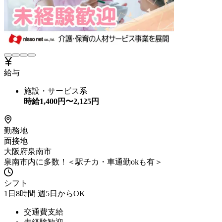
給与
施設・サービス系
時給
1,400
円〜
2,125
円
勤務地
面接地
大阪府泉南市
泉南市内に多数！＜駅チカ・車通勤okも有＞
シフト
1日8時間 週5日からOK
交通費支給