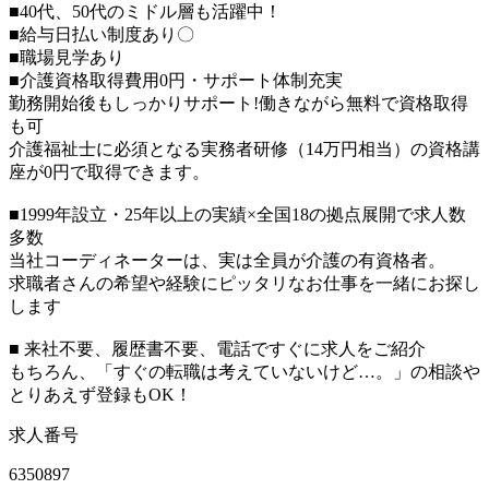
■40代、50代のミドル層も活躍中！
■給与日払い制度あり〇
■職場見学あり
■介護資格取得費用0円・サポート体制充実
勤務開始後もしっかりサポート!働きながら無料で資格取得
も可
介護福祉士に必須となる実務者研修（14万円相当）の資格講
座が0円で取得できます。
■1999年設立・25年以上の実績×全国18の拠点展開で求人数
多数
当社コーディネーターは、実は全員が介護の有資格者。
求職者さんの希望や経験にピッタリなお仕事を一緒にお探し
します
■ 来社不要、履歴書不要、電話ですぐに求人をご紹介
もちろん、「すぐの転職は考えていないけど…。」の相談や
とりあえず登録もOK！
求人番号
6350897