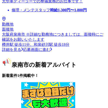
大型車ディーラーでの整備業務のお仕事です！
修理・メンテスタッフ
時給
1,300
円〜
1,800
円
勤務地
面接地
大阪府泉南市 ※詳細な勤務地につきましては、面接時にご
確認をお願いいたします
樽井駅 徒歩11分、和泉砂川駅 徒歩18分
詳細を見る
応募画面に進む
泉南市の新着アルバイト
新着案件1件掲載中！