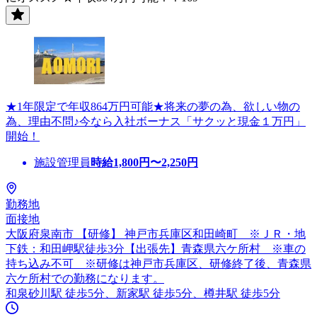
★1年限定で年収864万円可能★将来の夢の為、欲しい物の
為、理由不問♪今なら入社ボーナス「サクッと現金１万円」
開始！
施設管理員
時給
1,800
円〜
2,250
円
勤務地
面接地
大阪府泉南市 【研修】 神戸市兵庫区和田崎町 ※ＪＲ・地
下鉄：和田岬駅徒歩3分【出張先】青森県六ケ所村 ※車の
持ち込み不可 ※研修は神戸市兵庫区、研修終了後、青森県
六ケ所村での勤務になります。
和泉砂川駅 徒歩5分、新家駅 徒歩5分、樽井駅 徒歩5分