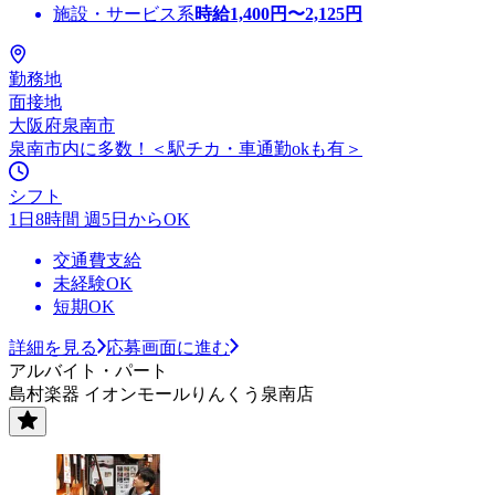
施設・サービス系
時給
1,400
円〜
2,125
円
勤務地
面接地
大阪府泉南市
泉南市内に多数！＜駅チカ・車通勤okも有＞
シフト
1日8時間 週5日からOK
交通費支給
未経験OK
短期OK
詳細を見る
応募画面に進む
アルバイト・パート
島村楽器 イオンモールりんくう泉南店