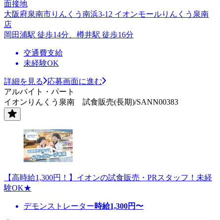
面接地
大阪府泉南市りんくう南浜3-12 イオンモールりんくう泉南
店
岡田浦駅 徒歩14分、樽井駅 徒歩16分
交通費支給
未経験OK
詳細を見る
応募画面に進む
アルバイト・パート
イオンりんくう泉南 試食販売(長期)/SANN00383
【高時給1,300円！】イオンの試食販売・PRスタッフ！未経
験OK★
デモンストレーター
時給
1,300
円〜