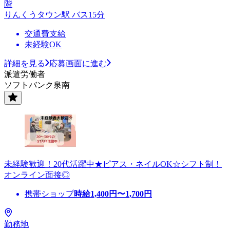
階
りんくうタウン駅 バス15分
交通費支給
未経験OK
詳細を見る
応募画面に進む
派遣労働者
ソフトバンク泉南
未経験歓迎！20代活躍中★ピアス・ネイルOK☆シフト制！
オンライン面接◎
携帯ショップ
時給
1,400
円〜
1,700
円
勤務地