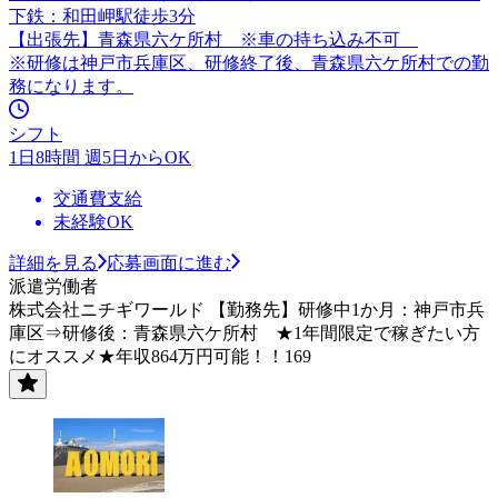
下鉄：和田岬駅徒歩3分
【出張先】青森県六ケ所村 ※車の持ち込み不可
※研修は神戸市兵庫区、研修終了後、青森県六ケ所村での勤
務になります。
シフト
1日8時間 週5日からOK
交通費支給
未経験OK
詳細を見る
応募画面に進む
派遣労働者
株式会社ニチギワールド 【勤務先】研修中1か月：神戸市兵
庫区⇒研修後：青森県六ケ所村 ★1年間限定で稼ぎたい方
にオススメ★年収864万円可能！！169