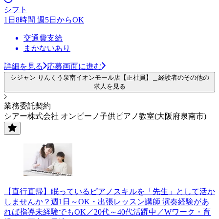
シフト
1日8時間 週5日からOK
交通費支給
まかないあり
詳細を見る
応募画面に進む
シジャン りんくう泉南イオンモール店【正社員】＿経験者のその他の
求人を見る
業務委託契約
シアー株式会社 オンピーノ子供ピアノ教室(大阪府泉南市)
【直行直帰】眠っているピアノスキルを「先生」として活か
しませんか？週1日～OK・出張レッスン講師 演奏経験があ
れば指導未経験でもOK／20代～40代活躍中／Wワーク・育