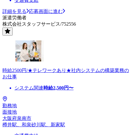
交通費支給
詳細を見る
応募画面に進む
派遣労働者
株式会社スタッフサービス/752556
時給2500円/★テレワークあり★社内システムの構築業務の
お仕事
システム関連
時給
2,500
円〜
勤務地
面接地
大阪府泉南市
樽井駅、和泉砂川駅、新家駅