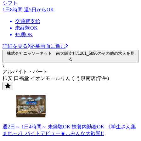
シフト
1日8時間 週5日からOK
交通費支給
未経験OK
短期OK
詳細を見る
応募画面に進む
株式会社ニッソーネット 南大阪支社/1201_5896のその他の求人を見
る
アルバイト・パート
柿安 口福堂 イオンモールりんくう泉南店(学生)
週2日～ 1日4時間～ 未経験OK 扶養内勤務OK 《学生さん集
まれ～♪》バイトデビュー★…みんな大歓迎!!