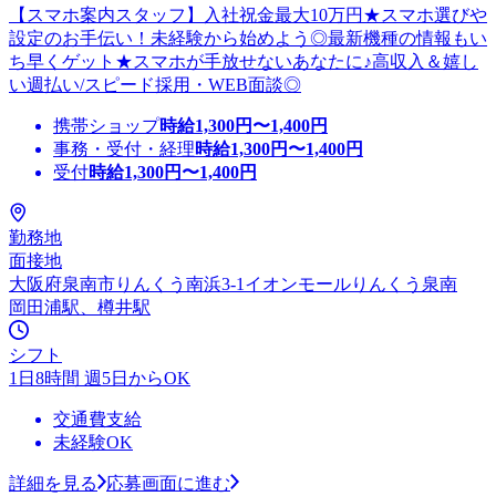
【スマホ案内スタッフ】入社祝金最大10万円★スマホ選びや
設定のお手伝い！未経験から始めよう◎最新機種の情報もい
ち早くゲット★スマホが手放せないあなたに♪高収入＆嬉し
い週払い/スピード採用・WEB面談◎
携帯ショップ
時給
1,300
円〜
1,400
円
事務・受付・経理
時給
1,300
円〜
1,400
円
受付
時給
1,300
円〜
1,400
円
勤務地
面接地
大阪府泉南市りんくう南浜3-1イオンモールりんくう泉南
岡田浦駅、樽井駅
シフト
1日8時間 週5日からOK
交通費支給
未経験OK
詳細を見る
応募画面に進む