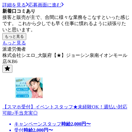
詳細を見る
応募画面に進む
新着口コミあり
接客と販売が主で、合間に様々な業務をこなすといった感じ
です。 これから少しでも早く仕事に慣れるように頑張りた
いと思います。
もっと見る
もっと見る
派遣労働者
株式会社シエロ_大阪府【★】ジョーシン泉南イオンモール
店/KB6
【スマホ受付】イベントスタッフ★未経験OK！週払い対応
可能♪手当充実◎
キャンペーンスタッフ
時給
2,000
円〜
受付
時給
2,000
円〜