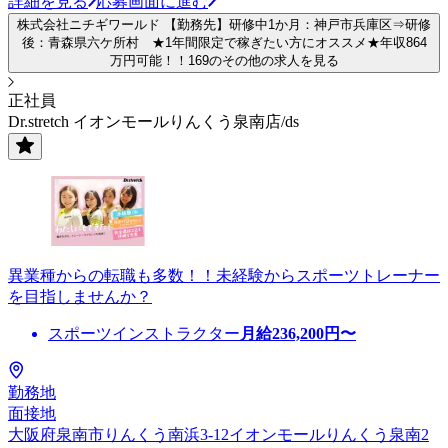
詳細を見る
応募画面に進む
株式会社ニチギワールド 【勤務先】研修中1か月：神戸市兵庫区⇒研修
後：青森県六ケ所村 ★1年間限定で稼ぎたい方にオススメ★年収864
万円可能！！169のその他の求人を見る
正社員
Dr.stretch イオンモールりんくう泉南店/ds
異業種からの転職も多数！！未経験からスポーツトレーナー
を目指しませんか？
スポーツインストラクター
月給
236,200
円〜
勤務地
面接地
大阪府泉南市りんくう南浜3-12イオンモールりんくう泉南2