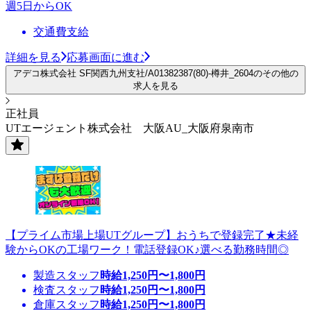
週5日からOK
交通費支給
詳細を見る
応募画面に進む
アデコ株式会社 SF関西九州支社/A01382387(80)-樽井_2604のその他の
求人を見る
正社員
UTエージェント株式会社 大阪AU_大阪府泉南市
【プライム市場上場UTグループ】おうちで登録完了★未経
験からOKの工場ワーク！電話登録OK♪選べる勤務時間◎
製造スタッフ
時給
1,250
円〜
1,800
円
検査スタッフ
時給
1,250
円〜
1,800
円
倉庫スタッフ
時給
1,250
円〜
1,800
円