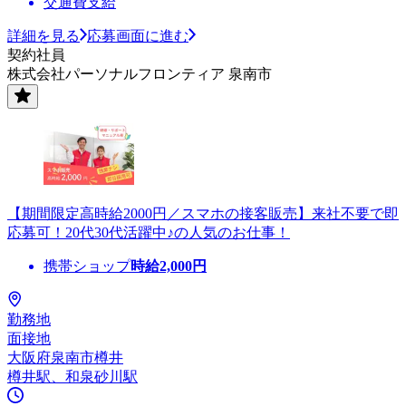
交通費支給
詳細を見る
応募画面に進む
契約社員
株式会社パーソナルフロンティア 泉南市
【期間限定高時給2000円／スマホの接客販売】来社不要で即
応募可！20代30代活躍中♪の人気のお仕事！
携帯ショップ
時給
2,000
円
勤務地
面接地
大阪府泉南市樽井
樽井駅、和泉砂川駅