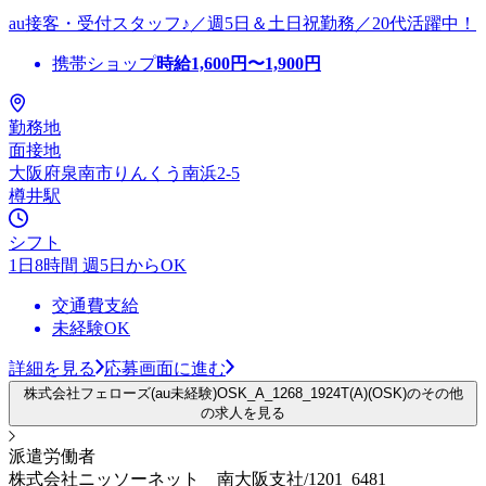
au接客・受付スタッフ♪／週5日＆土日祝勤務／20代活躍中！
携帯ショップ
時給
1,600
円〜
1,900
円
勤務地
面接地
大阪府泉南市りんくう南浜2-5
樽井駅
シフト
1日8時間 週5日からOK
交通費支給
未経験OK
詳細を見る
応募画面に進む
株式会社フェローズ(au未経験)OSK_A_1268_1924T(A)(OSK)のその他
の求人を見る
派遣労働者
株式会社ニッソーネット 南大阪支社/1201_6481