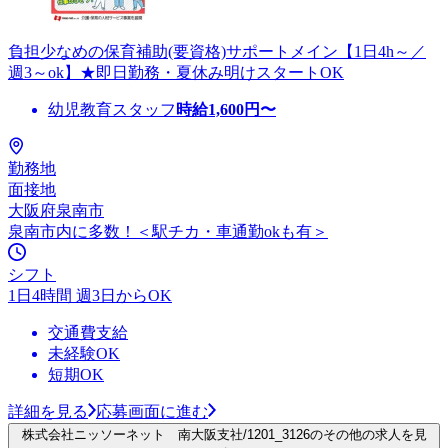
負担少なめの保育補助(要資格)サポートメイン【1日4h～／
週3～ok】★即日勤務・夏休み明けスタートOK
幼児教育スタッフ
時給
1,600
円〜
勤務地
面接地
大阪府泉南市
泉南市内に多数！＜駅チカ・車通勤okも有＞
シフト
1日4時間 週3日からOK
交通費支給
未経験OK
短期OK
詳細を見る
応募画面に進む
株式会社ニッソーネット 南大阪支社/1201_3126のその他の求人を見