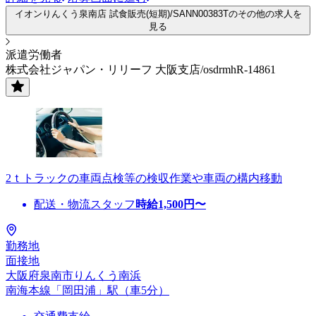
イオンりんくう泉南店 試食販売(短期)/SANN00383Tのその他の求人を
見る
派遣労働者
株式会社ジャパン・リリーフ 大阪支店/osdrmhR-14861
2ｔトラックの車両点検等の検収作業や車両の構内移動
配送・物流スタッフ
時給
1,500
円〜
勤務地
面接地
大阪府泉南市りんくう南浜
南海本線「岡田浦」駅（車5分）