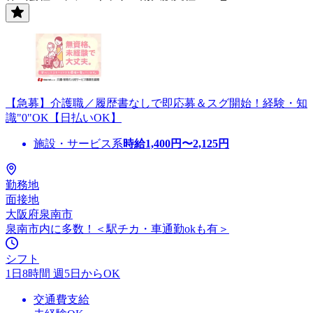
【急募】介護職／履歴書なしで即応募＆スグ開始！経験・知
識"0"OK【日払いOK】
施設・サービス系
時給
1,400
円〜
2,125
円
勤務地
面接地
大阪府泉南市
泉南市内に多数！＜駅チカ・車通勤okも有＞
シフト
1日8時間 週5日からOK
交通費支給