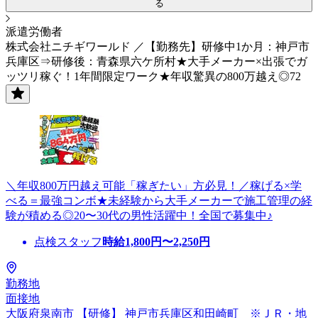
る
派遣労働者
株式会社ニチギワールド ／【勤務先】研修中1か月：神戸市
兵庫区⇒研修後：青森県六ケ所村★大手メーカー×出張でガ
ッツリ稼ぐ！1年間限定ワーク★年収驚異の800万越え◎72
＼年収800万円越え可能「稼ぎたい」方必見！／稼げる×学
べる＝最強コンボ★未経験から大手メーカーで施工管理の経
験が積める◎20〜30代の男性活躍中！全国で募集中♪
点検スタッフ
時給
1,800
円〜
2,250
円
勤務地
面接地
大阪府泉南市 【研修】 神戸市兵庫区和田崎町 ※ＪＲ・地