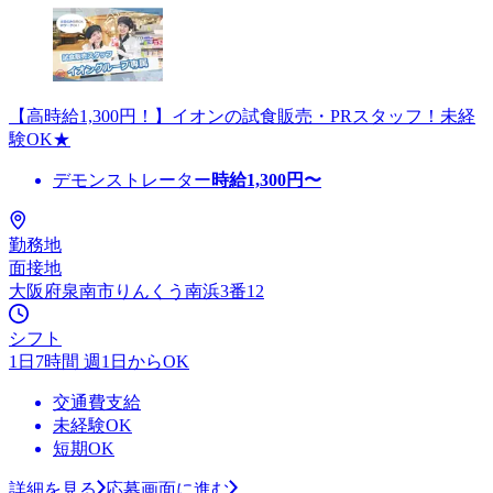
【高時給1,300円！】イオンの試食販売・PRスタッフ！未経
験OK★
デモンストレーター
時給
1,300
円〜
勤務地
面接地
大阪府泉南市りんくう南浜3番12
シフト
1日7時間 週1日からOK
交通費支給
未経験OK
短期OK
詳細を見る
応募画面に進む