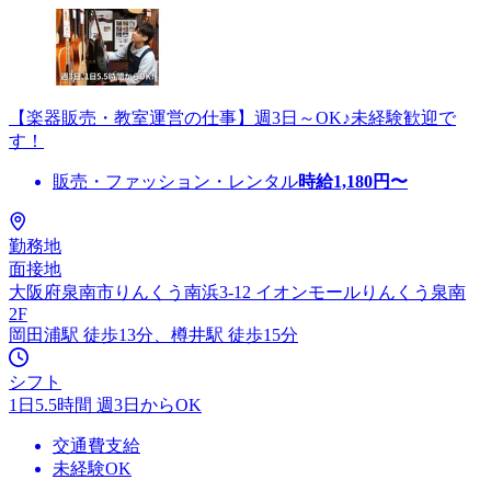
【楽器販売・教室運営の仕事】週3日～OK♪未経験歓迎で
す！
販売・ファッション・レンタル
時給
1,180
円〜
勤務地
面接地
大阪府泉南市りんくう南浜3-12 イオンモールりんくう泉南
2F
岡田浦駅 徒歩13分、樽井駅 徒歩15分
シフト
1日5.5時間 週3日からOK
交通費支給
未経験OK