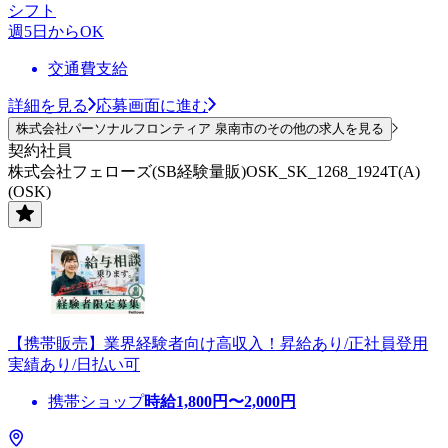
シフト
週5日からOK
交通費支給
詳細を見る
応募画面に進む
株式会社パーソナルフロンティア 泉南市のその他の求人を見る
契約社員
株式会社フェローズ(SB経験量販)OSK_SK_1268_1924T(A)
(OSK)
【携帯販売】業界経験者向け高収入！昇給あり/正社員登用
実績あり/日払い可
携帯ショップ
時給
1,800
円〜
2,000
円