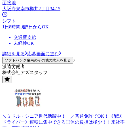
面接地
大阪府泉南市樽井2丁目34-15
シフト
1日8時間 週5日からOK
交通費支給
未経験OK
詳細を見る
応募画面に進む
ソフトバンク泉南のその他の求人を見る
派遣労働者
株式会社アズスタッフ
＼ミドル・シニア世代活躍中！！／普通免許でOK！《配送
ドライバー》運転に集中できる◎体の負担は極少！！来社不