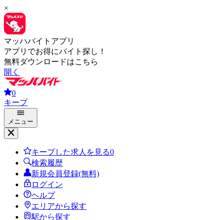
×
マッハバイトアプリ
アプリでお得にバイト探し！
無料ダウンロードはこちら
開く
0
キープ
メニュー
キープした求人を見る
0
検索履歴
新規会員登録(無料)
ログイン
ヘルプ
エリアから探す
駅から探す