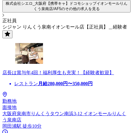
株式会社シエロ_大阪府【携帯キャ】ドコモショップイオンモールりん
くう泉南店/AF5のその他の求人を見る
正社員
シジャン りんくう泉南イオンモール店【正社員】＿経験者
店長は賞与年4回！福利厚生も充実！【経験者歓迎】
レストラン
月給
280,000
円〜
350,000
円
勤務地
面接地
大阪府泉南市りんくうタウン南浜3-12 イオンモールりんく
う泉南店
岡田浦駅 徒歩10分