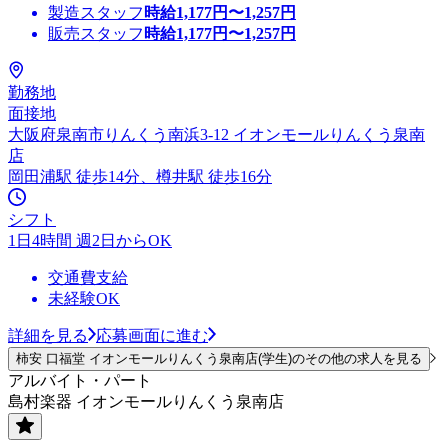
製造スタッフ
時給
1,177
円〜
1,257
円
販売スタッフ
時給
1,177
円〜
1,257
円
勤務地
面接地
大阪府泉南市りんくう南浜3-12 イオンモールりんくう泉南
店
岡田浦駅 徒歩14分、樽井駅 徒歩16分
シフト
1日4時間 週2日からOK
交通費支給
未経験OK
詳細を見る
応募画面に進む
柿安 口福堂 イオンモールりんくう泉南店(学生)のその他の求人を見る
アルバイト・パート
島村楽器 イオンモールりんくう泉南店