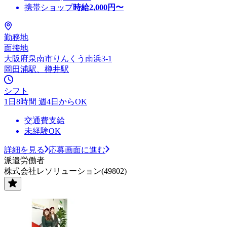
携帯ショップ
時給
2,000
円〜
勤務地
面接地
大阪府泉南市りんくう南浜3-1
岡田浦駅、樽井駅
シフト
1日8時間 週4日からOK
交通費支給
未経験OK
詳細を見る
応募画面に進む
派遣労働者
株式会社レソリューション(49802)