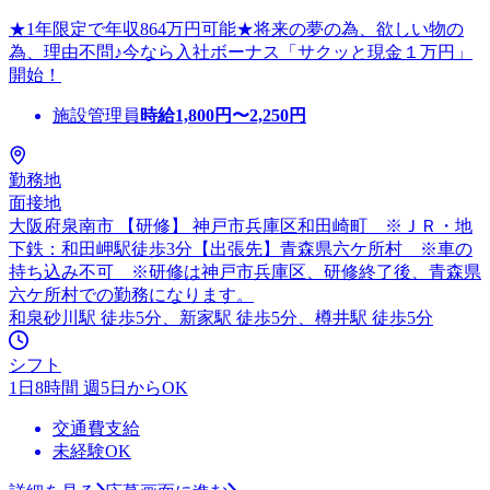
★1年限定で年収864万円可能★将来の夢の為、欲しい物の
為、理由不問♪今なら入社ボーナス「サクッと現金１万円」
開始！
施設管理員
時給
1,800
円〜
2,250
円
勤務地
面接地
大阪府泉南市 【研修】 神戸市兵庫区和田崎町 ※ＪＲ・地
下鉄：和田岬駅徒歩3分【出張先】青森県六ケ所村 ※車の
持ち込み不可 ※研修は神戸市兵庫区、研修終了後、青森県
六ケ所村での勤務になります。
和泉砂川駅 徒歩5分、新家駅 徒歩5分、樽井駅 徒歩5分
シフト
1日8時間 週5日からOK
交通費支給
未経験OK