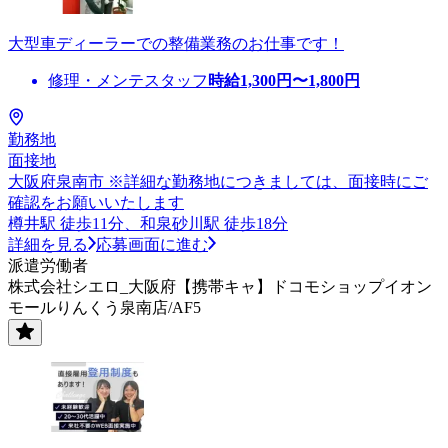
大型車ディーラーでの整備業務のお仕事です！
修理・メンテスタッフ
時給
1,300
円〜
1,800
円
勤務地
面接地
大阪府泉南市 ※詳細な勤務地につきましては、面接時にご
確認をお願いいたします
樽井駅 徒歩11分、和泉砂川駅 徒歩18分
詳細を見る
応募画面に進む
派遣労働者
株式会社シエロ_大阪府【携帯キャ】ドコモショップイオン
モールりんくう泉南店/AF5