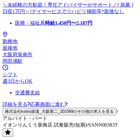
＼未経験の方歓迎！専任アドバイザーがサポート／[ 急募 ]
日収1万円～!デイサービスでリハビリ補助等*面接なし
医療・福祉系
時給
1,450
円〜
2,187
円
勤務地
面接地
大阪府泉南市
岡田浦駅
シフト
週3日からOK
交通費支給
詳細を見る
応募画面に進む
株式会社kotrio派遣_大阪第二_201089のその他の求人を見る
アルバイト・パート
イオンりんくう泉南店 試食販売(短期)/SANN00383T