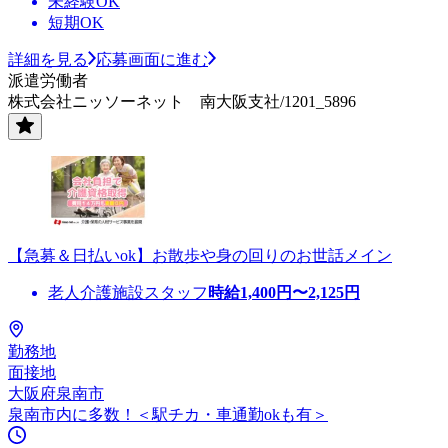
未経験OK
短期OK
詳細を見る
応募画面に進む
派遣労働者
株式会社ニッソーネット 南大阪支社/1201_5896
【急募＆日払いok】お散歩や身の回りのお世話メイン
老人介護施設スタッフ
時給
1,400
円〜
2,125
円
勤務地
面接地
大阪府泉南市
泉南市内に多数！＜駅チカ・車通勤okも有＞