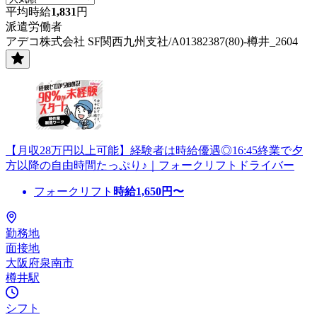
平均時給
1,831
円
派遣労働者
アデコ株式会社 SF関西九州支社/A01382387(80)-樽井_2604
【月収28万円以上可能】経験者は時給優遇◎16:45終業で夕
方以降の自由時間たっぷり♪｜フォークリフトドライバー
フォークリフト
時給
1,650
円〜
勤務地
面接地
大阪府泉南市
樽井駅
シフト