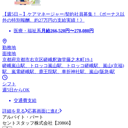
【週5日～】ケアマネージャー/契約社員募集！《ボーナス以
外の特別報酬、約27万円の支給実績！》
医療・福祉系
月給
266,520
円〜
278,080
円
勤務地
面接地
京都府京都市右京区嵯峨釈迦堂藤之木町19-1
嵯峨嵐山駅、トロッコ嵐山駅、トロッコ嵯峨駅、嵐山(京福)
駅、嵐電嵯峨駅、鹿王院駅、車折神社駅、嵐山(阪急)駅
シフト
週5日からOK
交通費支給
詳細を見る
応募画面に進む
アルバイト・パート
セントスタッフ株式会社【20866】