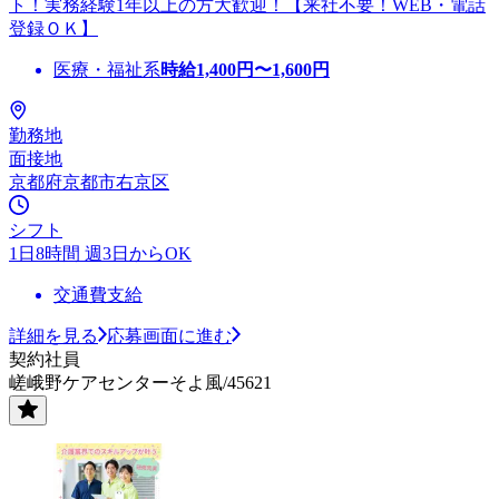
ト！実務経験1年以上の方大歓迎！【来社不要！WEB・電話
登録ＯＫ】
医療・福祉系
時給
1,400
円〜
1,600
円
勤務地
面接地
京都府京都市右京区
シフト
1日8時間 週3日からOK
交通費支給
詳細を見る
応募画面に進む
契約社員
嵯峨野ケアセンターそよ風/45621