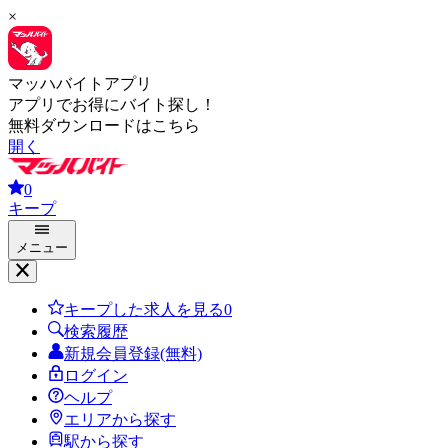
×
マッハバイトアプリ
アプリでお得にバイト探し！
無料ダウンロードはこちら
開く
0
キープ
メニュー
キープした求人を見る
0
検索履歴
新規会員登録(無料)
ログイン
ヘルプ
エリアから探す
駅から探す