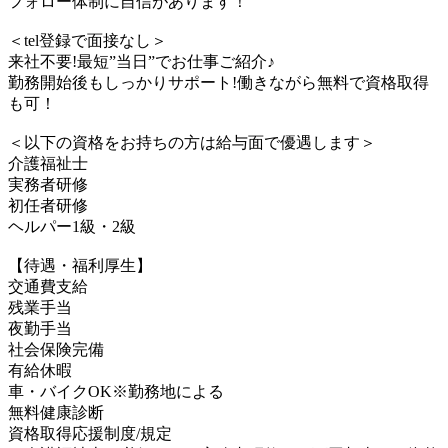
フォロー体制に自信があります！
＜tel登録で面接なし＞
来社不要!最短”当日”でお仕事ご紹介♪
勤務開始後もしっかりサポート!働きながら無料で資格取得
も可！
＜以下の資格をお持ちの方は給与面で優遇します＞
介護福祉士
実務者研修
初任者研修
ヘルパー1級・2級
【待遇・福利厚生】
交通費支給
残業手当
夜勤手当
社会保険完備
有給休暇
車・バイクOK※勤務地による
無料健康診断
資格取得応援制度/規定