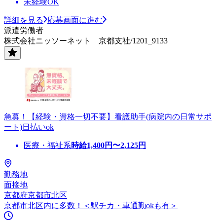
未経験OK
詳細を見る
応募画面に進む
派遣労働者
株式会社ニッソーネット 京都支社/1201_9133
急募！【経験・資格一切不要】看護助手(病院内の日常サポ
ート)日払いok
医療・福祉系
時給
1,400
円〜
2,125
円
勤務地
面接地
京都府京都市北区
京都市北区内に多数！＜駅チカ・車通勤okも有＞