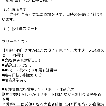
最短”当日”にお仕事ご紹介♪
（3）職場見学
専任担当者と実際に職場を見学。日時の調整は当社で行
います。
（4）お仕事スタート
フリーテキスト
【年齢不問】さすがにこの歳じゃ無理？…大丈夫！未経験ス
タート多数！
■ 急な休みも対応OK！
■ 残業はほぼなし
■40代、50代のミドル層も活躍中！
■給与日払い制度あり〇
■職場見学あり
■介護資格取得費用0円・サポート体制充実
勤務開始後もしっかりサポート!働きながら無料で資格取得
も可
介護福祉士に必須となる実務者研修（14万円相当）の資格講