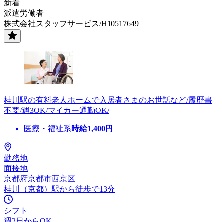
新着
派遣労働者
株式会社スタッフサービス/H10517649
桂川駅の有料老人ホームで入居者さまのお世話など/履歴書
不要/週3OK/マイカー通勤OK/
医療・福祉系
時給
1,400
円
勤務地
面接地
京都府京都市西京区
桂川（京都）駅から徒歩で13分
シフト
週2日からOK