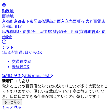
勤務地
面接地
京都府京都市下京区四条通高倉西入立売西町79 大丸百貨店
京都店 B1F
烏丸御池駅 徒歩4分、烏丸駅 徒歩5分、四条(京都市営)駅 徒
歩6分
シフト
1日3時間 週2日からOK
交通費支給
未経験OK
詳細を見る
応募画面に進む
新着口コミあり
覚えることや百貨店ならではの決まりごとが多く大変なとこ
ろもありますが、優しい先輩ばかりで丁寧に教えていただ
き、日に日にできる仕事が増えていくのが嬉しいです！
もっと見る
もっと見る