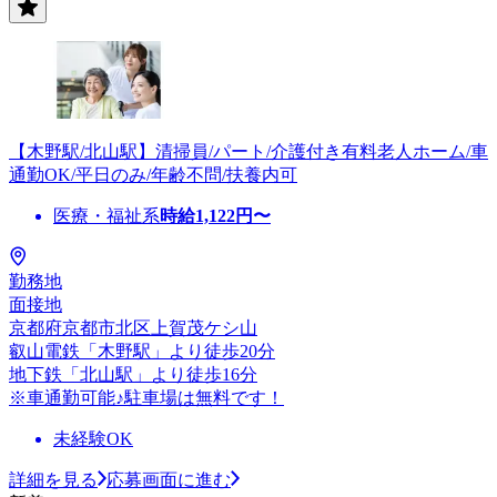
【木野駅/北山駅】清掃員/パート/介護付き有料老人ホーム/車
通勤OK/平日のみ/年齢不問/扶養内可
医療・福祉系
時給
1,122
円〜
勤務地
面接地
京都府京都市北区上賀茂ケシ山
叡山電鉄「木野駅」より徒歩20分
地下鉄「北山駅」より徒歩16分
※車通勤可能♪駐車場は無料です！
未経験OK
詳細を見る
応募画面に進む