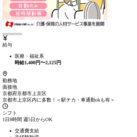
給与
医療・福祉系
時給
1,400
円〜
2,125
円
勤務地
面接地
京都府京都市上京区
京都市上京区内に多数！＜駅チカ・車通勤okも有＞
シフト
1日8時間 週5日からOK
交通費支給