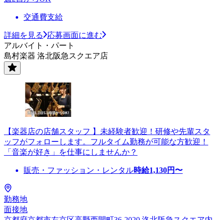
交通費支給
詳細を見る
応募画面に進む
アルバイト・パート
島村楽器 洛北阪急スクエア店
【楽器店の店舗スタッフ 】未経験者歓迎！研修や先輩スタ
ッフがフォローします。フルタイム勤務が可能な方歓迎！
「音楽が好き」を仕事にしませんか？
販売・ファッション・レンタル
時給
1,130
円〜
勤務地
面接地
京都府京都市左京区高野西開町36-2020 洛北阪急スクエア内