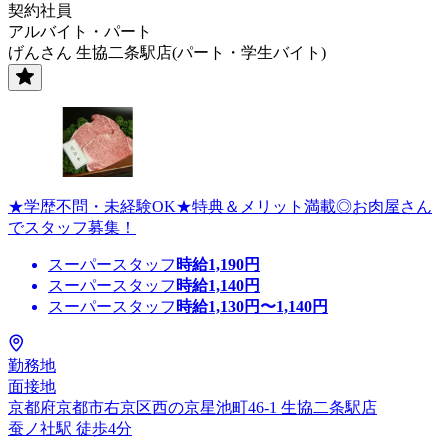
契約社員
アルバイト・パート
げんさん 生協二条駅店(パート・学生バイト)
★学歴不問・未経験OK★特典＆メリット満載◎お肉屋さん
でスタッフ募集！
スーパースタッフ
時給
1,190
円
スーパースタッフ
時給
1,140
円
スーパースタッフ
時給
1,130
円〜
1,140
円
勤務地
面接地
京都府京都市右京区西の京星池町46-1 生協二条駅店
蚕ノ社駅 徒歩4分