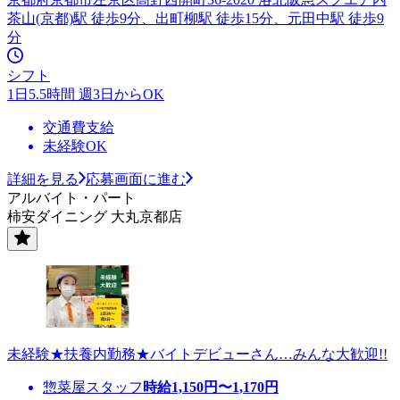
茶山(京都)駅 徒歩9分、出町柳駅 徒歩15分、元田中駅 徒歩9
分
シフト
1日5.5時間 週3日からOK
交通費支給
未経験OK
詳細を見る
応募画面に進む
アルバイト・パート
柿安ダイニング 大丸京都店
未経験★扶養内勤務★バイトデビューさん…みんな大歓迎!!
惣菜屋スタッフ
時給
1,150
円〜
1,170
円