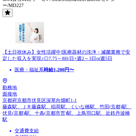
ー/MD227
【土日祝休み】女性活躍中!医療器材の洗浄・滅菌業務で安
定した収入を実現♪◎7.75～8H/日×週2～3日or週5日
医療・福祉系
時給
1,200
円〜
勤務地
面接地
京都府京都市伏見区深草向畑町1-1
藤森駅、ＪＲ藤森駅、稲荷駅、くいな橋駅、竹田(京都)駅、
伏見(京都)駅、十条(京都市営)駅、上鳥羽口駅、近鉄丹波橋
駅
交通費支給