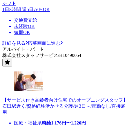
シフト
1日8時間 週5日からOK
交通費支給
未経験OK
短期OK
詳細を見る
応募画面に進む
アルバイト・パート
株式会社スタッフサービス/H10490054
【サービス付き高齢者向け住宅でのオープニングスタッフ】
石田駅近く/資格経験活かせる介護/週3日～/夜勤なし/直接雇
用
医療・福祉系
時給
1,176
円〜
1,226
円