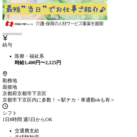
給与
医療・福祉系
時給
1,400
円〜
2,125
円
勤務地
面接地
京都府京都市下京区
京都市下京区内に多数！＜駅チカ・車通勤okも有＞
シフト
1日8時間 週5日からOK
交通費支給