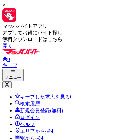
×
マッハバイトアプリ
アプリでお得にバイト探し！
無料ダウンロードはこちら
開く
0
キープ
メニュー
キープした求人を見る
0
検索履歴
新規会員登録(無料)
ログイン
ヘルプ
エリアから探す
駅から探す