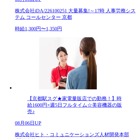
株式会社iDA/226100251 大量募集!～17時 人事労務シス
テム コールセンター 京都
時給1,300円〜1,350円
【京都駅スグ★家電量販店での勤務！】時
給1600円×週5日フルタイム☆美容機器の販
売♪
08月06日UP
株式会社ヒト・コミュニケーションズ人材開発本部