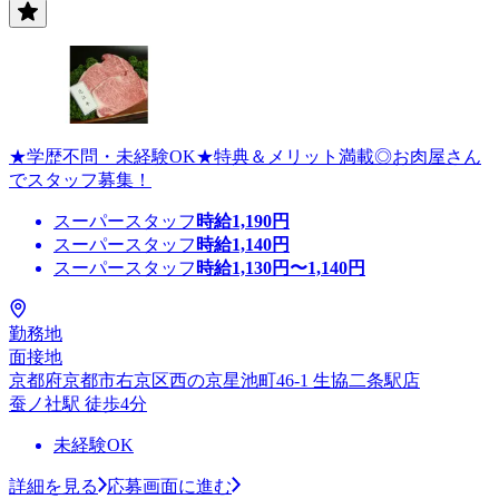
★学歴不問・未経験OK★特典＆メリット満載◎お肉屋さん
でスタッフ募集！
スーパースタッフ
時給
1,190
円
スーパースタッフ
時給
1,140
円
スーパースタッフ
時給
1,130
円〜
1,140
円
勤務地
面接地
京都府京都市右京区西の京星池町46-1 生協二条駅店
蚕ノ社駅 徒歩4分
未経験OK
詳細を見る
応募画面に進む