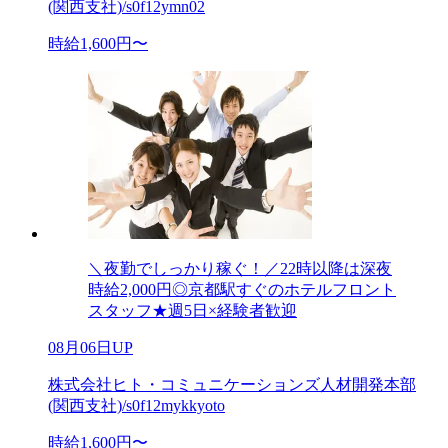
(関西支社)/s0f12ymn02
時給1,600円〜
＼夜勤でしっかり稼ぐ！／22時以降は深夜
時給2,000円◎京都駅すぐのホテルフロント
スタッフ★週5日×経験者歓迎
08月06日UP
株式会社ヒト・コミュニケーションズ人材開発本部
(関西支社)/s0f12mykkyoto
時給1,600円〜