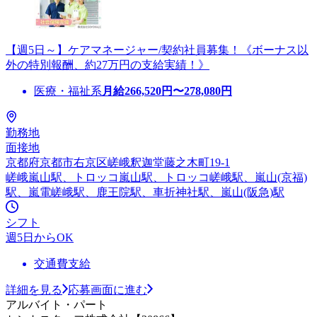
【週5日～】ケアマネージャー/契約社員募集！《ボーナス以
外の特別報酬、約27万円の支給実績！》
医療・福祉系
月給
266,520
円〜
278,080
円
勤務地
面接地
京都府京都市右京区嵯峨釈迦堂藤之木町19-1
嵯峨嵐山駅、トロッコ嵐山駅、トロッコ嵯峨駅、嵐山(京福)
駅、嵐電嵯峨駅、鹿王院駅、車折神社駅、嵐山(阪急)駅
シフト
週5日からOK
交通費支給
詳細を見る
応募画面に進む
アルバイト・パート