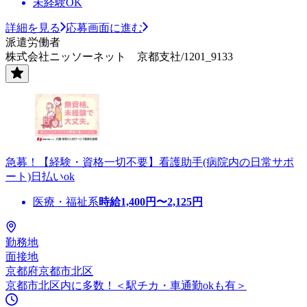
未経験OK
詳細を見る
応募画面に進む
派遣労働者
株式会社ニッソーネット 京都支社/1201_9133
急募！【経験・資格一切不要】看護助手(病院内の日常サポ
ート)日払いok
医療・福祉系
時給
1,400
円〜
2,125
円
勤務地
面接地
京都府京都市北区
京都市北区内に多数！＜駅チカ・車通勤okも有＞