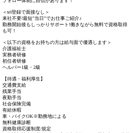
フォロー体制に自信があります！
＜tel登録で面接なし＞
来社不要!最短”当日”でお仕事ご紹介♪
勤務開始後もしっかりサポート!働きながら無料で資格取得
も可！
＜以下の資格をお持ちの方は給与面で優遇します＞
介護福祉士
実務者研修
初任者研修
ヘルパー1級・2級
【待遇・福利厚生】
交通費支給
残業手当
夜勤手当
社会保険完備
有給休暇
車・バイクOK※勤務地による
無料健康診断
資格取得応援制度/規定