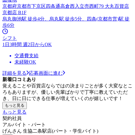
京都府京都市下京区四条通高倉西入立売西町79 大丸百貨店
京都店 B1F
烏丸御池駅 徒歩4分、烏丸駅 徒歩5分、四条(京都市営)駅 徒
歩6分
シフト
1日3時間 週2日からOK
交通費支給
未経験OK
詳細を見る
応募画面に進む
新着口コミあり
覚えることや百貨店ならではの決まりごとが多く大変なとこ
ろもありますが、優しい先輩ばかりで丁寧に教えていただ
き、日に日にできる仕事が増えていくのが嬉しいです！
もっと見る
もっと見る
契約社員
アルバイト・パート
げんさん 生協二条駅店(パート・学生バイト)