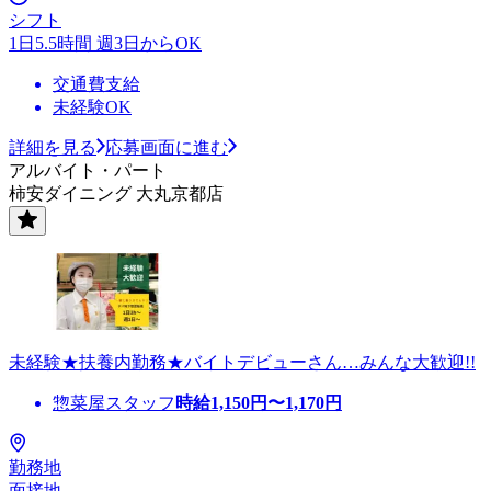
シフト
1日5.5時間 週3日からOK
交通費支給
未経験OK
詳細を見る
応募画面に進む
アルバイト・パート
柿安ダイニング 大丸京都店
未経験★扶養内勤務★バイトデビューさん…みんな大歓迎!!
惣菜屋スタッフ
時給
1,150
円〜
1,170
円
勤務地
面接地