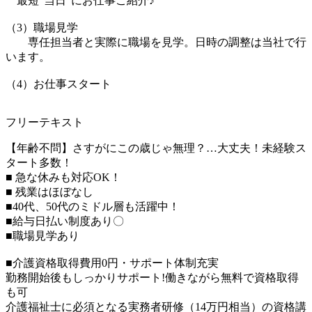
最短”当日”にお仕事ご紹介♪
（3）職場見学
専任担当者と実際に職場を見学。日時の調整は当社で行
います。
（4）お仕事スタート
フリーテキスト
【年齢不問】さすがにこの歳じゃ無理？…大丈夫！未経験ス
タート多数！
■ 急な休みも対応OK！
■ 残業はほぼなし
■40代、50代のミドル層も活躍中！
■給与日払い制度あり〇
■職場見学あり
■介護資格取得費用0円・サポート体制充実
勤務開始後もしっかりサポート!働きながら無料で資格取得
も可
介護福祉士に必須となる実務者研修（14万円相当）の資格講