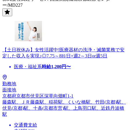
ー/MD227
【土日祝休み】女性活躍中!医療器材の洗浄・滅菌業務で安
定した収入を実現♪◎7.75～8H/日×週2～3日or週5日
医療・福祉系
時給
1,200
円〜
勤務地
面接地
京都府京都市伏見区深草向畑町1-1
藤森駅、ＪＲ藤森駅、稲荷駅、くいな橋駅、竹田(京都)駅、
伏見(京都)駅、十条(京都市営)駅、上鳥羽口駅、近鉄丹波橋
駅
交通費支給