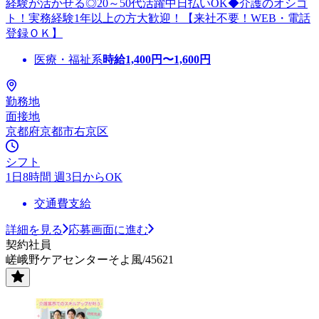
経験が活かせる◎20～50代活躍中日払いOK◆介護のオシゴ
ト！実務経験1年以上の方大歓迎！【来社不要！WEB・電話
登録ＯＫ】
医療・福祉系
時給
1,400
円〜
1,600
円
勤務地
面接地
京都府京都市右京区
シフト
1日8時間 週3日からOK
交通費支給
詳細を見る
応募画面に進む
契約社員
嵯峨野ケアセンターそよ風/45621