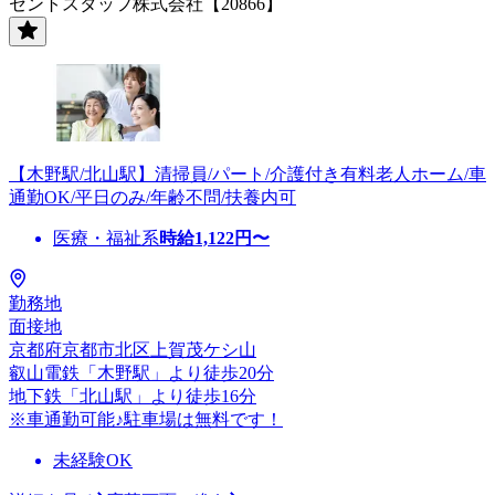
セントスタッフ株式会社【20866】
【木野駅/北山駅】清掃員/パート/介護付き有料老人ホーム/車
通勤OK/平日のみ/年齢不問/扶養内可
医療・福祉系
時給
1,122
円〜
勤務地
面接地
京都府京都市北区上賀茂ケシ山
叡山電鉄「木野駅」より徒歩20分
地下鉄「北山駅」より徒歩16分
※車通勤可能♪駐車場は無料です！
未経験OK