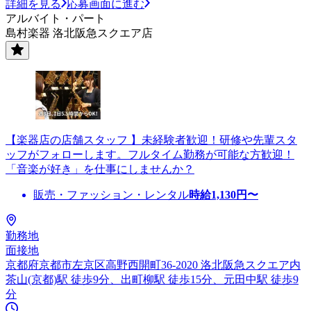
詳細を見る
応募画面に進む
アルバイト・パート
島村楽器 洛北阪急スクエア店
【楽器店の店舗スタッフ 】未経験者歓迎！研修や先輩スタ
ッフがフォローします。フルタイム勤務が可能な方歓迎！
「音楽が好き」を仕事にしませんか？
販売・ファッション・レンタル
時給
1,130
円〜
勤務地
面接地
京都府京都市左京区高野西開町36-2020 洛北阪急スクエア内
茶山(京都)駅 徒歩9分、出町柳駅 徒歩15分、元田中駅 徒歩9
分