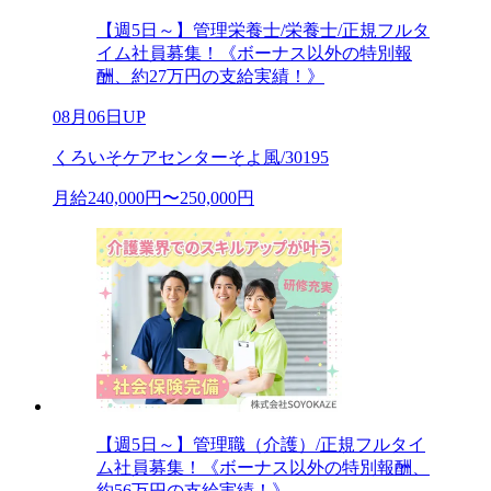
【週5日～】管理栄養士/栄養士/正規フルタ
イム社員募集！《ボーナス以外の特別報
酬、約27万円の支給実績！》
08月06日UP
くろいそケアセンターそよ風/30195
月給240,000円〜250,000円
【週5日～】管理職（介護）/正規フルタイ
ム社員募集！《ボーナス以外の特別報酬、
約56万円の支給実績！》