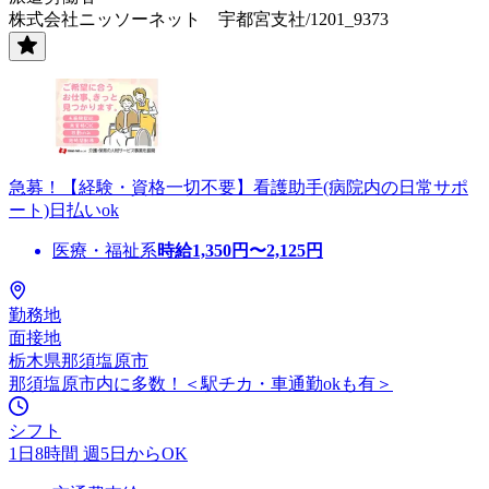
株式会社ニッソーネット 宇都宮支社/1201_9373
急募！【経験・資格一切不要】看護助手(病院内の日常サポ
ート)日払いok
医療・福祉系
時給
1,350
円〜
2,125
円
勤務地
面接地
栃木県那須塩原市
那須塩原市内に多数！＜駅チカ・車通勤okも有＞
シフト
1日8時間 週5日からOK