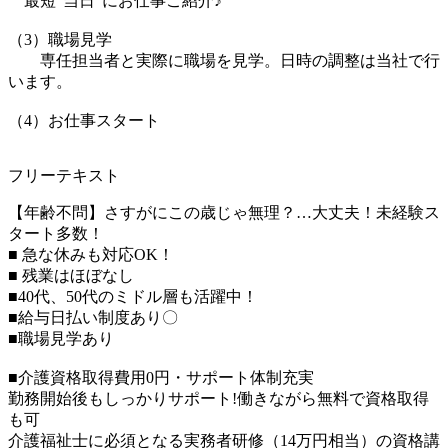
最短”当日”にお仕事ご紹介♪
（3）職場見学
専任担当者と実際に職場を見学。日時の調整は当社で行
います。
（4）お仕事スタート
フリーテキスト
【年齢不問】さすがにこの歳じゃ無理？…大丈夫！未経験ス
タート多数！
■ 急な休みも対応OK！
■ 残業はほぼなし
■40代、50代のミドル層も活躍中！
■給与日払い制度あり〇
■職場見学あり
■介護資格取得費用0円・サポート体制充実
勤務開始後もしっかりサポート!働きながら無料で資格取得
も可
介護福祉士に必須となる実務者研修（14万円相当）の資格講