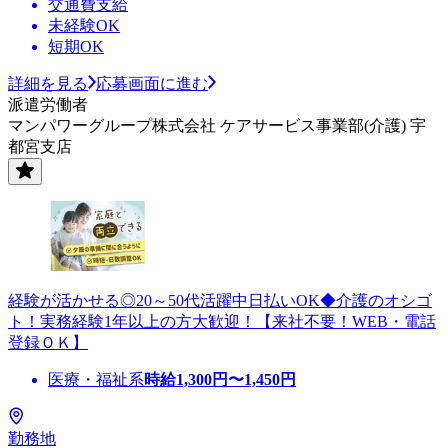
交通費支給
未経験OK
短期OK
詳細を見る
応募画面に進む
派遣労働者
マンパワーグループ株式会社 ケアサービス事業部(介護) 宇
都宮支店
経験が活かせる◎20～50代活躍中日払いOK◆介護のオシゴ
ト！実務経験1年以上の方大歓迎！【来社不要！WEB・電話
登録ＯＫ】
医療・福祉系
時給
1,300
円〜
1,450
円
勤務地