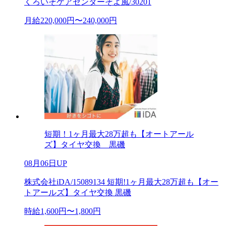
くろいそケアセンターそよ風/30201
月給220,000円〜240,000円
短期！1ヶ月最大28万超も【オートアール
ズ】タイヤ交換 黒磯
08月06日UP
株式会社iDA/15089134 短期!1ヶ月最大28万超も【オー
トアールズ】タイヤ交換 黒磯
時給1,600円〜1,800円