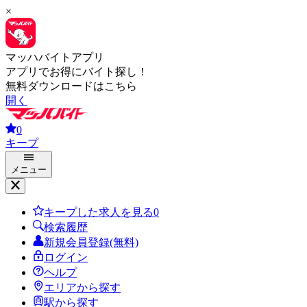
×
マッハバイトアプリ
アプリでお得にバイト探し！
無料ダウンロードはこちら
開く
0
キープ
メニュー
キープした求人を見る
0
検索履歴
新規会員登録(無料)
ログイン
ヘルプ
エリアから探す
駅から探す