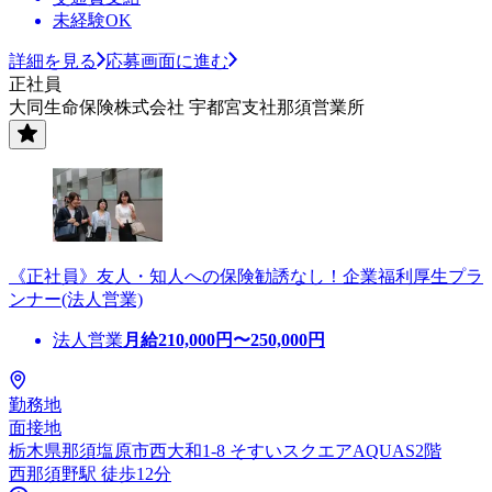
未経験OK
詳細を見る
応募画面に進む
正社員
大同生命保険株式会社 宇都宮支社那須営業所
《正社員》友人・知人への保険勧誘なし！企業福利厚生プラ
ンナー(法人営業)
法人営業
月給
210,000
円〜
250,000
円
勤務地
面接地
栃木県那須塩原市西大和1-8 そすいスクエアAQUAS2階
西那須野駅 徒歩12分