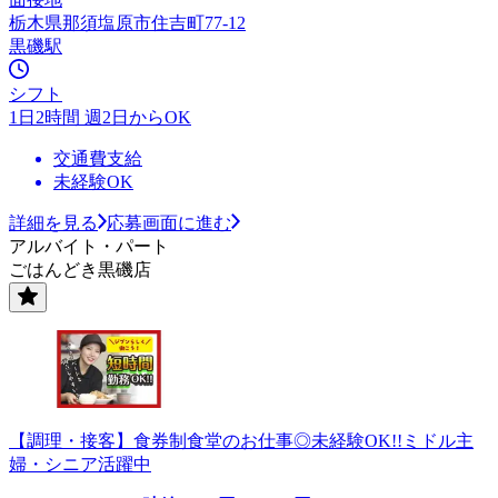
栃木県那須塩原市住吉町77-12
黒磯駅
シフト
1日2時間 週2日からOK
交通費支給
未経験OK
詳細を見る
応募画面に進む
アルバイト・パート
ごはんどき黒磯店
【調理・接客】食券制食堂のお仕事◎未経験OK!!ミドル主
婦・シニア活躍中