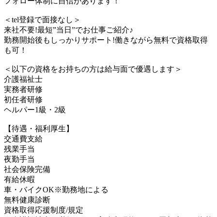
フォロー体制に自信があります！
＜tel登録で面接なし＞
来社不要!最短”当日”でお仕事ご紹介♪
勤務開始後もしっかりサポート!働きながら無料で資格取得
も可！
＜以下の資格をお持ちの方は給与面で優遇します＞
介護福祉士
実務者研修
初任者研修
ヘルパー1級・2級
【待遇・福利厚生】
交通費支給
残業手当
夜勤手当
社会保険完備
有給休暇
車・バイクOK※勤務地による
無料健康診断
資格取得応援制度/規定