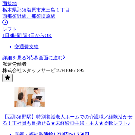
面接地
栃木県那須塩原市東三島１丁目
西那須野駅、那須塩原駅
シフト
1日8時間 週3日からOK
交通費支給
詳細を見る
応募画面に進む
派遣労働者
株式会社スタッフサービス/H10461895
【西那須野駅】特別養護老人ホームでの介護職／経験活かせ
る！正社員も目指せる★未経験◎主婦・主夫★柔軟シフト♪
医療・福祉系
時給
1,238
円〜
1,250
円