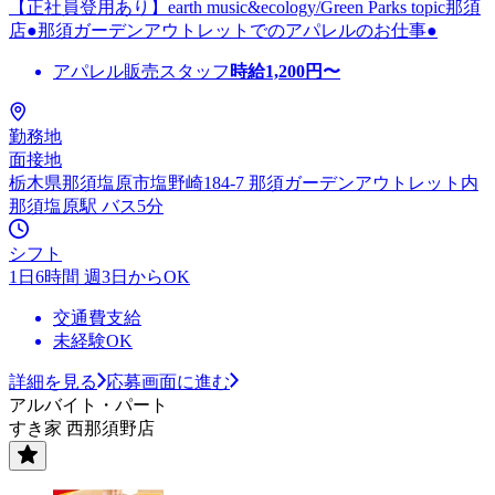
【正社員登用あり】earth music&ecology/Green Parks topic那須
店●那須ガーデンアウトレットでのアパレルのお仕事●
アパレル販売スタッフ
時給
1,200
円〜
勤務地
面接地
栃木県那須塩原市塩野崎184-7 那須ガーデンアウトレット内
那須塩原駅 バス5分
シフト
1日6時間 週3日からOK
交通費支給
未経験OK
詳細を見る
応募画面に進む
アルバイト・パート
すき家 西那須野店