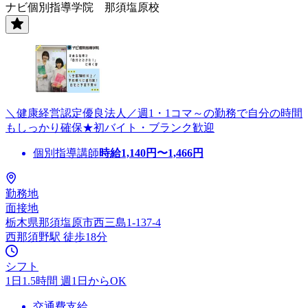
ナビ個別指導学院 那須塩原校
＼健康経営認定優良法人／週1・1コマ～の勤務で自分の時間
もしっかり確保★初バイト・ブランク歓迎
個別指導講師
時給
1,140
円〜
1,466
円
勤務地
面接地
栃木県那須塩原市西三島1-137-4
西那須野駅 徒歩18分
シフト
1日1.5時間 週1日からOK
交通費支給