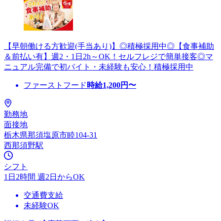
【早朝働ける方歓迎(手当あり)】◎積極採用中◎【食事補助
＆前払い有】週2・1日2h～OK！セルフレジで簡単接客◎マ
ニュアル完備で初バイト・未経験も安心！積極採用中
ファーストフード
時給
1,200
円〜
勤務地
面接地
栃木県那須塩原市睦104-31
西那須野駅
シフト
1日2時間 週2日からOK
交通費支給
未経験OK