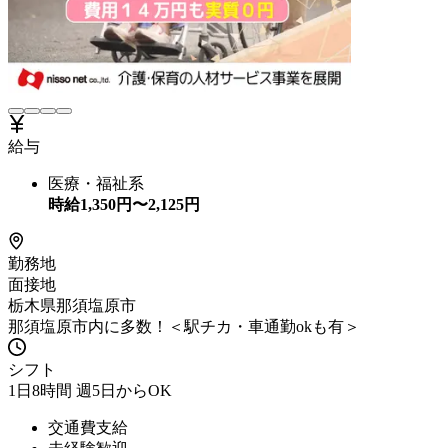
給与
医療・福祉系
時給
1,350
円〜
2,125
円
勤務地
面接地
栃木県那須塩原市
那須塩原市内に多数！＜駅チカ・車通勤okも有＞
シフト
1日8時間 週5日からOK
交通費支給