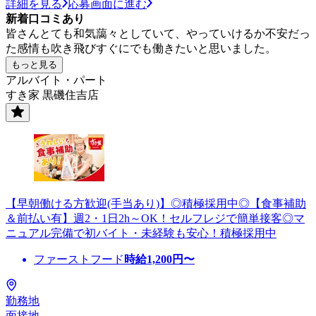
詳細を見る
応募画面に進む
新着口コミあり
皆さんとても和気藹々としていて、やっていけるか不安だっ
た感情も吹き飛びすぐにでも働きたいと思いました。
もっと見る
アルバイト・パート
すき家 黒磯住吉店
【早朝働ける方歓迎(手当あり)】◎積極採用中◎【食事補助
＆前払い有】週2・1日2h～OK！セルフレジで簡単接客◎マ
ニュアル完備で初バイト・未経験も安心！積極採用中
ファーストフード
時給
1,200
円〜
勤務地
面接地