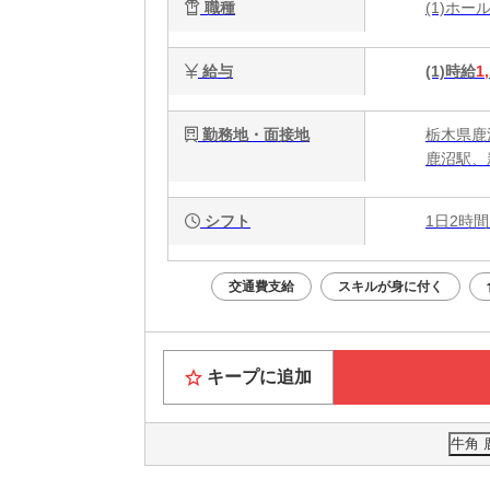
職種
(1)ホ
給与
(1)時給
1
勤務地・面接地
栃木県鹿沼
鹿沼駅、
シフト
1日2時間
交通費支給
スキルが身に付く
キープに追加
牛角