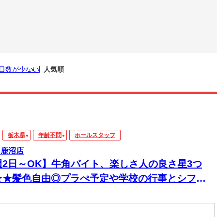
日数が少ない
人気順
栃木県
年齢不問
ホールスタッフ
 鹿沼店
週2日～OK】牛角バイト、楽しさ人の良さ星3つ
★★髪色自由◎プラぺ予定や学校の行事とシフト
談可！学生活躍中＊