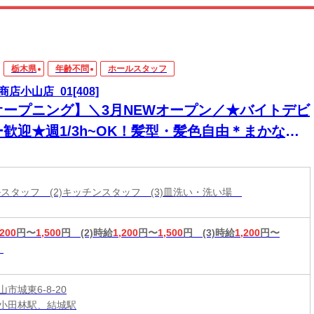
栃木県
年齢不問
ホールスタッフ
商店小山店_01[408]
オープニング】＼3月NEWオープン／★バイトデビ
ー歓迎★週1/3h~OK！髪型・髪色自由＊まかない
り♪学生さんメインで活躍中♪友達と一緒に応募
K★楽しく働ける環境が整っています！
ールスタッフ (2)キッチンスタッフ (3)皿洗い・洗い場
,200
円〜
1,500
円
(2)時給
1,200
円〜
1,500
円
(3)時給
1,200
円〜
市城東6-8-20
小田林駅、結城駅