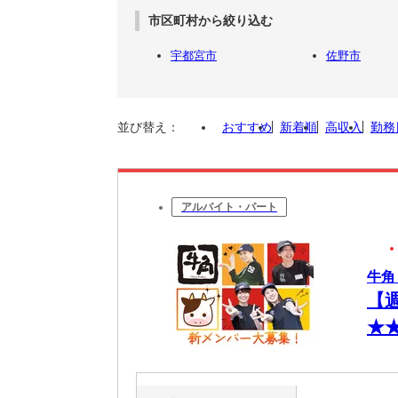
市区町村から絞り込む
宇都宮市
佐野市
並び替え：
おすすめ
新着順
高収入
勤務
アルバイト・パート
牛角
【
★
相