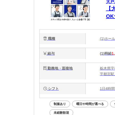
大戸
【
O
代
職種
(1)ホ
給与
(1)時給
1
勤務地・面接地
栃木県宇
宇都宮駅
シフト
1日4時間
制服あり
曜日や時間が選べる
未経験歓迎