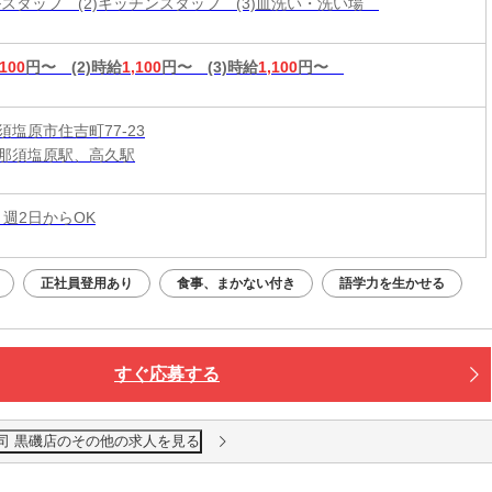
ールスタッフ (2)キッチンスタッフ (3)皿洗い・洗い場
,100
円〜
(2)時給
1,100
円〜
(3)時給
1,100
円〜
須塩原市住吉町77-23
那須塩原駅、高久駅
 週2日からOK
正社員登用あり
食事、まかない付き
語学力を生かせる
すぐ応募する
司 黒磯店のその他の求人を見る