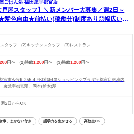
屋ごはん処 福田屋宇都宮店
大戸屋スタッフ】＼新メンバー大募集／週2日～
K★髪色自由★前払い(稼働分)制度あり◎幅広い年
活躍中！
ールスタッフ (2)キッチンスタッフ (3)レストラン
,200
円〜
(2)時給
1,200
円〜
(3)時給
1,200
円〜
都宮市今泉町255-4 FKD福田屋ショッピングプラザ宇都宮店敷地内
、東武宇都宮駅、岡本(栃木)駅
 週2日からOK
食事、まかない付き
語学力を生かせる
高校生OK