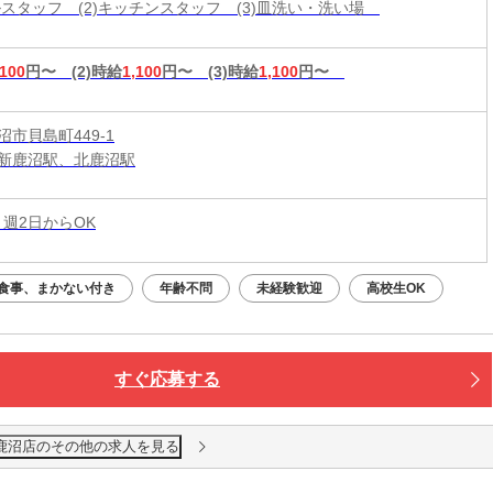
ールスタッフ (2)キッチンスタッフ (3)皿洗い・洗い場
,100
円〜
(2)時給
1,100
円〜
(3)時給
1,100
円〜
市貝島町449-1
新鹿沼駅、北鹿沼駅
 週2日からOK
食事、まかない付き
年齢不問
未経験歓迎
高校生OK
すぐ応募する
 鹿沼店のその他の求人を見る