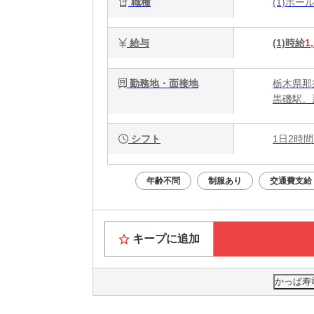
職種
(1)ホ
給与
(1)時給
1
勤務地・面接地
栃木県那
黒磯駅、
シフト
1日2時間
年齢不問
制服あり
交通費支給
キープに追加
かっぱ寿