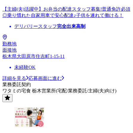
【主婦(夫)活躍中】お弁当の配達スタッフ募集!普通免許必須
◎乗り慣れた自家用車で安心配達♪子供を連れて働ける！
デリバリースタッフ
完全出来高制
勤務地
面接地
栃木県大田原市住吉町1-15-11
未経験OK
詳細を見る
応募画面に進む
業務委託契約
ワタミの宅食 栃木営業所(宅配/業務委託/主婦(夫)向け)