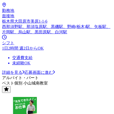
勤務地
面接地
栃木県大田原市美原1-1-6
西那須野駅、那須塩原駅、黒磯駅、野崎(栃木)駅、矢板駅、
片岡駅、烏山駅、黒田原駅、白河駅
シフト
1日2時間 週2日からOK
交通費支給
未経験OK
詳細を見る
応募画面に進む
アルバイト・パート
ベスト個別 小山城南教室