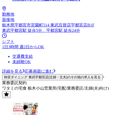
勤務地
面接地
栃木県宇都宮市宮園町514 東武百貨店宇都宮店B1F
東武宇都宮駅 徒歩5分、宇都宮駅 徒歩24分
シフト
1日3時間 週2日からOK
交通費支給
未経験OK
詳細を見る
応募画面に進む
柿安ダイニング 東武宇都宮店(主婦・主夫)のその他の求人を見る
業務委託契約
ワタミの宅食 栃木小山営業所(宅配/業務委託/主婦(夫)向け)