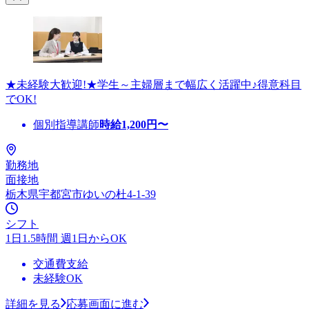
★未経験大歓迎!★学生～主婦層まで幅広く活躍中♪得意科目
でOK!
個別指導講師
時給
1,200
円〜
勤務地
面接地
栃木県宇都宮市ゆいの杜4-1-39
シフト
1日1.5時間 週1日からOK
交通費支給
未経験OK
詳細を見る
応募画面に進む