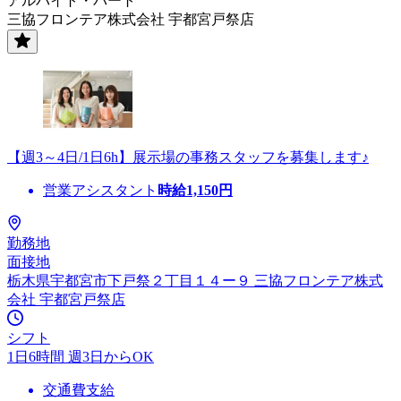
アルバイト・パート
三協フロンテア株式会社 宇都宮戸祭店
【週3～4日/1日6h】展示場の事務スタッフを募集します♪
営業アシスタント
時給
1,150
円
勤務地
面接地
栃木県宇都宮市下戸祭２丁目１４ー９ 三協フロンテア株式
会社 宇都宮戸祭店
シフト
1日6時間 週3日からOK
交通費支給