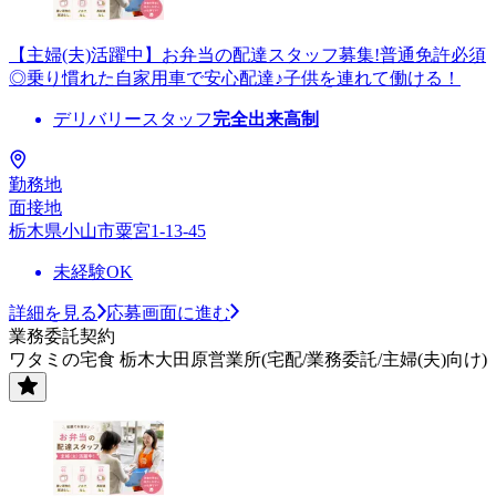
【主婦(夫)活躍中】お弁当の配達スタッフ募集!普通免許必須
◎乗り慣れた自家用車で安心配達♪子供を連れて働ける！
デリバリースタッフ
完全出来高制
勤務地
面接地
栃木県小山市粟宮1-13-45
未経験OK
詳細を見る
応募画面に進む
業務委託契約
ワタミの宅食 栃木大田原営業所(宅配/業務委託/主婦(夫)向け)