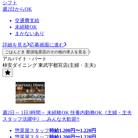
シフト
週2日からOK
交通費支給
未経験OK
まかないあり
詳細を見る
応募画面に進む
ごはんどき 那須塩原店のその他の求人を見る
アルバイト・パート
柿安ダイニング 東武宇都宮店(主婦・主夫)
週2日～ 1日3時間～ 未経験OK 扶養内勤務OK《主婦・主夫
スタッフ活躍中》…みんな大歓迎!!
惣菜屋スタッフ
時給
1,200
円〜
1,220
円
惣菜屋スタッフ
時給
1,200
円〜
1,220
円