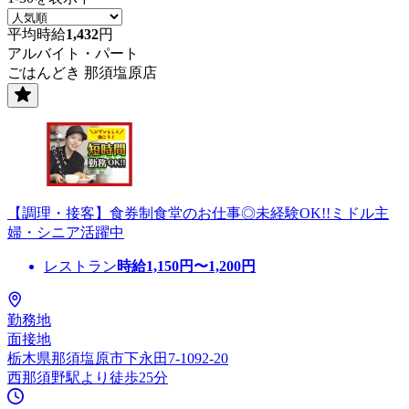
平均時給
1,432
円
アルバイト・パート
ごはんどき 那須塩原店
【調理・接客】食券制食堂のお仕事◎未経験OK!!ミドル主
婦・シニア活躍中
レストラン
時給
1,150
円〜
1,200
円
勤務地
面接地
栃木県那須塩原市下永田7-1092-20
西那須野駅より徒歩25分