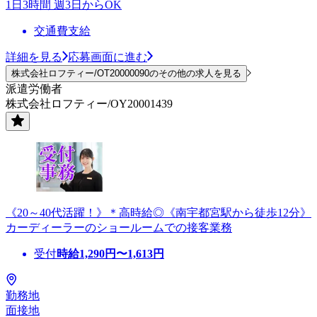
1日3時間 週3日からOK
交通費支給
詳細を見る
応募画面に進む
株式会社ロフティー/OT20000090のその他の求人を見る
派遣労働者
株式会社ロフティー/OY20001439
《20～40代活躍！》＊高時給◎《南宇都宮駅から徒歩12分》
カーディーラーのショールームでの接客業務
受付
時給
1,290
円〜
1,613
円
勤務地
面接地