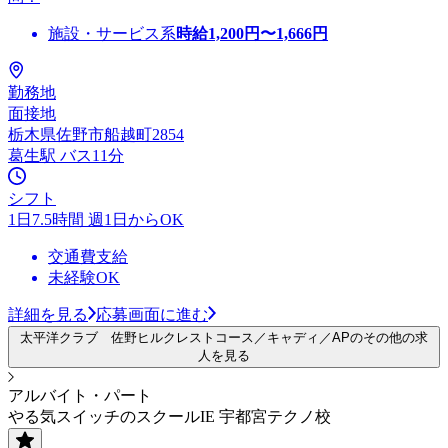
施設・サービス系
時給
1,200
円〜
1,666
円
勤務地
面接地
栃木県佐野市船越町2854
葛生駅 バス11分
シフト
1日7.5時間 週1日からOK
交通費支給
未経験OK
詳細を見る
応募画面に進む
太平洋クラブ 佐野ヒルクレストコース／キャディ／APのその他の求
人を見る
アルバイト・パート
やる気スイッチのスクールIE 宇都宮テクノ校