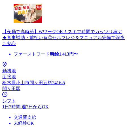
【夜勤で高時給】WワークOK！スキマ時間でガッツリ稼ぐ
★食事補助・前払い有◎セルフレジ＆マニュアル完備で深夜
も安心
ファーストフード
時給
1,413
円〜
勤務地
面接地
栃木県小山市間々田五料2416-5
間々田駅
シフト
1日2時間 週2日からOK
交通費支給
未経験OK