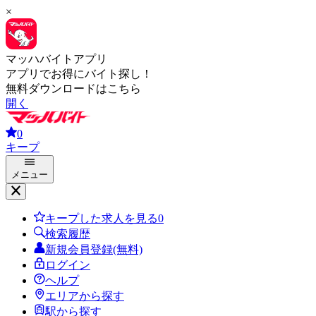
×
マッハバイトアプリ
アプリでお得にバイト探し！
無料ダウンロードはこちら
開く
0
キープ
メニュー
キープした求人を見る
0
検索履歴
新規会員登録(無料)
ログイン
ヘルプ
エリアから探す
駅から探す