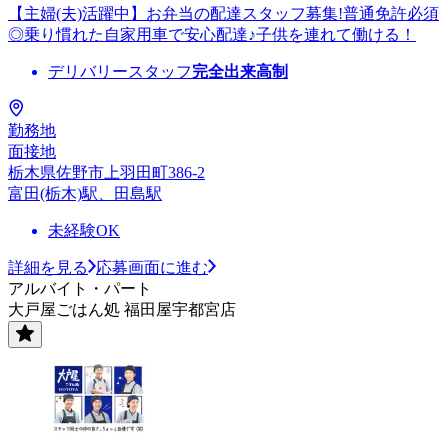
【主婦(夫)活躍中】お弁当の配達スタッフ募集!普通免許必須
◎乗り慣れた自家用車で安心配達♪子供を連れて働ける！
デリバリースタッフ
完全出来高制
勤務地
面接地
栃木県佐野市上羽田町386-2
富田(栃木)駅、田島駅
未経験OK
詳細を見る
応募画面に進む
アルバイト・パート
大戸屋ごはん処 福田屋宇都宮店