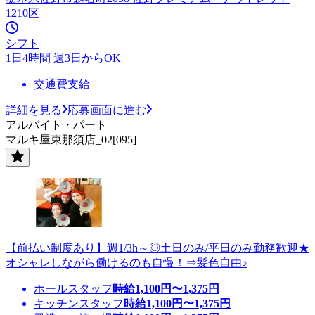
1210区
シフト
1日4時間 週3日からOK
交通費支給
詳細を見る
応募画面に進む
アルバイト・パート
マルキ屋東那須店_02[095]
【前払い制度あり】週1/3h～◎土日のみ/平日のみ勤務歓迎★
オシャレしながら働けるのも自慢！⇒髪色自由♪
ホールスタッフ
時給
1,100
円〜
1,375
円
キッチンスタッフ
時給
1,100
円〜
1,375
円