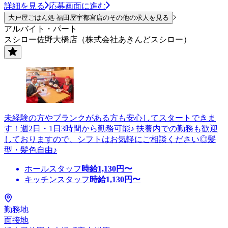
詳細を見る
応募画面に進む
大戸屋ごはん処 福田屋宇都宮店のその他の求人を見る
アルバイト・パート
スシロー佐野大橋店（株式会社あきんどスシロー）
未経験の方やブランクがある方も安心してスタートできま
す！週2日・1日3時間から勤務可能♪ 扶養内での勤務も歓迎
しておりますので、シフトはお気軽にご相談ください◎髪
型・髪色自由♪
ホールスタッフ
時給
1,130
円〜
キッチンスタッフ
時給
1,130
円〜
勤務地
面接地