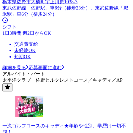
栃木県佐野市大橋町字上川原1038-3
東武佐野線「佐野駅」車6分（徒歩23分）、東武佐野線「堀
米駅」車6分（徒歩24分）
シフト
1日3時間 週2日からOK
交通費支給
未経験OK
短期OK
詳細を見る
応募画面に進む
アルバイト・パート
太平洋クラブ 佐野ヒルクレストコース／キャディ／AP
一流ゴルフコースのキャディ★年齢や性別、学歴は一切不
問！