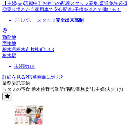
【主婦(夫)活躍中】お弁当の配達スタッフ募集!普通免許必須
◎乗り慣れた自家用車で安心配達♪子供を連れて働ける！
デリバリースタッフ
完全出来高制
勤務地
面接地
栃木県栃木市片柳町5-3-3
栃木駅
未経験OK
詳細を見る
応募画面に進む
業務委託契約
ワタミの宅食 栃木佐野営業所(宅配/業務委託/主婦(夫)向け)