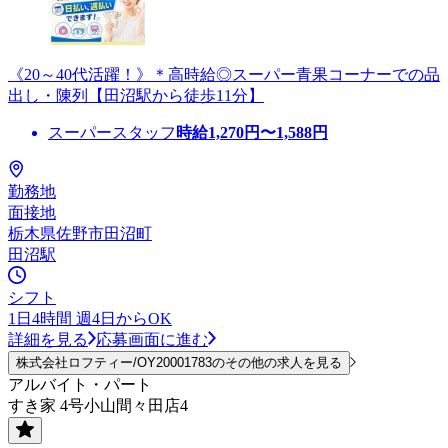
《20～40代活躍！》＊高時給◎スーパー青果コーナーでの品
出し・陳列【田沼駅から徒歩11分】
スーパースタッフ
時給
1,270
円〜
1,588
円
勤務地
面接地
栃木県佐野市田沼町
田沼駅
シフト
1日4時間 週4日からOK
詳細を見る
応募画面に進む
株式会社ロフティー/OY20001783のその他の求人を見る
アルバイト・パート
すき家 4号小山間々田店4