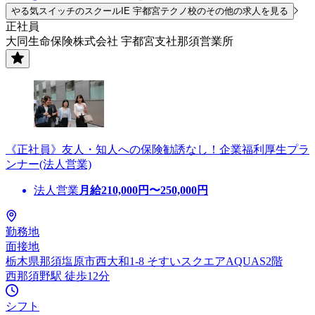
やる気スイッチのスクールIE 宇都宮テクノ校のその他の求人を見る
正社員
大同生命保険株式会社 宇都宮支社那須営業所
《正社員》友人・知人への保険勧誘なし！企業福利厚生プラ
ンナー(法人営業)
法人営業
月給
210,000
円〜
250,000
円
勤務地
面接地
栃木県那須塩原市西大和1-8 そすいスクエアAQUAS2階
西那須野駅 徒歩12分
シフト