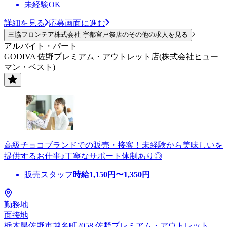
未経験OK
詳細を見る
応募画面に進む
三協フロンテア株式会社 宇都宮戸祭店のその他の求人を見る
アルバイト・パート
GODIVA 佐野プレミアム・アウトレット店(株式会社ヒュー
マン・ベスト)
高級チョコブランドでの販売・接客！未経験から美味しいを
提供するお仕事♪丁寧なサポート体制あり◎
販売スタッフ
時給
1,150
円〜
1,350
円
勤務地
面接地
栃木県佐野市越名町2058 佐野プレミアム・アウトレット