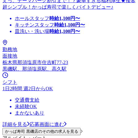
えっ、テーマパーク割引まで！？豪華すぎる福利厚生★接客
超シンプル！かっぱ寿司で楽しくバイトデビュー♪
ホールスタッフ
時給
1,100
円〜
キッチンスタッフ
時給
1,100
円〜
皿洗い・洗い場
時給
1,100
円〜
勤務地
面接地
栃木県那須塩原市住吉町77-23
黒磯駅、那須塩原駅、高久駅
シフト
1日2時間 週2日からOK
交通費支給
未経験OK
まかないあり
詳細を見る
応募画面に進む
かっぱ寿司 黒磯店のその他の求人を見る