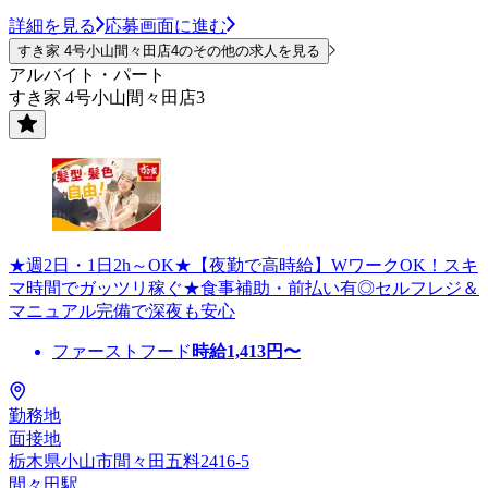
詳細を見る
応募画面に進む
すき家 4号小山間々田店4のその他の求人を見る
アルバイト・パート
すき家 4号小山間々田店3
★週2日・1日2h～OK★【夜勤で高時給】WワークOK！スキ
マ時間でガッツリ稼ぐ★食事補助・前払い有◎セルフレジ＆
マニュアル完備で深夜も安心
ファーストフード
時給
1,413
円〜
勤務地
面接地
栃木県小山市間々田五料2416-5
間々田駅