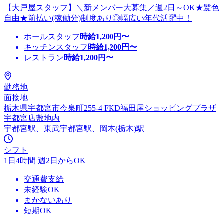
【大戸屋スタッフ】＼新メンバー大募集／週2日～OK★髪色
自由★前払い(稼働分)制度あり◎幅広い年代活躍中！
ホールスタッフ
時給
1,200
円〜
キッチンスタッフ
時給
1,200
円〜
レストラン
時給
1,200
円〜
勤務地
面接地
栃木県宇都宮市今泉町255-4 FKD福田屋ショッピングプラザ
宇都宮店敷地内
宇都宮駅、東武宇都宮駅、岡本(栃木)駅
シフト
1日4時間 週2日からOK
交通費支給
未経験OK
まかないあり
短期OK