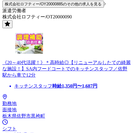
株式会社ロフティー/OY20000885のその他の求人を見る
派遣労働者
株式会社ロフティー/OT20000090
《20～40代活躍！》＊高時給◎【リニューアルしたての綺麗
な施設！】SA内フードコートでのキッチンスタッフ／佐野
駅から車で12分
キッチンスタッフ
時給
1,350
円〜
1,687
円
勤務地
面接地
栃木県佐野市黒袴町
シフト