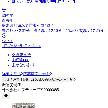
皿洗い・洗い場
時給
1,100
円〜
1,375
円
勤務地
面接地
栃木県那須塩原市東小屋453‐4
豊原駅 バス37分、高久駅 バス10分、野崎(栃木)駅 バス25分
シフト
1日3時間 週1日からOK
交通費支給
未経験OK
まかないあり
詳細を見る
応募画面に進む
マルキ屋東那須店_02[095]のその他の求人を見る
派遣労働者
株式会社ロフティー/OY20000885