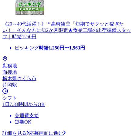
《20～40代活躍！》＊高時給◎「短期でサクッと稼ぎた
い！」そんな方に◎2か月限定★食品工場の出荷準備スタッ
フ｜時給1250円
ピッキング
時給
1,250
円〜
1,563
円
勤務地
面接地
栃木県さくら市
片岡駅
シフト
1日7.83時間からOK
交通費支給
短期OK
詳細を見る
応募画面に進む