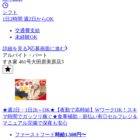
シフト
1日2時間 週2日からOK
交通費支給
未経験OK
詳細を見る
応募画面に進む
アルバイト・パート
すき家 461号大田原美原店3
★週2日・1日2h～OK★【夜勤で高時給】WワークOK！スキ
マ時間でガッツリ稼ぐ★食事補助・前払い有◎セルフレジ＆
マニュアル完備で深夜も安心
ファーストフード
時給
1,500
円〜