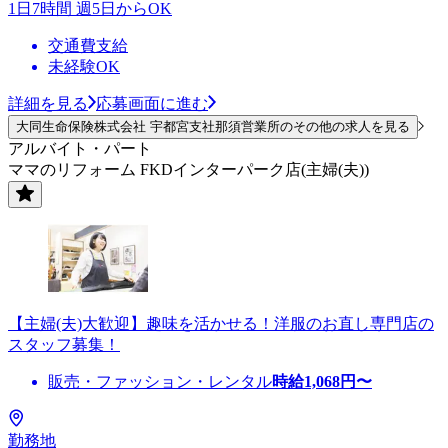
1日7時間 週5日からOK
交通費支給
未経験OK
詳細を見る
応募画面に進む
大同生命保険株式会社 宇都宮支社那須営業所のその他の求人を見る
アルバイト・パート
ママのリフォーム FKDインターパーク店(主婦(夫))
【主婦(夫)大歓迎】趣味を活かせる！洋服のお直し専門店の
スタッフ募集！
販売・ファッション・レンタル
時給
1,068
円〜
勤務地