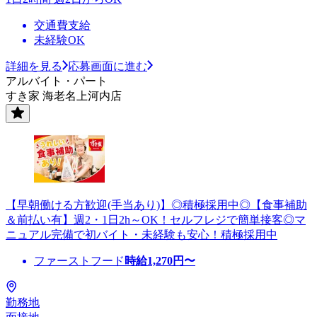
交通費支給
未経験OK
詳細を見る
応募画面に進む
アルバイト・パート
すき家 海老名上河内店
【早朝働ける方歓迎(手当あり)】◎積極採用中◎【食事補助
＆前払い有】週2・1日2h～OK！セルフレジで簡単接客◎マ
ニュアル完備で初バイト・未経験も安心！積極採用中
ファーストフード
時給
1,270
円〜
勤務地