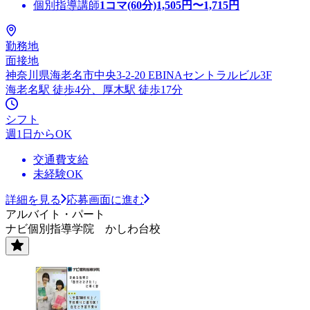
個別指導講師
1コマ(60分)
1,505
円〜
1,715
円
勤務地
面接地
神奈川県海老名市中央3-2-20 EBINAセントラルビル3F
海老名駅 徒歩4分、厚木駅 徒歩17分
シフト
週1日からOK
交通費支給
未経験OK
詳細を見る
応募画面に進む
アルバイト・パート
ナビ個別指導学院 かしわ台校