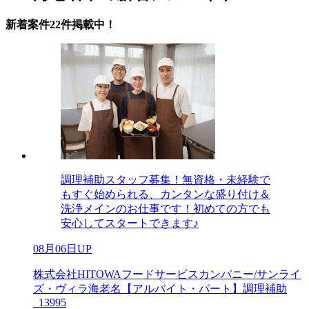
新着案件22件掲載中！
調理補助スタッフ募集！無資格・未経験で
もすぐ始められる、カンタンな盛り付け＆
洗浄メインのお仕事です！初めての方でも
安心してスタートできます♪
08月06日UP
株式会社HITOWAフードサービスカンパニー/サンライ
ズ・ヴィラ海老名【アルバイト・パート】調理補助
_13995