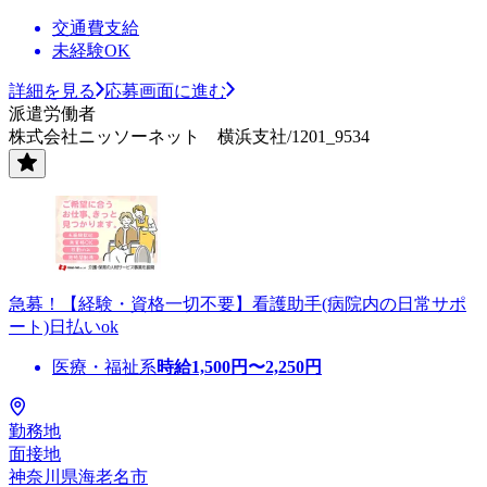
交通費支給
未経験OK
詳細を見る
応募画面に進む
派遣労働者
株式会社ニッソーネット 横浜支社/1201_9534
急募！【経験・資格一切不要】看護助手(病院内の日常サポ
ート)日払いok
医療・福祉系
時給
1,500
円〜
2,250
円
勤務地
面接地
神奈川県海老名市