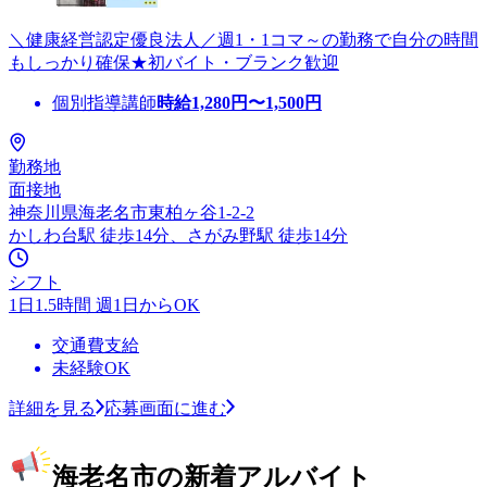
＼健康経営認定優良法人／週1・1コマ～の勤務で自分の時間
もしっかり確保★初バイト・ブランク歓迎
個別指導講師
時給
1,280
円〜
1,500
円
勤務地
面接地
神奈川県海老名市東柏ヶ谷1-2-2
かしわ台駅 徒歩14分、さがみ野駅 徒歩14分
シフト
1日1.5時間 週1日からOK
交通費支給
未経験OK
詳細を見る
応募画面に進む
海老名市の新着アルバイト