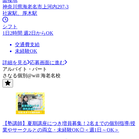
面接地
神奈川県海老名市上河内297-3
社家駅、厚木駅
シフト
1日2時間 週2日からOK
交通費支給
未経験OK
詳細を見る
応募画面に進む
アルバイト・パート
さなる個別@will 海老名校
【塾講師】夏期講座につき増員募集！2名までの個別指導/授
業やサークルとの両立・未経験OK◎＜週1日～OK＞