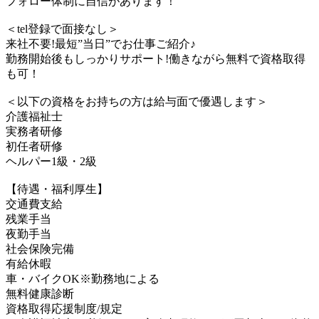
フォロー体制に自信があります！
＜tel登録で面接なし＞
来社不要!最短”当日”でお仕事ご紹介♪
勤務開始後もしっかりサポート!働きながら無料で資格取得
も可！
＜以下の資格をお持ちの方は給与面で優遇します＞
介護福祉士
実務者研修
初任者研修
ヘルパー1級・2級
【待遇・福利厚生】
交通費支給
残業手当
夜勤手当
社会保険完備
有給休暇
車・バイクOK※勤務地による
無料健康診断
資格取得応援制度/規定