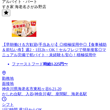
アルバイト・パート
すき家 海老名さがみ野店
【早朝働ける方歓迎(手当あり)】◎積極採用中◎【食事補助
＆前払い有】週2・1日2h～OK！セルフレジで簡単接客◎マ
ニュアル完備で初バイト・未経験も安心！積極採用中
ファーストフード
時給
1,225
円〜
勤務地
面接地
神奈川県海老名市東柏ヶ谷6-21-20
かしわ台駅、入谷(神奈川)駅、座間駅、海老名駅
シフト
1日2時間 週2日からOK