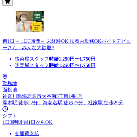
週1日～ 1日3時間～ 未経験OK 扶養内勤務OKバイトデビュ
ーさん…みんな大歓迎!!
惣菜屋スタッフ
時給
1,250
円〜
1,750
円
惣菜屋スタッフ
時給
1,250
円〜
1,750
円
勤務地
面接地
神奈川県海老名市大谷南5丁目1番1号
厚木駅 徒歩22分、海老名駅 徒歩25分、社家駅 徒歩29分
シフト
1日3時間 週1日からOK
交通費支給