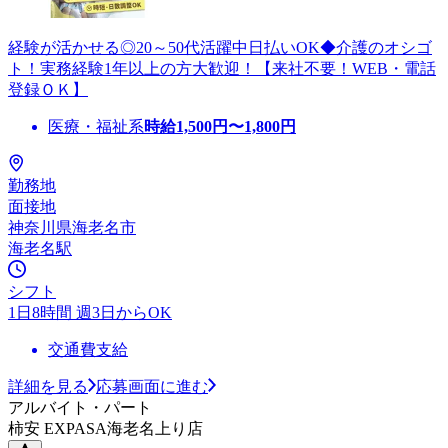
経験が活かせる◎20～50代活躍中日払いOK◆介護のオシゴ
ト！実務経験1年以上の方大歓迎！【来社不要！WEB・電話
登録ＯＫ】
医療・福祉系
時給
1,500
円〜
1,800
円
勤務地
面接地
神奈川県海老名市
海老名駅
シフト
1日8時間 週3日からOK
交通費支給
詳細を見る
応募画面に進む
アルバイト・パート
柿安 EXPASA海老名上り店