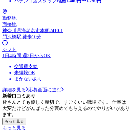
パチンコ店スタッフ
時給
1,400
円〜
1,750
円
勤務地
面接地
神奈川県海老名市本郷2410-1
門沢橋駅 徒歩10分
シフト
1日4時間 週2日からOK
交通費支給
未経験OK
まかないあり
詳細を見る
応募画面に進む
新着口コミあり
皆さんとても優しく親切で、すごくいい職場です。 仕事は
大変だけどがんばった分褒めてもらえるのでやりがいがあり
ます。
もっと見る
もっと見る