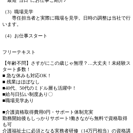
最短”当日”にお仕事ご紹介♪
（3）職場見学
専任担当者と実際に職場を見学。日時の調整は当社で行
います。
（4）お仕事スタート
フリーテキスト
【年齢不問】さすがにこの歳じゃ無理？…大丈夫！未経験ス
タート多数！
■ 急な休みも対応OK！
■ 残業はほぼなし
■40代、50代のミドル層も活躍中！
■給与日払い制度あり〇
■職場見学あり
■介護資格取得費用0円・サポート体制充実
勤務開始後もしっかりサポート!働きながら無料で資格取得
も可
介護福祉士に必須となる実務者研修（14万円相当）の資格講