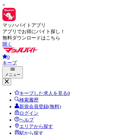
×
マッハバイトアプリ
アプリでお得にバイト探し！
無料ダウンロードはこちら
開く
0
キープ
メニュー
キープした求人を見る
0
検索履歴
新規会員登録(無料)
ログイン
ヘルプ
エリアから探す
駅から探す