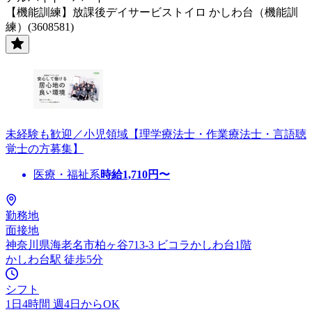
【機能訓練】放課後デイサービストイロ かしわ台（機能訓
練）(3608581)
未経験も歓迎／小児領域【理学療法士・作業療法士・言語聴
覚士の方募集】
医療・福祉系
時給
1,710
円〜
勤務地
面接地
神奈川県海老名市柏ヶ谷713-3 ビコラかしわ台1階
かしわ台駅 徒歩5分
シフト
1日4時間 週4日からOK