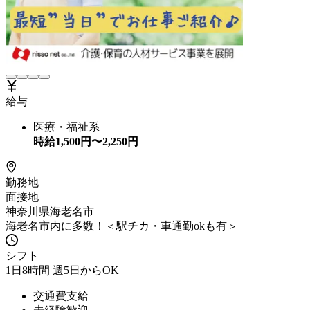
給与
医療・福祉系
時給
1,500
円〜
2,250
円
勤務地
面接地
神奈川県海老名市
海老名市内に多数！＜駅チカ・車通勤okも有＞
シフト
1日8時間 週5日からOK
交通費支給