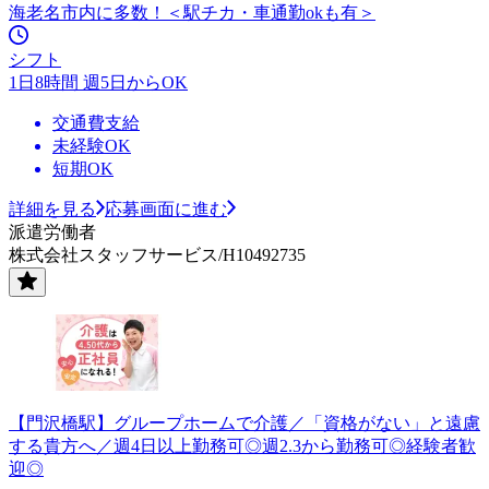
海老名市内に多数！＜駅チカ・車通勤okも有＞
シフト
1日8時間 週5日からOK
交通費支給
未経験OK
短期OK
詳細を見る
応募画面に進む
派遣労働者
株式会社スタッフサービス/H10492735
【門沢橋駅】グループホームで介護／「資格がない」と遠慮
する貴方へ／週4日以上勤務可◎週2.3から勤務可◎経験者歓
迎◎