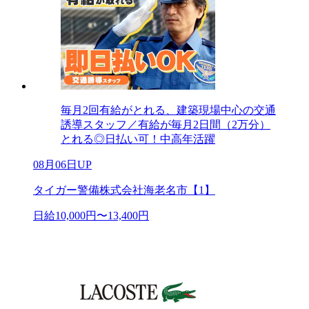
毎月2回有給がとれる、建築現場中心の交通
誘導スタッフ／有給が毎月2日間（2万分）
とれる◎日払い可！中高年活躍
08月06日UP
タイガー警備株式会社海老名市【1】
日給10,000円〜13,400円