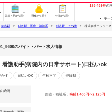
185,453件
の
す
路線・駅から探す
職種から探す
特徴から探す
キー
刈谷駅
刈谷駅、医療・福祉系
刈谷駅、その他
株式会社ニッソーネット
1_9600のバイト・パート求人情報
看護助手(病院内の日常サポート)日払いok
動かす
日払いOK
年齢不問
登録制
給与
医療・福祉系：
時給1,400円〜2,125円