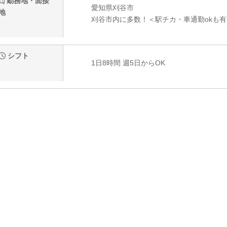
勤務地・面接
愛知県刈谷市
地
刈谷市内に多数！＜駅チカ・車通勤okも有
シフト
1日8時間 週5日からOK