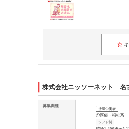
キ
株式会社ニッソーネット 名古屋
募集職種
派遣労働者
①医療・福祉系
シフト制
時給
1,400
円〜
2,1