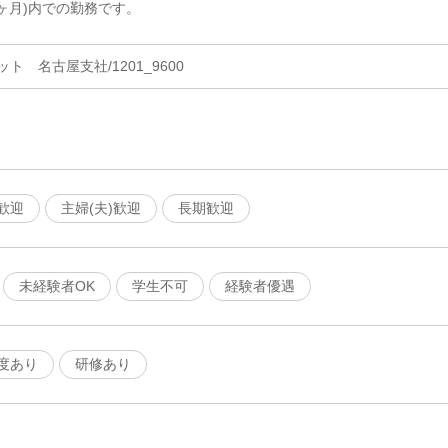
ヶ月)内での勤務です。
 名古屋支社/1201_9600
歓迎
主婦(夫)歓迎
長期歓迎
未経験者OK
学生不可
経験者優遇
度あり
研修あり