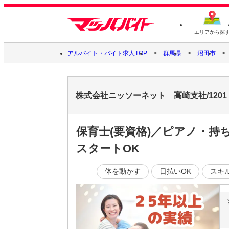
エリアから探
アルバイト・バイト求人TOP
群馬県
沼田市
株式会社ニッソーネット 高崎支社/1201
保育士(要資格)／ピアノ・持
スタートOK
体を動かす
日払いOK
スキ