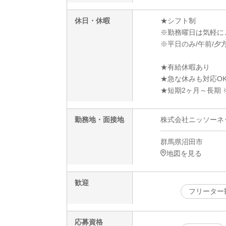
休日・休暇
★シフト制
※勤務曜日は気軽に
※平日のみ/午前/夕方
★有給休暇あり
★急な休みも対応O
★短期2ヶ月～長期 
勤務地・面接地
株式会社ニッソーネット
群馬県沼田市
地図を見る
歓迎
フリーター
応募資格