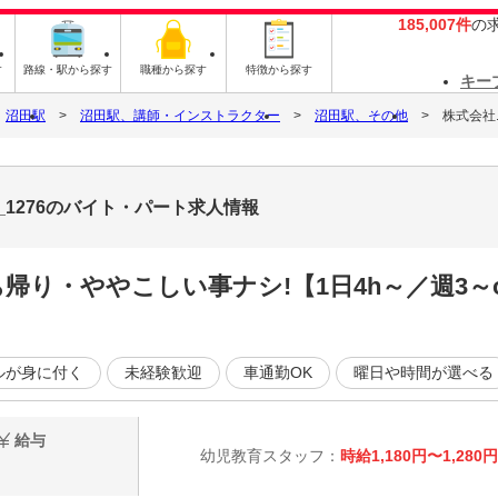
185,007件
の
す
路線・駅から探す
職種から探す
特徴から探す
キー
沼田駅
沼田駅、講師・インストラクター
沼田駅、その他
株式会社ニ
_1276のバイト・パート求人情報
ち帰り・ややこしい事ナシ!【1日4h～／週3
ルが身に付く
未経験歓迎
車通勤OK
曜日や時間が選べる
給与
幼児教育スタッフ：
時給1,180円〜1,280円