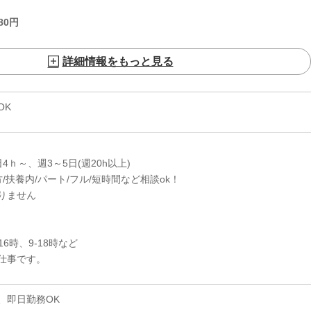
80
円
詳細情報をもっと見る
OK
日4ｈ～、週3～5日(週20h以上)
/扶養内/パート/フル/短時間など相談ok！
りません
-16時、9-18時など
仕事です。
、即日勤務OK