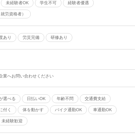
未経験者OK
学生不可
経験者優遇
（就労資格者）
度あり
労災完備
研修あり
企業へお問い合わせください
が選べる
日払いOK
年齢不問
交通費支給
に付く
体を動かす
バイク通勤OK
車通勤OK
未経験歓迎