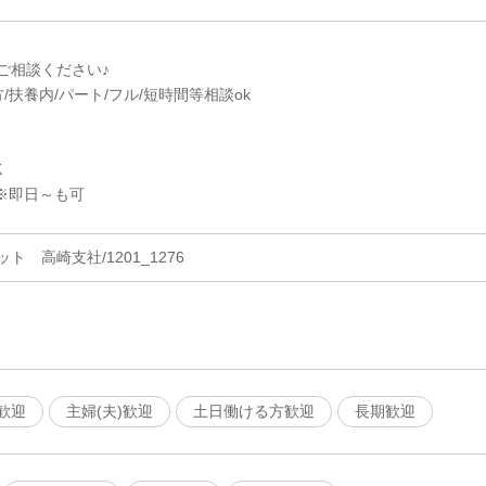
ご相談ください♪
/扶養内/パート/フル/短時間等相談ok
K
※即日～も可
 高崎支社/1201_1276
歓迎
主婦(夫)歓迎
土日働ける方歓迎
長期歓迎