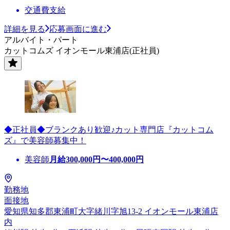
交通費支給
詳細を見る
応募画面に進む
アルバイト・パート
カットコムズ イオンモール東浦店(正社員)
◆正社員◆ブランクあり歓迎♪カット専門店『カットコム
ズ』で美容師募集中！
美容師
月給
300,000
円〜
400,000
円
勤務地
面接地
愛知県知多郡東浦町大字緒川字旭13-2 イオンモール東浦店
内