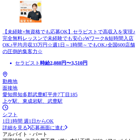
【未経験×無資格でも応募OK】セラピストで高収入を実現♪
完全無料レッスンで未経験でも安心♪Wワーク&短時間入店
OK♪平均月収33万円☆週1日～1時間～でもOK♪全国600店舗
の圧倒的集客力☆
セラピスト
時給
2,088
円〜
3,510
円
勤務地
面接地
愛知県知多郡武豊町平井7丁目185
上ゲ駅、東成岩駅、武豊駅
シフト
1日1時間 週1日からOK
詳細を見る
応募画面に進む
アルバイト・パート