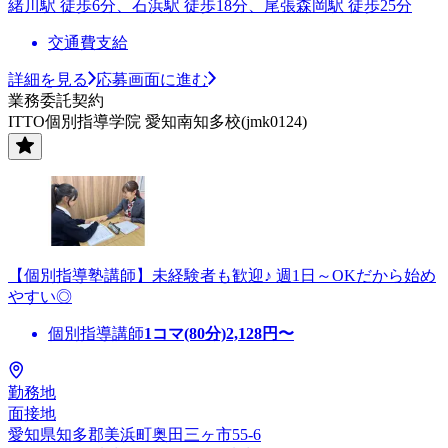
緒川駅 徒歩6分、石浜駅 徒歩18分、尾張森岡駅 徒歩25分
交通費支給
詳細を見る
応募画面に進む
業務委託契約
ITTO個別指導学院 愛知南知多校(jmk0124)
【個別指導塾講師】未経験者も歓迎♪ 週1日～OKだから始め
やすい◎
個別指導講師
1コマ(80分)
2,128
円〜
勤務地
面接地
愛知県知多郡美浜町奥田三ヶ市55-6