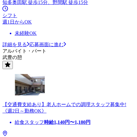
知多奥田駅 徒歩15分、野間駅 徒歩15分
シフト
週1日からOK
未経験OK
詳細を見る
応募画面に進む
アルバイト・パート
武豊の憩
【交通費支給あり】老人ホームでの調理スタッフ募集中!
《週2日～勤務OK》
給食スタッフ
時給
1,140
円〜
1,180
円