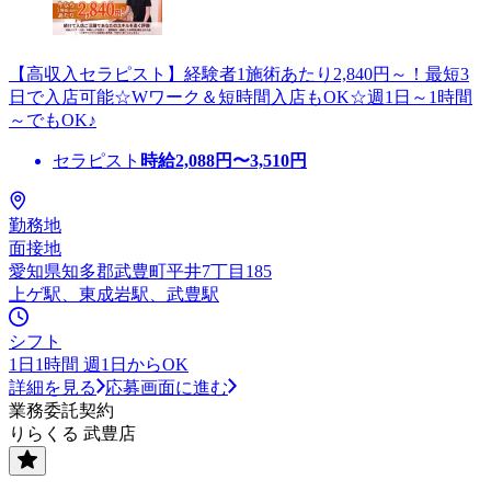
【高収入セラピスト】経験者1施術あたり2,840円～！最短3
日で入店可能☆Wワーク＆短時間入店もOK☆週1日～1時間
～でもOK♪
セラピスト
時給
2,088
円〜
3,510
円
勤務地
面接地
愛知県知多郡武豊町平井7丁目185
上ゲ駅、東成岩駅、武豊駅
シフト
1日1時間 週1日からOK
詳細を見る
応募画面に進む
業務委託契約
りらくる 武豊店