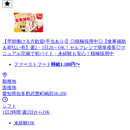
【早朝働ける方歓迎(手当あり)】◎積極採用中◎【食事補助
＆前払い有】週2・1日2h～OK！セルフレジで簡単接客◎マ
ニュアル完備で初バイト・未経験も安心！積極採用中
ファーストフード
時給
1,180
円〜
勤務地
面接地
愛知県知多郡武豊町嶋田58-200
シフト
1日2時間 週2日からOK
未経験OK