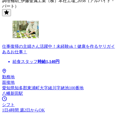
調理補助_伊藤金属工業（株）本社工場_2058（アルバイト・
パート）
仕事復帰の主婦さん活躍中！未経験ok！健康を作るヤリガイ
あるお仕事！
給食スタッフ
時給
1,140
円
勤務地
面接地
愛知県知多郡東浦町大字緒川字姥池100番地
八幡新田駅
シフト
1日4時間 週2日からOK