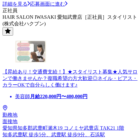
詳細を見る
応募画面に進む
正社員
HAIR SALON IWASAKI 愛知武豊店［正社員］スタイリスト
(株式会社ハクブン)
【昇給あり！交通費支給！】★スタイリスト募集★人気サロ
ンで働きませんか？復職希望の方大歓迎◎ネイル・ピアス・
カラーOKで自分らしく働けます♪
美容師
月給
220,000
円〜
400,000
円
勤務地
面接地
愛知県知多郡武豊町瀬木19 コノミヤ武豊店 TAK21 1階
知多武豊駅 徒歩5分、武豊駅 徒歩9分、石浜駅