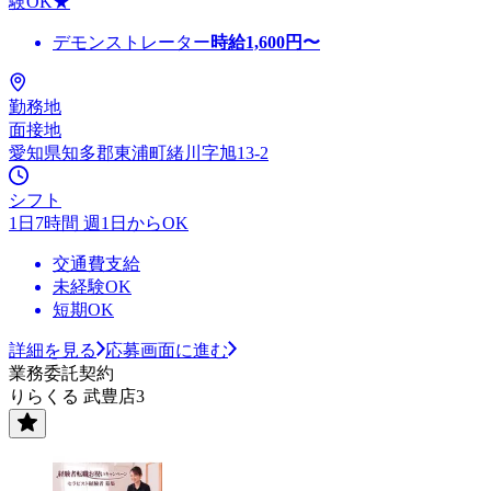
験OK★
デモンストレーター
時給
1,600
円〜
勤務地
面接地
愛知県知多郡東浦町緒川字旭13-2
シフト
1日7時間 週1日からOK
交通費支給
未経験OK
短期OK
詳細を見る
応募画面に進む
業務委託契約
りらくる 武豊店3