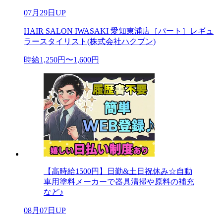
07月29日UP
HAIR SALON IWASAKI 愛知東浦店［パート］レギュ
ラースタイリスト(株式会社ハクブン)
時給1,250円〜1,600円
【高時給1500円】日勤&土日祝休み☆自動
車用塗料メーカーで器具清掃や原料の補充
など♪
08月07日UP