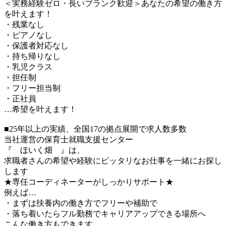
＜実務経験ゼロ・長いブランク歓迎＞あなたの希望の働き方
を叶えます！
・残業なし
・ピアノなし
・保護者対応なし
・持ち帰りなし
・乳児クラス
・担任制
・フリー担当制
・正社員
…希望を叶えます！
■25年以上の実績、全国17の拠点展開で求人数多数
当社運営の保育士就職支援センター
『 ほいく畑 』は、
求職者さんの希望や経験にピッタリなお仕事を一緒にお探し
します
★専任コーディネーターがしっかりサポート★
例えば…
・まずは扶養内の働き方でフリーや補助で
・落ち着いたらフル勤務でキャリアアップできる場所へ
こんな働き方もできます。