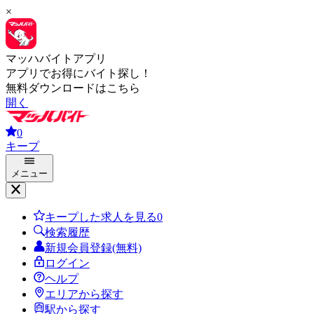
×
マッハバイトアプリ
アプリでお得にバイト探し！
無料ダウンロードはこちら
開く
0
キープ
メニュー
キープした求人を見る
0
検索履歴
新規会員登録(無料)
ログイン
ヘルプ
エリアから探す
駅から探す