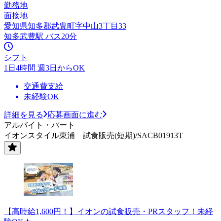
勤務地
面接地
愛知県知多郡武豊町字中山3丁目33
知多武豊駅 バス20分
シフト
1日4時間 週3日からOK
交通費支給
未経験OK
詳細を見る
応募画面に進む
アルバイト・パート
イオンスタイル東浦 試食販売(短期)/SACB01913T
【高時給1,600円！】イオンの試食販売・PRスタッフ！未経