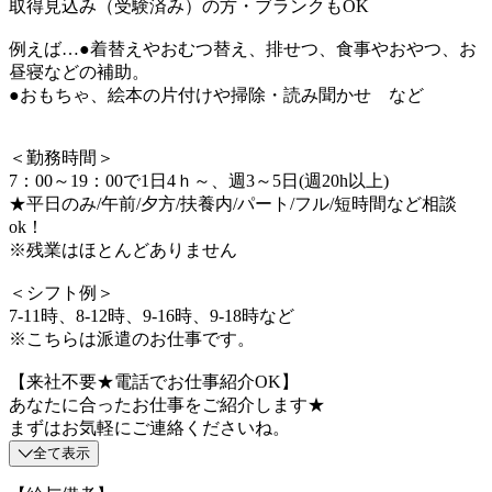
取得見込み（受験済み）の方・ブランクもOK
例えば…●着替えやおむつ替え、排せつ、食事やおやつ、お
昼寝などの補助。
●おもちゃ、絵本の片付けや掃除・読み聞かせ など
＜勤務時間＞
7：00～19：00で1日4ｈ～、週3～5日(週20h以上)
★平日のみ/午前/夕方/扶養内/パート/フル/短時間など相談
ok！
※残業はほとんどありません
＜シフト例＞
7-11時、8-12時、9-16時、9-18時など
※こちらは派遣のお仕事です。
【来社不要★電話でお仕事紹介OK】
あなたに合ったお仕事をご紹介します★
まずはお気軽にご連絡くださいね。
全て表示