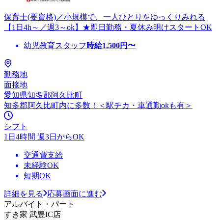
保育士(要資格)／小規模で、一人ひとりをゆっくりみれる
【1日4h～／週3～ok】★即日勤務・夏休み明けスタートOK
幼児教育スタッフ
時給
1,500
円〜
勤務地
面接地
愛知県知多郡阿久比町
知多郡阿久比町内に多数！＜駅チカ・車通勤okも有＞
シフト
1日4時間 週3日からOK
交通費支給
未経験OK
短期OK
詳細を見る
応募画面に進む
アルバイト・パート
すき家 武豊IC店