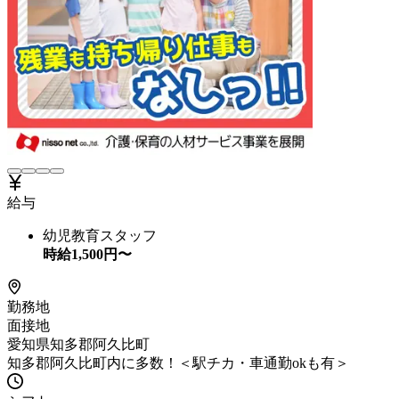
給与
幼児教育スタッフ
時給
1,500
円〜
勤務地
面接地
愛知県知多郡阿久比町
知多郡阿久比町内に多数！＜駅チカ・車通勤okも有＞