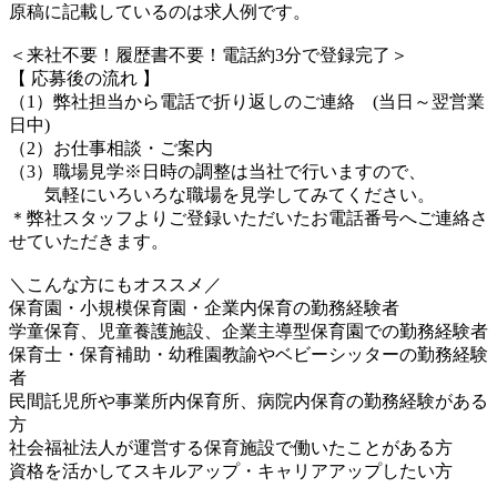
原稿に記載しているのは求人例です。
＜来社不要！履歴書不要！電話約3分で登録完了＞
【 応募後の流れ 】
（1）弊社担当から電話で折り返しのご連絡 (当日～翌営業
日中)
（2）お仕事相談・ご案内
（3）職場見学※日時の調整は当社で行いますので、
気軽にいろいろな職場を見学してみてください。
＊弊社スタッフよりご登録いただいたお電話番号へご連絡さ
せていただきます。
＼こんな方にもオススメ／
保育園・小規模保育園・企業内保育の勤務経験者
学童保育、児童養護施設、企業主導型保育園での勤務経験者
保育士・保育補助・幼稚園教諭やベビーシッターの勤務経験
者
民間託児所や事業所内保育所、病院内保育の勤務経験がある
方
社会福祉法人が運営する保育施設で働いたことがある方
資格を活かしてスキルアップ・キャリアアップしたい方