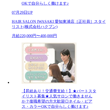
OKで自分らしく働けます♪
07月29日UP
HAIR SALON IWASAKI 愛知東浦店［正社員］スタイ
リスト(株式会社ハクブン)
月給220,000円〜400,000円
【昇給あり！交通費支給！】★パートスタ
イリスト募集★人気サロンで働きません
か？復職希望の方大歓迎◎ネイル・ピア
ス・カラーOKで自分らしく働けます♪