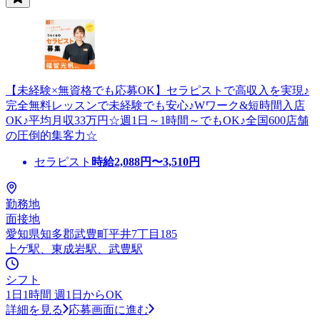
【未経験×無資格でも応募OK】セラピストで高収入を実現♪
完全無料レッスンで未経験でも安心♪Wワーク&短時間入店
OK♪平均月収33万円☆週1日～1時間～でもOK♪全国600店舗
の圧倒的集客力☆
セラピスト
時給
2,088
円〜
3,510
円
勤務地
面接地
愛知県知多郡武豊町平井7丁目185
上ゲ駅、東成岩駅、武豊駅
シフト
1日1時間 週1日からOK
詳細を見る
応募画面に進む