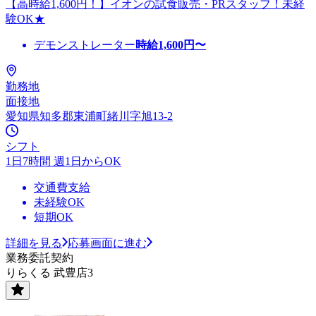
【高時給1,600円！】イオンの試食販売・PRスタッフ！未経
験OK★
デモンストレーター
時給
1,600
円〜
勤務地
面接地
愛知県知多郡東浦町緒川字旭13-2
シフト
1日7時間 週1日からOK
交通費支給
未経験OK
短期OK
詳細を見る
応募画面に進む
業務委託契約
りらくる 武豊店3