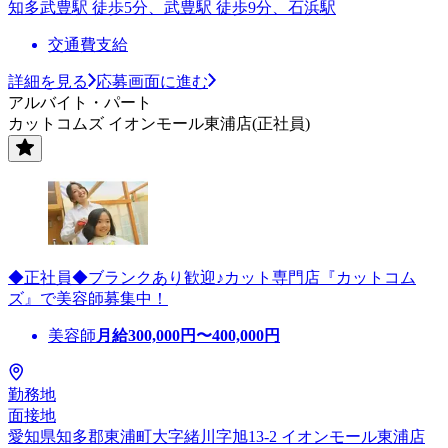
知多武豊駅 徒歩5分、武豊駅 徒歩9分、石浜駅
交通費支給
詳細を見る
応募画面に進む
アルバイト・パート
カットコムズ イオンモール東浦店(正社員)
◆正社員◆ブランクあり歓迎♪カット専門店『カットコム
ズ』で美容師募集中！
美容師
月給
300,000
円〜
400,000
円
勤務地
面接地
愛知県知多郡東浦町大字緒川字旭13-2 イオンモール東浦店