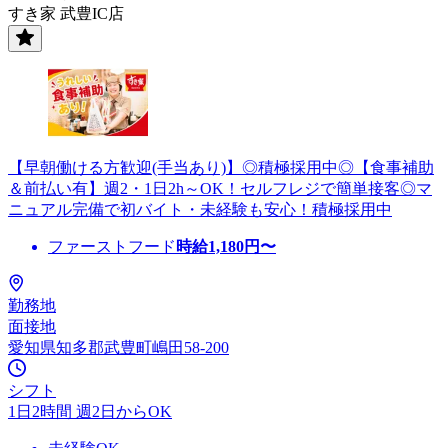
すき家 武豊IC店
【早朝働ける方歓迎(手当あり)】◎積極採用中◎【食事補助
＆前払い有】週2・1日2h～OK！セルフレジで簡単接客◎マ
ニュアル完備で初バイト・未経験も安心！積極採用中
ファーストフード
時給
1,180
円〜
勤務地
面接地
愛知県知多郡武豊町嶋田58-200
シフト
1日2時間 週2日からOK