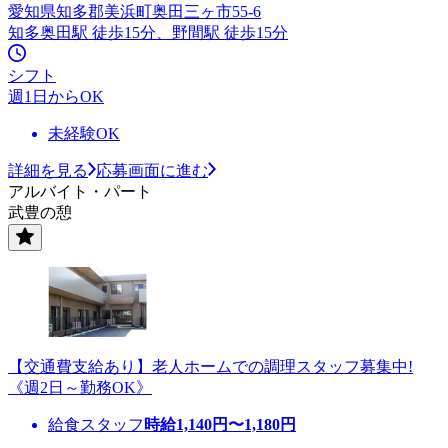
愛知県知多郡美浜町奥田三ヶ市55-6
知多奥田駅 徒歩15分、野間駅 徒歩15分
シフト
週1日からOK
未経験OK
詳細を見る
応募画面に進む
アルバイト・パート
武豊の憩
【交通費支給あり】老人ホームでの調理スタッフ募集中!
《週2日～勤務OK》
給食スタッフ
時給
1,140
円〜
1,180
円