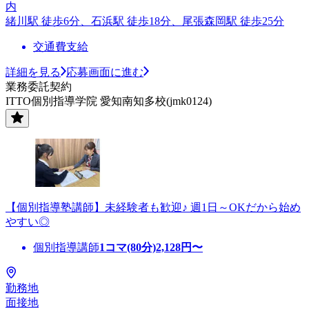
内
緒川駅 徒歩6分、石浜駅 徒歩18分、尾張森岡駅 徒歩25分
交通費支給
詳細を見る
応募画面に進む
業務委託契約
ITTO個別指導学院 愛知南知多校(jmk0124)
【個別指導塾講師】未経験者も歓迎♪ 週1日～OKだから始め
やすい◎
個別指導講師
1コマ(80分)
2,128
円〜
勤務地
面接地