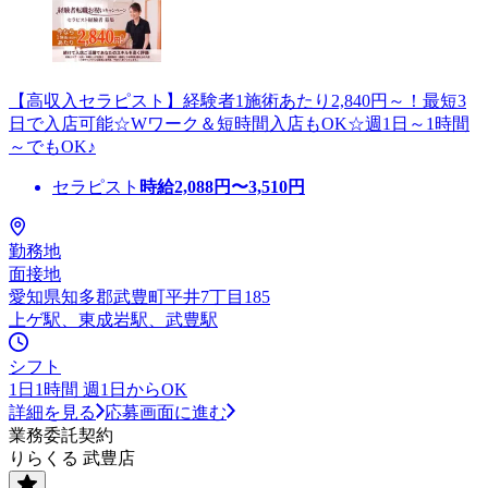
【高収入セラピスト】経験者1施術あたり2,840円～！最短3
日で入店可能☆Wワーク＆短時間入店もOK☆週1日～1時間
～でもOK♪
セラピスト
時給
2,088
円〜
3,510
円
勤務地
面接地
愛知県知多郡武豊町平井7丁目185
上ゲ駅、東成岩駅、武豊駅
シフト
1日1時間 週1日からOK
詳細を見る
応募画面に進む
業務委託契約
りらくる 武豊店