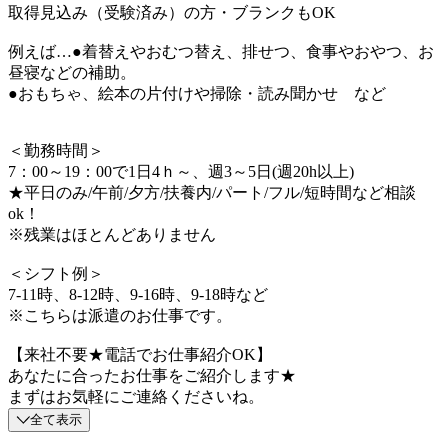
取得見込み（受験済み）の方・ブランクもOK
例えば…●着替えやおむつ替え、排せつ、食事やおやつ、お
昼寝などの補助。
●おもちゃ、絵本の片付けや掃除・読み聞かせ など
＜勤務時間＞
7：00～19：00で1日4ｈ～、週3～5日(週20h以上)
★平日のみ/午前/夕方/扶養内/パート/フル/短時間など相談
ok！
※残業はほとんどありません
＜シフト例＞
7-11時、8-12時、9-16時、9-18時など
※こちらは派遣のお仕事です。
【来社不要★電話でお仕事紹介OK】
あなたに合ったお仕事をご紹介します★
まずはお気軽にご連絡くださいね。
全て表示