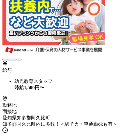
給与
幼児教育スタッフ
時給
1,500
円〜
勤務地
面接地
愛知県知多郡阿久比町
知多郡阿久比町内に多数！＜駅チカ・車通勤okも有＞