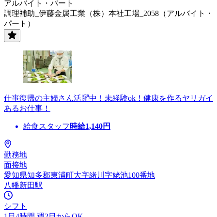
アルバイト・パート
調理補助_伊藤金属工業（株）本社工場_2058（アルバイト・
パート）
仕事復帰の主婦さん活躍中！未経験ok！健康を作るヤリガイ
あるお仕事！
給食スタッフ
時給
1,140
円
勤務地
面接地
愛知県知多郡東浦町大字緒川字姥池100番地
八幡新田駅
シフト
1日4時間 週2日からOK