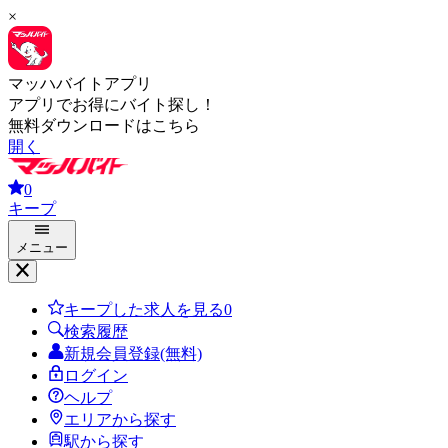
×
マッハバイトアプリ
アプリでお得にバイト探し！
無料ダウンロードはこちら
開く
0
キープ
メニュー
キープした求人を見る
0
検索履歴
新規会員登録(無料)
ログイン
ヘルプ
エリアから探す
駅から探す