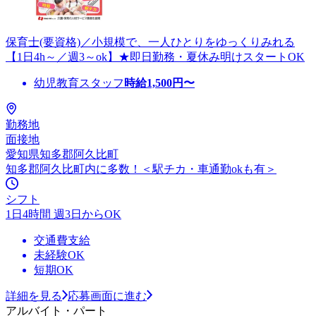
保育士(要資格)／小規模で、一人ひとりをゆっくりみれる
【1日4h～／週3～ok】★即日勤務・夏休み明けスタートOK
幼児教育スタッフ
時給
1,500
円〜
勤務地
面接地
愛知県知多郡阿久比町
知多郡阿久比町内に多数！＜駅チカ・車通勤okも有＞
シフト
1日4時間 週3日からOK
交通費支給
未経験OK
短期OK
詳細を見る
応募画面に進む
アルバイト・パート