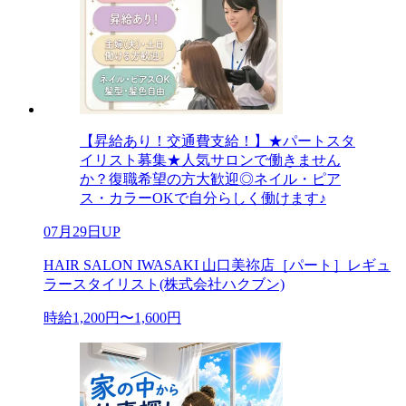
【昇給あり！交通費支給！】★パートスタ
イリスト募集★人気サロンで働きません
か？復職希望の方大歓迎◎ネイル・ピア
ス・カラーOKで自分らしく働けます♪
07月29日UP
HAIR SALON IWASAKI 山口美祢店［パート］レギュ
ラースタイリスト(株式会社ハクブン)
時給1,200円〜1,600円