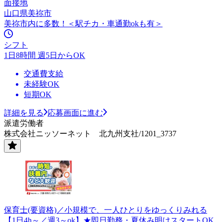
面接地
山口県美祢市
美祢市内に多数！＜駅チカ・車通勤okも有＞
シフト
1日8時間 週5日からOK
交通費支給
未経験OK
短期OK
詳細を見る
応募画面に進む
派遣労働者
株式会社ニッソーネット 北九州支社/1201_3737
保育士(要資格)／小規模で、一人ひとりをゆっくりみれる
【1日4h～／週3～ok】★即日勤務・夏休み明けスタートOK