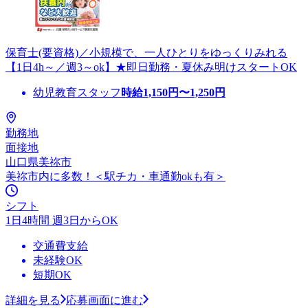
保育士(要資格)／小規模で、一人ひとりをゆっくりみれる
【1日4h～／週3～ok】★即日勤務・夏休み明けスタートOK
幼児教育スタッフ
時給
1,150
円〜
1,250
円
勤務地
面接地
山口県美祢市
美祢市内に多数！＜駅チカ・車通勤okも有＞
シフト
1日4時間 週3日からOK
交通費支給
未経験OK
短期OK
詳細を見る
応募画面に進む