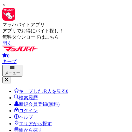
×
マッハバイトアプリ
アプリでお得にバイト探し！
無料ダウンロードはこちら
開く
0
キープ
メニュー
キープした求人を見る
0
検索履歴
新規会員登録(無料)
ログイン
ヘルプ
エリアから探す
駅から探す