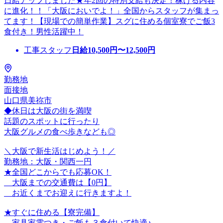
日給アップしました★年2回の特別支給も決定！稼げる内容
に進化！！「大阪においでよ！」全国からスタッフが集まっ
てます！【現場での簡単作業】スグに住める個室寮でご飯3
食付き！男性活躍中！
工事スタッフ
日給
10,500
円〜
12,500
円
勤務地
面接地
山口県美祢市
◆休日は大阪の街を満喫
話題のスポットに行ったり
大阪グルメの食べ歩きなども◎
＼大阪で新生活はじめよう！／
勤務地：大阪・関西一円
★全国どこからでも応募OK！
大阪までの交通費は【0円】
お近くまでお迎えに行きますよ！
★すぐに住める【寮完備】
家具家電つき・ご飯も３食付いて快適♪