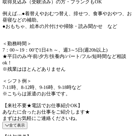
取得見込み（受験済み）の方・ブランクもOK
例えば…●着替えやおむつ替え、排せつ、食事やおやつ、お
昼寝などの補助。
●おもちゃ、絵本の片付けや掃除・読み聞かせ など
＜勤務時間＞
7：00～19：00で1日4ｈ～、週3～5日(週20h以上)
★平日のみ/午前/夕方/扶養内/パート/フル/短時間など相談
ok！
※残業はほとんどありません
＜シフト例＞
7-11時、8-12時、9-16時、9-18時など
※こちらは派遣のお仕事です。
【来社不要★電話でお仕事紹介OK】
あなたに合ったお仕事をご紹介します★
まずはお気軽にご連絡くださいね。
全て表示