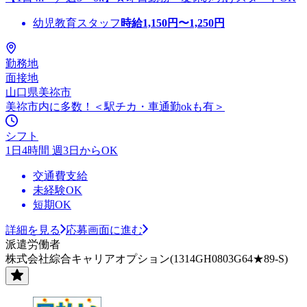
幼児教育スタッフ
時給
1,150
円〜
1,250
円
勤務地
面接地
山口県美祢市
美祢市内に多数！＜駅チカ・車通勤okも有＞
シフト
1日4時間 週3日からOK
交通費支給
未経験OK
短期OK
詳細を見る
応募画面に進む
派遣労働者
株式会社綜合キャリアオプション(1314GH0803G64★89-S)