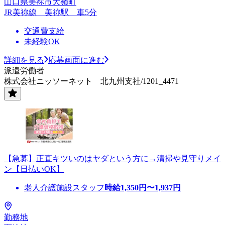
山口県美祢市大嶺町
JR美祢線 美祢駅 車5分
交通費支給
未経験OK
詳細を見る
応募画面に進む
派遣労働者
株式会社ニッソーネット 北九州支社/1201_4471
【急募】正直キツいのはヤダという方に→清掃や見守りメイ
ン【日払いOK】
老人介護施設スタッフ
時給
1,350
円〜
1,937
円
勤務地