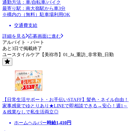
通勤方法：車/自転車/バイク
最寄り駅：南大嶺駅から車3分
※構内の（無料）駐車場利用OK
交通費支給
詳細を見る
応募画面に進む
アルバイト・パート
あと3日で掲載終了
ユースタイルケア【美祢市】01_Ja_重訪_非常勤_日勤
【日常生活サポート・お手伝いSTAFF】髪色・ネイル自由！
家事感覚でゆとりあり★LINEで即相談できる→安心！週1～
＆残業なしで私生活両立◎
ホームヘルパー
時給
1,410
円