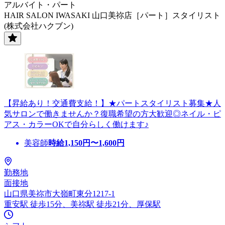
アルバイト・パート
HAIR SALON IWASAKI 山口美祢店［パート］スタイリスト
(株式会社ハクブン)
【昇給あり！交通費支給！】★パートスタイリスト募集★人
気サロンで働きませんか？復職希望の方大歓迎◎ネイル・ピ
アス・カラーOKで自分らしく働けます♪
美容師
時給
1,150
円〜
1,600
円
勤務地
面接地
山口県美祢市大嶺町東分1217-1
重安駅 徒歩15分、美祢駅 徒歩21分、厚保駅