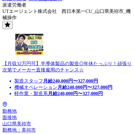
派遣労働者
UTエージェント株式会社 西日本第一CU_山口県美祢市_機
械操作
【月収32万円可】半導体製品の製造◎年休たっぷり！頑張り
次第でメーカー直接雇用のチャンス☆
製造スタッフ
月給
240,000
円〜
327,000
円
機械オペレーション
月給
240,000
円〜
327,000
円
軽作業・製造系
月給
240,000
円〜
327,000
円
勤務地
面接地
山口県美祢市
勤務地：美祢市