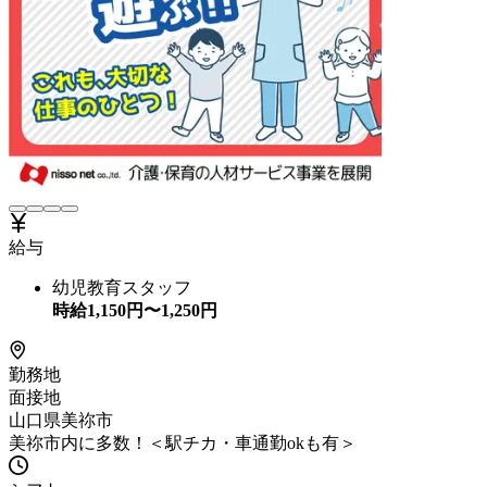
給与
幼児教育スタッフ
時給
1,150
円〜
1,250
円
勤務地
面接地
山口県美祢市
美祢市内に多数！＜駅チカ・車通勤okも有＞