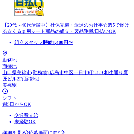
【20代～40代活躍中】社保完備・派遣のお仕事☆週5で働け
る☆くるま用シート部品の組立・製品運搬/日払いOK
組立スタッフ
時給
1,400
円〜
勤務地
面接地
山口県美祢市(勤務地) 広島市中区十日市町1-1-9 相生通り鷹
匠ビル2F(面接地)
美祢駅
シフト
週5日からOK
交通費支給
未経験OK
詳細を見る
応募画面に進む