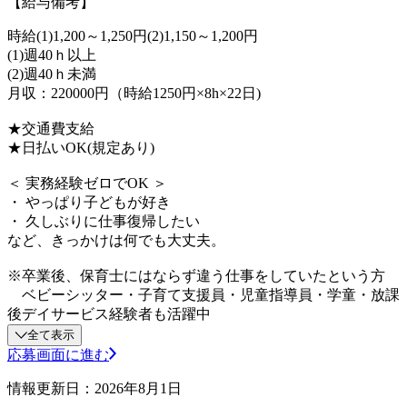
【給与備考】
時給(1)1,200～1,250円(2)1,150～1,200円
(1)週40ｈ以上
(2)週40ｈ未満
月収：220000円（時給1250円×8h×22日)
★交通費支給
★日払いOK(規定あり)
＜ 実務経験ゼロでOK ＞
・ やっぱり子どもが好き
・ 久しぶりに仕事復帰したい
など、きっかけは何でも大丈夫。
※卒業後、保育士にはならず違う仕事をしていたという方
ベビーシッター・子育て支援員・児童指導員・学童・放課
後デイサービス経験者も活躍中
全て表示
応募画面に進む
情報更新日：2026年8月1日