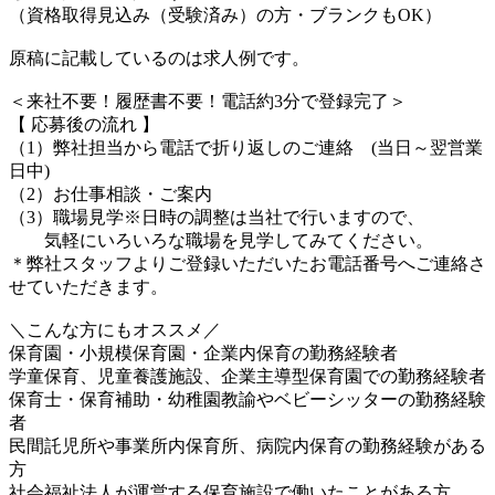
（資格取得見込み（受験済み）の方・ブランクもOK）
原稿に記載しているのは求人例です。
＜来社不要！履歴書不要！電話約3分で登録完了＞
【 応募後の流れ 】
（1）弊社担当から電話で折り返しのご連絡 (当日～翌営業
日中)
（2）お仕事相談・ご案内
（3）職場見学※日時の調整は当社で行いますので、
気軽にいろいろな職場を見学してみてください。
＊弊社スタッフよりご登録いただいたお電話番号へご連絡さ
せていただきます。
＼こんな方にもオススメ／
保育園・小規模保育園・企業内保育の勤務経験者
学童保育、児童養護施設、企業主導型保育園での勤務経験者
保育士・保育補助・幼稚園教諭やベビーシッターの勤務経験
者
民間託児所や事業所内保育所、病院内保育の勤務経験がある
方
社会福祉法人が運営する保育施設で働いたことがある方