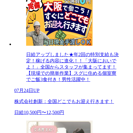
日給アップしました★年2回の特別支給も決
定！稼げる内容に進化！！「大阪においで
よ！」全国からスタッフが集まってます！
【現場での簡単作業】スグに住める個室寮
でご飯3食付き！男性活躍中！
07月24日UP
株式会社創新：全国どこでもお迎え行きます！
日給10,500円〜12,500円